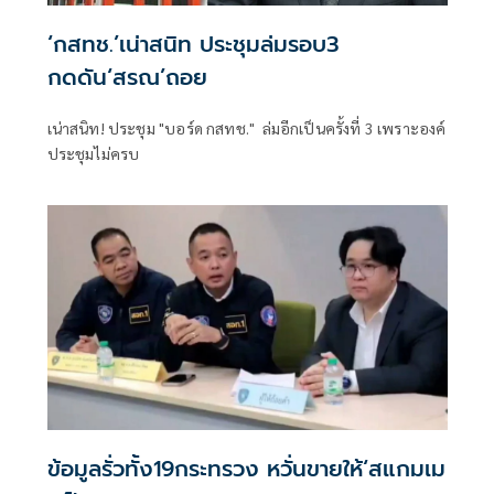
‘กสทช.’เน่าสนิท ประชุมล่มรอบ3
กดดัน‘สรณ’ถอย
เน่าสนิท! ประชุม "บอร์ด กสทช." ล่มอีกเป็นครั้งที่ 3 เพราะองค์
ประชุมไม่ครบ
ข้อมูลรั่วทั้ง19กระทรวง หวั่นขายให้‘สแกมเม