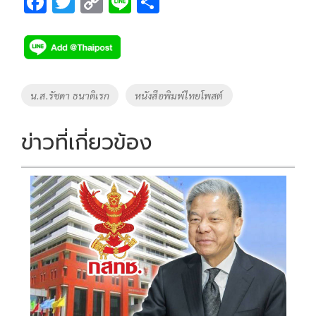
F
T
C
Li
S
ac
wi
o
n
h
e
tt
p
e
ar
b
er
y
e
o
Li
Tags
น.ส.รัชดา ธนาดิเรก
หนังสือพิมพ์ไทยโพสต์
o
n
k
k
ข่าวที่เกี่ยวข้อง