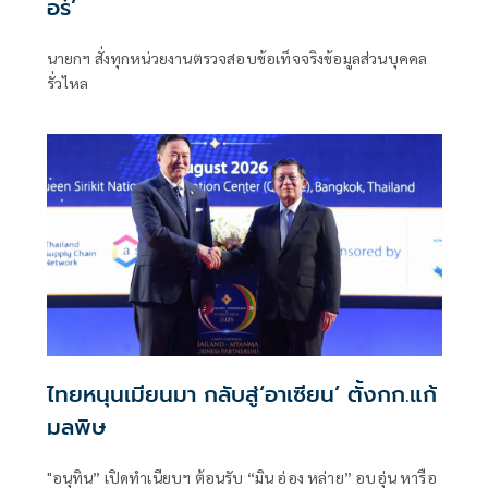
อร์’
นายกฯ สั่งทุกหน่วยงานตรวจสอบข้อเท็จจริงข้อมูลส่วนบุคคล
รั่วไหล
ไทยหนุนเมียนมา กลับสู่‘อาเซียน’ ตั้งกก.แก้
มลพิษ
"อนุทิน” เปิดทำเนียบฯ ต้อนรับ “มิน อ่อง หล่าย” อบอุ่น หารือ