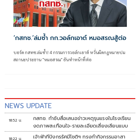
‘กสทช.’ล่มซํ้า กก.วอล์กเอาต์ หมอสรณสู้ต่อ
บอร์ด กสทช.ล่มซ้ำ! 4 กรรมการวอล์กเอาต์ หวั่นผิดกฎหมายปม
สถานะประธาน "หมอสรณ" ยันทำหน้าที่ต่อ
NEWS UPDATE
กสทช. กำชับสื่อเสนอข่าวเหตุรุนแรงในโรงเรียน
18:52 น.
งดภาพสะเทือนใจ-รายละเอียดเสี่ยงเลียนแบบ
เจ้าฟ้าทีปังกรรัศมีโชติฯ ทรงทำกิจกรรมอาสา
18:22 น.