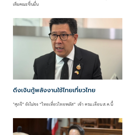
เต็มคณะชื่นมื่น
ดึงเงินกู้พลังงานใช้ไทยเที่ยวไทย
"ศุภจี” ยังไม่ชง “ไทยเที่ยวไทยพลัส” เข้า ครม.เดือน ส.ค.นี้