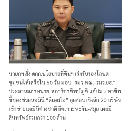
นายกฯ สั่ง คกก.นโยบายที่ดินฯ เร่งรับรองโฉนด
ชุมชนให้เสร็จใน 60 วัน มอบ "รมว.พณ.-รมว.ยธ."
ประสานสภาทนาย-สภาวิชาชีพบัญชี แก้ปม 2 อาชีพ
ชี้ช่องช่วยนอมินี “ดีเอสไอ” ลุยสอบเชิงลึก 20 บริษัท
เข้าข่ายนอมินีต่างชาติ ยึดเกาะพะงัน-สมุย เผยมี
สินทรัพย์รวมกว่า 100 ล้าน