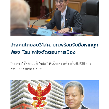
ล้างคนโกงจบ31สค. มท.พร้อมรับมือหากถูก
ฟ้อง ‘โรม’คาใจตัดตอนการเมือง
"ก.กลาง" ยึดตามมติ "กสถ." ฟันโกงสอบท้องถิ่น 5,925 ราย
ส่วน 97 รายรอ ป.ป.ช.