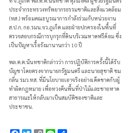
ที่ จ.ภูเก็ต พล.ต.ต.นันทชาติ ศุภมงคล ผู้ช่วยรัฐมนตรี
ประจำกระทรวงทรัพยากรธรรมชาติและสิ่งแวดล้อม
(ทส.) พร้อมคณะบูรณาการกำลังร่วมกับหน่วยงาน
ส.ป.ก. กอ.รมน.จว.ภูเก็ต และฝ่ายปกครองในพื้นที่
ตรวจสอบกรณีการบุกรุกที่ดินบริเวณหาดฟรีด้อม ซึ่ง
เป็นปัญหาเรื้อรังมานานกว่า 10 ปี
พล.ต.ต.นันทชาติกล่าวว่า การปฏิบัติการครั้งนี้ได้รับ
บัญชาโดยตรงจากนายกรัฐมนตรี และนายสุชาติ ชม
กลิ่น รมว.ทส. ที่มีนโยบายเอาจริงอย่างเด็ดขาดกับผู้
ทำผิดกฎหมาย เพื่อทวงคืนพื้นที่ป่าไม้และชายหาด
สาธารณะให้กลับมาเป็นสมบัติของชาติและ
ประชาชน.