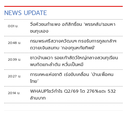
NEWS UPDATE
วิ่งหัวชนกำแพง อภิสิทธิ์ชน 'พรรคส้ม'รอมหา
0:01 น.
ชนทุบเอง
กรมพระศรีสวางควัฒนฯ ทรงรับการทูลเกล้าฯ
20:48 น.
ถวายเงินสมทบ 'กองทุนหทัยทิพย์'
ชาวบ้านผวา รอยเท้าสัตว์ใหญ่กลางสวนทุเรียน
20:39 น.
พบกัดแทะลำต้น หวั่นเป็นหมี
การเคหะแห่งชาติ เร่งขับเคลื่อน ‘บ้านเพื่อคน
20:27 น.
ไทย’
WHAUPโชว์กำไร Q2/69 โต 276%แตะ 532
20:14 น.
ล้านบาท