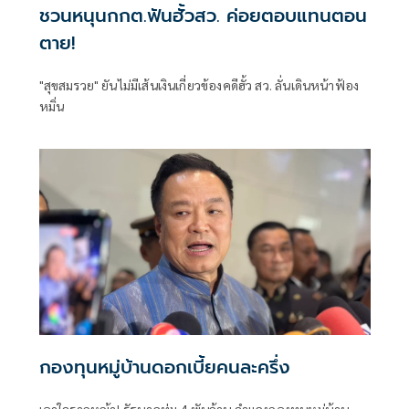
ชวนหนุนกกต.ฟันฮั้วสว. ค่อยตอบแทนตอน
ตาย!
"สุขสมรวย" ยันไม่มีเส้นเงินเกี่ยวข้องคดีฮั้ว สว. ลั่นเดินหน้าฟ้อง
หมิ่น
กองทุนหมู่บ้านดอกเบี้ยคนละครึ่ง
เอาใจรากหญ้า! รัฐบาลทุ่ม 4 พันล้าน จำแลงกองทุนหมู่บ้าน