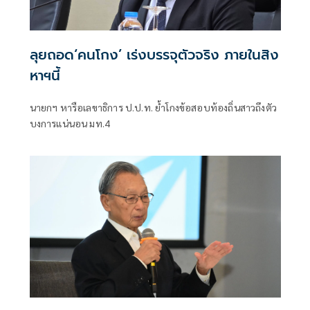
ลุยถอด‘คนโกง’ เร่งบรรจุตัวจริง ภายในสิง
หาฯนี้
นายกฯ หารือเลขาธิการ ป.ป.ท. ย้ำโกงข้อสอบท้องถิ่นสาวถึงตัว
บงการแน่นอน มท.4