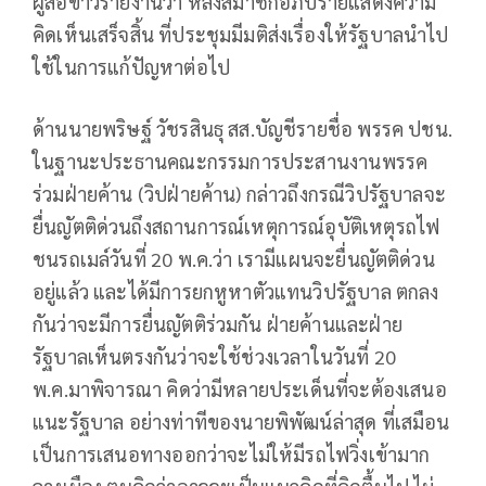
ผู้สื่อข่าวรายงานว่า หลังสมาชิกอภิปรายแสดงความ
คิดเห็นเสร็จสิ้น ที่ประชุมมีมติส่งเรื่องให้รัฐบาลนำไป
ใช้ในการแก้ปัญหาต่อไป
ด้านนายพริษฐ์ วัชรสินธุ สส.บัญชีรายชื่อ พรรค ปชน.
ในฐานะประธานคณะกรรมการประสานงานพรรค
ร่วมฝ่ายค้าน (วิปฝ่ายค้าน) กล่าวถึงกรณีวิปรัฐบาลจะ
ยื่นญัตติด่วนถึงสถานการณ์เหตุการณ์อุบัติเหตุรถไฟ
ชนรถเมล์วันที่ 20 พ.ค.ว่า เรามีแผนจะยื่นญัตติด่วน
อยู่แล้ว และได้มีการยกหูหาตัวแทนวิปรัฐบาล ตกลง
กันว่าจะมีการยื่นญัตติร่วมกัน ฝ่ายค้านและฝ่าย
รัฐบาลเห็นตรงกันว่าจะใช้ช่วงเวลาในวันที่ 20
พ.ค.มาพิจารณา คิดว่ามีหลายประเด็นที่จะต้องเสนอ
แนะรัฐบาล อย่างท่าทีของนายพิพัฒน์ล่าสุด ที่เสมือน
เป็นการเสนอทางออกว่าจะไม่ให้มีรถไฟวิ่งเข้ามาก