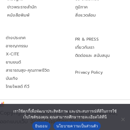
ข่าวพระราชสำนัก
ภูมิภาค
หนังสือพิมพ์
สิ่งแวดล้อม
ต่างประเทศ
PR & PRESS
อาชญากรรม
เกี่ยวกับเรา
X-CITE
ติดต่อและ สนับสนุน
ยานยนต์
สาธารณสุข-คุณภาพชีวิต
Privacy Policy
บันเทิง
ไทยโพสต์ ทีวี
Copyright© thaipost.net, All rights reserved.,
เราใช้คุกกี้เพื่อพัฒนาประสิทธิภาพ และประสบการณ์ที่ดีในการใช้
เว็บไซต์ของคุณ คุณสามารถศึกษารายละเอียดได้ที่นี่
ออกแบบเว็บ จัดทำเว็บไซต์โดย iDesign
ยินยอม
นโยบายความเป็นส่วนตัว