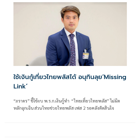
ใช้เงินกู้เที่ยวไทยพลัสได้ อนุทินลุย‘Missing
Link’
“ภราดร” ชี้ใช้งบ พ.ร.ก.เงินกู้ทำ “ไทยเที่ยวไทยพลัส” ไม่ผิด
หลักฉุกเฉิน ส่วนไทยช่วยไทยพลัส เฟส 2 รอคลังตัดสินใจ