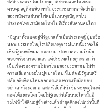
ปัสสาวะสีม่วง ไม่มีใบอนุญาตขับรถและไม่ได้นั่ง
ควบคุมอยู่ที่คนขับ พากันประณามถามหาจิตสำนึก
ของพนักงานขับรถไฟคนนี้ แทบทุกปัญหาใน
ประเทศไทยเรามักจะโทษไปที่เรื่องสันดานคนไทย
“ปัญหาทั้งหมดอยู่ที่รัฐบาล ถ้าเป็นประเทศญี่ปุ่นหรือ
หลายประเทศในยุโรปเกิดเหตุการณ์แบบนี้เราจะได้
เห็นรัฐมนตรีคมนาคมออกมาประกาศความรับผิด
ชอบพร้อมลาออกแล้ว แต่ประเทศไทยถูกหลอกว่า
เป็นเรื่องของความไม่เอาไหนของประชาชน ไม่ว่า
ความเสียหายจะใหญ่ขนาดไหน ก็ไม่ต้องมีรัฐมนตรี
ปลัด อธิบดีคนไหนออกมาแสดงความรับผิดชอบ
อย่างเก่งก็จะออกมาแสดงวิสัยทัศน์ เช่น จะขุดอุโมงค์
ลอดใต้แยกอโศก โดยไม่รู้เลยว่าใต้ถนนอโศกนั้นมี
รถไฟฟ้าใต้ดินอยู่ข้างล่างแล้ว ถ้าขุดลึกลงไปกว่านั้นก็