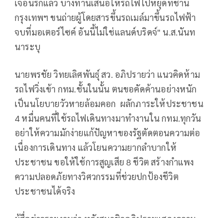
เจอนรกแล้ว บางท่านเสนอให้รถไฟไปหยุดที่ชาน
กรุงเทพฯ ขนถ่ายผู้โดยสารขึ้นรถเมล์มาขึ้นรถไฟฟ้า
จบที่มอเตอร์ไซค์ อันนี้ไม่ใช่แลนด์บริดจ์" น.ส.นันท
นาระบุ
นายพรชัย วิทยเลิศพันธุ์ สว. อภิปรายว่า แนวคิดห้าม
รถไฟวิ่งเข้า กทม.ชั้นในนั้น ตนขอคัดค้านอย่างหนัก
เป็นนโยบายวัวหายล้อมคอก ผลักภาระให้ประชาชน
4 หมื่นคนที่ใช้รถไฟเดินทางมาทำงานใน กทม.ทุกวัน
อย่าให้ความมักง่ายแก้ปัญหาของรัฐตัดตอนความต่อ
เนื่องการเดินทาง แล้วโยนความยากลำบากให้
ประชาชน ขอให้ใช้การสูญเสีย 8 ชีวิต สร้างกำแพง
ความปลอดภัยทางวิศวกรรมที่ช่วยปกป้องชีวิต
ประชาชนได้จริง