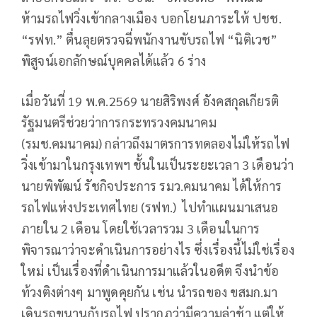
ห้ามรถไฟวิ่งเข้ากลางเมือง บอกโยนภาระให้ ปชช.
“รฟท.” ตื่นลุยตรวจฉี่พนักงานขับรถไฟ “นิติเวช”
พิสูจน์เอกลักษณ์บุคคลได้แล้ว 6 ร่าง
เมื่อวันที่ 19 พ.ค.2569 นายสิริพงศ์ อังคสกุลเกียรติ
รัฐมนตรีช่วยว่าการกระทรวงคมนาคม
(รมช.คมนาคม) กล่าวถึงมาตรการทดลองไม่ให้รถไฟ
วิ่งเข้ามาในกรุงเทพฯ ชั้นในเป็นระยะเวลา 3 เดือนว่า
นายพิพัฒน์ รัชกิจประการ รมว.คมนาคม ได้ให้การ
รถไฟแห่งประเทศไทย (รฟท.) ไปทำแผนมาเสนอ
ภายใน 2 เดือน โดยใช้เวลารวม 3 เดือนในการ
พิจารณาว่าจะดำเนินการอย่างไร ซึ่งเรื่องนี้ไม่ใช่เรื่อง
ใหม่ เป็นเรื่องที่ดำเนินการมาแล้วในอดีต จึงนำข้อ
ท้วงติงต่างๆ มาพูดคุยกัน เช่น นำรถของ ขสมก.มา
เดินรถขนานกับรถไฟ ปรากฏว่ามีความล่าช้า แต่ให้