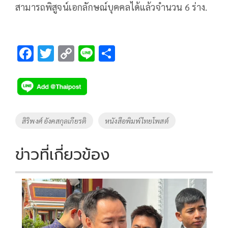
สามารถพิสูจน์เอกลักษณ์บุคคลได้แล้วจำนวน 6 ร่าง.
F
T
C
Li
S
ac
wi
o
n
h
e
tt
p
e
ar
b
er
y
e
o
Li
Tags
สิริพงศ์ อังคสกุลเกียรติ
หนังสือพิมพ์ไทยโพสต์
o
n
k
k
ข่าวที่เกี่ยวข้อง