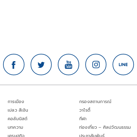
การเมือง
กรองสถานการณ์
เปลว สีเงิน
วาไรตี้
คอลัมนิสต์
กีฬา
บทความ
ท่องเที่ยว – ศิลปวัฒนธรรม
เศรษฐกิจ
ประชาสัมพันธ์