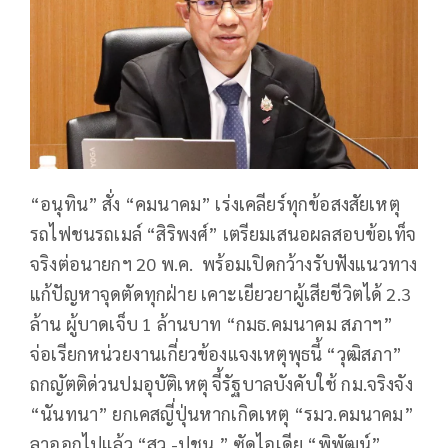
“อนุทิน” สั่ง “คมนาคม” เร่งเคลียร์ทุกข้อสงสัยเหตุ
รถไฟชนรถเมล์ “สิริพงศ์” เตรียมเสนอผลสอบข้อเท็จ
จริงต่อนายกฯ 20 พ.ค. พร้อมเปิดกว้างรับฟังแนวทาง
แก้ปัญหาจุดตัดทุกฝ่าย เคาะเยียวยาผู้เสียชีวิตได้ 2.3
ล้าน ผู้บาดเจ็บ 1 ล้านบาท “กมธ.คมนาคม สภาฯ”
จ่อเรียกหน่วยงานเกี่ยวข้องแจงเหตุพุธนี้ “วุฒิสภา”
ถกญัตติด่วนปมอุบัติเหตุ จี้รัฐบาลบังคับใช้ กม.จริงจัง
“นันทนา” ยกเคสญี่ปุ่นหากเกิดเหตุ “รมว.คมนาคม”
ลาออกไปแล้ว “สว.-ปชน.” ซัดไอเดีย “พิพัฒน์”