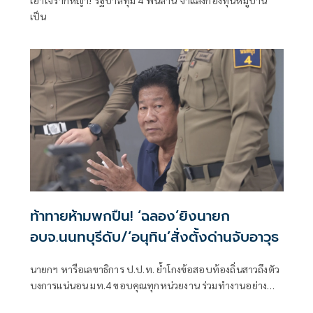
เป็น
ท้าทายห้ามพกปืน! ‘ฉลอง’ยิงนายก
อบจ.นนทบุรีดับ/‘อนุทิน’สั่งตั้งด่านจับอาวุธ
นายกฯ หารือเลขาธิการ ป.ป.ท. ย้ำโกงข้อสอบท้องถิ่นสาวถึงตัว
บงการแน่นอน มท.4 ขอบคุณทุกหน่วยงาน ร่วมทำงานอย่าง
หนักจนได้ผลสอบท้องถิ่นล่าสุด