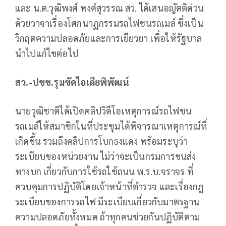
และ น.ต.วุฒิพงศ์ พงศ์สุวรรณ สว. ได้เสนอญัตติด่วน
ด้วยวาจาเรื่องโศกนาฏกรรมรถไฟชนรถเมล์ ซึ่งเป็น
วิกฤตความปลอดภัยและการเยียวยา เพื่อให้รัฐบาล
นำไปแก้ไขต่อไป
สว.-ปชช.รุมซัดไอเดียพิพัฒน์
นายวุฒิชาติได้เปิดคลิปวิดีโอเหตุการณ์รถไฟชน
รถเมล์ให้สมาชิกในที่ประชุมได้พิจารณาเหตุการณ์ที่
เกิดขึ้น รวมถึงคลิปการโบกธงแดง พร้อมระบุว่า
ระเบียบของหน่วยงาน ไม่ว่าจะเป็นกรมการขนส่ง
ทางบก เกี่ยวกับการใช้รถใช้ถนน พ.ร.บ.จราจร ที่
ควบคุมการปฏิบัติโดยเจ้าหน้าที่ตำรวจ และเรื่องกฎ
ระเบียบของการรถไฟ มีระเบียบเกี่ยวกับมาตรฐาน
ความปลอดภัยทั้งหมด ถ้าทุกคนช่วยกันปฏิบัติตาม