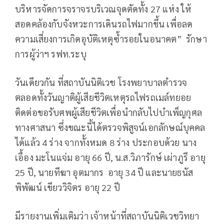
บริหารจัดการจราจรบริเวณจุดตัดทั้ง 27 แห่ง ให้
สอดคล้องกับจังหวะการเดินรถไฟมากขึ้น เพื่อลด
ความเสี่ยงการเกิดอุบัติเหตุซ้ำรอยในอนาคต” รักษา
การผู้ว่าฯ รฟท.ระบุ
วันเดียวกัน ที่สถาบันนิติเวช โรงพยาบาลตำรวจ
ตลอดทั้งวันญาติผู้เสียชีวิตเหตุรถไฟรถเมล์ทยอย
ติดต่อขอรับศพผู้เสียชีวิตเพื่อนำกลับไปบำเพ็ญกุศล
ทางศาสนา ซึ่งขณะนี้ได้ตรวจพิสูจน์เอกลักษณ์บุคคล
ได้แล้ว 4 ร่าง จากทั้งหมด 8 ร่าง ประกอบด้วย นาง
เอื้อง มะโนแจ่ม อายุ 66 ปี, น.ส.วิภารักษ์ เผ่าภูรี อายุ
25 ปี, นายทีฆา อุตมากร อายุ 34 ปี และนายธนัส
พิพัฒน์ เขียววิจิตร อายุ 22 ปี
มีรายงานเพิ่มเติมว่า เจ้าหน้าที่สถาบันนิติเวชวิทยา