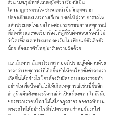
ส่วน น.ต.วุฒิพงศ์เสนอญัตติว่า เรื่องนี้เป็น
โศกนาฏกรรมรถไฟชนรถเมล์ เป็นวิกฤตความ
ปลอดภัยและแนวทางเยียวยา ขอให้ผู้ว่าฯ การรถไฟ
แห่งประเทศไทยขอโทษต่อประชาชนจากเหตุการณ์
ที่เกิดขึ้น และขอเรียกร้องให้ผู้ที่รับผิดชอบเรื่องนี้ ไม่
ว่าใครที่ละเลยประมาท ละเว้น ไม่เพียงแค่ตัวเล็กตัว
น้อย ต้องเอาตัวใหญ่มารับความผิดด้วย
น.ส.นันทนา นันทวโรภาส สว. อภิปรายญัตติด่วนด้วย
วาจาว่า เหตุการณ์ที่เกิดขึ้นทำให้คนไทยตั้งคำถามว่า
เกิดขึ้นได้อย่างไร ใครต้องรับผิดชอบ และเราจะทำ
อย่างไรเพื่อป้องกันไม่ให้เกิดเหตุการณ์เช่นนี้ขึ้นอีก
ถ้าดูผิวเผินสังคมจะวิจารณ์ว่าเป็นเรื่องความไม่มีวินัย
ของพวกเราคนไทย ไม่ใส่ใจกฎจราจร จอดรถทับบน
ทางรถไฟได้อย่างไร ยิ่งไปตรวจพบว่าคนขับรถไฟ