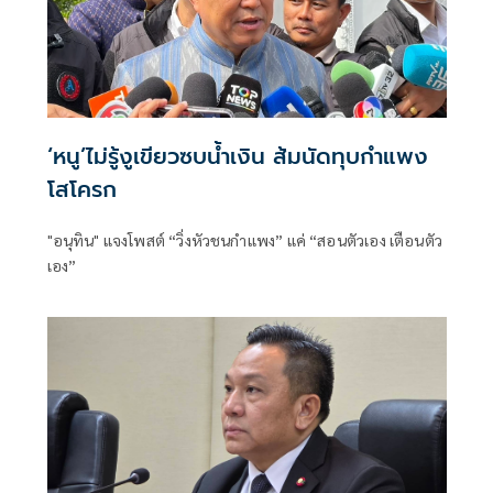
‘หนู’ไม่รู้งูเขียวซบน้ำเงิน ส้มนัดทุบกำแพง
โสโครก
"อนุทิน" แจงโพสต์ “วิ่งหัวชนกำแพง” แค่ “สอนตัวเอง เตือนตัว
เอง”