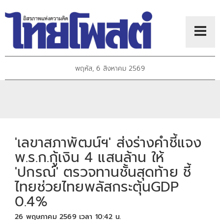
พฤหัส, 6 สิงหาคม 2569
'เลขาสภาพัฒน์ฯ​' ส่งร่าง​คำชี้แจง
พ.ร.ก.กู้เงิน 4 แสนล้าน​ ให้​
'ปกรณ์​' ตรวจทานชั้นสุดท้าย ชี้
ไทยช่วยไทยพลัส​กระตุ้นGDP
0.4%
26 พฤษภาคม 2569 เวลา 10:42 น.