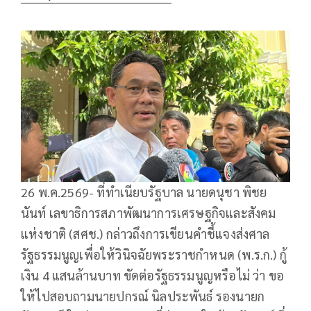
26 พ.ค.2569- ที่ทำเนียบรัฐบาล นายดนุชา พิชย
นันท์ เลขาธิการสภาพัฒนาการเศรษฐกิจและสังคม
แห่งชาติ (สศช.​) กล่าวถึงการเขียนคำชี้แจงส่งศาล
รัฐธรรมนูญเพื่อให้วินิจฉัยพระราชกำหนด (พ.ร.ก.) กู้
เงิน 4 แสนล้านบาท ขัดต่อรัฐธรรมนูญหรือไม่​ ว่า​ ขอ
ให้ไปสอบถามนายปกรณ์​ นิลประพันธ์​ รองนายก