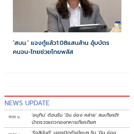
‘สบน.’ แจงกู้แล้ว1.08แสนล้าน อุ้มบัตร
คนจน-ไทยช่วยไทยพลัส
NEWS UPDATE
'อนุทิน' ต้อนรับ 'มิน อ่อง หล่าย' สมเกียรติ!
11:05 น.
นำตรวจแถวกองทหารเกียรติยศ
'รังสิมันต์' บอกเปิดทำเนียบฯ รับ 'มิน อ่อง