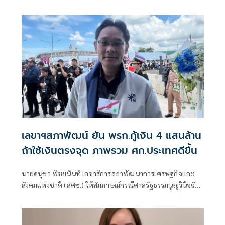
50% พร้อมหาทำเลขายให้และฟรีค่าเช่า 6 เดือน
เลขาฯสภาพัฒน์ ยัน พรก.กู้เงิน 4 แสนล้าน
ถ้าใช้เงินตรงจุด ภาพรวม ศก.ประเทศดีขึ้น
นายดนุชา พิชยนันท์ เลขาธิการสภาพัฒนาการเศรษฐกิจและ
สังคมแห่งชาติ (สศช.) ให้สัมภาษณ์กรณีศาลรัฐธรรมนูญวินิจฉัย
พระราชกําหนดกู้เงิน 4 แสนล้านบาท ไม่ขัดรัฐธรรมนูญ