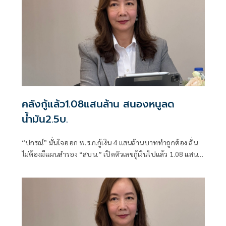
คลังกู้แล้ว1.08แสนล้าน สนองหนูลด
น้ำมัน2.5บ.
“ปกรณ์” มั่นใจออก พ.ร.ก.กู้เงิน 4 แสนล้านบาททำถูกต้อง ลั่น
ไม่ต้องมีแผนสำรอง “สบน.” เปิดตัวเลขกู้เงินไปแล้ว 1.08 แสน
ล้านบาท