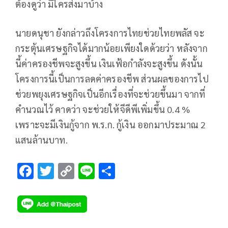
ต้องดูว่า มีใครส่งมาบ้าง
นายดนุชา ยังกล่าวถึงโครงการไทยช่วยไทยพลัส จะ
กระตุ้นเศรษฐกิจได้มากน้อยเพียงใดด้วย​ว่า หลังจาก
นี้ค่าครองชีพจะสูงขึ้น เงินเฟ้อกำลังจะสูงขึ้น ดังนั้น
โครงการนี้เป็นการลดค่าครองชีพ ส่วนผลของการไป
ช่วยพยุงเศรษฐกิจเป็นอีกเรื่องที่จะช่วยขึ้นมา จากที่
คำนวณไว้ คาดว่า จะช่วยให้จีดีพีเพิ่มขึ้น 0.4 %
เพราะจะมีเงินกู้จาก พ.ร.ก. กู้เงิน ออกมาประมาณ 2
แสนล้านบาท.
F
T
C
Li
S
ac
wi
o
n
h
e
tt
p
e
ar
b
er
y
e