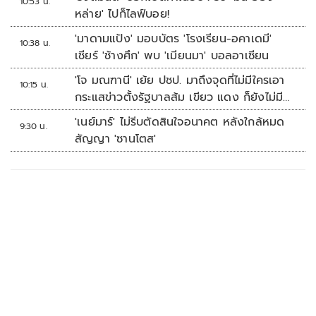
10:53 น.
หล่าย' ไปก็ไลฟ์บอย!
'มาดามแป้ง' มอบบัตร 'โรงเรียน-อคาเดมี'
10:38 น.
เชียร์ 'ช้างศึก' พบ 'เมียนมา' บอลอาเซียน
'โจ มณฑานี' เย้ย ปชป. มาถึงจุดที่ไม่มีใครเอา
10:15 น.
กระแสข่าวตั้งรัฐบาลส้ม เขียว แดง ก็ยังไม่มีฟ้า
เลย
'เนย์มาร์' ไม่รีบตัดสินใจอนาคต หลังใกล้หมด
9:30 น.
สัญญา 'ซานโตส'