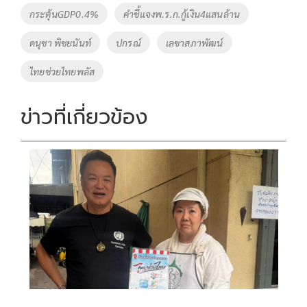
o
Li
Tags
กระตุ้นGDP0.4%
คำชี้แจงพ.ร.ก.กู้เงิน4แสนล้าน
o
n
ดนุชา พิชยนันท์
ปกรณ์
เลขาสภาพัฒน์
k
k
ไทยช่วยไทยพลัส
ข่าวที่เกี่ยวข้อง