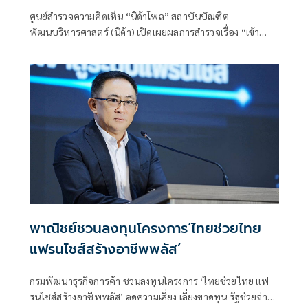
ศูนย์สำรวจความคิดเห็น “นิด้าโพล” สถาบันบัณฑิต
พัฒนบริหารศาสตร์ (นิด้า) เปิดเผยผลการสำรวจเรื่อง “เข้า
โครงการไทยช่วยไทยพลัสแล้วสนับสนุนรัฐบาลไหม”
พาณิชย์ชวนลงทุนโครงการ‘ไทยช่วยไทย
แฟรนไชส์สร้างอาชีพพลัส’
กรมพัฒนาธุรกิจการค้า ชวนลงทุนโครงการ ‘ไทยช่วยไทย แฟ
รนไชส์สร้างอาชีพพลัส’ ลดความเสี่ยง เลี่ยงขาดทุน รัฐช่วยจ่าย