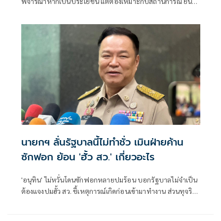
พิจารณาหากเป็นประโยชน์ แต่ต้องเหมาะกับสถานการณ์ ยัน
รัฐบาลมีเวลาอีก 3 ปี พิสูจน์ผลงาน แจงลุคขาสั้นเดินตลาด 'ก็ลม
มันเย็น'
นายกฯ ลั่นรัฐบาลนี้ไม่ทำชั่ว เมินฝ่ายค้าน
ซักฟอก ย้อน 'ฮั้ว สว.' เกี่ยวอะไร
'อนุทิน' ไม่หวั่นโดนซักฟอกหลายปมร้อน บอกรัฐบาลไม่จำเป็น
ต้องแจงปมฮั้ว สว. ชี้เหตุการณ์เกิดก่อนเข้ามาทำงาน ส่วนทุจริต
สอบท้องถิ่นทำเต็มที่ เรื่องจบแล้ว ยันไม่ต้องมีองครักษ์พิทักษ์