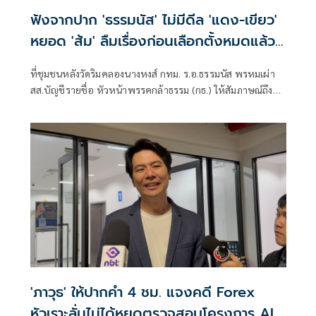
ฟังจากปาก 'ธรรมนัส' ไม่มีดีล 'แดง-เขียว'
หยอด 'ส้ม' ลืมเรื่องก่อนเลือกตั้งหมดแล้ว
ศัตรูก็กลับมารักกันได้
ที่ชุมชนหลังวัดริมคลองนางหงส์ กทม. ร.อ.ธรรมนัส พรหมเผ่า
สส.บัญชีรายชื่อ หัวหน้าพรรคกล้าธรรม (กธ.) ให้สัมภาษณ์ถึง
กรณีหายหน้าห
'ภาวุธ' ให้ปากคำ 4 ชม. แจงคดี Forex
หัวเราะลั่นไม่ได้หยุดตรวจสอบโครงการ AI