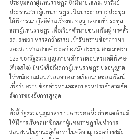
ประชุมสภาผู้แทนราษฎร ซึ่งมีนายโสภณ ซารัมย์
ประธานสภาผู้แทนราษฎร เป็นประธานการประชุม
ได้พิจารณาญัตติด่วนเรื่องขออนุญาตจากที่ประชุม
สภาผู้แทนราษฎร เพื่อเรียกตัวนายชนนพัฒฐ์ นาคสั้ว
สส. สงขลา พรรคกล้าธรรม เข้ารับทราบข้อกล่าวหา
และสอบสวนปากคำระหว่างสมัยประชุม ตามมาตรา
125 ของรัฐธรรมนูญ ภายหลังกรมสอบสวนคดีพิเศษ
(ดีเอสไอ) มีหนังสือถึงสภาผู้แทนราษฎร ขออนุญาต
ให้พนักงานสอบสวนออกหมายเรียกนายชนนพัฒน์
เพื่อรับทราบข้อกล่าวหาและสอบสวนปากคำตามข้อ
สั่งการของอัยการสูงสุด
ทั้งนี้ รัฐธรรมนูญมาตรา 125 วรรคหนึ่ง กำหนดห้ามมิ
ให้มีการเรียกสมาชิกสภาผู้แทนราษฎรไปทำการ
สอบสวนในฐานะผู้ต้องหาในคดีอาญาระหว่างสมัย