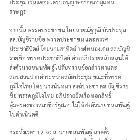
ประชุม เว้นแต่จะได้รับอนุญาตจากสภาผู้แทน
ราษฎร
จากนั้น พรรคประชาชน โดยนายณัฐวุฒิ บัวประทุม
สส.บัญชีรายชื่อ พรรคประชาชน และพรรค
ประชาธิปัตย์ โดยนายสาทิตย์ วงศ์หนองเตย สส.บัญชี
รายชื่อ พรรคประชาธิปัตย์ ต่างอภิปรายสนับสนุนให้
ส่งตัวนายชนนพัฒฐ์ไปรับทราบข้อกล่าวหาและ
สอบสวนปากคำระหว่างสมัยประชุม ขณะที่พรรค
ภูมิใจไทย โดย นางนันทนา สงฆ์ประชา สส.บัญชีราย
ชื่อ พรรคภูมิใจไทย อภิปรายยึดเรื่องเอกสิทธิ์
คุ้มครองของสมาชิกรัฐสภา ไม่ให้ส่งตัวนายชนนพัฒฐ์
ไปดำเนินคดี
กระทั่งเวลา 12.30 น. นายชนนพัฒฐ์ นาคสั้ว