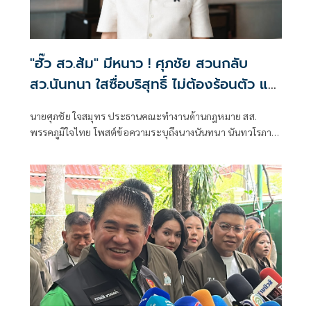
"ฮั๊ว สว.ส้ม" มีหนาว ! ศุภชัย สวนกลับ
สว.นันทนา ใสซื่อบริสุทธิ์ ไม่ต้องร้อนตัว แฉ
เรียกประชุม สว.ส้ม ณ.ห้องจูปิเตอร์
นายศุภชัย ใจสมุทร ประธานคณะทำงานด้านกฎหมาย สส.
เมืองทองธานี ไม่ได้แชร์ค่าใช้จ่านกัน เพรามี
พรรคภูมิใจไทย โพสต์ข้อความระบุถึงนางนันทนา นันทวโรภาส
หลักฐาน "หิรัญ - ฟ้าเดียวกัน" ทั้งจอง ทั้ง
สมาชิกวุฒิสภา กรณีการ ฮั๊ว สว.ส้ม ไม่ต้องร้อนตัว โดยระบุ
จ่าย
พฤติกรรม จัดประชุมผู้สมัคร สว.ส้ม ที่ห้องจูปิเตอร์ เมืองทอง
ธานี