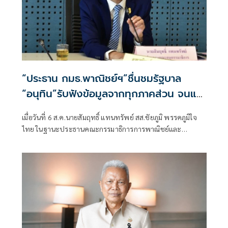
“ประธาน กมธ.พาณิชย์ฯ”ชื่นชมรัฐบาล
“อนุทิน”รับฟังข้อมูลจากทุกภาคส่วน จนแก้
ปัญหาภาคเกษตรได้ตรงจุด ดันราคาปาล์ม-
เมื่อวันที่ 6 ส.ค.นายสัมฤทธิ์ แทนทรัพย์ สส.ชัยภูมิ พรรคภูมิใจ
ยางพาราพุ่งขึ้นต่อเนื่อง เกษตรกรเริ่มยิ้มได้
ไทย ในฐานะประธานคณะกรรมาธิการการพาณิชย์และ
ทรัพย์สินทางปัญญา สภาผู้แทนราษฎร เปิดเผยถึงสถานการณ์
ราคาสินค้าเกษตรว่า ขณะนี้ภาพรวมถือว่าอยู่ในเกณฑ์ดี