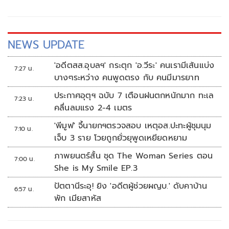
NEWS UPDATE
'อดีตสส.อุบลฯ' กระตุก 'อ.วีระ' คนเรามีเส้นแบ่ง
7:27 น.
บางๆระหว่าง คนพูดตรง กับ คนมีมารยาท
ประกาศอุตุฯ ฉบับ 7 เตือนฝนตกหนักมาก ทะเล
7:23 น.
คลื่นลมแรง 2-4 เมตร
'พีมูฟ' จี้นายกฯตรวจสอบ เหตุอส.ปะทะผู้ชุมนุม
7:10 น.
เจ็บ 3 ราย โวยถูกยั่วยุพูดเหยียดหยาม
ภาพยนตร์สั้น ชุด The Woman Series ตอน
7:00 น.
She is My Smile EP.3
ปัตตานีระอุ! ยิง 'อดีตผู้ช่วยผญบ.' ดับคาบ้าน
6:57 น.
พัก เมียสาหัส