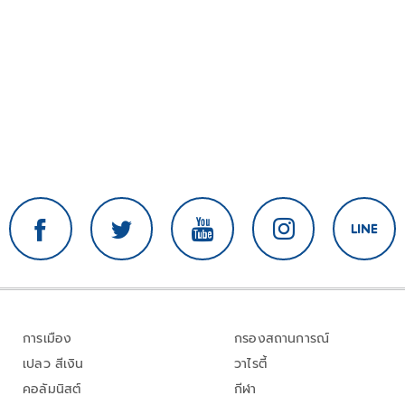
การเมือง
กรองสถานการณ์
เปลว สีเงิน
วาไรตี้
คอลัมนิสต์
กีฬา