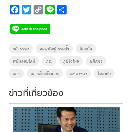
F
T
C
Li
S
ac
wi
o
n
h
e
tt
p
e
ar
b
er
y
e
o
Li
Tags
กล้าธรรม
ชนนพัฒฐ์ นาคสั้ว
ดีเอสไอ
o
n
พนันออนไลน์
ภท.
ภูมิใจไทย
มติสภา
k
k
สภา
สภาเสียงข้างมาก
สส.สงขลา
ไม่ส่งตัว
ข่าวที่เกี่ยวข้อง