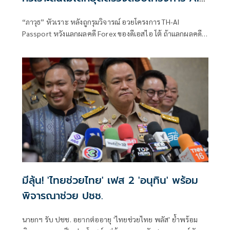
แลกจบคดี
“ภาวุธ” หัวเราะ หลังถูกรุมวิจารณ์ อวยโครงการ TH-AI
Passport หวังแลกผลคดี Forex ของดีเอสไอ โต้ ถ้าแลกผลคดี
ได้คงไม่มายืนอยู่ตรงนี้ รับลดบทบาทตรวจสอบ เหตุติดภารกิจ
งานประชุมคณะอนุฯหลายชุด เผยยังมีเพื่อน สส.รายอื่นของ
พรรคประชาชน รับผิดชอบโดยตรงอยู่แล้ว
มีลุ้น! 'ไทยช่วยไทย' เฟส 2 'อนุทิน' พร้อม
พิจารณาช่วย ปชช.
นายกฯ รับ ปชช. อยากต่ออายุ 'ไทยช่วยไทย พลัส' ย้ำพร้อม