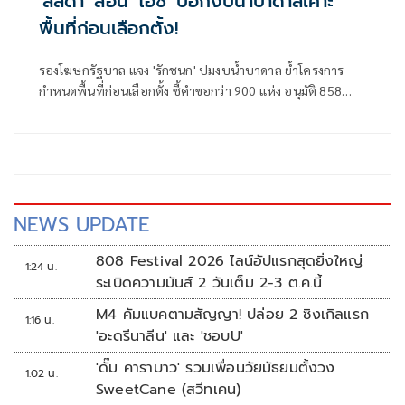
'ลลิดา' สอน 'ไอซ์' บอกงบน้ำบาดาลเคาะ
พื้นที่ก่อนเลือกตั้ง!
รองโฆษกรัฐบาล แจง 'รักชนก' ปมงบน้ำบาดาล ย้ำโครงการ
กำหนดพื้นที่ก่อนเลือกตั้ง ชี้คำขอกว่า 900 แห่ง อนุมัติ 858
แห่งตามหลักเกณฑ์ ไม่ใช่จัดสรรตามการเมือง
NEWS UPDATE
808 Festival 2026 ไลน์อัปแรกสุดยิ่งใหญ่
1:24 น.
ระเบิดความมันส์ 2 วันเต็ม 2-3 ต.ค.นี้
M4 คัมแบคตามสัญญา! ปล่อย 2 ซิงเกิลแรก
1:16 น.
'อะดรีนาลีน' และ 'ชอบU'
'ดั๊ม คาราบาว' รวมเพื่อนวัยมัธยมตั้งวง
1:02 น.
SweetCane (สวีทเคน)