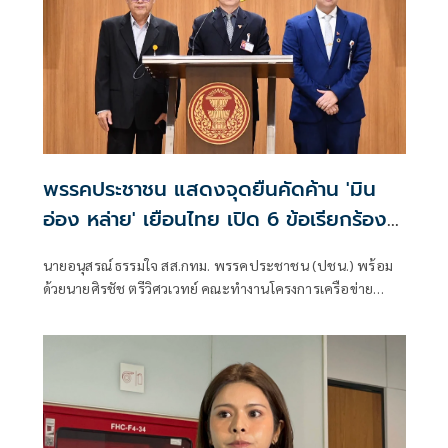
พรรคประชาชน แสดงจุดยืนคัดค้าน 'มิน
อ่อง หล่าย' เยือนไทย เปิด 6 ข้อเรียกร้อง
รัฐสภา-รัฐบาล
นายอนุสรณ์ ธรรมใจ สส.กทม. พรรคประชาชน (ปชน.) พร้อม
ด้วยนายศิรชัช ตรีวิศวเวทย์ คณะทำงานโครงการเครือข่าย
ประชาธิปไตยอาเซียนเพื่อสันติภาพ สิทธิมนุษยชน และการ
พัฒนาอย่างยั่งยืน แถลงคัดค้านการเยือนไทยอย่างเป็นทางการ
ของพลเอกอาวุโส มิน ออง ไลง์