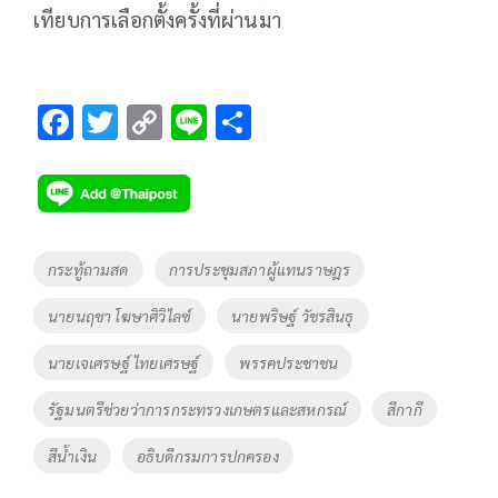
เทียบการเลือกตั้งครั้งที่ผ่านมา
F
T
C
Li
S
ac
wi
o
n
h
e
tt
p
e
ar
b
er
y
e
o
Li
Tags
กระทู้ถามสด
การประชุมสภาผู้แทนราษฎร
o
n
นายนฤชา โฆษาศิวิไลซ์
นายพริษฐ์ วัชรสินธุ
k
k
นายเจเศรษฐ์ ไทยเศรษฐ์
พรรคประชาชน
รัฐมนตรีช่วยว่าการกระทรวงเกษตรและสหกรณ์
สีกากี
สีน้ำเงิน
อธิบดีกรมการปกครอง