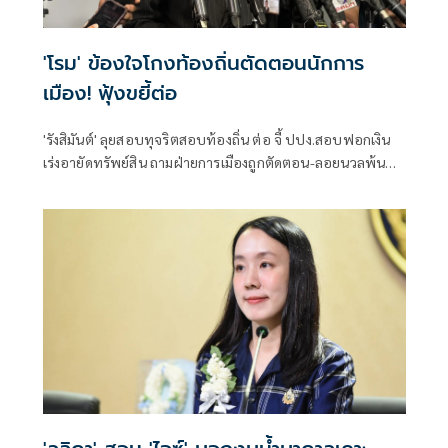
'โรม' ข้องใจโกงท้องถิ่นตัดตอนนักการ
เมือง! ฟุ้งขยี้ต่อ
'รังสิมันต์' ลุยสอบทุจริตสอบท้องถิ่น ต่อ จี้ ปปง.สอบฟอกเงิน
เร่งอายัดทรัพย์สิน ถามฝ่ายการเมืองถูกตัดตอน-ลอยนวลพ้นผิด
เหน็บ 'อนุทิน' รับแต่ชอบ ไม่รู้ในอนาคตมาตรการป้องกันจะ
รัดกุมหรือไม่