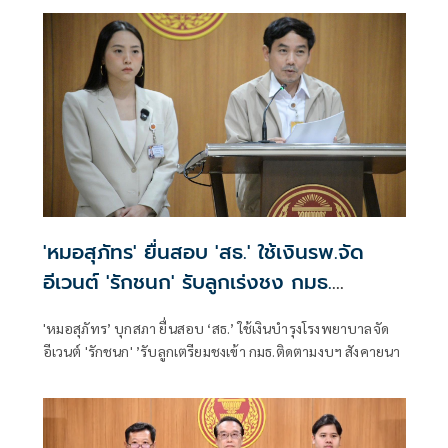
'หมอสุภัทร' ยื่นสอบ 'สธ.' ใช้เงินรพ.จัด
อีเวนต์ 'รักชนก' รับลูกเร่งชง กมธ.
สังคายนา
'หมอสุภัทร’ บุกสภา ยื่นสอบ ‘สธ.’ ใช้เงินบำรุงโรงพยาบาลจัด
อีเวนต์ 'รักชนก' ’รับลูกเตรียมชงเข้า กมธ.ติดตามงบฯ สังคายนา