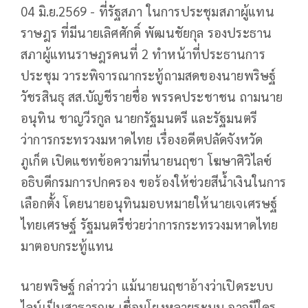
04 มิ.ย.2569 - ที่รัฐสภา ในการประชุมสภาผู้แทน
ราษฎร ที่มีนายเลิศศักดิ์ พัฒนชัยกุล รองประธาน
สภาผู้แทนราษฎรคนที่ 2 ทำหน้าที่ประธานการ
ประชุม วาระพิจารณากระทู้ถามสดของนายพริษฐ์
วัชรสินธุ สส.บัญชีรายชื่อ พรรคประชาชน ถามนาย
อนุทิน ชาญวีรกูล นายกรัฐมนตรี และรัฐมนตรี
ว่าการกระทรวงมหาดไทย เรื่องอดีตปลัดจังหวัด
ภูเก็ต เปิดแชทข้อความที่นายนฤชา โฆษาศิวิไลซ์
อธิบดีกรมการปกครอง ขอร้องให้ช่วยสีน้ำเงินในการ
เลือกตั้ง โดยนายอนุทินมอบหมายให้นายเจเศรษฐ์
ไทยเศรษฐ์ รัฐมนตรีช่วยว่าการกระทรวงมหาดไทย
มาตอบกระทู้แทน
นายพริษฐ์ กล่าวว่า แม้นายนฤชาอ้างว่าเปิดระบบ
ไลน์เป็นสาธารณะ เชื่อมโยงหลายระบบ อาจมีใคร