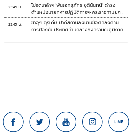
โปรดเกล้าฯ 'พันเอกสุภัทร ชูตินันทน์' ดำรง
23:49 น.
ตำแหน่งนายทหารปฏิบัติการฯ-พระราชทานยศ
'พลตรี'
ซาอุฯ-ตุรเคีย-ปากีสถานลงนามข้อตกลงด้าน
23:45 น.
การป้องกันประเทศท่ามกลางสงครามในภูมิภาค