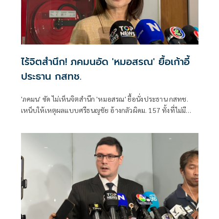
ไร้จิตสำนึก! ภคมนอัด 'หมอสรณ' ยื้อเก้าอี้
ประธาน กสทช.
'ภคมน' ซัด ไม่เห็นจิตสำนึก 'หมอสรณ' ยื้อนั่งประธาน กสทช.
เหน็บให้เหตุผลแบบศรีธนญชัย อ้างกลัวผิดม. 157 ทั้งที่ไม่มี
คุณสมบัติตั้งแต่แรก จี้ 'นายกฯ' เลิกแบก ยื่นโปรดเกล้าฯปลดพ้น
ตำแหน่งได้แล้ว