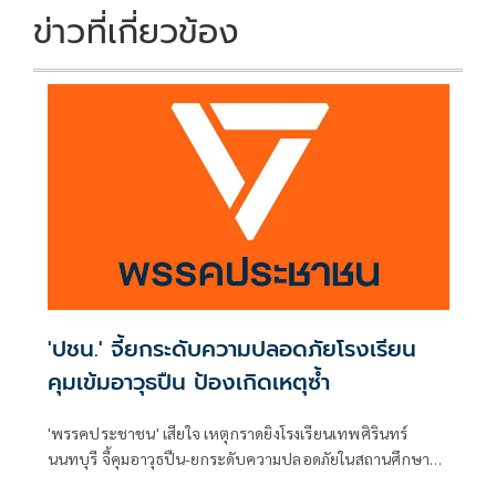
ข่าวที่เกี่ยวข้อง
'ปชน.' จี้ยกระดับความปลอดภัยโรงเรียน
คุมเข้มอาวุธปืน ป้องเกิดเหตุซ้ำ
'พรรคประชาชน' เสียใจ เหตุกราดยิงโรงเรียนเทพศิรินทร์
นนทบุรี จี้คุมอาวุธปืน-ยกระดับความปลอดภัยในสถานศึกษา
ของดเผยแพร่ความรุนแรง