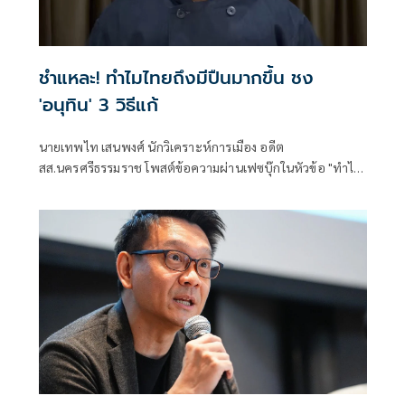
ชำแหละ! ทำไมไทยถึงมีปืนมากขึ้น ชง
'อนุทิน' 3 วิธีแก้
นายเทพไท เสนพงศ์ นักวิเคราะห์การเมือง อดีต
สส.นครศรีธรรมราช โพสต์ข้อความผ่านเฟซบุ๊กในหัวข้อ "ทำไม
อาวุธปืนมีมากขึ้น???" โดยระบุว่า