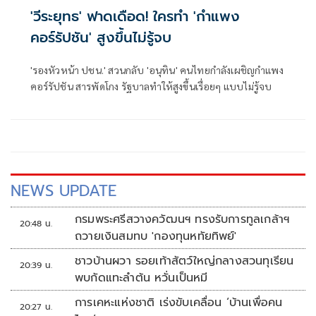
'วีระยุทธ' ฟาดเดือด! ใครทำ 'กำแพง
คอร์รัปชัน' สูงขึ้นไม่รู้จบ
'รองหัวหน้า ปชน.' สวนกลับ 'อนุทิน' คนไทยกำลังเผชิญกำแพง
คอร์รัปชัน สารพัดโกง รัฐบาลทำให้สูงขึ้นเรื่อยๆ แบบไม่รู้จบ
NEWS UPDATE
กรมพระศรีสวางควัฒนฯ ทรงรับการทูลเกล้าฯ
20:48 น.
ถวายเงินสมทบ 'กองทุนหทัยทิพย์'
ชาวบ้านผวา รอยเท้าสัตว์ใหญ่กลางสวนทุเรียน
20:39 น.
พบกัดแทะลำต้น หวั่นเป็นหมี
การเคหะแห่งชาติ เร่งขับเคลื่อน ‘บ้านเพื่อคน
20:27 น.