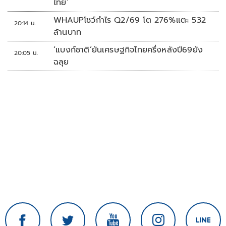
ไทย’
WHAUPโชว์กำไร Q2/69 โต 276%แตะ 532
20:14 น.
ล้านบาท
‘แบงก์ชาติ’ยันเศรษฐกิจไทยครึ่งหลังปี69ยัง
20:05 น.
ฉลุย