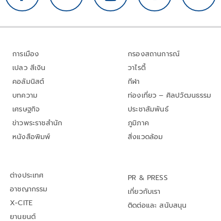
การเมือง
กรองสถานการณ์
เปลว สีเงิน
วาไรตี้
คอลัมนิสต์
กีฬา
บทความ
ท่องเที่ยว – ศิลปวัฒนธรรม
เศรษฐกิจ
ประชาสัมพันธ์
ข่าวพระราชสำนัก
ภูมิภาค
หนังสือพิมพ์
สิ่งแวดล้อม
ต่างประเทศ
PR & PRESS
อาชญากรรม
เกี่ยวกับเรา
X-CITE
ติดต่อและ สนับสนุน
ยานยนต์