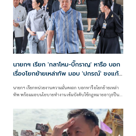
นายกฯ เรียก 'กลาโหม-บิ๊กราญ' หารือ บอก
เรื่องโยกย้ายเหล่าทัพ มอบ 'ปกรณ์' ชงแก้
กม.อาวุธปืน
นายกฯ เรียกหน่วยงานความมั่นคงถก บอกหารือโยกย้ายเหล่า
ทัพ พร้อมมอบนโยบายทำงาน เข้มบังคับใช้กฎหมายอาวุธปืน
มอบ ‘ปกรณ์’ ปรับปรุง-ออกกฎหมายใหม่ ย้ำสอบท้องถิ่นสาวถึง
ตัวบงการแน่