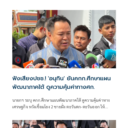
ประจำปี 2569
ฟังเสียงปชช.! 'อนุทิน' ยันคกก.ศึกษาแผน
พัฒนาภาคใต้ ดูความคุ้มค่าทางศก.
นายกฯ ระบุ คกก.ศึกษาแผนพัฒนาภาคใต้ ดูความคุ้มค่าทาง
เศรษฐกิจ หวังเชื่อมโยง 2 ชายฝั่ง ตะวันตก-ตะวันออก ให้
สะดวก ย้ำ รัฐบาลฟังเสียงประชาชนอยู่ตลอด