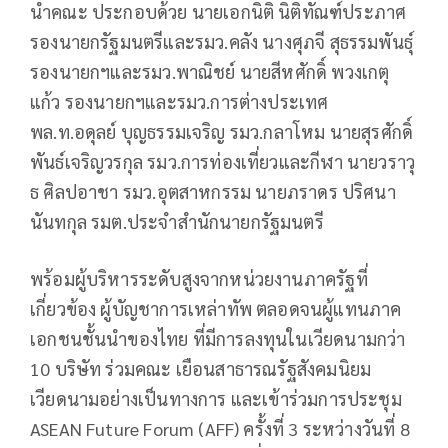
นำคณะ ประกอบด้วย นายเอก​นิติ​ นิติ​ทัณฑ์​ประภาศ​
รองนายกรัฐมนตรีและรมว.คลัง นางศุ​ภ​จี​ สุ​ธรรม​พันธุ์​
รองนายกฯและรมว.พาณิชย์ นาย​สีหศักดิ์​ พวง​เกตุ​
แก้ว รองนายกฯและรมว.การต่างประเทศ
พล.ท.อดุลย์​ บุญธรรม​เจริญ ​รมว.กลาโหม​ นายสุรศักดิ์​
พันธ์​เจริญ​วร​กุล ​รมว.การท่องเที่ยวและกีฬา นายวราวุ
ธ​ ศิลปอาชา​ รมว.อุตสาหกรรม​ นายภราดร​ ปริศนา​
นันท​กุล ​รมต.​ประจำ​สำนักนายกรัฐมนตรี​
พร้อมผู้บริหารระดับสูงจากหน่วยงานภาครัฐที่
เกี่ยวข้อง ผู้บัญชาการเหล่าทัพ ตลอดจนผู้แทนภาค
เอกชนชั้นนำของไทย ที่มีการลงทุนในเวียดนามกว่า
10 บริษัท ร่วมคณะ เยือนสาธารณรัฐสังคมนิยม
เวียดนามอย่างเป็นทางการ และเข้าร่วมการประชุม
ASEAN Future Forum (AFF) ครั้งที่ 3 ระหว่างวันที่ 8