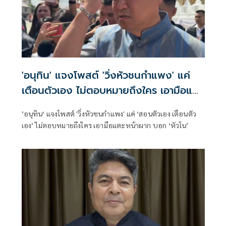
'อนุทิน' แจงโพสต์ 'วิ่งหัวชนกำแพง' แค่
เตือนตัวเอง ไม่ตอบหมายถึงใคร เอามือแตะ
หน้าผากบอก 'หัวโน'
’อนุทิน‘ แจงโพสต์ 'วิ่งหัวชนกำแพง' แค่ ‘สอนตัวเอง เตือนตัว
เอง’ ไม่ตอบหมายถึงใคร เอามือแตะหน้าผาก บอก ‘หัวโน’