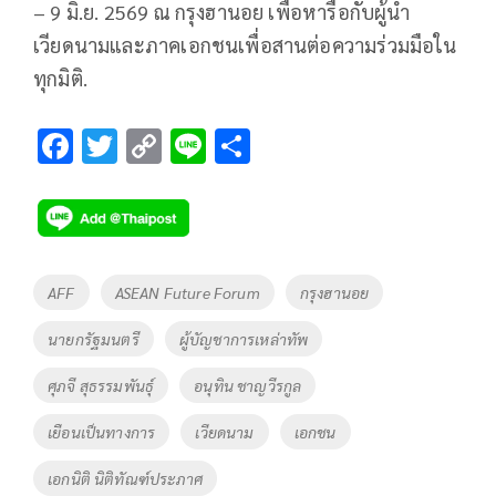
– 9 มิ.ย. 2569 ณ กรุงฮานอย เพื่อหารือกับผู้นำ
เวียดนามและภาคเอกชนเพื่อสานต่อความร่วมมือใน
ทุกมิติ.
F
T
C
Li
S
ac
wi
o
n
h
e
tt
p
e
ar
b
er
y
e
o
Li
Tags
AFF
ASEAN Future Forum
กรุงฮานอย
o
n
นายกรัฐมนตรี
ผู้บัญชาการเหล่าทัพ
k
k
ศุภจี สุธรรมพันธุ์
อนุทิน ชาญวีรกูล
เยือนเป็นทางการ
เวียดนาม
เอกชน
เอกนิติ นิติทัณฑ์ประภาศ