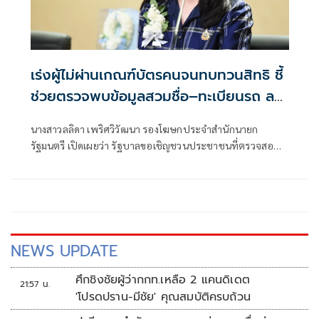
เร่งผู้ไม่ผ่านเกณฑ์บัตรคนจนทบทวนสิทธิ ชี้
ช่วยตรวจพบข้อมูลสวมชื่อ–ทะเบียนรถ ลด
ความเสี่ยงปัญหาภาษี
นางสาวลลิดา เพริศวิวัฒนา รองโฆษกประจำสำนักนายก
รัฐมนตรี เปิดเผยว่า รัฐบาลขอเชิญชวนประชาชนที่ตรวจสอบ
ผลโครงการลงทะเบียนเพื่
NEWS UPDATE
ศึกชิงชัยผู้ว่ากกท.เหลือ 2 แคนดิเดต
21:57 น.
'โปรดปราน-มีชัย' คุณสมบัติครบถ้วน