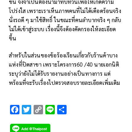
ขึ้น จึงจำเป็นต้องนำมาทบทวนเพื่อให้เกิดความ
โปร่งใส เพราะเราเห็นภาพคนที่ไม่ได้เดือดร้อนจริง
นั่งรถดี ๆ มาใช้สิทธิ์ ในขณะที่คนลำบากจริง ๆ กลับ
ไม่ได้เข้าสู่ระบบ เรื่องนี้จึงต้องคัดกรองให้ละเอียด
ขึ้น
สำหรับในส่วนของข้อร้องเรียนเกี่ยวกับร้านค้าบาง
แห่งที่ปิดสาขา เพราะโครงการ60 /40 นายเอกนิติ
ระบุว่ายังไม่ได้รับรายงานอย่างเป็นทางการ แต่
พร้อมที่จะรับเรื่องไปตรวจสอบรายละเอียดเพิ่มเติม
F
T
C
Li
S
ac
wi
o
n
h
e
tt
p
e
ar