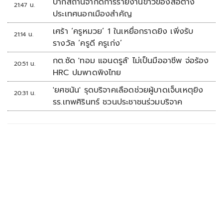
ปากีสถานจำกัดการรายงานข่าวของสื่อต่าง
21:47 น.
ประเทศนอกเมืองสำคัญ
เศร้า ‘ครูหมวย’ 1 ในเหยื่อกราดยิง เพิ่งรับ
21:14 น.
รางวัล ‘ครูดี ครูเก่ง’
กต.ซัด 'ทอม แอนดรูส์' ไม่เป็นมืออาชีพ จ่อร้อง
20:51 น.
HRC ปมพาดพิงไทย
'ยศชนัน' รุดบริจาคเลือดช่วยผู้บาดเจ็บเหตุยิง
20:31 น.
รร.เทพศิรินทร์ ชวนประชาชนร่วมบริจาค