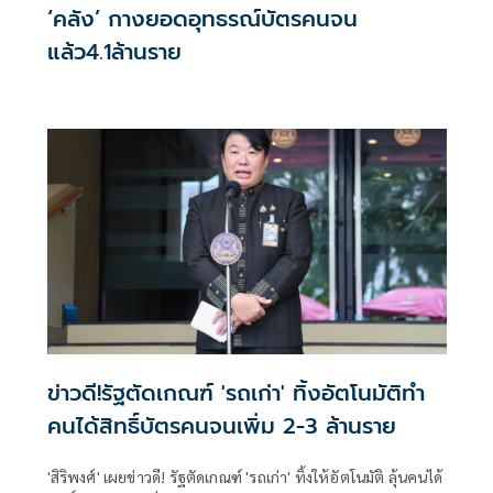
‘คลัง’ กางยอดอุทธรณ์บัตรคนจน
แล้ว4.1ล้านราย
ข่าวดี!รัฐตัดเกณฑ์ 'รถเก่า' ทิ้งอัตโนมัติทำ
คนได้สิทธิ์บัตรคนจนเพิ่ม 2-3 ล้านราย
'สิริพงศ์' เผยข่าวดี! รัฐตัดเกณฑ์ 'รถเก่า' ทิ้งให้อัตโนมัติ ลุ้นคนได้