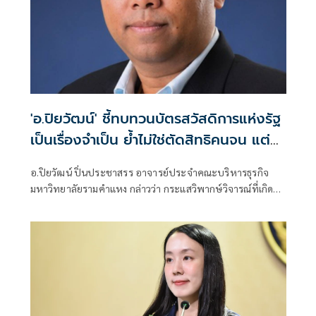
'อ.ปิยวัฒน์' ชี้ทบทวนบัตรสวัสดิการแห่งรัฐ
เป็นเรื่องจำเป็น ย้ำไม่ใช่ตัดสิทธิคนจน แต่
รักษาระบบการคลังประเทศในระยะยาว
อ.ปิยวัฒน์ ปิ่นประชาสรร อาจารย์ประจำคณะบริหารธุรกิจ
มหาวิทยาลัยรามคำแหง กล่าวว่า กระแสวิพากษ์วิจารณ์ที่เกิดขึ้น
ทุกครั้งเมื่อรัฐบาลปรับปรุงหลักเกณฑ์บัตรสวัสดิการแห่งรัฐ เป็น
เรื่องที่เข้าใจได้ เพราะประชาชนกังวลว่าจะกระทบต่อผู้มีรายได้
น้อย