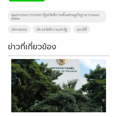
b
er
y
e
o
Li
Tags
คณะกรรมการประชารัฐสวัสดิการเพื่อเศรษฐกิจฐานรากและ
สังคม
o
n
k
k
บัตรคนจน
บัตรสวัสดิการแห่งรัฐ
เอกนิติ
ข่าวที่เกี่ยวข้อง