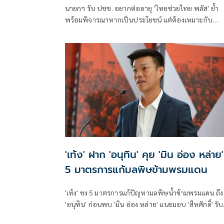
นายกฯ รับ ปชช. อยากต่ออายุ 'ไทยช่วยไทย พลัส' ย้ำ
พร้อมพิจารณาหากเป็นประโยชน์ แต่ต้องเหมาะกับ
สถานการณ์ ยันรัฐบาลมีเวลาอีก 3 ปี พิสูจน์ผลงาน แจงล
ขาสั้นเดินตลาด 'ก็ลมมันเย็น'
'เท้ง' ฝาก 'อนุทิน' คุย 'มิน อ่อง หล่าย'
5 มาตรการแก้มลพิษข้ามพรมแดน
'เท้ง' ชง 5 มาตรการแก้ปัญหามลพิษน้ำข้ามพรมแดน ถึง
'อนุทิน' ก่อนพบ 'มิน อ่อง หล่าย' แนะมอบ 'สีหศักดิ์' รับ
ชอบหลัก ฝ่ายค้านติดตามความคืบหน้าทุกไตรมาส