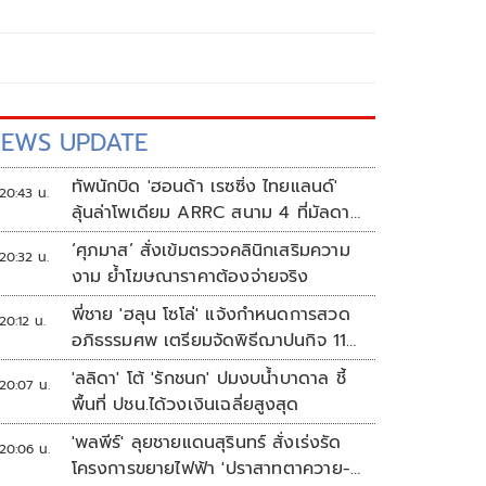
EWS UPDATE
ทัพนักบิด 'ฮอนด้า เรซซิ่ง ไทยแลนด์'
20:43 น.
ลุ้นล่าโพเดียม ARRC สนาม 4 ที่มัลดาลิ
กา
‘ศุภมาส’ สั่งเข้มตรวจคลินิกเสริมความ
20:32 น.
งาม ย้ำโฆษณาราคาต้องจ่ายจริง
พี่ชาย 'ฮลุน โซโล่' แจ้งกำหนดการสวด
20:12 น.
อภิธรรมศพ เตรียมจัดพิธีฌาปนกิจ 11
ส.ค.
'ลลิดา' โต้ 'รักชนก' ปมงบน้ำบาดาล ชี้
20:07 น.
พื้นที่ ปชน.ได้วงเงินเฉลี่ยสูงสุด
'พลพีร์' ลุยชายแดนสุรินทร์ สั่งเร่งรัด
20:06 น.
โครงการขยายไฟฟ้า 'ปราสาทตาควาย-