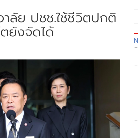
าลัย ปชช.ใช้ชีวิตปกติ
์ตยังจัดได้
N