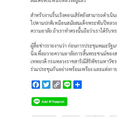
สมเด็จพระพันปีหลวงอยู่แล้ว
สำหรับงานรื่นเริงคอนเสิร์ตยังสามารถดำเนินก
ไปตามปกติเหมือนสมัยสมเด็จพระพันปีหลวงก็
ความอาลัย ถ้าเราทำตรงนั้นถือว่าเราได้รั
ผู้สื่อข่าวรายงานว่า ก่อนการประชุมคณะรัฐมน
นิ่งเพื่อถวายความอาลัยการสิ้นพระชนม์ของสม
เทพยวดี กรมหลวงราชสาริณีสิริพัชรมหาวัชร
ร่วมประชุมกันอย่างพร้อมเพรียง และแต่งกายไ
F
T
C
Li
S
ac
wi
o
n
h
e
tt
p
e
ar
b
er
y
e