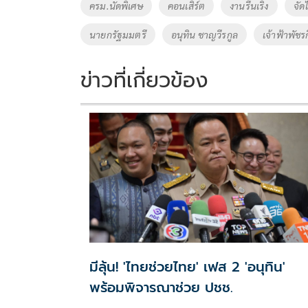
o
Li
Tags
ครม.นัดพิเศษ
คอนเสิร์ต
งานรื่นเริง
จัด
o
n
นายกรัฐมมตรี
อนุทิน ชาญวีรกูล
เจ้าฟ้าพัชร
k
k
ข่าวที่เกี่ยวข้อง
มีลุ้น! 'ไทยช่วยไทย' เฟส 2 'อนุทิน'
พร้อมพิจารณาช่วย ปชช.