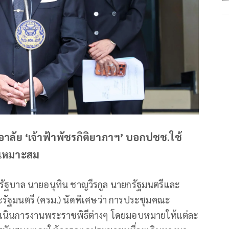
ลัย ‘เจ้าฟ้าพัชรกิติยาภาฯ’ บอกปชช.ใช้
ให้เหมาะสม
ียบรัฐบาล นายอนุทิน ชาญวีรกูล นายกรัฐมนตรีและ
ฐมนตรี (ครม.) นัดพิเศษว่า การประชุมคณะ
รดำเนินการงานพระราชพิธีต่างๆ โดยมอบหมายให้แต่ละ