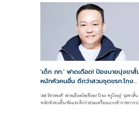
'เด็ก ภท.' ฟาดเดือด! ป้องนายนุ่งขาสั้
หนักหัวคนอื่น ดีกว่าสวมชุดขรก.โกง
สอบ
'สส.วัชรพงศ์' ฟาดเดือดโซเชียล! ป้อง 'ครูใหญ่' นุ่งขาสั้น
หนักหัวคนอื่น ซัดแรง ดีกว่าสวมเครื่องแบบข้าราชการปล้น
เงินลูกหลานชาวนาไปโกงสอบท้องถิ่น