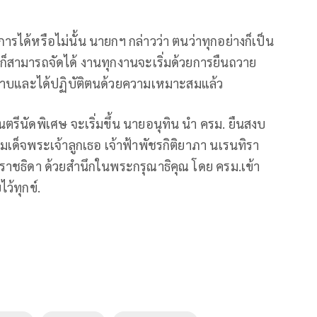
ารได้หรือไม่นั้น นายกฯ กล่าวว่า ตนว่าทุกอย่างก็เป็น
สามารถจัดได้ งานทุกงานจะเริ่มด้วยการยืนถวาย
บทราบและได้ปฏิบัติตนด้วยความเหมาะสมแล้ว
ตรีนัดพิเศษ จะเริ่มขึ้น นายอนุทิน นำ ครม. ยืนสงบ
เด็จพระเจ้าลูกเธอ เจ้าฟ้าพัชรกิติยาภา นเรนทิรา
ราชธิดา ด้วยสำนึกในพระกรุณาธิคุณ โดย ครม.เข้า
ว้ทุกข์.