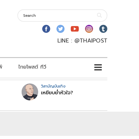
LINE : @THAIPOST
พ์
ไทยโพสต์ ทีวี
วิสามัญบันเทิง
เหยียบย่ำหัวใจ?