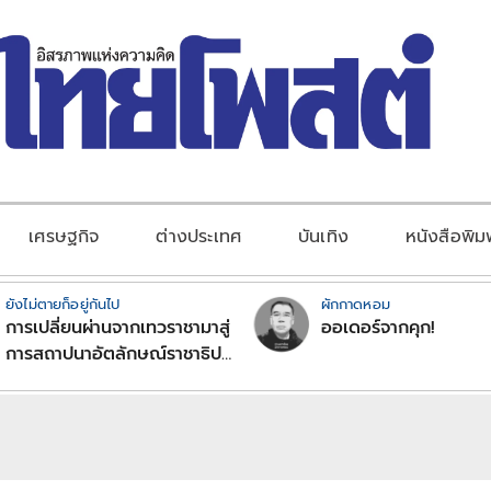
เศรษฐกิจ
ต่างประเทศ
บันเทิง
หนังสือพิม
ยังไม่ตายก็อยู่กันไป
ผักกาดหอม
การเปลี่ยนผ่านจากเทวราชามาสู่
ออเดอร์จากคุก!
การสถาปนาอัตลักษณ์ราชาธิป
ไตยแบบพุทธศาสนาในพระไตร
ปิฏก : สามัญผลสูตรในฐานะ
ทฤษฎีขีดจำกัดของอำนาจรัฐ
เหนือแรงงานและทรัพย์สิน