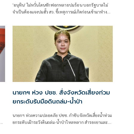
'อนุทิน' ไม่หวั่นโดนซักฟอกหลายปมร้อน บอกรัฐบาลไม่
จำเป็นต้องแจงปมฮั้ว สว. ชี้เหตุการณ์เกิดก่อนเข้ามาทำงาน
ุค
ส่วนทุจริตสอบท้องถิ่นทำเต็มที่ เรื่องจบแล้ว ยันไม่ต้องมี
องครักษ์พิทักษ์
นายกฯ ห่วง ปชช. สั่งจังหวัดเสี่ยงท่วม
ยกระดับรับมือดินถล่ม-น้ำป่า
นายกฯ ห่วงความปลอดภัย ปชช. กำชับจังหวัดเสี่ยงน้ำท่วม
ผิด
ยกระดับเฝ้าระวังดินถล่ม-น้ำป่าไหลหลาก สำรองยาและ
เวชภัณฑ์ไม่น้อยกว่า 72 ชม. ดูแลผู้ป่วยกลุ่มเปราะบางใกล้