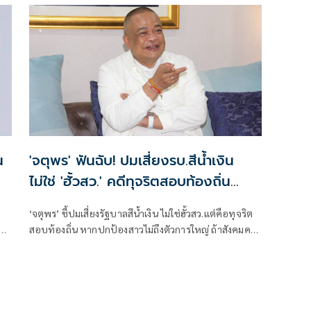
ชิด
น
'จตุพร' ฟันฉับ! ปมเสี่ยงรบ.สีน้ำเงิน
ไม่ใช่ 'ฮั้วสว.' คดีทุจริตสอบท้องถิ่น
สาหัสกว่า หากสังคมคาใจ
‘จตุพร’ ชี้ปมเสี่ยงรัฐบาลสีน้ำเงิน ไม่ใช่ฮั้วสว.แต่คือทุจริต
สอบท้องถิ่น หากปกป้องสาวไม่ถึงตัวการใหญ่ ถ้าสังคมคา
ใจจะเป็นไฟลามทุ่ง