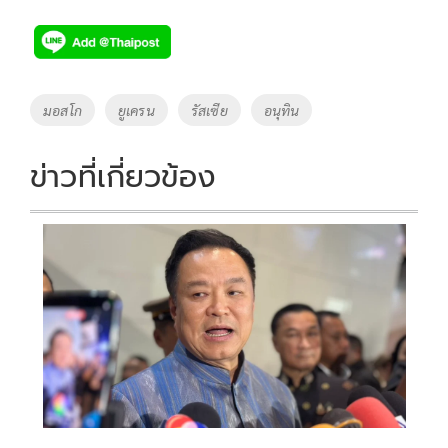
ac
wi
o
n
h
e
tt
p
e
ar
b
er
y
e
o
Li
Tags
มอสโก
ยูเครน
รัสเซีย
อนุทิน
o
n
k
k
ข่าวที่เกี่ยวข้อง