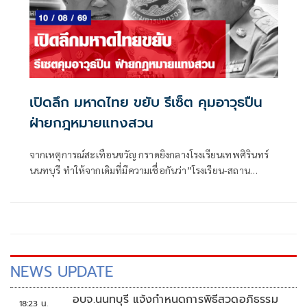
เปิดลึก มหาดไทย ขยับ รีเซ็ต คุมอาวุธปืน
ฝ่ายกฎหมายแทงสวน
จากเหตุการณ์สะเทือนขวัญ กราดยิงกลางโรงเรียนเทพศิรินทร์
นนทบุรี ทำให้จากเดิมที่มีความเชื่อกันว่า”โรงเรียน-สถาน
ศึกษา”คือ Safe Zone พื้นที่ปลอดภัย ต้องถูกสั่นคลอน ส่งผลให้
รัฐบาลอนุทิน ชาญวีรกูล มีการบ้านเร่งด่วนคือการทำให้สังคม
เชื่อมั่นว่า โรงเรียนยังเป็นพื้นที่ปลอดภัย และอีกหนึ่งเรื่องที่
รัฐบาลและหน่วยงานที่เกี่ยวข้อง ขยับแรงๆ ทันทีก็คือ การยก
ระดับความเข้มงวดในการ”ควบคุมอาวุธปืน”เพราะแม้ปืนที่ก่อ
เหตุจะเป็นปืนในบ้านของผู้ก่อเหตุ แต่ทำให้สังคมเล็งเห็นถึง
NEWS UPDATE
อันตราย ความไม่ปลอดภัยหากการควบคุมอาวุธปืนยังไม่มี
ประสิทธิภาพ
อบจ.นนทบุรี แจ้งกำหนดการพิธีสวดอภิธรรม
18:23 น.