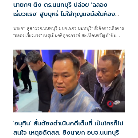
นายกฯ ติง ตร.นนทบุรี ปล่อย 'ฉลอง
เรี่ยวแรง' สูบบุหรี่ ไม่ใส่กุญแจมือในห้อง
ประชุม
นายกฯ คุย "ผวจ.นนทบุรี-ผบก.ภ.จว.นนทบุรี" สั่งจัดการเด็ดขาด
"ฉลอง เรี่ยวแรง" เหตุเป็นคดีอุกฉกรรจ์-สะเทือนขวัญ กำชับ
ผบ.ตร. ให้ติงตำรวจท้องที่นนทบุรี หลังปล่อยผู้ต้องหาให้
สัมภาษณ์ชิวๆ ไม่ใส่กุญแจมือ
'อนุทิน' ลั่นต้องดำเนินคดีเต็มที่ เป็นใครก็ไม่
สนใจ เหตุอดีตสส. ยิงนายก อบจ.นนทบุรี