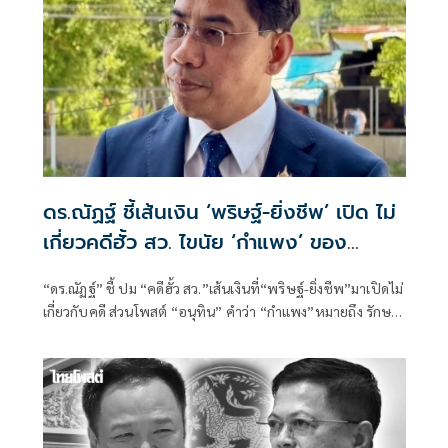
ดร.ณัฏฐ์ ชี้เส้นเงิน ‘พริษฐ์-ยิ่งชีพ’ เปิด ไม่
เกี่ยวคดีฮั้ว สว. ไขนัย ‘กำแพง’ ของ
‘อนุทิน’
“ดร.ณัฏฐ์” ชี้ ปม “คดีฮั้ว สว.”เส้นเงินที่“พริษฐ์-ยิ่งชีพ”มาเปิดไม่
เกี่ยวกับคดี ส่วนโพสต์ “อนุทิน” คำว่า “กำแพง”หมายถึง รักษา
ผลประโยชน์ของประเทศชาติ