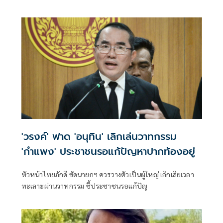
โชว์
'วรงค์' ฟาด 'อนุทิน' เลิกเล่นวาทกรรม
'กำแพง' ประชาชนรอแก้ปัญหาปากท้องอยู่
หัวหน้าไทยภักดี ซัดนายกฯ ควรวางตัวเป็นผู้ใหญ่ เลิกเสียเวลา
ทะเลาะผ่านวาทกรรม ชี้ประชาชนรอแก้ปัญ