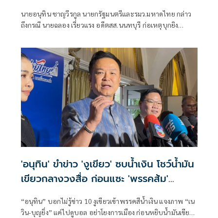
นายอนุทิน ชาญวีรกูล นายกรัฐมนตรีและรมว.มหาดไทย กล่าว
ถึงกรณี นายฉลอง เรี่ยวแรง อดีตสส.นนทบุรี ก่อเหตุบุกยิง
พ.ต.อ.ธงชัย เย็นประเสริฐ นายกองค์การบริหารส่วนจังหวัด
นนทบุรีเสียชีวิต ว่า ดำเนินการเต็มที่ไม่มีข้อยกเว้นใดๆ
'อนุทิน' ขำข่าว 'งูเขียว' ซบน้ำเงิน โชว์น้ำมัน
เขียวกลางวงสื่อ ก่อนแซะ 'พรรคส้ม'
กระโดดงับอีกแล้ว
“อนุทิน” บอกไม่รู้ข่าว 10 งูเขียวเข้าพรรคสีน้ำเงิน แจงภาพ “เน
วิน-บุญยิ่ง” แค่ไปดูบอล อย่าโยงการเมือง ก่อนหยิบน้ำมันเขียว