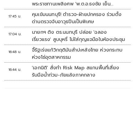
พระราชทานเพลิงศพ 'พ.ต.อ.ธงชัย เย็น
ประเสริฐ'
คุมเข้มนนทบุรี! ตำรวจ-ฝ่ายปกครอง ร่วมตั้ง
17:45 น.
ด่านตรวจจับอาวุธปืนเป็นพิเศษ
นายกฯ ติง ตร.นนทบุรี ปล่อย 'ฉลอง
17:04 น.
เรี่ยวแรง' สูบบุหรี่ ไม่ใส่กุญแจมือในห้องประชุม
จี้รัฐเร่งแก้วิกฤติมันสำปะหลังไทย ห่วงกระทบ
16:48 น.
ห่วงโซ่อุตสาหกรรม
'เอกนิติ' สั่งทำ Risk Map สแกนพื้นที่เสี่ยง
16:44 น.
รับมือน้ำท่วม-ภัยแล้งภาคกลาง