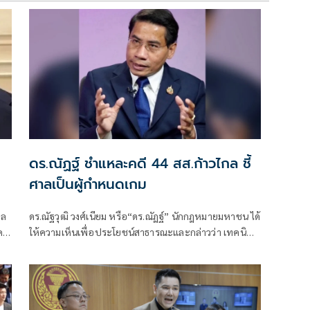
ดร.ณัฏฐ์ ชำแหละคดี 44 สส.ก้าวไกล ชี้
ศาลเป็นผู้กำหนดเกม
าล
ดร.ณัฐวุฒิ วงศ์เนียม หรือ“ดร.ณัฏฐ์” นักกฎหมายมหาชน ได้
ค
ให้ความเห็นเพื่อประโยชน์สาธารณะและกล่าวว่า เทคนิค
การอ้างพยานจำ