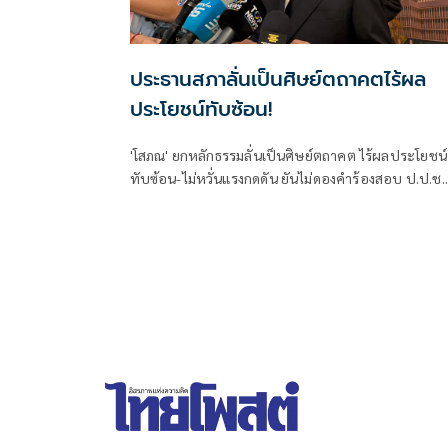
ประธานสภาลั่นเป็นศิษย์ตถาคตไร้ผล
ประโยชน์ทับซ้อน!
'โสภณ' ยกหลักธรรมลั่นเป็นศิษย์ตถาคต ไร้ผลประโยชน์
ทับซ้อน-ไม่หวั่นแรงกดดัน ยันไม่ดองคำร้องสอบ ป.ป.ช.
'ศักดิ์สยาม' ชี้ต้องรอคณะผู้ทรงคุณวุฒิชงความเห็น ย้ำยึ
หลักกฎหมายไม่ใช่อารมณ์