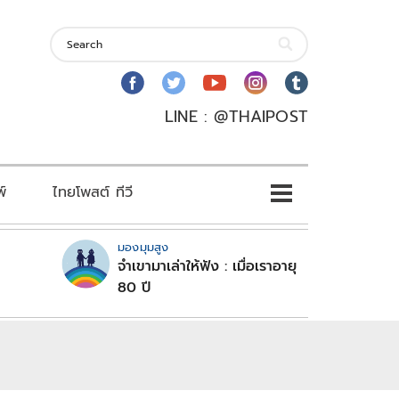
LINE : @THAIPOST
พ์
ไทยโพสต์ ทีวี
มองมุมสูง
จำเขามาเล่าให้ฟัง : เมื่อเราอายุ
80 ปี