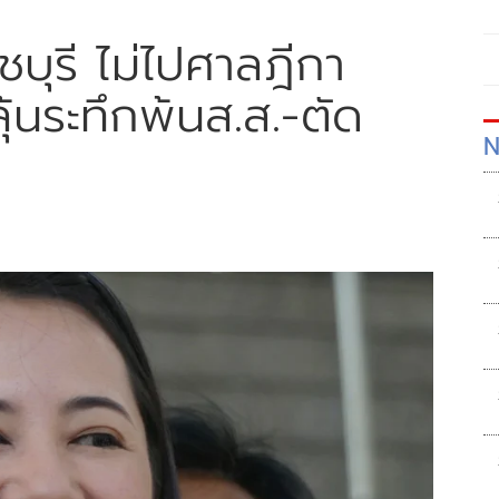
ชบุรี ไม่ไปศาลฎีกา
ุ้นระทึกพ้นส.ส.-ตัด
N