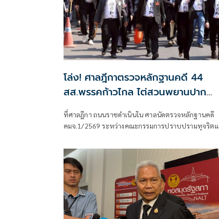
โล่ง! ศาลฎีกาตรวจหลักฐานคดี 44
สส.พรรคก้าวไกล ไต่สวนพยานปาก
สุดท้าย 18 พ.ค.ปีหน้าก่อนนัดตัดสิน
ที่ศาลฎีกา ถนนราชดำเนินใน ศาลนัดตรวจหลักฐานคดี
คมจ.1/2569 ระหว่างคณะกรรมการปราบปรามทุจริตแ
ชาติผู้ร้อง กับ 44 สส.พร