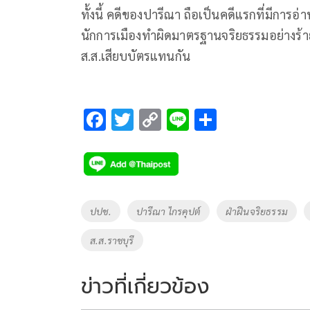
ทั้งนี้ คดีของปารีณา ถือเป็นคดีแรกที่มีการอ
นักการเมืองทำผิดมาตรฐานจริยธรรมอย่างร้า
ส.ส.เสียบบัตรแทนกัน
F
T
C
Li
S
ac
wi
o
n
h
e
tt
p
e
ar
b
er
y
e
o
Li
Tags
ปปช.
ปารีณา ไกรคุปต์
ฝ่าฝืนจริยธรรม
o
n
ส.ส.ราชบุรี
k
k
ข่าวที่เกี่ยวข้อง