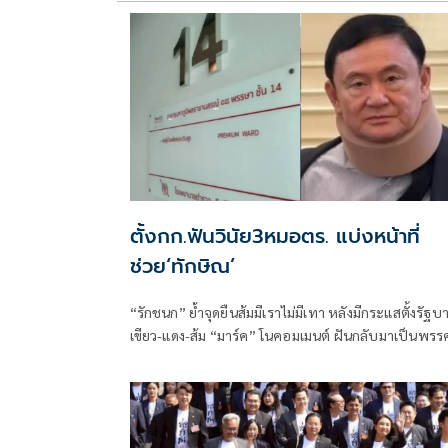
ตั้งกก.ฟันวินัย3หมอตร. แบ่งหน้าที่
ช่วย‘ทักษิณ’
“รักชนก” ย้ำจุดยืนส้มมีเราไม่มีเทา หลังมีกระแสตั้งรัฐบ
เขียว-แดง-ส้ม “มาร์ค” โนคอมเมนต์ ฝันกลับมาเป็นพรร
หลัก “ผบ.ตร.” ตั้งกรรมการสอบ