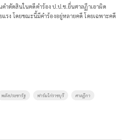
่านคำตัดสินในคดีคำร้อง ป.ป.ช.ยื่นศาลฏีาเอาผิด
ยแรง โดยขณะนี้มีคำร้องอยู่หลายคดี โดยเฉพาะคดี
พลังประชารัฐ
ฟาร์มไก่ราชบุรี
ศาลฎีกา