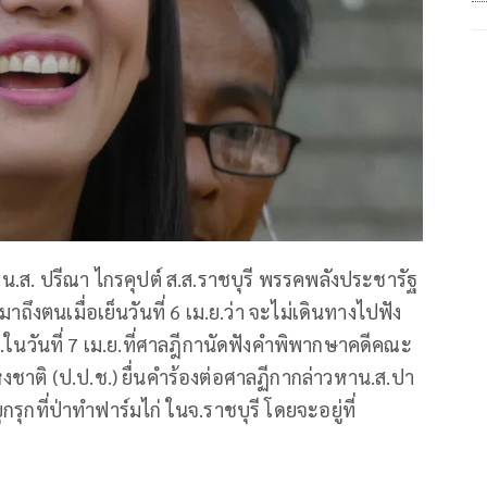
น.ส. ปรีณา ไกรคุปต์ ส.ส.ราชบุรี พรรคพลังประชารัฐ
าถึงตนเมื่อเย็นวันที่ 6 เม.ย.ว่า จะไม่เดินทางไปฟัง
ในวันที่ 7 เม.ย.ที่ศาลฎีกานัดฟังคำพิพากษาคดีคณะ
าติ (ป.ป.ช.) ยื่นคำร้องต่อศาลฏีกากล่าวหาน.ส.ปา
ุกที่ป่าทำฟาร์มไก่ ในจ.ราชบุรี โดยจะอยู่ที่