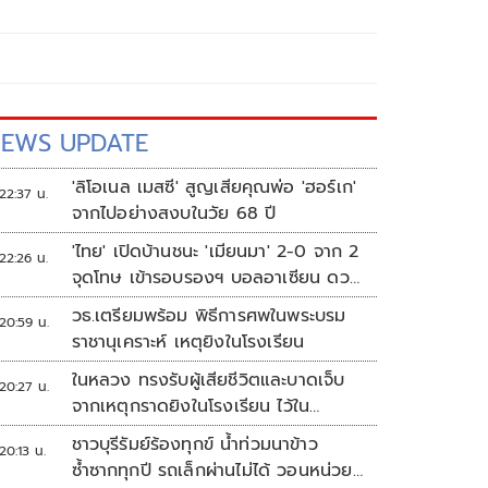
EWS UPDATE
'ลิโอเนล เมสซี' สูญเสียคุณพ่อ 'ฮอร์เก'
22:37 น.
จากไปอย่างสงบในวัย 68 ปี
'ไทย' เปิดบ้านชนะ 'เมียนมา' 2-0 จาก 2
22:26 น.
จุดโทษ เข้ารอบรองฯ บอลอาเซียน ดวล
'สิงคโปร์'
วธ.เตรียมพร้อม พิธีการศพในพระบรม
20:59 น.
ราชานุเคราะห์ เหตุยิงในโรงเรียน
ในหลวง ทรงรับผู้เสียชีวิตและบาดเจ็บ
20:27 น.
จากเหตุกราดยิงในโรงเรียน ไว้ใน
พระบรมราชานุเคราะห์
ชาวบุรีรัมย์ร้องทุกข์ น้ำท่วมนาข้าว
20:13 น.
ซ้ำซากทุกปี รถเล็กผ่านไม่ได้ วอนหน่วย