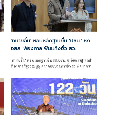
'ทนายอั๋น' หอบหลักฐานยื่น 'ปชน.' ชง
อสส. ฟ้องศาล ฟันแก๊งฮั้ว สว.
'ทนายอั๋น' หอบหลักฐานยื่น สส.ปชน. ชงอัยการสูงสุดส่ง
ห่ง
ฟ้องศาลรัฐธรรมนูญ ลากคอขบวนการฮั้ว สว. ผิดมาตรา 49
พร้อมฟันกกต. ผิด 157 ด้าน 'ภัณฑิล' ย้ำต้องคุ้มครอง
พยาน ไม่ใช่ข่มขู่