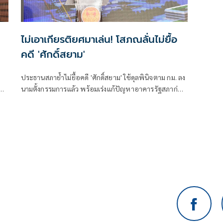
ไม่เอาเกียรติยศมาเล่น! โสภณลั่นไม่ยื้อ
คดี 'ศักดิ์สยาม'
ประธานสภาย้ำไม่ยื้อคดี 'ศักดิ์สยาม' ใช้ดุลพินิจตาม กม. ลง
คดี
นามตั้งกรรมการแล้ว พร้อมเร่งแก้ปัญหาอาคารรัฐสภาก่อน
ด
หมดประกัน ย้อนถามทำหนังสือจี้ตอบกระทู้ แล้วยุคนั้นนา
ยกฯ มาตอบไหม