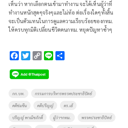
เห็นว่า หากเลือกตนเข้ามาทำงาน จะได้เห็นผู้ว่าที่
ทำงานหนักสุดๆจริงๆและไม่ท้อ ต่อเรื่องใดๆทั้งสิ้น
จะเป็นตัวแทนในการดูแลความเรียบร้อยของกทม.
ให้ครบทุกมิติเปลี่ยนชีวิตคนกทม. หยุดปัญหาซ้ำๆ
F
T
C
Li
S
ac
wi
o
n
h
e
tt
p
e
ar
b
er
y
e
o
Li
Tags
กก.บห.
กรรมการบริหารพรรคประชาธิปัตย์
o
n
คดีข่มขืน
คดีปริญญ์
ดร.เอ้
k
k
ปริญญ์ พาณิชภักดิ์
ผู้ว่าฯกทม.
พรรคประชาธิปัตย์