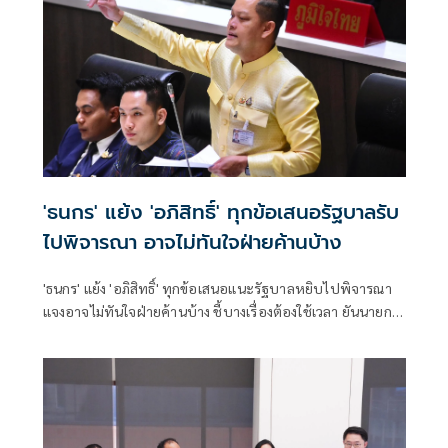
'ธนกร' แย้ง 'อภิสิทธิ์' ทุกข้อเสนอรัฐบาลรับ
ไปพิจารณา อาจไม่ทันใจฝ่ายค้านบ้าง
'ธนกร' แย้ง 'อภิสิทธิ์' ทุกข้อเสนอแนะรัฐบาลหยิบไปพิจารณา
แจงอาจไม่ทันใจฝ่ายค้านบ้าง ชี้บางเรื่องต้องใช้เวลา ยันนายกฯ
ไม่เคยนิ่งนอนใจ สั่งการใกล้ชิดห้ามทอดทิ้งประชาชน