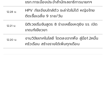
ขรก.การเมืองประจำสำนักเลขาธิการนายกฯ
HPV ภัยเงียบใกล้ตัว ชะล่าใจไม่ได้ หญิงไทย
12:28 น.
ติดเชื้อเฉลี่ย 9 ราย/วัน
นิติเวชเริ่มชันสูตร 8 ร่างเหยื่อเหตุยิง รร. เปิด
12:21 น.
เกณฑ์เยียวยา
งานวิจัยเทคโนโลยี โดดลงจากหิ้ง สู่มือ1.2หมื่น
12:20 น.
ครัวเรือน สร้างรายได้เพิ่มทุกเดือน