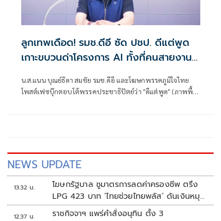
ลูกเทพเดือด! รมช.ดีอี ซัด ปชป. ดีแต่พูด
เกาะขบวนด่าโครงการ AI ทั้งที่คนสายงาน
ไอทีชื่นชมกันหมด
น.ส.แนน บุณย์ธิดา สมชัย รมช.ดีอี และโฆษกพรรคภูมิใจไทย
โพสต์เฟซบุ๊กตอบโต้พรรคประชาธิปัตย์ว่า "ดีแต่พูด" (ภาพพื้น
หลังสีฟ้า) โดย น.ส.แนน ระบุว่า "ครม.ลูกเทพ ไม่มีความสามารถ
เอย ข้าวแกงกุ้งมังกร 40 บาทเอย"
NEWS UPDATE
โฆษกรัฐบาล ชูมาตรการลดค่าครองชีพ ตรึง
13:32 น.
LPG 423 บาท ‘ไทยช่วยไทยพลัส’ ดันเงินหมุน
แสนล้าน
ราชกิจจาฯ แพร่คำสั่งอนุทิน ตั้ง 3
12:37 น.