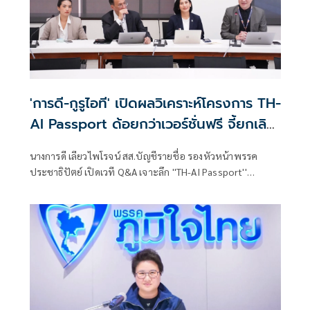
'การดี-กูรูไอที' เปิดผลวิเคราะห์โครงการ TH-
AI Passport ด้อยกว่าเวอร์ชั่นฟรี จี้ยกเลิก
หวั่นสูญ 1,600 ล้าน
นางการดี เลียวไพโรจน์ สส.บัญชีรายชื่อ รองหัวหน้าพรรค
ประชาธิปัตย์ เปิดเวที Q&A เจาะลึก ''TH-AI Passport''
วิเคราะห์คุณสมบัติ และการทำงาน พร้อมแลกเปลี่ยนมุมมองกับ
ผู้เชี่ยวชาญ พร้อมวิเคราะห์คุณสมบัติและการทำงาน AI ใน
โครงการ TH AI-Passport