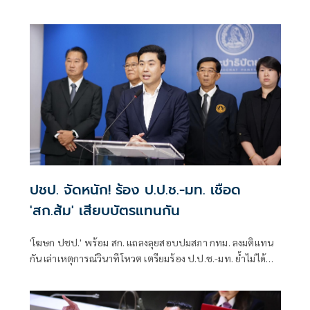
รัฐบาลของฝ่ายค้าน ว่า ต้องให้พรรคประชาชนเป็นผู้ยื่น เมื่อ
ไหร่ที่ฝ่ายค้านมีมติว่ายื่นอภิปรายไม่ไว้วางใจ พรรคร่วมฝ่าย
ค้านก็จะนำเรื่องกลับหารือแต่ละพรรค ยืนยันว่ามีความพร้อม
อยู่แล้ว ซึ่งต้องดูไทม์ไลน์ว่าพรรคประชาชนกำหนดช่วงไหน
เพราะเมื่อเปิดสภามา
ปชป. จัดหนัก! ร้อง ป.ป.ช.-มท. เชือด
'สก.ส้ม' เสียบบัตรแทนกัน
'โฆษก ปชป.' พร้อม สก. แถลงลุยสอบปมสภา กทม. ลงมติแทน
กัน เล่าเหตุการณ์วินาทีโหวต เตรียมร้อง ป.ป.ช.-มท. ย้ำไม่ได้
กลั่นแกล้งทางการเมือง แต่ต้องร่วมสร้างความโปร่งใส