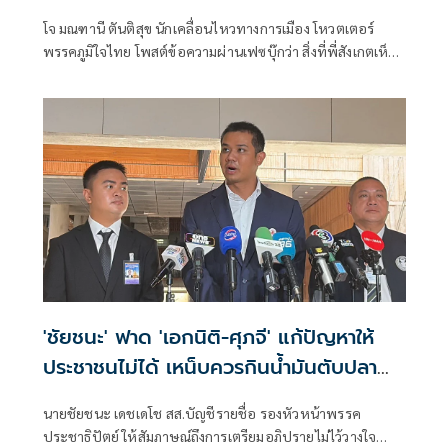
ยังไม่มีฟ้าเลย
โจ มณฑานี ตันติสุข นักเคลื่อนไหวทางการเมือง โหวตเตอร์
พรรคภูมิใจไทย โพสต์ข้อความผ่านเฟซบุ๊กว่า สิ่งที่พี่สังเกตเห็น
ในกระแสข่าวรัฐบาลส้มโอแดงคือ ไม่มีฟ้าอยู่ในนั้นเลย มาถึงจุด
ที่เป็นพรรคที่ทุกฝั่งลืมได้ไงเนี้ย
'ชัยชนะ' ฟาด 'เอกนิติ-ศุภจี' แก้ปัญหาให้
ประชาชนไม่ได้ เหน็บควรกินน้ำมันตับปลา
สมองจะได้ดีขึ้น
นายชัยชนะ เดชเดโช สส.บัญชีรายชื่อ รองหัวหน้าพรรค
ประชาธิปัตย์ ให้สัมภาษณ์ถึงการเตรียมอภิปรายไม่ไว้วางใจ