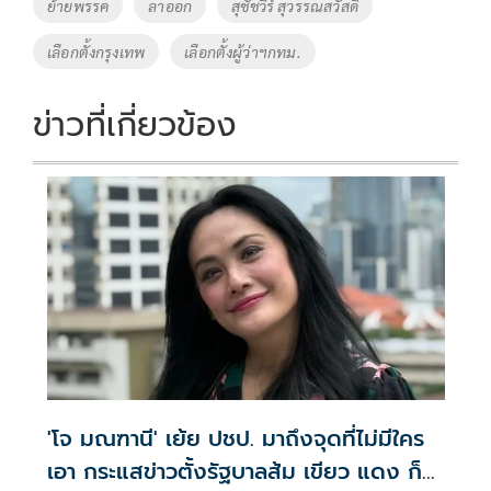
ย้ายพรรค
ลาออก
สุชัชวีร์ สุวรรณสวัสดิ์
เลือกตั้งกรุงเทพ
เลือกตั้งผู้ว่าฯกทม.
ข่าวที่เกี่ยวข้อง
'โจ มณฑานี' เย้ย ปชป. มาถึงจุดที่ไม่มีใคร
เอา กระแสข่าวตั้งรัฐบาลส้ม เขียว แดง ก็