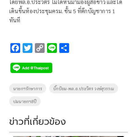
โดยพล.อ.ประวิตร ไม่ได้หันมามองผู้สื่อข่าว และได้
เดินขึ้นห้องประชุมครม. ชั้น 5 ที่ตึกบัญชาการ 1
ทันที
F
T
C
Li
S
ac
wi
o
n
h
e
tt
p
e
ar
b
er
y
e
o
Li
Tags
นายกฯรักษาการ
บิ๊กป้อม-พล.อ.ประวิตร วงษ์สุวรรณ
o
n
ปมนายกฯ8ปี
k
k
ข่าวที่เกี่ยวข้อง