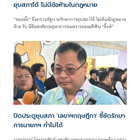
ยุบสภาได้ ไม่มีข้อห้ามในกฎหมาย
“หมอมิ้ง” ยืนกรานรัฐบาลรักษาการยุบสภาได้ ไม่เห็นมีกฎหมาย
ห้าม รับ มีข้อสงสัยปมตุลาการหมดวาระลงมติฟัน “อิ๊งค์”
ปิดประตูยุบสภา 'เลขาฯกฤษฎีกา' ชี้ชัดรักษา
การนายกฯ ทำไม่ได้
นายปกรณ์ นิลประพันธ์ เลขาธิการคณะกรรมการกฤษฎีกา กล่าว