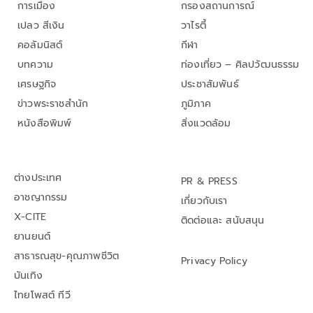
การเมือง
กรองสถานการณ์
เปลว สีเงิน
วาไรตี้
คอลัมนิสต์
กีฬา
บทความ
ท่องเที่ยว – ศิลปวัฒนธรรม
เศรษฐกิจ
ประชาสัมพันธ์
ข่าวพระราชสำนัก
ภูมิภาค
หนังสือพิมพ์
สิ่งแวดล้อม
ต่างประเทศ
PR & PRESS
อาชญากรรม
เกี่ยวกับเรา
X-CITE
ติดต่อและ สนับสนุน
ยานยนต์
สาธารณสุข-คุณภาพชีวิต
Privacy Policy
บันเทิง
ไทยโพสต์ ทีวี