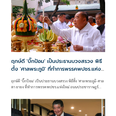
ฤกษ์ดี 'บิ๊กป้อม' เป็นประธานบวงสรวง พิธี
ตั้ง 'ศาลพระภูมิ' ที่ทำการพรรคพปชร.แห่ง
ใหม่
ฤกษ์ดี 'บิ๊กป้อม' เป็นประธานบวงสรวง พิธีตั้ง 'ศาลพระภูมิ-ศาล
ตา ยายง ที่ทำการพรรคพปชร.แห่งใหม่ ถนนประชาราษฎร์
เสริมสิริมงคล