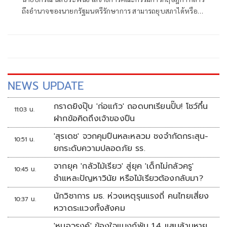
ถึงอำนาจของนายกรัฐมนตรีรักษาการ สามารถยุบสภาได้หรือไม่
ว่า อย่างที่ตนเคยเผยแพร่ไปว่าเ
NEWS UPDATE
กราดยิงปุ๊บ 'ก่อแก้ว' ถอดบทเรียนปั๊บ! โชว์กึ๋น
11:03 น.
ฝากข้อคิดถึงเจ้าของปืน
'สุรเดช' จวกคุมปืนหละหลวม ชงจำกัดกระสุน-
10:51 น.
ยกระดับความปลอดภัย รร.
จากยุค 'กลัวไม้เรียว' สู่ยุค 'เด็กไม่กลัวครู'
10:45 น.
ชำแหละปัญหาวินัย หรือไม้เรียวต้องกลับมา?
นักวิชาการ มธ. ห่วงเหตุรุนแรงถี่ คนไทยเสี่ยง
10:37 น.
หวาดระแวงทั้งสังคม
'หมอวรงค์' ข้องใจแบงก์พัน 1.4 แสนล้านหาย