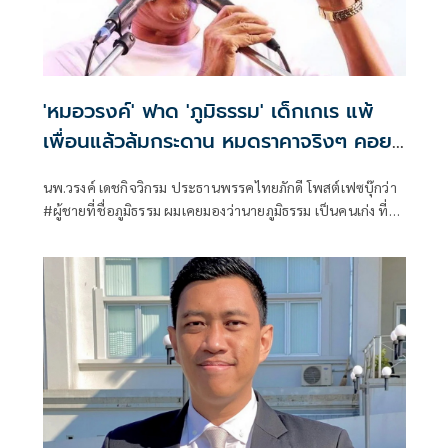
'หมอวรงค์' ฟาด 'ภูมิธรรม' เด็กเกเร แพ้
เพื่อนแล้วล้มกระดาน หมดราคาจริงๆ คอยดู
ชีวิตจะจบที่ไหน
นพ.วรงค์ เดชกิจวิกรม ประธานพรรคไทยภักดี โพสต์เฟซบุ๊กว่า
#ผู้ชายที่ชื่อภูมิธรรม ผมเคยมองว่านายภูมิธรรม เป็นคนเก่ง ที่มี
ความรู้ความสามารถ เป็นนักวางแผนกลยุทธ์ มีประสบการณ์มาก
มีอุดมการณ์เพราะเคยเข้าป่า ทำให้นายทักษิณมีความไว้เนื้อเชื่อ
ใจ