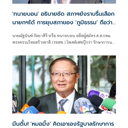
'ทนายบอน' อธิบายชัด สภาฯยังราบรื่นเลือก
นายกฯได้ การยุบสภาของ 'ภูมิธรรม' ถือว่า
ใช้อำนาจ 'เกินความจำเป็น'
นายณัฐนันท์ กัลยาศิริ หรือ ทนายบอน อดีตผู้สมัคร ส.ส.กทม.
พรรครวมไทยสร้างชาติ (รทสช.) โพสต์เฟซบุ๊กว่า รักษาการนา
ยกฯ กับอำนาจยุบสภา
มึนตึ้บ! 'หมอมิ้ง' คิดเอาเองรัฐบาลรักษาการ