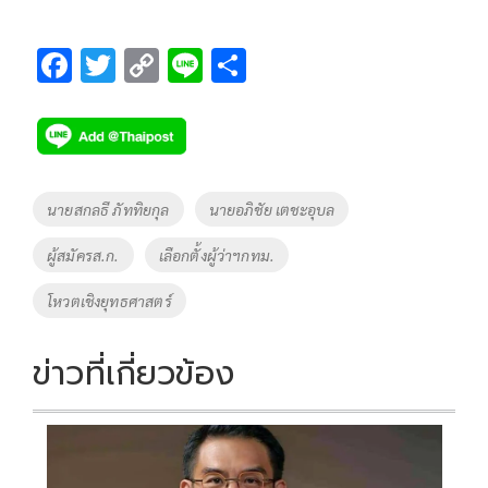
F
T
C
Li
S
ac
wi
o
n
h
e
tt
p
e
ar
b
er
y
e
o
Li
Tags
นายสกลธี ภัททิยกุล
นายอภิชัย เตชะอุบล
o
n
ผู้สมัครส.ก.
เลือกตั้งผู้ว่าฯกทม.
k
k
โหวตเชิงยุทธศาสตร์
ข่าวที่เกี่ยวข้อง