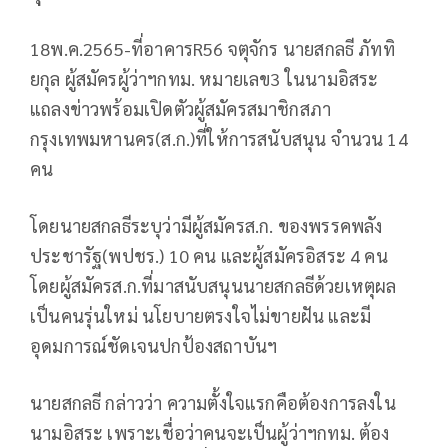
18พ.ค.2565-ที่อาคารR56 จตุจักร นายสกลธี ภัททิ
ยกุล ผู้สมัครผู้ว่าฯกทม. หมายเลข3 ในนามอิสระ
แถลงข่าวพร้อมเปิดตัวผู้สมัครสมาชิกสภา
กรุงเทพมหานคร(ส.ก.)ที่ให้การสนับสนุน จำนวน 14
คน
โดยนายสกลธีระบุว่ามีผู้สมัครส.ก. ของพรรคพลัง
ประชารัฐ(พปชร.) 10 คน และผู้สมัครอิสระ 4 คน
โดยผู้สมัครส.ก.ที่มาสนับสนุนนายสกลธีด้วยเหตุผล
เป็นคนรุ่นใหม่ นโยบายตรงใจไม่ขายฝัน และมี
อุดมการณ์ชัดเจนปกป้องสถาบันฯ
นายสกลธี กล่าวว่า ความตั้งใจแรกคือต้องการลงใน
นามอิสระ เพราะเชื่อว่าคนจะเป็นผู้ว่าฯกทม. ต้อง