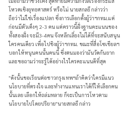
เมื่อถามว่าช่วงโค้ง สุดท้ายมีความกังวลเรื่องกระแส
โหวตเชิงยุทธศาสตร์ หรือไม่ นายสกลธี กล่าวว่า
ถือว่าไม่ใช่เรื่องแปลก ซึ่งการเลือกตั้งผู้ว่าฯกทม.แต่
ก่อนมีตัวเต็งๆ 2-3 คน แต่คราวนี้ฝั่งฐานคะแนนของ
ทั้งสองฝั่ง จะมี3-4คน จึงหลีกเลี่ยงไม่ได้ที่จะสนับสนุน
ใครคนเดียว เพื่อไปชิงผู้ว่าฯกทม. ขณะที่สื่อโซเชียลฯ
บอกให้หนุนคนนั้นคนนี้ ซึ่งตนมองว่ามันวัดกันยาก
และขอถามว่าจะรู้ได้อย่างไรใครคะแนนดีที่สุด
"ดังนั้นขอเรียนต่อชาวกรุงเทพฯถ้าคิดว่าใครมีแนว
นโยบายที่ตรงใจ และทำงานแทนเราได้ก็ให้เลือกคน
นั้นเลย เลือกให้ถล่มทลาย ก็จะเป็นการโหวตาม
นโยบายไปโดยปริยาย"นายสกลธี กล่าว