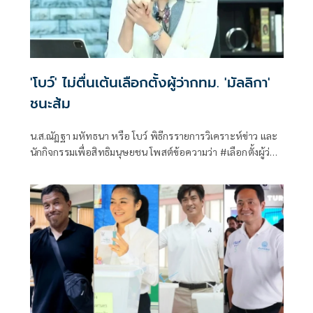
'โบว์' ไม่ตื่นเต้นเลือกตั้งผู้ว่ากทม. 'มัลลิกา'
ชนะส้ม
น.ส.ณัฏฐา มหัทธนา หรือ โบว์ พิธีกรรายการวิเคราะห์ข่าว และ
นักกิจกรรมเพื่อสิทธิมนุษยชน โพสต์ข้อความว่า #เลือกตั้งผู้ว่าก
ทม มัล