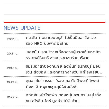
ละเลยและทำอย่างเข้มข้น
NEWS UPDATE
กต.ซัด 'ทอม แอนดรูส์' ไม่เป็นมืออาชีพ จ่อ
20:51 น.
ร้อง HRC ปมพาดพิงไทย
'ยศชนัน' รุดบริจาคเลือดช่วยผู้บาดเจ็บเหตุยิง
20:31 น.
รร.เทพศิรินทร์ ชวนประชาชนร่วมบริจาค
ชมรมอาสาป้องกันภัย ลงพื้นที่ จ.ราชบุรี มอบ
19:52 น.
เงิน สิ่งของ และอาหารกลางวัน แก่โรงเรียน
บ้านหนองน้ำใส
สุดอาลัย! ภรรยา 'รอง ผอ.กิตติพงศ์' โพสต์
19:45 น.
ถึงสามี 'หนูและลูกภูมิใจในตัวพี่'
สกัดจับหน้าโรงพัก สองหนุ่มควบกระบะบุโรทั่ง
19:29 น.
ขนเฮโรอีน-ไอซ์ มูลค่า 100 ล้าน