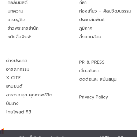
คอลัมนิสต์
กีฬา
บทความ
ท่องเที่ยว – ศิลปวัฒนธรรม
เศรษฐกิจ
ประชาสัมพันธ์
ข่าวพระราชสำนัก
ภูมิภาค
หนังสือพิมพ์
สิ่งแวดล้อม
ต่างประเทศ
PR & PRESS
อาชญากรรม
เกี่ยวกับเรา
X-CITE
ติดต่อและ สนับสนุน
ยานยนต์
สาธารณสุข-คุณภาพชีวิต
Privacy Policy
บันเทิง
ไทยโพสต์ ทีวี