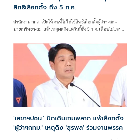
สิทธิเลือกตั้ง ถึง 5 ก.ค.
สำนักงาน กกต. เปิดให้คนที่ไม่ได้ใช้สิทธิเลือกตั้งผู้ว่าฯ-สก.-
นายกพัทยา-สม. แจ้งเหตุผลตั้งแต่วันนี้ถึง 5 ก.ค. เตือนไม่แจง
โดนจำกัดสิทธิ 2 ปี
'เลขาฯปชน.' ปัดเดินเกมพลาด แพ้เลือกตั้ง
'ผู้ว่าฯกทม.' เหตุดึง 'สุรพล' ร่วมงานพรรค