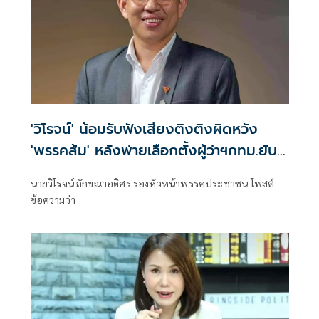
'วิโรจน์' น้อมรับฟังเสียงติงติงผิดหวัง
'พรรคส้ม' หลังพ่ายเลือกตั้งผู้ว่าฯกทม.ยับ
เยิน
นายวิโรจน์ ลักขณาอดิศร รองหัวหน้าพรรคประชาชน โพสต์
ข้อความว่า