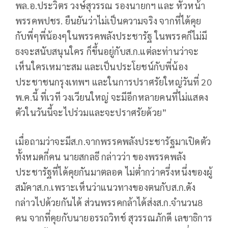
พล.อ.ประวิตร วงษ์สุวรรณ รองนายกฯ และ หัวหน้า
พรรคพปชร. ยืนยันว่าไม่เป็นความจริง จากที่ได้คุย
กับพี่ๆพี่น้องๆในพรรคพลังประชารัฐ ในพรรคก็ไม่มี
ธงจะสนับสนุนใคร ก็ขึ้นอยู่กับส.ก.แต่ละท่านว่าจะ
เห็นใครเหมาะสม และเป็นประโยชน์กับพี่น้อง
ประชาชนกรุงเทพฯ และในการปราศรัยใหญ่วันที่ 20
พ.ค.นี้ ที่เวที วงเวียนใหญ่ จะมีอีกหลายคนที่ไม่แสดง
ตัวในวันนี้จะไปร่วมและจะปราศรัยด้วย”
เมื่อถามว่าจะมีส.ก.จากพรรคพลังประชารัฐมาเปิดตัว
ทั้งหมดกี่คน นายสกลธี กล่าวว่า ของพรรคพลัง
ประชารัฐที่ได้คุยกันมาตลอด ไม่ต่ำกว่าครึ่งหนึ่งของผู้
สมัคาส.ก.เพราะเห็นว่าแนวทางของตนกับส.ก.ดัง
กล่าวไปด้วยกันได้ ส่วนพรรคกล้าได้ส่งส.ก.จำนวน8
คน จากที่คุยกับนายอรรถวิทช์ สุวรรณภักดี เลขาธิการ