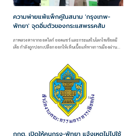
ความพ่ายแพ้แพ็กคู่ในสนาม 'กรุงเทพ-
พัทยา' จุดอิ่มตัวของกระแสพรรคส้ม
ภาพลวงตาจากยอดไลก์ ยอดแชร์ และกระแสในโลกโซเชียลมี
เดีย กำลังถูกปอกเปลือกออกให้เห็นเนื้อแท้ทางการเมืองผ่านผล
การเลือกตั้งผู้ว่าราชการกรุงเทพมหานครและนายกเมืองพัทยา
เมื่อวันที่ 28 มิถุนายนที่ผ่านมา
กกต. เปิดให้คนกรุง-พัทยา แจ้งเหตุไม่ไปใช้