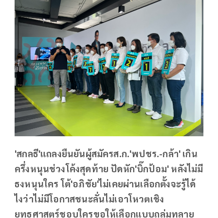
'สกลธี'แถลงยืนยันผู้สมัครส.ก.'พปชร.-กล้า' เกิน
ครึ่งหนุนช่วงโค้งสุดท้าย ปัดหัก'บิ๊กป้อม' หลังไม่มี
ธงหนุนใคร โต้'อภิชัย'ไม่เคยผ่านเลือกตั้งจะรู้ได้
ไงว่าไม่มีโอกาสชนะลั่นไม่เอาโหวตเชิง
ยุทธศาสตร์ชอบใครขอให้เลือกแบบถล่มทลาย