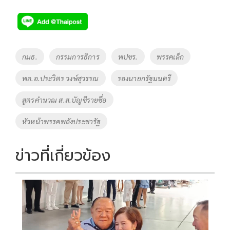
ac
wi
o
n
h
e
tt
p
e
ar
b
er
y
e
o
Li
Tags
กมธ.
กรรมการธิการ
พปชร.
พรรคเล็ก
o
n
พล.อ.ประวิตร วงษ์สุวรรณ
รองนายกรัฐมนตรี
k
k
สูตรคำนวณ ส.ส.บัญชีรายชื่อ
หัวหน้าพรรคพลังประชารัฐ
ข่าวที่เกี่ยวข้อง