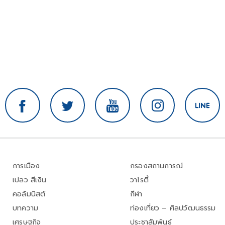
การเมือง
กรองสถานการณ์
เปลว สีเงิน
วาไรตี้
คอลัมนิสต์
กีฬา
บทความ
ท่องเที่ยว – ศิลปวัฒนธรรม
เศรษฐกิจ
ประชาสัมพันธ์