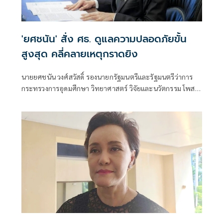
'ยศชนัน' สั่ง ศธ. ดูแลความปลอดภัยขั้น
สูงสุด คลี่คลายเหตุกราดยิง
นายยศชนัน วงศ์สวัสดิ์ รองนายกรัฐมนตรีและรัฐมนตรีว่าการ
กระทรวงการอุดมศึกษา วิทยาศาสตร์ วิจัยและนวัตกรรม โพสต์
ข้อความผ่านเฟซบุ๊กว่า "ขอแสดงความเสียใจอย่างสุดซึ้งต่อ
ครอบครัวผู้สูญเสีย