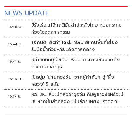
NEWS UPDATE
จี้รัฐเร่งแก้วิกฤติมันสำปะหลังไทย ห่วงกระทบ
16:48 น.
ห่วงโซ่อุตสาหกรรม
'เอกนิติ' สั่งทำ Risk Map สแกนพื้นที่เสี่ยง
16:44 น.
รับมือน้ำท่วม-ภัยแล้งภาคกลาง
ผู้ว่าฯนนทบุรี ขยับ เพิ่มมาตรการเข้มงวดตั้ง
16:41 น.
ด่านตรวจอาวุธ
เปิดปูม 'นายกธงชัย' จากผู้กำกับฯ สู่ 'ผึ้ง
16:36 น.
หลวง' 5 สมัย
ผอ. JIC ลั่นไม่กลัวอาวุธจีน กัมพูชาจะใช้หรือไม่
16:17 น.
ใช้ หากขึ้นลำกล้อง ไม่ปล่อยให้ยิง เราต้อง
จัดการก่อน