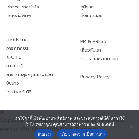
ข่าวพระราชสำนัก
ภูมิภาค
หนังสือพิมพ์
สิ่งแวดล้อม
ต่างประเทศ
PR & PRESS
อาชญากรรม
เกี่ยวกับเรา
X-CITE
ติดต่อและ สนับสนุน
ยานยนต์
สาธารณสุข-คุณภาพชีวิต
Privacy Policy
บันเทิง
ไทยโพสต์ ทีวี
เราใช้คุกกี้เพื่อพัฒนาประสิทธิภาพ และประสบการณ์ที่ดีในการใช้
Copyright© thaipost.net, All rights reserved.,
เว็บไซต์ของคุณ คุณสามารถศึกษารายละเอียดได้ที่นี่
ออกแบบเว็บ จัดทำเว็บไซต์โดย iDesign
ยินยอม
นโยบายความเป็นส่วนตัว