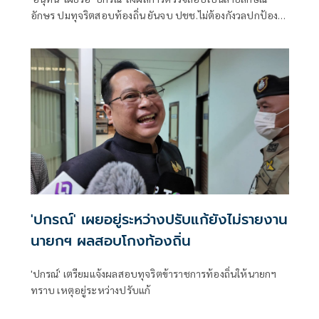
อักษร ปมทุจริตสอบท้องถิ่น ยันจบ ปชช.ไม่ต้องกังวลปกป้อง
ใคร พอใจ ขรก.ยึดแนวทางปิดชื่อถือพฤติกรรม บอกไม่มีใครวิ่ง
เต้นได้ ชี้รีเซ็ต มท.จบใน ก.ย.นี้
'ปกรณ์' เผยอยู่ระหว่างปรับแก้ยังไม่รายงาน
นายกฯ ผลสอบโกงท้องถิ่น
'ปกรณ์' เตรียมแจ้งผลสอบทุจริตข้าราชการท้องถิ่นให้นายกฯ
ทราบ เหตุอยู่ระหว่างปรับแก้