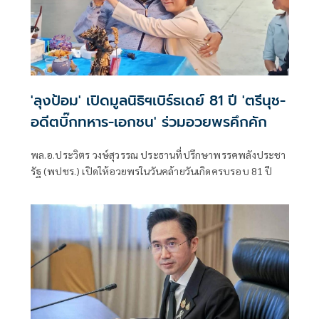
'ลุงป้อม' เปิดมูลนิธิฯเบิร์ธเดย์ 81 ปี 'ตรีนุช-
อดีตบิ๊กทหาร-เอกชน' ร่วมอวยพรคึกคัก
พล.อ.ประวิตร วงษ์สุวรรณ ประธานที่ปรึกษาพรรคพลังประชา
รัฐ (พปชร.) เปิดให้อวยพรในวันคล้ายวันเกิดครบรอบ 81 ปี