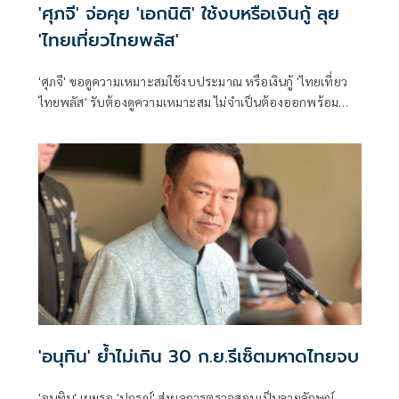
'ศุภจี' จ่อคุย 'เอกนิติ' ใช้งบหรือเงินกู้ ลุย
'ไทยเที่ยวไทยพลัส'
'ศุภจี' ขอดูความเหมาะสมใช้งบประมาณ หรือเงินกู้ 'ไทยเที่ยว
ไทยพลัส' รับต้องดูความเหมาะสม ไม่จำเป็นต้องออกพร้อม
'ไทยช่วยไทยพลัส'
'อนุทิน' ย้ำไม่เกิน 30 ก.ย.รีเซ็ตมหาดไทยจบ
'อนุทิน' เผยรอ 'ปกรณ์' ส่งผลการตรวจสอบเป็นลายลักษณ์