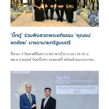
‘บิ๊กตู่’ ร่วมฟังสวดพระอภิธรรม ‘คุณแม่
ชดช้อย’ มารดานายกรัฐมนตรี
ที่ศาลา 9 วัดเทพศิรินทราวาสราชวรวิหาร เวลา 18.00 น.
พล.อ.ประยุทธ์ จันทร์โอชา องคมนตรี พร้อมด้วยนางนราพร
จันทร์โอชา ภรรยา เดินทางมาร่วมฟังสวดพระอภิธรรมศพ นาง
ชดช้อย