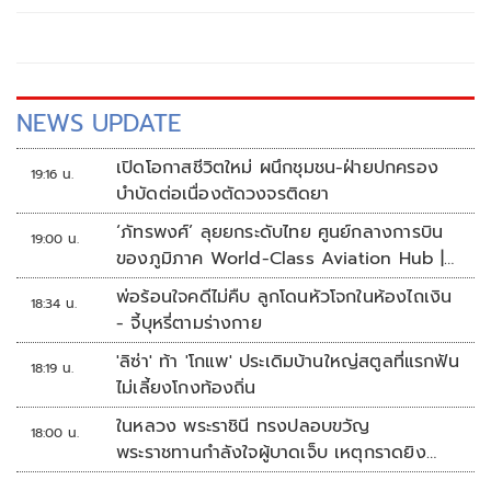
NEWS UPDATE
เปิดโอกาสชีวิตใหม่ ผนึกชุมชน-ฝ่ายปกครอง
19:16 น.
บำบัดต่อเนื่องตัดวงจรติดยา
‘ภัทรพงศ์’ ลุยยกระดับไทย ศูนย์กลางการบิน
19:00 น.
ของภูมิภาค World-Class Aviation Hub |
ห้องข่าวไทยโพสต์สุดสัปดาห์
พ่อร้อนใจคดีไม่คืบ ลูกโดนหัวโจกในห้องไถเงิน
18:34 น.
- จี้บุหรี่ตามร่างกาย
'ลิซ่า' ท้า 'โกแพ' ประเดิมบ้านใหญ่สตูลที่แรกฟัน
18:19 น.
ไม่เลี้ยงโกงท้องถิ่น
ในหลวง พระราชินี ทรงปลอบขวัญ
18:00 น.
พระราชทานกำลังใจผู้บาดเจ็บ เหตุกราดยิง
รร.เทพศิรินทร์นนทบุรี