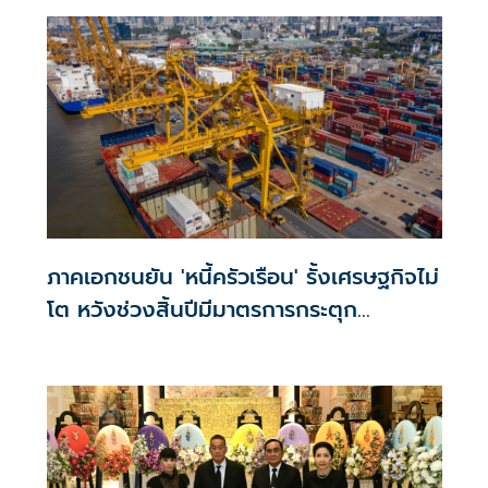
ภาคเอกชนยัน 'หนี้ครัวเรือน' รั้งเศรษฐกิจไม่
โต หวังช่วงสิ้นปีมีมาตรการกระตุก
บรรยากาศคึกคัก