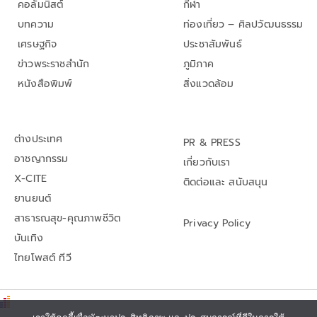
คอลัมนิสต์
กีฬา
บทความ
ท่องเที่ยว – ศิลปวัฒนธรรม
เศรษฐกิจ
ประชาสัมพันธ์
ข่าวพระราชสำนัก
ภูมิภาค
หนังสือพิมพ์
สิ่งแวดล้อม
ต่างประเทศ
PR & PRESS
อาชญากรรม
เกี่ยวกับเรา
X-CITE
ติดต่อและ สนับสนุน
ยานยนต์
สาธารณสุข-คุณภาพชีวิต
Privacy Policy
บันเทิง
ไทยโพสต์ ทีวี