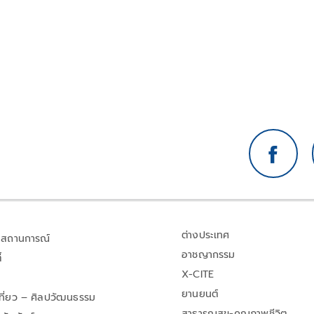
รัฐบาลเปิดเผยข้อมูลให้โปร่งใส เหตุยังไม่ชัดใครกักตุน
น้ำมัน
ต่างประเทศ
สถานการณ์
อาชญากรรม
้
X-CITE
ยานยนต์
เที่ยว – ศิลปวัฒนธรรม
สาธารณสุข-คุณภาพชีวิต