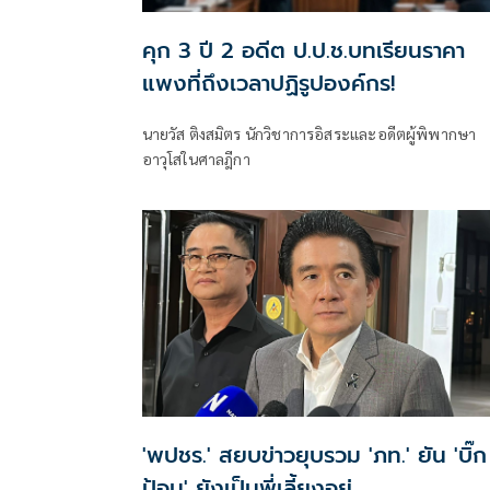
คุก 3 ปี 2 อดีต ป.ป.ช.บทเรียนราคา
แพงที่ถึงเวลาปฏิรูปองค์กร!
นายวัส ติงสมิตร นักวิชาการอิสระและอดีตผู้พิพากษา
อาวุโสในศาลฎีกา
'พปชร.' สยบข่าวยุบรวม 'ภท.' ยัน 'บิ๊ก
ป้อม' ยังเป็นพี่เลี้ยงอยู่