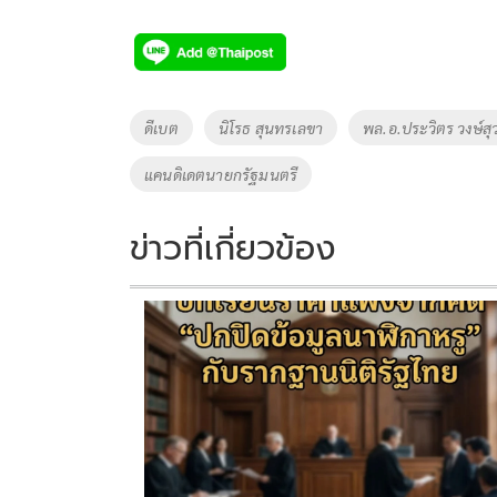
ac
wi
o
n
h
e
tt
p
e
ar
b
er
y
e
o
Li
Tags
ดีเบต
นิโรธ สุนทรเลขา
พล.อ.ประวิตร วงษ์ส
o
n
แคนดิเดตนายกรัฐมนตรี
k
k
ข่าวที่เกี่ยวข้อง