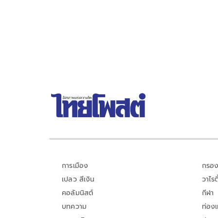
ส้มโหวต 'อนุทิน' พร้อมรับผิดชอบหากเกิดขึ้นจริง
การเมือง
กรอง
เปลว สีเงิน
วาไรตี
คอลัมนิสต์
กีฬา
บทความ
ท่อง