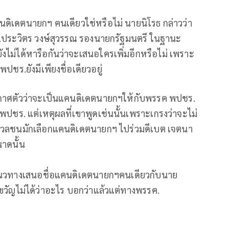
แคนดิเดตนายกฯ คนเดียวใช่หรือไม่ นายนิโรธ กล่าวว่า
อ.ประวิตร วงษ์สุวรรณ รองนายกรัฐมนตรี ในฐานะ
ังไม่ได้หารือกันว่าจะเสนอใครเพิ่มอีกหรือไม่ เพราะ
ชร.ยังมีเพียงชื่อเดียวอยู่
ประกาศตัวว่าจะเป็นแคนดิเดตนายกฯให้กับพรรค พปชร.
ค พปชร. แต่เหตุผลที่เขาพูดเช่นนั้นเพราะเกรงว่าจะไม่
มวลชนมักเลือกแคนดิเดตนายกฯ ไปร่วมดีเบต เจตนา
นาดนั้น
งแนวทางเสนอชื่อแคนดิเดตนายกฯคนเดียวกับนาย
่งขวัญไม่ได้ว่าอะไร บอกว่าแล้วแต่ทางพรรค.