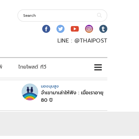
LINE : @THAIPOST
พ์
ไทยโพสต์ ทีวี
มองมุมสูง
จำเขามาเล่าให้ฟัง : เมื่อเราอายุ
80 ปี