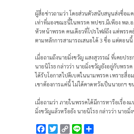
ผู้สื่อข่าวถามว่า โดยส่วนตัวสนับสนุนส่งชื่อ
เท่าที่มองขณะนี้ในพรรค พปชร.มีเพียง พล.
หัวหน้าพรรค คนเดียวที่โปรไฟล์ถึง แต่พรรคย
ตามหลักการสามารถเสนอได้ 3 ชื่อ แต่ตอนนี้ พป
เมื่อถามถึงนายมิ่งขวัญ แสงสุวรรณ์ ที่เคย
นายนิโรธ กล่าวว่า นายมิ่งขวัญยังอยู่กับพรร
ได้รับโอกาสไปดีเบตในนามพรรค เพราะสื่อ
เขาต้องการแค่นี้ ไม่ได้คาดหวังเป็นนายกฯ ข
เมื่อถามว่า ภายในพรรคได้มีการหารือเรื่อ
มิ่งขวัญแล้วหรือยัง นายนิโรธ กล่าวว่า นายมิ
F
T
C
Li
S