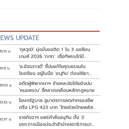
EWS UPDATE
'กุลวุฒิ' มุ่งมั่นขอติด 1 ใน 3 เอเชียน
15:13 น.
เกมส์ 2026 'กกท.' เชื่อทัพขนไก่มี
เหรียญแน่
'อ.อัจฉราวดี' ชี้ปมแก้ไขคุณธรรมใน
15:11 น.
โรงเรียน อยู่ในมือ 'อนุทิน' ต้องใช้ยา
แรงกับ ก.ศึกษา เรื่องปืนแค่ปลายเหตุ
อดีตผู้พิพากษาฯ ชำแหละข้อโต้แย้งปม
15:03 น.
‘หมอสรณ’ ชี้คลาดเคลื่อนหลักกฎหมาย
โฆษกรัฐบาล ชูมาตรการลดค่าครองชีพ
13:32 น.
ตรึง LPG 423 บาท ‘ไทยช่วยไทยพลัส’
ดันเงินหมุนแสนล้าน
ราชกิจจาฯ แพร่คำสั่งอนุทิน ตั้ง 3
12:37 น.
ขรก.การเมืองประจำสำนักเลขาธิการนา