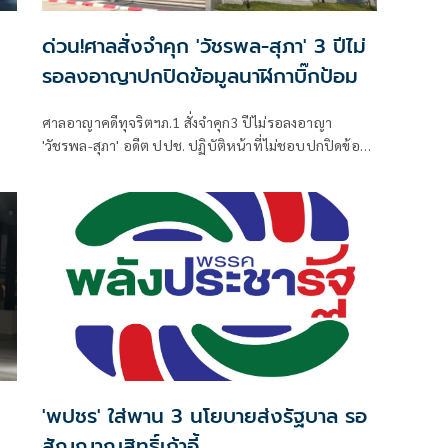
ด่วน!ศาลสั่งจำคุก 'วัชรพล-สุภา' 3 ปีไม่
รอลงอาญาปกปิดข้อมูลนาฬิกาบิ๊กป้อม
ศาลอาญาคดีทุจริตฯภ.1 สั่งจำคุก3 ปีไม่รอลงอาญา
'วัชรพล-สุภา' อดีต ปปช. ปฏิบัติหน้าที่ไม่ชอบปกปิดข้อมูล
นาฬิกา 'บิ๊กป้อม'
'พปชร' ใส่พาน 3 นโยบายส่งรัฐบาล รอ
สัญญาณสิทธิ์เก้าอี้