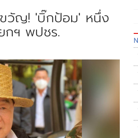
งขวัญ! 'บิ๊กป้อม' หนึ่ง
ายกฯ พปชร.
N