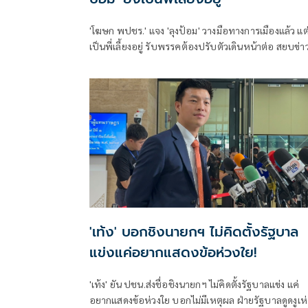
'โฆษก พปชร.' แจง 'ลุงป้อม' วางมือทางการเมืองแล้ว แต่
เป็นพี่เลี้ยงอยู่ รับพรรคต้องปรับตัวเดินหน้าต่อ สยบข่า
ลือไม่ยุบรวม 'ภท.'
'เท้ง' บอกชิงนายกฯ ไม่คิดตั้งรัฐบาล
แข่งแค่อยากแสดงข้อห่วงใย!
'เท้ง' ยัน ปชน.ส่งชื่อชิงนายกฯ ไม่คิดตั้งรัฐบาลแข่ง แค่
อยากแสดงข้อห่วงใย บอกไม่มีเหตุผล ฝ่ายรัฐบาลดูดงูเห่