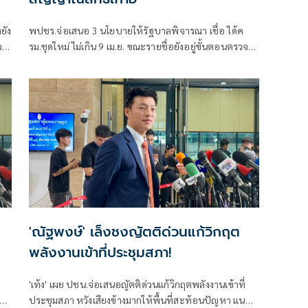
ยัง
พปชร.จ่อเสนอ 3 นโยบายให้รัฐบาลพิจารณา เชื่อ ได้ค
ว
รม.ชุดใหม่ ไม่เกิน 9 เม.ย. ขณะรายชื่อยังอยู่ขั้นตอนตรวจ
สอบคุณสมบัติ ส่วนพรรคจะได้นั่งเก้าอี้ไหน ขอรอรัฐบาล
แจ้งอีกครั้ง
'ณัฐพงษ์' เล็งชงญัตติด่วนแก้วิกฤต
พลังงานเข้าที่ประชุมสภา!
'เท้ง' เผย ปชน.จ่อเสนอญัตติด่วนแก้วิกฤตพลังงานเข้าที่
า
ประชุมสภา หวังเสียงข้างมากให้พื้นที่สะท้อนปัญหา แนะ