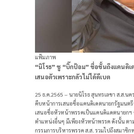
แฟ้มภาพ
“นิโรธ” ชู “บิ๊กป้อม” ชื่อชั้นถึงแคน
เสนอตัวเพราะกลัวไม่ได้ดีเบต
25 ธ.ค.2565 – นายนิโรธ สุนทรเลขา ส.ส.นค
คืบหน้าการเสนอชื่อแคนดิเดตนายกรัฐมนตร
เสนอชื่อหัวหน้าพรรคเป็นแคนดิแดตนายกฯ ซึ
ตำแหน่งอื่นๆ มีเพียงหัวหน้าพรรค ดังนั้น ตา
กรรมการบริหารพรรค ส.ส. รวมไปถึงสมาชิก