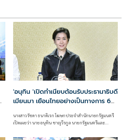
'อนุทิน 'เปิดทำเนียบต้อนรับประธานาธิบดี
ด
เมียนมา เยือนไทยอย่างเป็นทางการ 6–
7 ส.ค.
นางสาวรัชดา ธนาดิเรก โฆษกประจำสำนักนายกรัฐมนตรี
เปิดเผยว่า นายอนุทิน ชาญวีรกูล นายกรัฐมนตรีและ
รัฐมนตรีว่าการกระทรวงมห