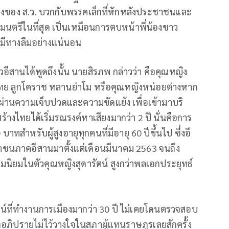
ียงของ ส.ว. บวกกับพรรคเล็กที่หักหลังประชาชนและ
ฐมนตรีในที่สุด เป็นเหมือนการตบหน้าพี่น้องชาว
ม่มีทางลืมอย่างแน่นอน
วอีสานได้พูดถึงนั้น นายสิรภพ กล่าวว่า คือคุณหญิง
างไทย ลูกโคราช หลานย่าโม หรือคุณหญิงหน่อยต่างหาก
วผ่านความเจ็บปวดและความขัดแย้ง เพื่อเข้ามาบริ
ทยได้เริ่มรณรงค์หาเสียงมากว่า 2 ปี นั่นคือการ
ำหรับผู้สูงอายุทุกคนที่มีอายุ 60 ปีขึ้นไป ซึ่งอี
นภาคอีสานมาตั้งแต่เดือนมีนาคม 2563 จนถึง
นิยมในตัวคุณหญิงสุดารัตน์ สูงกว่าพลเอกประยุทธ์
ตน์ที่ทำงานการเมืองมากว่า 30 ปี ไม่เคยโดนตรวจสอบ
อภิปรายไม่ไว้วางใจในสภาผู้แทนราษฎรเลยสักครั้ง