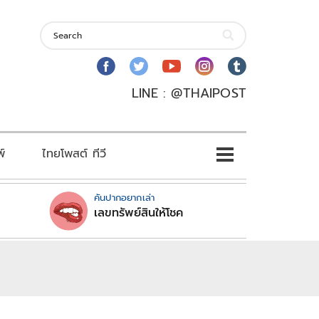
LINE : @THAIPOST
พ์
ไทยโพสต์ ทีวี
คันปากอยากเล่า
เลขทรัพย์สินให้โชค