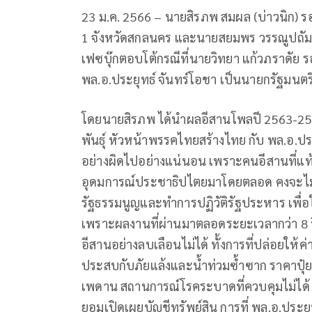
23 ม.ค. 2566 – นายสิรภพ สมผล (บ่าวนิก) ร
1 จังหวัดสกลนคร และนายสยมพร วรรณูปถัมภ์ (
เฟซบุ๊กตอบโต้กรณีที่นายวิทยา แก้วภราดัย 
พล.อ.ประยุทธ์ จันทร์โอชา เป็นนายกรัฐมนตรีล
โดยนายสิรภพ ได้นำผลอีสานโพลปี 2563-2565
พันธุ์ หัวหน้าพรรคไทยสร้างไทย กับ พล.อ.ป
อย่างผิดไปอย่างแน่นอน เพราะคนอีสานที่แท้
อุดมการณ์ประชาธิปไตยมาโดยตลอด คงจะไม่ล
รัฐธรรมนูญและทำการปฏิวัติรัฐประหาร เพื่อ
เพราะผลงานที่ผ่านมาตลอดระยะเวลากว่า 8 
อีสานอย่างลบเลือนไม่ได้ ทั้งการที่ปล่อยให้
ประสบกับภัยแล้งและน้ำท่วมซ้ำซาก ราคาปุ๋ยที่
เพดาน สถานการณ์โรคระบาดที่ควบคุมไม่ได้ อีก
ยอมเปิดเผยบัญชีทรัพย์สิน การที่ พล.อ.ประยุ