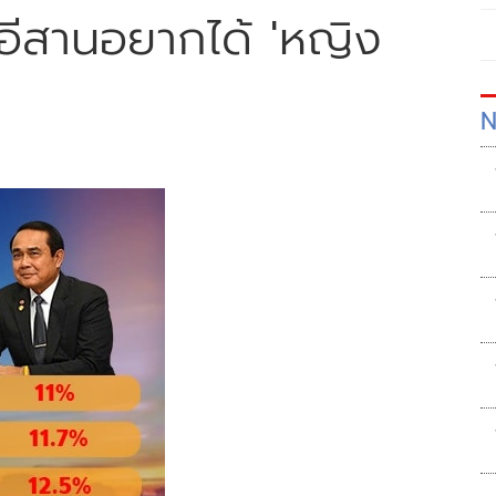
ีสานอยากได้ 'หญิง
N