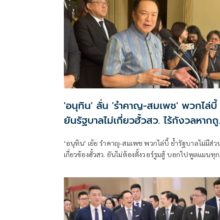
'อนุทิน' ลั่น 'รำคาญ-สมเพช' พวกไล่บี้
ยันรัฐบาลไม่เกี่ยวฮั้วสว. ไร้กังวลหากถ
ร้องยุบพรรค
‘อนุทิน’ เย้ย รำคาญ-สมเพช พวกไล่บี้ ย้ำรัฐบาลไม่มีส่ว
เกี่ยวข้องฮั้วสว. ยันไม่ต้องตั้งวอร์รูมสู้ บอกไปพูลแมนทุก
เจอสว.เพียบ แต่ไม่มีอะไรในกอไผ่