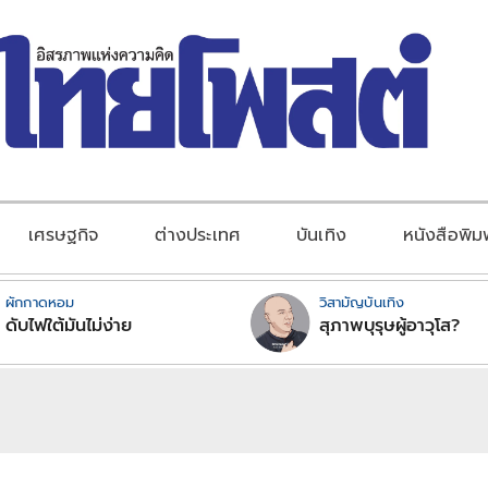
เศรษฐกิจ
ต่างประเทศ
บันเทิง
หนังสือพิม
ผักกาดหอม
วิสามัญบันเทิง
ดับไฟใต้มันไม่ง่าย
สุภาพบุรุษผู้อาวุโส?