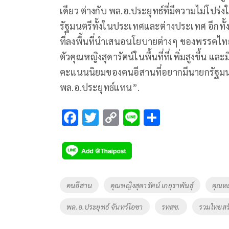
เดียว ต่างกับ พล.อ.ประยุทธ์ที่มีความไม่โป
รัฐมนตรีทั้งในประเทศและต่างประเทศ อีกทั้งจ
ที่ลงพื้นที่นำเสนอนโยบายต่างๆ ของพรรคไทย
ตัวคุณหญิงสุดารัตน์ในพื้นที่ที่เพิ่มสูงขึ้น 
คะแนนนิยมของคนอีสานที่อยากมีนายกรัฐมนตร
พล.อ.ประยุทธ์แทน”.
F
T
C
Li
S
ac
wi
o
n
h
e
tt
p
e
ar
b
er
y
e
o
Li
Tags
คนอีสาน
คุณหญิงสุดารัตน์ เกยุราพันธุ์
คุณห
o
n
พล.อ.ประยุทธ์ จันทร์โอชา
รทสช.
รวมไทยสร
k
k