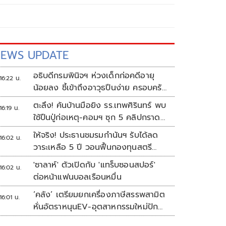
EWS UPDATE
อธิบดีกรมพินิจฯ ห่วงเด็กก่อคดีอายุ
16:22 น.
น้อยลง ชี้เข้าถึงอาวุธปืนง่าย ครอบครัว
แตกแยกเป็นชนวนสำคัญ
ตะลึง! ค้นบ้านมือยิง รร.เทพศิรินทร์ พบ
16:19 น.
ใช้ปืนปู่ก่อเหตุ-คอมฯ ซุก 5 คลิปกราด
ยิง
ให้จริง! ประธานชมรมกำนันฯ รับได้ลด
16:02 น.
วาระเหลือ 5 ปี วอนฟื้นกองทุนสตรี
อำเภอละล้าน
'ซาลาห์' ตัวเปิดกับ 'แทร็บซอนสปอร์'
16:02 น.
ต่อหน้าแฟนบอลเรือนหมื่น
‘คลัง’ เตรียมยกเครื่องภาษีสรรพสามิต
16:01 น.
หั่นอัตราหนุนEV-อุตสาหกรรมใหม่ปัก
หมุดไทย