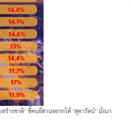
างชาติ’ ชี้คนอีสานอยากได้ ‘สุดารัตน์’ นั่งนา