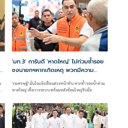
'มท.3' การันตี 'หาดใหญ่' ไม่ท่วมซ้ำรอย
ูก
ชงนายกฯหากเกิดเหตุ พวกมีความ
สามารถให้บัญชาการที่กทม.
น
‘เจเศรษฐ์’ มั่นใจแจ้งเตือนล่วงหน้าทัน หากซ้ำรอยน้ำท่วม
วัน
หาดใหญ่ เชื่อวางระบบพร้อมหลังซ้อมใหญ่รับมือ