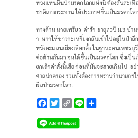
หวงแหนผืนป่ามรดกโลกแห่งนี้ ต้องสั่นสะเท
ชาติแก่งกระจาน ได้ประกาศขึ้นเป็นมรดกโลก
ทางด้าน นายเพรียว คำรัก อายุ70ปี ม.3 บ้า
า หากให้ชาวกะเหรี่ยงกลับเข้าไปอยู่ในป่าลึก
หวังคะแนนเสียงเลือกตั้ง ในฐานะคนเพชรบุร
ต่อต้านกันมา จนได้ขึ้นเป็นมรดกโลก ซึ่งเป็น
ยกเลิกคำสั่งนี้เสีย ก่อนที่มันจะสายเกินไป อ
ศาลปกครอง รวมทั้งต้องการทราบว่านายกฯใช้
ผืนป่ามรดกโลก.
F
T
C
Li
S
ac
wi
o
n
h
e
tt
p
e
ar
b
er
y
e