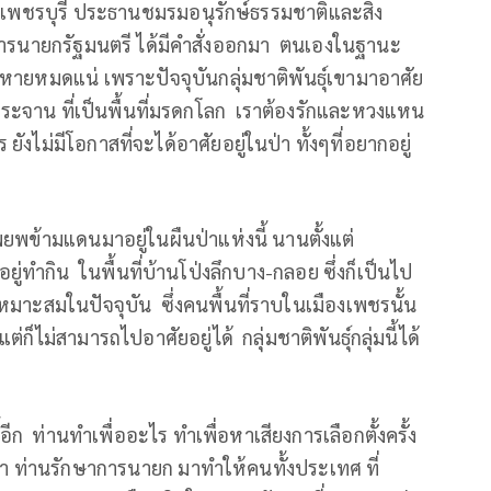
หวัดเพชรบุรี ประธานชมรมอนุรักษ์ธรรมชาติและสิ่ง
าการนายกรัฐมนตรี ได้มีคำสั่งออกมา ตนเองในฐานะ
ียหายหมดแน่ เพราะปัจจุบันกลุ่มชาติพันธุ์เขามาอาศัย
งกระจาน ที่เป็นพื้นที่มรดกโลก เราต้องรักและหวงแหน
งไม่มีโอกาสที่จะได้อาศัยอยู่ในป่า ทั้งๆที่อยากอยู่
้อพยพข้ามแดนมาอยู่ในผืนป่าแห่งนี้ นานตั้งแต่
อยู่ทำกิน ในพื้นที่บ้านโป่งลึกบาง-กลอย ซึ่งก็เป็นไป
เหมาะสมในปัจจุบัน ซึ่งคนพื้นที่ราบในเมืองเพชรนั้น
ก็ไม่สามารถไปอาศัยอยู่ได้ กลุ่มชาติพันธุ์กลุ่มนี้ได้
ีก ท่านทำเพื่ออะไร ทำเพื่อหาเสียงการเลือกตั้งครั้ง
ว่า ท่านรักษาการนายก มาทำให้คนทั้งประเทศ ที่