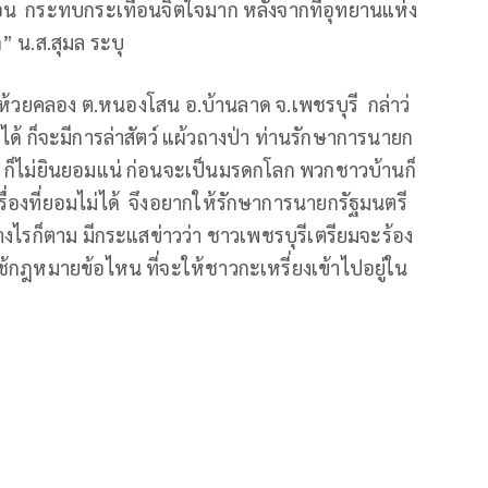
ือน กระทบกระเทือนจิตใจมาก หลังจากที่อุทยานแห่ง
” น.ส.สุมล ระบุ
นห้วยคลอง ต.หนองโสน อ.บ้านลาด จ.เพชรบุรี กล่าว่
ได้ ก็จะมีการล่าสัตว์ แผ้วถางป่า ท่านรักษาการนายก
ี ก็ไม่ยินยอมแน่ ก่อนจะเป็นมรดกโลก พวกชาวบ้านก็
เรื่องที่ยอมไม่ได้ จึงอยากให้รักษาการนายกรัฐมนตรี
ย่างไรก็ตาม มีกระแสข่าวว่า ชาวเพชรบุรีเตรียมจะร้อง
กฎหมายข้อไหน ที่จะให้ชาวกะเหรี่ยงเข้าไปอยู่ใน