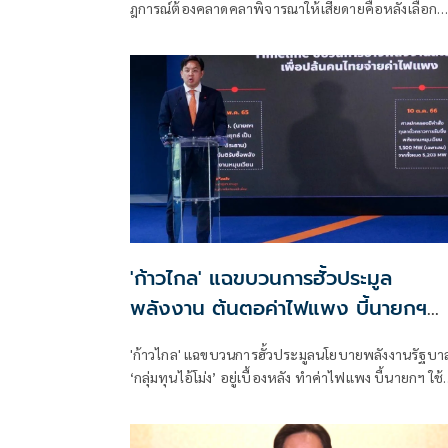
ฎการณ์ต้องคลาดคลาพิจารณาให้เสียดายคือหลังเลือก
ตั้ง14พฤษภาคม2566ลาออกจากทุกตำแ
'ก้าวไกล' แฉขบวนการฮั้วประมูล
พลังงาน ต้นตอค่าไฟแพง บี้นายกฯ
เบรกสัญญา
'ก้าวไกล' แฉขบวนการฮั้วประมูลนโยบายพลังงานรัฐบา
‘กลุ่มทุนไอ้โม่ง’ อยู่เบื้องหลัง ทำค่าไฟแพง บี้นายกฯ ใช้
อำนาจตรวจสอบทบทวน ยับยั้งเซ็นสัญญา