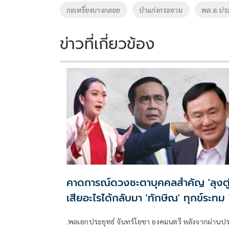
o
Li
Tags
กะเหรี่ยงบางกลอย
ป่าแก่งกระจาน
พล.อ.ประ
o
n
k
k
ข่าวที่เกี่ยวข้อง
คาดการณ์ดวงชะตาบุคคลสำคัญ 'ลุงตู่
เสียอะไรได้กลับมา 'ทักษิณ' ทุกข์ระทม 'อ
งอิ๊ง' ถูกบีบเดินทางแคบ
.พลเอกประยุทธ์ จันทร์โอชา องคมนตรี หลังจากผ่านป