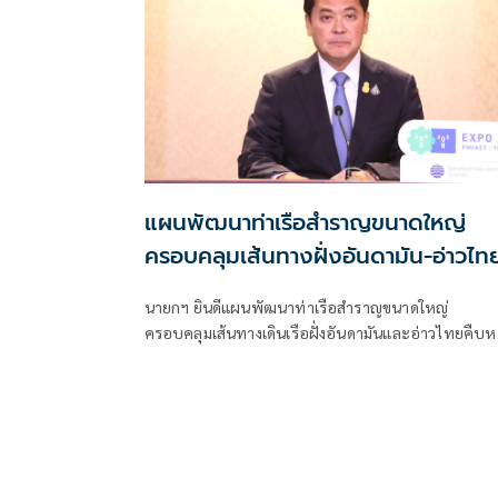
แผนพัฒนาท่าเรือสำราญขนาดใหญ่
ครอบคลุมเส้นทางฝั่งอันดามัน-อ่าวไท
คืบหน้า
นายกฯ ยินดีแผนพัฒนาท่าเรือสำราญขนาดใหญ่
ครอบคลุมเส้นทางเดินเรือฝั่งอันดามันและอ่าวไทยคืบห
คาดเปิดใช้งานได้ภายในปี 2571 สนับสนุนการท่องเที่ยว
เรือสำราญ กระตุ้นเศรษฐกิจ และเพิ่มขีดความสามารถ
ทางการแข่งขันของประเทศ