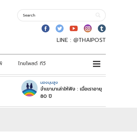
LINE : @THAIPOST
พ์
ไทยโพสต์ ทีวี
มองมุมสูง
จำเขามาเล่าให้ฟัง : เมื่อเราอายุ
80 ปี