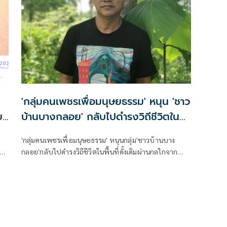
ปฏิบัติหน้าที่มิชอบฯ กรณีการหายตัวไปของนายบิลลี่
'กลุ่มคนเพชรเพื่อมนุษยธรรม' หนุน 'ชาว
ย
บ้านบางกลอย' กลับไปดำรงวิถีชีวิตใน
พื้นที่ดั้งเดิม
'กลุ่มคนเพชรเพื่อมนุษยธรรม' หนุนกลุ่ม'ชาวบ้านบาง
น้า
กลอย'กลับไปดำรงวิถีชีวิตในพื้นที่ดั้งเดิมผ่านกลไกจาก
ตัวแทน 3 ฝ้าย ข้องใจเสียชีวิตของ 'กิ๊ป ต้นน้ำเพชร '
ในรพ.เป็นไปตามมาตรฐานด้านสาธารณสุขหรือไม่