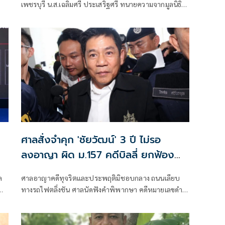
เพชรบุรี น.ส.เฉลิมศรี ประเสริฐศรี ทนายความจากมูลนิธิ
ศูนย์ข้อมูลชุมชนพร้อมด้วยเยาวชนบบางกลอย 2 คน เข้า
พบอัยการตามนัด
ศาลสั่งจำคุก 'ชัยวัฒน์' 3 ปี ไม่รอ
ลงอาญา ผิด ม.157 คดีบิลลี่ ยกฟ้อง
ร่วมกันฆ่า
ล
ศาลอาญาคดีทุจริตและประพฤติมิชอบกลาง ถนนเลียบ
ทางรถไฟตลิ่งชัน ศาลนัดฟังคำพิพากษา คดีหมายเลขดำ
อท.166/2565 ที่อัยการโจทก์ ยื่นฟ้อง นายชัยวัฒน์ ลิ้ม
ลิขิตอักษร ผู้อำนวยการสำนักอุทยานแห่งชาติ กรมอุทยาน
แห่งชาติ สัตว์ป่าและพันธุ์พืช)และพวกรวม 4 คน ฐาน