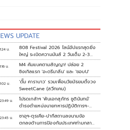
EWS UPDATE
808 Festival 2026 ไลน์อัปแรกสุดยิ่ง
1:24 น.
ใหญ่ ระเบิดความมันส์ 2 วันเต็ม 2-3
ต.ค.นี้
M4 คัมแบคตามสัญญา! ปล่อย 2
1:16 น.
ซิงเกิลแรก 'อะดรีนาลีน' และ 'ชอบU'
'ดั๊ม คาราบาว' รวมเพื่อนวัยมัธยมตั้งวง
1:02 น.
SweetCane (สวีทเคน)
โปรดเกล้าฯ 'พันเอกสุภัทร ชูตินันทน์'
23:49 น.
ดำรงตำแหน่งนายทหารปฏิบัติการฯ-
พระราชทานยศ 'พลตรี'
ซาอุฯ-ตุรเคีย-ปากีสถานลงนามข้อ
23:45 น.
ตกลงด้านการป้องกันประเทศท่ามกลาง