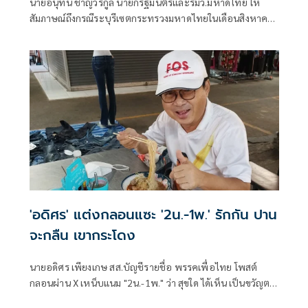
นายอนุทิน ชาญวีรกูล นายกรัฐมนตรีและรมว.มหาดไทย ให้
สัมภาษณ์ถึงกรณีระบุรีเซตกระทรวงมหาดไทยในเดือนสิงหาคม
จะเริ่มต้น ด้วยการโยกย้ายใช่หรือไม่ ว่า
'อดิศร' แต่งกลอนแซะ '2น.-1พ.' รักกัน ปาน
จะกลืน เขากระโดง
นายอดิศร เพียงเกษ สส.บัญชีรายชื่อ พรรคเพื่อไทย โพสต์
กลอนผ่าน X เหน็บแนม "2น.-1พ." ว่า สุขใด ได้เห็น เป็นขวัญตา
ยากจะพรร