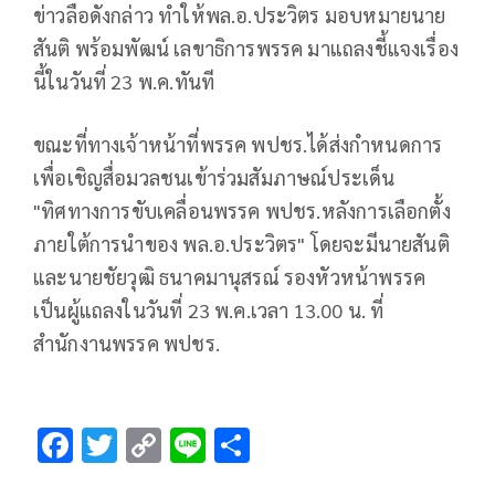
ข่าวลือดังกล่าว ทำให้พล.อ.ประวิตร มอบหมายนาย
สันติ พร้อมพัฒน์ เลขาธิการพรรค มาแถลงชี้แจงเรื่อง
นี้ในวันที่ 23 พ.ค.ทันที
ขณะที่ทางเจ้าหน้าที่พรรค พปชร.ได้ส่งกำหนดการ
เพื่อเชิญสื่อมวลชนเข้าร่วมสัมภาษณ์ประเด็น
"ทิศทางการขับเคลื่อนพรรค พปชร.หลังการเลือกตั้ง
ภายใต้การนำของ พล.อ.ประวิตร" โดยจะมีนายสันติ
และนายชัยวุฒิ ธนาคมานุสรณ์ รองหัวหน้าพรรค
เป็นผู้แถลงในวันที่ 23 พ.ค.เวลา 13.00 น. ที่
สำนักงานพรรค พปชร.
F
T
C
Li
S
ac
wi
o
n
h