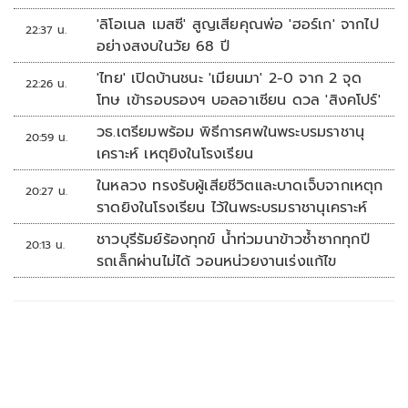
'ลิโอเนล เมสซี' สูญเสียคุณพ่อ 'ฮอร์เก' จากไป
22:37 น.
อย่างสงบในวัย 68 ปี
'ไทย' เปิดบ้านชนะ 'เมียนมา' 2-0 จาก 2 จุด
22:26 น.
โทษ เข้ารอบรองฯ บอลอาเซียน ดวล 'สิงคโปร์'
วธ.เตรียมพร้อม พิธีการศพในพระบรมราชานุ
20:59 น.
เคราะห์ เหตุยิงในโรงเรียน
ในหลวง ทรงรับผู้เสียชีวิตและบาดเจ็บจากเหตุก
20:27 น.
ราดยิงในโรงเรียน ไว้ในพระบรมราชานุเคราะห์
ชาวบุรีรัมย์ร้องทุกข์ น้ำท่วมนาข้าวซ้ำซากทุกปี
20:13 น.
รถเล็กผ่านไม่ได้ วอนหน่วยงานเร่งแก้ไข