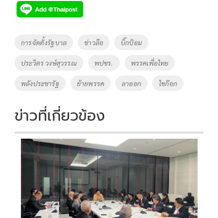
e
tt
p
e
ar
b
er
y
e
o
Li
Tags
การจัดตั้งรัฐบาล
ข่าวลือ
บิ๊กป้อม
o
n
ประวิตร วงษ์สุวรรณ
พปชร.
พรรคเพื่อไทย
k
k
พลังประชารัฐ
ย้ายพรรค
ลาออก
ไขก๊อก
ข่าวที่เกี่ยวข้อง