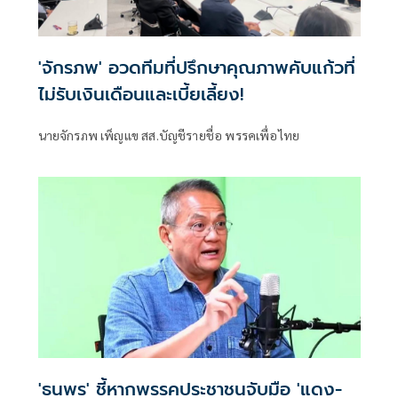
'จักรภพ' อวดทีมที่ปรึกษาคุณภาพคับแก้วที่
ไม่รับเงินเดือนและเบี้ยเลี้ยง!
นายจักรภพ เพ็ญแข สส.บัญชีรายชื่อ พรรคเพื่อไทย
'ธนพร' ชี้หากพรรคประชาชนจับมือ 'แดง-