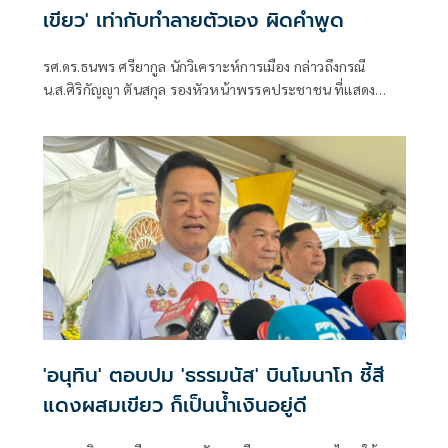
เขียว' เท่ากับทำลายตัวเอง ผิดคำพูด
รศ.ดร.ธนพร ศรียากูล นักวิเคราะห์การเมือง กล่าวถึงกรณี
น.ส.ศิริกัญญา ตันสกุล รองหัวหน้าพรรคประชาชน ที่แสดง
ความเห็นว่าหากเกิดการจัดตั้งรัฐบาลระหว่างพรรคเพื่อไทยกับ
พรรคภูมิใจไทย ก็จำเป็นต้องพูดคุยกับพรรคประชาชนด้วยว่า
'อนุทิน' ตอบปม 'ธรรมนัส' บินโมนาโก ชี้สี
แดงผสมเขียว ก็เป็นน้ำเงินอยู่ดี