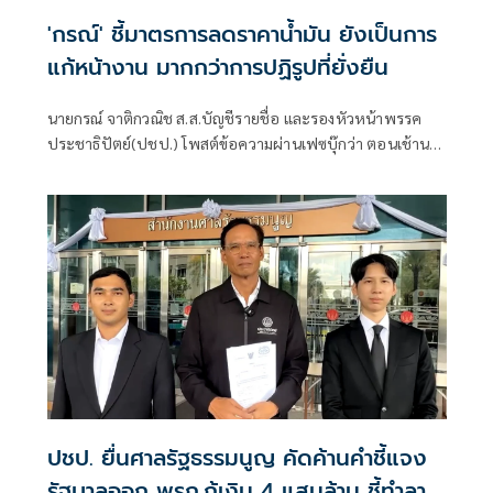
'กรณ์' ชี้มาตรการลดราคาน้ำมัน ยังเป็นการ
แก้หน้างาน มากกว่าการปฏิรูปที่ยั่งยืน
นายกรณ์ จาติกวณิช ส.ส.บัญชีรายชื่อ และรองหัวหน้าพรรค
ประชาธิปัตย์(ปชป.) โพสต์ข้อความผ่านเฟซบุ๊กว่า ตอนเช้านา
ยกฯ สั่งการ รัฐมนตรีพลังงานให้ลดราคาน้ำมัน ตกเย็นมีประกาศ
ลดราคาน้ำมันพรุ่งนี้เช้าทันที
ปชป. ยื่นศาลรัฐธรรมนูญ คัดค้านคำชี้แจง
รัฐบาลออก พรก.กู้เงิน 4 แสนล้าน ชี้ทำลาย