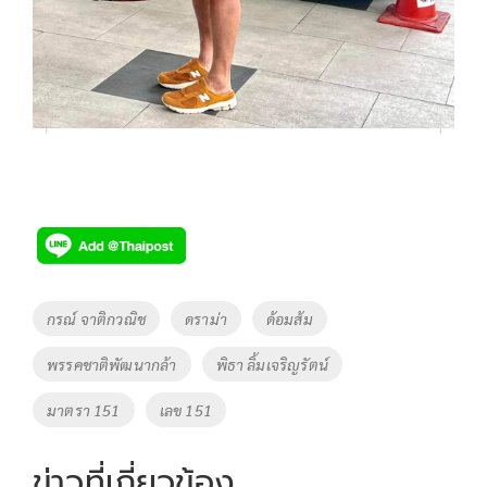
Tags
กรณ์ จาติกวณิช
ดราม่า
ด้อมส้ม
พรรคชาติพัฒนากล้า
พิธา ลิ้มเจริญรัตน์
มาตรา 151
เลข 151
ข่าวที่เกี่ยวข้อง