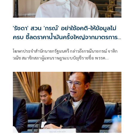
'รัชดา' สวน 'กรณ์' อย่าใช้อคติ-ให้ข้อมูลไม่
ครบ ชี้ลดราคาน้ำมันครั้งใหญ่จากมาตรการ
รัฐบาล
โฆษกประจำสำนักนายกรัฐมนตรี กล่าวถึงกรณีนายกรณ์ จาติก
วณิช สมาชิกสภาผู้แทนราษฎรแบบบัญชีรายชื่อ พรรค
ประชาธิปัตย์ วิจารณ์ว่า รัฐบาลไม่มีนโยบายแก้ปัญหาราคา
น้ำมันที่ชัดเจน และเกรงใจกลุ่มทุนมากกว่าความเดือดร้อนของ
ประชาชนว่า หากคำวิจารณ์ดังกล่าวไม่ได้เกิดจากอคติ ก็สะท้อน
ว่ายังได้รับข้อมูลไม่ครบถ้วน เพราะข้อเท็จจริงคือรัฐบาลได้ใช้
ทุกช่องทางและทุกเครื่องมือทางกฎหมายที่มีอยู่ เพื่อบรรเทา
ภาระค่าครองชีพของประชาชนอย่างเป็นรูปธรรม