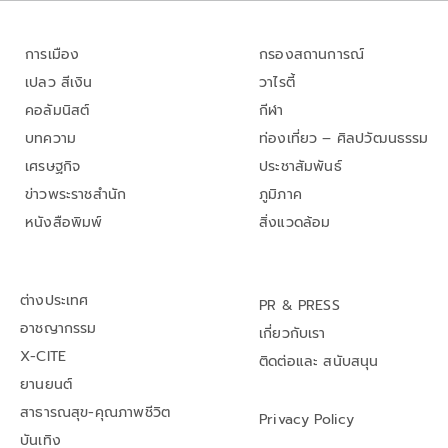
การเมือง
กรองสถานการณ์
เปลว สีเงิน
วาไรตี้
คอลัมนิสต์
กีฬา
บทความ
ท่องเที่ยว – ศิลปวัฒนธรรม
เศรษฐกิจ
ประชาสัมพันธ์
ข่าวพระราชสำนัก
ภูมิภาค
หนังสือพิมพ์
สิ่งแวดล้อม
ต่างประเทศ
PR & PRESS
อาชญากรรม
เกี่ยวกับเรา
X-CITE
ติดต่อและ สนับสนุน
ยานยนต์
สาธารณสุข-คุณภาพชีวิต
Privacy Policy
บันเทิง