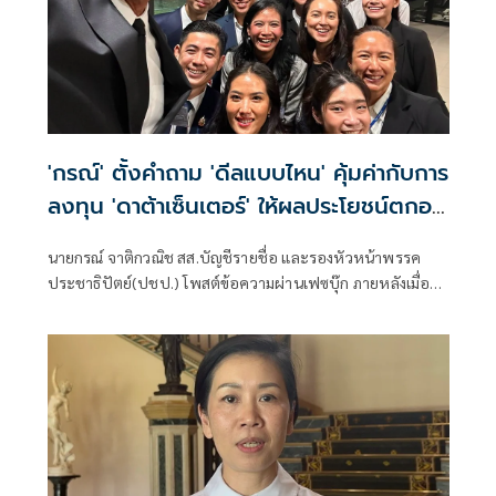
'กรณ์' ตั้งคำถาม 'ดีลแบบไหน' คุ้มค่ากับการ
ลงทุน 'ดาต้าเซ็นเตอร์' ให้ผลประโยชน์ตกอยู่
กับประชาชน
นายกรณ์ จาติกวณิช สส.บัญชีรายชื่อ และรองหัวหน้าพรรค
ประชาธิปัตย์(ปชป.) โพสต์ข้อความผ่านเฟซบุ๊ก ภายหลังเมื่อวัน
ที่ 8 ก.ค.ที่ผ่านมา ได้นำทีมพรรคประชาธิปัตย์ยื่นญัตติด่วน
เสนอให้ตั้งกรรมาธิการวิสามัญศึกษาผลกระทบจากการลงทุน
Data Center ขนาดใหญ่ เพื่อให้ประเทศไทยได้ประโยชน์สูงสุด
จากการลงทุน พร้อมคุ้มครองทรัพยากรและผลประโยชน์ของ
ประชาชนคนไทย มีเนื้อหาดังนี้