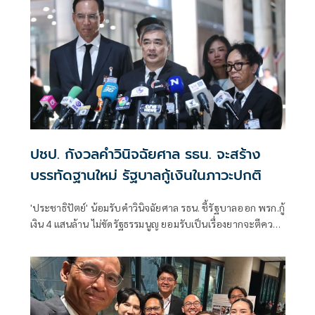
ปชป. กังวลคำวินิจฉัยศาล รธน. จะสร้าง
บรรทัดฐานใหม่ รัฐบาลกู้เงินในภาวะปกติ
'ประชาธิปัตย์' น้อมรับคำวินิจฉัยศาล รธน. ชี้รัฐบาลออก พรก.กู้
เงิน 4 แสนล้าน ไม่ขัดรัฐธรรมนูญ ยอมรับเป็นเรื่องยากจะตีความ
ในเรื่องความมั่นคงทางเศรษฐกิจ ยังติดใจจะติดตามการใช้เงิน
ส่วน ที่ 2 เหตุยังไม่มีรายละเอียดชัดในการทำงบ ปี 70