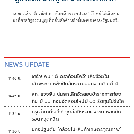
วินัยทางการคลัง
นายกรณ์ จาติกวณิช รองหัวหน้าพรรคประชาธิปัตย์ ได้เดินทาง
มาที่ศาลรัฐธรรมนูญเพื่อยื่นคัดค้านคำชี้แจงของคณะรัฐมนตรี
ในเรื่องการออกพระราชกำหนด (พ.ร.ก.) การกู้ยืมเงิน 400,000
ล้านบาท โดยนายกรณ์ กล่าวว่า จากคำชี้แจงของคณะรัฐมนตรี
NEWS UPDATE
เศร้า! พบ 'เต้ ดราก้อนไฟว์' เสียชีวิตใน
14:46 น.
เจ้าพระยา หลังปั่นจักรยานออกจากบ้านตี 4
สถ. แจงยิบ ปมยกเลิกจัดสอบข้าราชการท้อง
14:45 น.
ถิ่น ปี 66 ก่อนจัดสอบใหม่ปี 68 รัดกุมโปร่งใส
ครูเล่านาทีระทึก! ถูกจ่อยิงระยะเผาขน หลบทัน
14:34 น.
รอดหวุดหวิด
นครปฐมดัน ‘กล้วยไม้-สินค้าเกษตรคุณภาพ’
14:30 น.