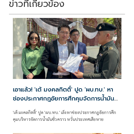
ข่าวที่เกี่ยวข้อง
เอาแล้ว! 'เต้ มงคลกิตติ์' ปูด 'ผบ.ทบ.' หา
ช่องประกาศกฎอัยการศึกคุมจัดการน้ำมัน
ชั่วคราว
'เต้ มงคลกิตติ์' ปูด 'ผบ.ทบ.' เล็งหาช่องประกาศกฎอัยการศึก
คุมบริหารจัดการน้ำมันชั่วคราว หวั่นประเทศเสียหาย