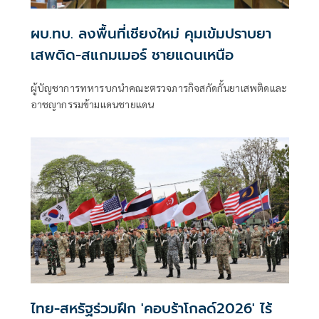
ผบ.ทบ. ลงพื้นที่เชียงใหม่ คุมเข้มปราบยา
เสพติด-สแกมเมอร์ ชายแดนเหนือ
ผู้บัญชาการทหารบกนำคณะตรวจภารกิจสกัดกั้นยาเสพติดและ
อาชญากรรมข้ามแดนชายแดน
ไทย-สหรัฐร่วมฝึก 'คอบร้าโกลด์2026' ไร้