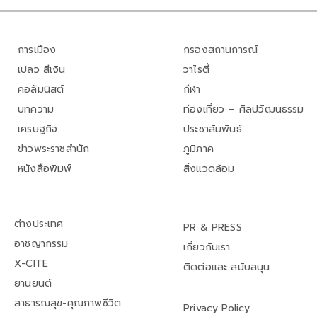
การเมือง
กรองสถานการณ์
เปลว สีเงิน
วาไรตี้
คอลัมนิสต์
กีฬา
บทความ
ท่องเที่ยว – ศิลปวัฒนธรรม
เศรษฐกิจ
ประชาสัมพันธ์
ข่าวพระราชสำนัก
ภูมิภาค
หนังสือพิมพ์
สิ่งแวดล้อม
ต่างประเทศ
PR & PRESS
อาชญากรรม
เกี่ยวกับเรา
X-CITE
ติดต่อและ สนับสนุน
ยานยนต์
สาธารณสุข-คุณภาพชีวิต
Privacy Policy