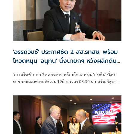
'อรรถวิชช์' ประกาศชัด 2 สส.รทสช. พร้อม
โหวตหนุน 'อนุทิน' นั่งนายกฯ หวังผลักดัน
2ร่างกม.สำคัญ
'อรรถวิชช์' บอก 2 สส.รทสช. พร้อมโหวตหนุน 'อนุทิน' นั่งนา
ยกฯ รอแถลงความชัดเจน 19มี.ค. เวลา 08.30 น.ปมร่วมรัฐบาล
หรือไม่ หวังผลักดัน 2ร่างกฎหมายสำคัญ