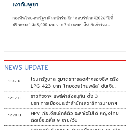
เงากัมพูชา
กองทัพไทย-สหรัฐฯ เดินหน้าร่วมฝึก“คอบร้าโกลด์2026”ปีที่
45 ระดมกำลัง 8,000 นาย จาก 7 ประเทศ 'จีน' ยังเข้าร่วม
โครงการช่วยเหลือประชาชน 'เวียดนาม-ลาว' ร่วมสังเกตการณ์
ฝึกไร้เงา 'กัมพูชา' เข้าร่วม
NEWS UPDATE
โฆษกรัฐบาล ชูมาตรการลดค่าครองชีพ ตรึง
13:32 น.
LPG 423 บาท ‘ไทยช่วยไทยพลัส’ ดันเงิน
หมุนแสนล้าน
ราชกิจจาฯ แพร่คำสั่งอนุทิน ตั้ง 3
12:37 น.
ขรก.การเมืองประจำสำนักเลขาธิการนายกฯ
HPV ภัยเงียบใกล้ตัว ชะล่าใจไม่ได้ หญิงไทย
12:28 น.
ติดเชื้อเฉลี่ย 9 ราย/วัน