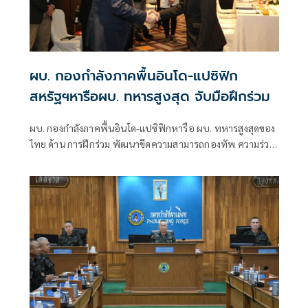
ผบ. กองกำลังภาคพื้นอินโด-แปซิฟิก
สหรัฐฯหารือผบ. ทหารสูงสุด จับมือฝึกร่วม
ผบ. กองกำลังภาคพื้นอินโด-แปซิฟิกหารือ ผบ. ทหารสูงสุดของ
ไทย ด้าน การฝึกร่วม พัฒนาขีดความสามารถกองทัพ ความร่วม
มือด้านไซเบอร์ ระบบป้องกันภัยทางอากาศ และการสนับสนุน
ผ่านโครงการต่าง ๆ ของสหรัฐฯ