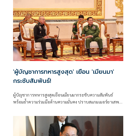
'ผู้บัญชาการทหารสูงสุด' เยือน 'เมียนมา'
กระชับสัมพันธ์!
ผู้บัญชาการทหารสูงสุดเยือนเมียนมากระชับความสัมพันธ์
พร้อมย้ำความร่วมมือด้านความมั่นคง ปราบสแกมเมอร์ยาเสพ
ติด อาวุธเถื่อน พร้อมเปิดโอกาสให้นายทหารหญิงเข้ารับการ
ศึกษาในหลักสูตร เสธ. ร่วม