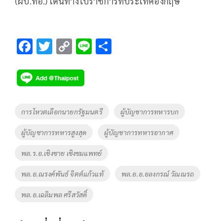
(ผบ.ทอ.) เดินทางไปราชการที่ประเทศอังกฤษ
F
T
C
Li
S
ac
wi
o
n
h
e
tt
p
e
ar
b
er
y
e
o
Li
Tags
การโหวตเลือกนายกรัฐมนตรี
ผู้บัญชาการทหารบก
o
n
ผู้บัญชาการทหารสูงสุด
ผู้บัญชาการทหารอากาศ
k
k
พล.ร.อ.เชิงชาย เชิงชมแพทย์
พล.อ.ณรงค์พันธ์ จิตต์แก้วแท้
พล.อ.อ.อลงกรณ์ วัณณรถ
พล.อ.เฉลิมพล ศรีสวัสดิ์