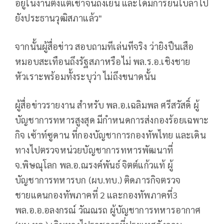
อยู่ในงานตั้งแต่เช้าจนถึงเย็น และได้มีการยื่นใบลาไป
ยังประธานวุฒิสภาแล้ว"
จากนั้นผู้สื่อข่าว สอบถามทีเล่นทีจริง ว่ายิงปืนเสือ
หมอบสะเทือนถึงรัฐสภาหรือไม่ พล.ร.อ.เชิงชาย
หัวเราะพร้อมทั้งระบุว่า ไม่ถึงขนาดนั้น
ผู้สื่อข่าวรายงาน สำหรับ พล.อ.เฉลิมพล ศรีสวัสดิ์ ผู้
บัญชาการทหารสูงสุด มีกำหนดการส่งกองร้อยเฉพาะ
กิจ เซ้าท์ซูดาน ที่กองบัญชาการกองทัพไทย และเดิน
ทางไปตรวจหน่วยบัญชาการทหารพัฒนาที่
จ.พิษณุโลก พล.อ.ณรงค์พันธ์ จิตต์แก้วแท้ ผู้
บัญชาการทหารบก (ผบ.ทบ.) ติดภารกิจตรวจ
ชายแดนกองทัพภาคที่ 2 และกองทัพภาคที่3
พล.อ.อ.อลงกรณ์ วัณณรถ ผู้บัญชาการทหารอากาศ