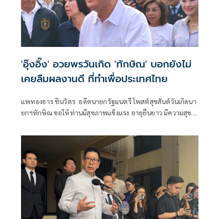
'อุ๊งอิ๊ง' อวยพรวันเกิด 'ทักษิณ' บอกยังไม่
เคยลืมผลงานดี ที่ทำเพื่อประเทศไทย
แพทองธาร ชินวัตร อดีตนายกรัฐมนตรี โพสต์สุขสันต์วันเกิดนา
ยกฯทักษิณ ขอให้ท่านมีสุขภาพแข็งแรง อายุยืนยาว มีความสุข
ในทุกๆวัน