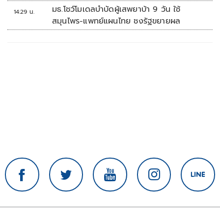
มธ.โชว์โมเดลบำบัดผู้เสพยาบ้า 9 วัน ใช้
14:29 น.
สมุนไพร-แพทย์แผนไทย ชงรัฐขยายผล