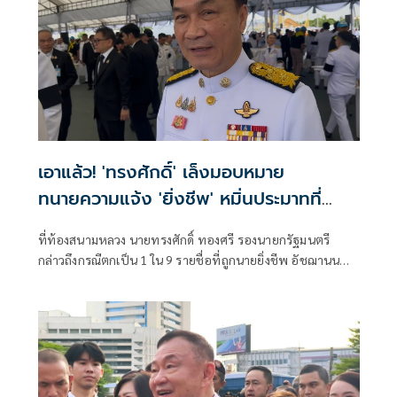
เอาแล้ว! 'ทรงศักดิ์' เล็งมอบหมาย
ทนายความแจ้ง 'ยิ่งชีพ' หมิ่นประมาทที่
สภ.บึงกาฬ
ที่ท้องสนามหลวง นายทรงศักดิ์ ทองศรี รองนายกรัฐมนตรี
กล่าวถึงกรณีตกเป็น 1 ใน 9 รายชื่อที่ถูกนายยิ่งชีพ อัชฌานนท์
ผู้อำนวยการโ