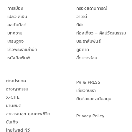
การเมือง
กรองสถานการณ์
เปลว สีเงิน
วาไรตี้
คอลัมนิสต์
กีฬา
บทความ
ท่องเที่ยว – ศิลปวัฒนธรรม
เศรษฐกิจ
ประชาสัมพันธ์
ข่าวพระราชสำนัก
ภูมิภาค
หนังสือพิมพ์
สิ่งแวดล้อม
ต่างประเทศ
PR & PRESS
อาชญากรรม
เกี่ยวกับเรา
X-CITE
ติดต่อและ สนับสนุน
ยานยนต์
สาธารณสุข-คุณภาพชีวิต
Privacy Policy
บันเทิง
ไทยโพสต์ ทีวี