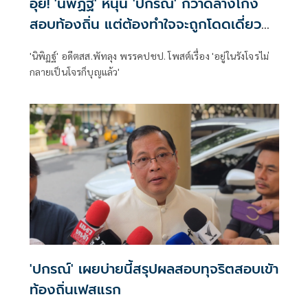
อุ้ย! 'นิพิฏฐ์' หนุน 'ปกรณ์' กวาดล้างโกง
สอบท้องถิ่น แต่ต้องทำใจจะถูกโดดเดี่ยว
จากนักการเมือง
'นิพิฏฐ์' อดีตสส.พัทลุง พรรคปชป. โพสต์เรื่อง 'อยู่ในรังโจรไม่
กลายเป็นโจรก็บุญแล้ว'
'ปกรณ์' เผยบ่ายนี้สรุปผลสอบทุจริตสอบเขัา
ท้องถิ่นเฟสแรก