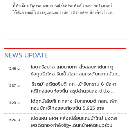
ที่ทำเนียบรัฐบาล นายปกรณ์ นิลประพันธ์ รองนายกรัฐมนตรี
ให้สัมภาษณ์ถึงประชุมคณะกรรมการตรวจสอบข้อเท็จจริงและ
ข้อกฎหมาย กร
NEWS UPDATE
โฆษกรัฐบาล เผยนายกฯ สั่งสอบหาต้นเหตุ
15:48 น.
ข้อมูลรั่วไหล รับเป็นโอกาสยกระดับความมั่นคง
ปลอดภัยข้อมูลภาครัฐทั้งระบบ
'ธีรุตม์' อดีตอธิบดี สถ. เข้ารับทราบ 6 ข้อหา
15:37 น.
คดีโกงสอบท้องถิ่น สรุปสำนวนส่ง ป.ป.ช.
สัปดาห์หน้า
ได้ฤกษ์เสียที! ก.กลาง รับทราบมติ กสถ. เพิก
15:25 น.
ถอนบัญชีโกงสอบท้องถิ่น 5,925 ราย
เปิดแผน BRN หลังเปลี่ยนแกนนำใหม่ มุ่งดิส
15:20 น.
เครดิตกองกำลังรัฐ-เดินหน้าผลิตแนวร่วม