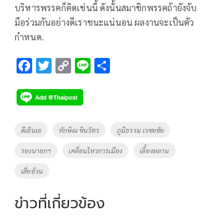
บริหารพรรคก็คิดเช่นนี้ ดังนั้นสมาชิกพรรคถ้ายังจับ
มือร่วมกันอย่างดีเราชนะแน่นอน ผลงานจะเป็นตัว
กำหนด.
F
T
C
Li
S
ac
wi
o
n
h
e
tt
p
e
ar
b
er
y
e
o
Li
Tags
ดีเอ็นเอ
ทักษิณ ชินวัตร
ภูมิธรรม เวชยชัย
o
n
รองนายกฯ
เคลื่อนไหวการเมือง
เลี้ยงหลาน
k
k
เสี่ยอ้วน
ข่าวที่เกี่ยวข้อง