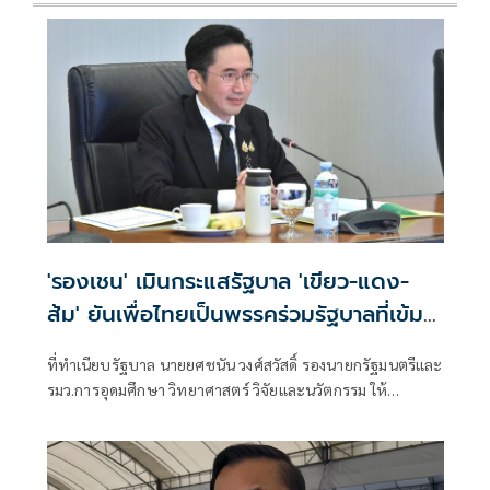
'รองเชน' เมินกระแสรัฐบาล 'เขียว-แดง-
ส้ม' ยันเพื่อไทยเป็นพรรคร่วมรัฐบาลที่เข้ม
แข็ง
ที่ทำเนียบรัฐบาล นายยศชนัน วงศ์สวัสดิ์ รองนายกรัฐมนตรีและ
รมว.การอุดมศึกษา วิทยาศาสตร์ วิจัยและนวัตกรรม ให้
สัมภาษณ์กรณี น.ส.