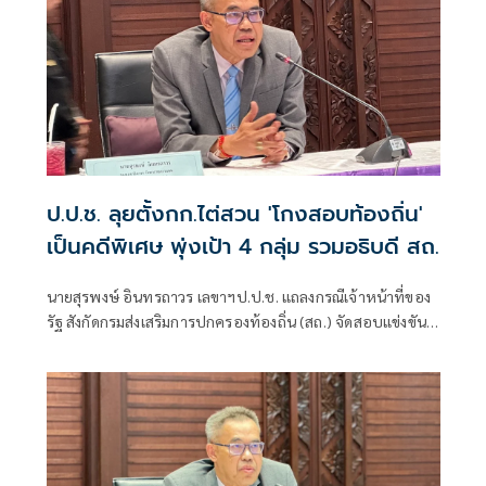
ป.ป.ช. ลุยตั้งกก.ไต่สวน 'โกงสอบท้องถิ่น'
เป็นคดีพิเศษ พุ่งเป้า 4 กลุ่ม รวมอธิบดี สถ.
นายสุรพงษ์ อินทรถาวร เลขาฯป.ป.ช. แถลงกรณีเจ้าหน้าที่ของ
รัฐ สังกัดกรมส่งเสริมการปกครองท้องถิ่น (สถ.) จัดสอบแข่งขัน
เพื่อบรรจุบุคคลเป็นข้าราชการหรือพนักงานส่วนท้องถิ่น พ.ศ.
2568 โดยแก้ไขคะแนนสอบและเรียกรับเงินจากผู้สมัครสอบ
เพื่อช่วยเหลือใ