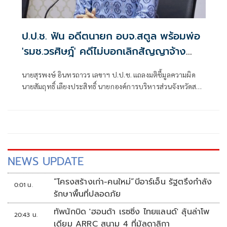
ป.ป.ช. ฟัน อดีตนายก อบจ.สตูล พร้อมพ่อ
'รมช.วรศิษฎ์' คดีไม่บอกเลิกสัญญาจ้าง
เอกชนก่อสร้างล่าช้า
นายสุรพงษ์ อินทรถาวร เลขาฯ ป.ป.ช. แถลงมติชี้มูลความผิด
นายสัมฤทธิ์ เลียงประสิทธิ์ นายกองค์การบริหารส่วนจังหวัดสตูล
กับพวก กรณีไม่บอกเลิกจ้างโครงการก่อสร้างศูนย์บริการนัก
ท่องเที่ยว อำเภอควนโดน จังหวัดสตูล เมื่อปีงบประมาณ 2559
ทั้งที่ผู้รับจ้างส่งมอบงานล่าช้า
NEWS UPDATE
“โครงสร้างเก่า-คนใหม่”บีอาร์เอ็น รัฐตรึงกำลัง
0:01 น.
รักษาพื้นที่ปลอดภัย
ทัพนักบิด 'ฮอนด้า เรซซิ่ง ไทยแลนด์' ลุ้นล่าโพ
20:43 น.
เดียม ARRC สนาม 4 ที่มัลดาลิกา