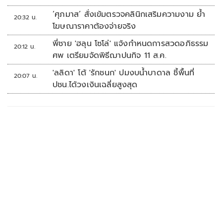
‘ศุภมาส’ สั่งเข้มตรวจคลินิกเสริมความงาม ย้ำ
20:32 น.
โฆษณาราคาต้องจ่ายจริง
พี่ชาย 'ฮลุน โซโล่' แจ้งกำหนดการสวดอภิธรรม
20:12 น.
ศพ เตรียมจัดพิธีฌาปนกิจ 11 ส.ค.
'ลลิดา' โต้ 'รักชนก' ปมงบน้ำบาดาล ชี้พื้นที่
20:07 น.
ปชน.ได้วงเงินเฉลี่ยสูงสุด