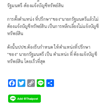
รัฐมนตรี-ต้องแจ้งบัญชีทรัพย์สิน
การตั้งตำแหน่ง ที่ปรึกษา"ของ"นายกรัฐมนตรีแล้วไม่
ต้องแจ้งบัญชีทรัพย์สิน เป็นการหลีกเลี่ยงไม่แจ้งบัญชี
ทรัพย์สิน
ดังนั้นปปช.ต้องรีบกำหนด ให้ตำแหน่งที่ปรึกษา
"ของ" นายกรัฐมนตรี เป็น ตำแหน่ง ที่ ต้องแจ้งบัญชี
ทรัพย์สิน โดยเร็วที่สุด
F
T
C
Li
S
ac
wi
o
n
h
e
tt
p
e
ar
b
er
y
e