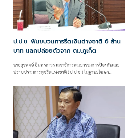
ป.ป.ช. ฟันขบวนการรีดเงินต่างชาติ 6 ล้าน
บาท แลกปล่อยตัวจาก ตม.ภูเก็ต
นายสุรพงษ์ อินทรถาวร เลขาธิการคณะกรรมการป้องกันและ
ปราบปรามการทุจริตแห่งชาติ (ป.ป.ช.) ในฐานะโฆษก
สำนักงาน ป.ป.ช. แถลงถึงกรณีคณะกรรมการ ป.ป.ช. มีมติชี้มูล
ความผิด นายวิทยา สมศรีษมสกุล กับพวก รวม 6 คน กรณีร่วม
กันเรียกรับทรัพย์สิน จํานวน 6 ล้านบาท เป็นการตอบแทนใน
การที่จะจูงใจเจ้าพนักงานเพื่อให้ดําเนินการปล่อยตัว (ประกัน
ตัว)