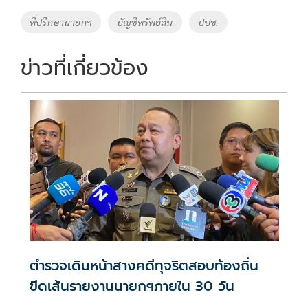
o
Li
Tags
ที่ปรึกษานายกฯ
บัญชีทรัพย์สิน
ปปช.
o
n
k
k
ข่าวที่เกี่ยวข้อง
ตำรวจเดินหน้าสางคดีทุจริตสอบท้องถิ่น
ขีดเส้นรายงานนายกฯภายใน 30 วัน