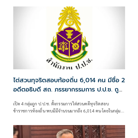
รจนา กัลป์ตินันท์ เมื่อครั้งดำรงตำแหน่งนายกเทศมนตรีนคร
อุบลราชธานี จังหวัดอุบลราชธานี
ไต่สวนทุจริตสอบท้องถิ่น 6,014 คน มีชื่อ 2
อดีตอธิบดี สถ. ภรรยากรรมการ ป.ป.ช. ถูก
กล่าวหาด้วย
เปิด 4 กลุ่มถูก ป.ป.ช. ตั้งกรรมการไต่สวนคดีทุจริตสอบ
ข้าราชการท้องถิ่น พบมีมีจำนวนมากถึง 6,014 คน โดยในกลุ่มผู้
บริหารระดับสูงกรมส่งเสริมการปกครองท้องถิ่น มีชื่อของ 2อดีต
อธิบดีคือ 1.ร.ต.ท.ภพชนก ชลานุเคราะห์ ที่ดำรงตำแหน่งอธิบดี
กรมส่งเสริมการปกครองท้องถิ่น วันที่ 29 ก.ค.-11 พ.ย. 2568