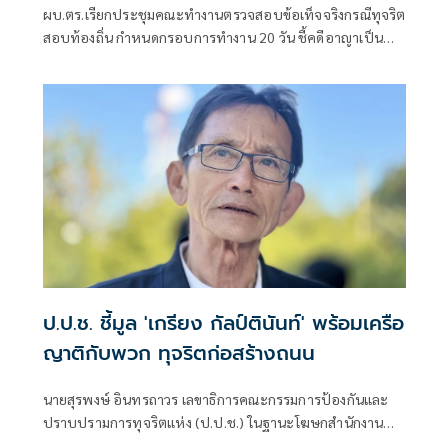
ผบ.ตร.เรียกประชุมคณะทำงานตรวจสอบข้อเท็จจริงกรณีทุจริต
สอบท้องถิ่น กำหนดกรอบการทำงาน 20 วัน ชี้คดีอาญาเป็น
หน้าที่ ป.ป.ช. ดำเนินการ
ป.ป.ช. ชี้มูล 'เกรียง กัลป์ตินันท์' พร้อมเครือ
ญาติกับพวก ทุจริตก่อสร้างถนน
นายสุรพงษ์ อินทรถาวร เลขาธิการคณะกรรมการป้องกันและ
ปราบปรามการทุจริตแห่ง (ป.ป.ช.) ในฐานะโฆษกสำนักงาน
ป.ป.ช. เปิดเผยว่า คณะกรรมการ ป.ป.ช. มีมติชี้มูลความผิด นาง