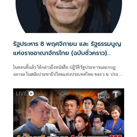
รัฐประหาร 8 พฤศจิกายน และ รัฐธรรมนูญ
แห่งราชอาณาจักรไทย (ฉบับชั่วคราว)
พุทธศักราช 2490 (ตอนที่ 18): พระราช
ในตอนที่แล้ว ได้กล่าวถึงหนังสือ ปฏิวัติรัฐประหารและกบฏ
หัตถเลขาในหลวงรัชกาลที่ 9 สนับสนุน
จลาจล ในสมัยประชาธิปไตยแห่งประเทศไทย ของ ว.ช. ประสัง
รัฐประหารของจอมพล ป. จริงหรือมั่ว ?
สิต ที่ติพิมพ์เผยแพร่ในปี พ.ศ. 2492