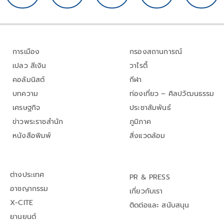
การเมือง
กรองสถานการณ์
เปลว สีเงิน
วาไรตี้
คอลัมนิสต์
กีฬา
บทความ
ท่องเที่ยว – ศิลปวัฒนธรรม
เศรษฐกิจ
ประชาสัมพันธ์
ข่าวพระราชสำนัก
ภูมิภาค
หนังสือพิมพ์
สิ่งแวดล้อม
ต่างประเทศ
PR & PRESS
อาชญากรรม
เกี่ยวกับเรา
X-CITE
ติดต่อและ สนับสนุน
ยานยนต์