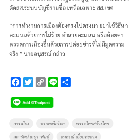
ตัดสส.ระบบบัญชีรายชื่อ เหลือเฉพาะ สส.เขต
“การทำงานการเมืองต้องตรงไปตรงมา อย่าใช้วิธีหา
คะแนนด้วยการใส่ร้าย ทำลายคะแนน หรือด้อยค่า
พรรคการเมืองอื่นด้วยการปล่อยข่าวที่ไม่มีมูลความ
จริง ” นายอนุสรณ์ กล่าว
F
T
C
Li
S
ac
wi
o
n
h
e
tt
p
e
ar
b
er
y
e
o
Li
Tags
การเมือง
พรรคเพื่อไทย
พรรคไทยสร้างไทย
o
n
สุดารัตน์ เกยุราพันธุ์
อนุสรณ์ เอี่ยมสะอาด