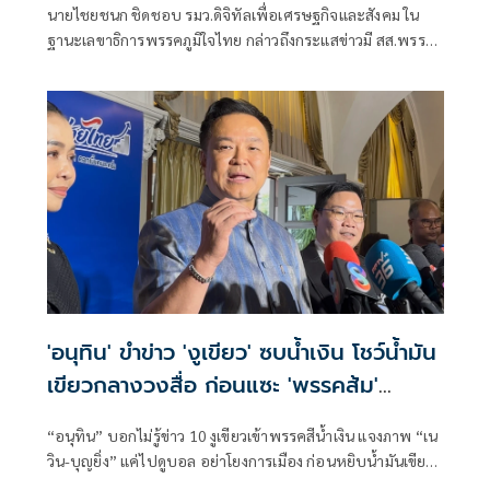
นายไชยชนก ชิดชอบ รมว.ดิจิทัลเพื่อเศรษฐกิจและสังคม ใน
ฐานะเลขาธิการพรรคภูมิใจไทย กล่าวถึงกระแสข่าวมี สส.พรรค
กล้าธรรม (กธ.) 10 คน ในกลุ่มนางบุญยิ่ง นิติกาญจนา สส.ราชบุรี
พรรค กธ. จะย้ายไปอยู่กับพรรคภูมิใจไทยในการเลือกตั้งครั้ง
หน้า และเพื่อเติมเสียงให้รัฐบาล ว่า รัฐบาลมีเสถียรภาพและมี
ความมั่นคงมากๆ ไม่ใช่แค่เพียงพรรคเรา แต่เรายังมีพรรคร่วม
รัฐบาลเป็นพันธมิตร เพราะฉะนั้นในเรื่องเสถียรภาพตนคิดว่ามี
ส่วนที่มีการถามเมื่อสักครู่ว่ามีการเติมเสียงนั้นตนไม่ได้ยิน
'อนุทิน' ขำข่าว 'งูเขียว' ซบน้ำเงิน โชว์น้ำมัน
เขียวกลางวงสื่อ ก่อนแซะ 'พรรคส้ม'
กระโดดงับอีกแล้ว
“อนุทิน” บอกไม่รู้ข่าว 10 งูเขียวเข้าพรรคสีน้ำเงิน แจงภาพ “เน
วิน-บุญยิ่ง” แค่ไปดูบอล อย่าโยงการเมือง ก่อนหยิบน้ำมันเขียว
โชว์