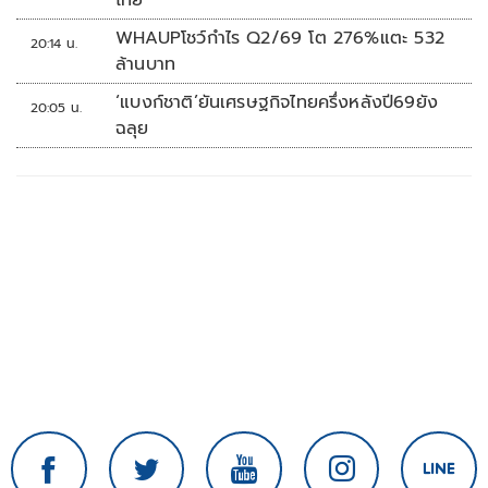
WHAUPโชว์กำไร Q2/69 โต 276%แตะ 532
20:14 น.
ล้านบาท
‘แบงก์ชาติ’ยันเศรษฐกิจไทยครึ่งหลังปี69ยัง
20:05 น.
ฉลุย