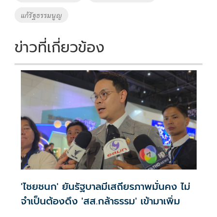
k
k
แก้รัฐธรรมนูญ
ข่าวที่เกี่ยวข้อง
'ไชยชนก' ยันรัฐบาลมีเสถียรภาพมั่นคง ไม่
จำเป็นต้องดึง 'สส.กล้าธรรม' เข้ามาเพิ่ม