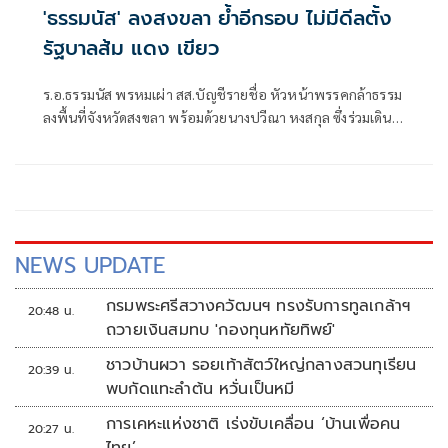
'ธรรมนัส' ลงสงขลา ย้ำอีกรอบ ไม่มีดีลตั้ง
รัฐบาลส้ม แดง เขียว
ร.อ.ธรรมนัส พรหมเผ่า สส.บัญชีรายชื่อ หัวหน้าพรรคกล้าธรรม
ลงพื้นที่จังหวัดสงขลา พร้อมด้วยนางปวีณา หงสกุล ซึ่งร่วมเดิน
ทางมาด้วย เพื่อพบปะนายเดชอิศม์ ขาวทอง และสมาชิกพรรค
ณ ที่ทำการนายเดชอิศม์ โดยมีการประชุมหารือแนวทางการ
ทำงานและขับเคลื่อนนโยบายในพื้นที่ ก่อนเดินทางต่อไปยัง
จังหวัดพัทลุง
NEWS UPDATE
กรมพระศรีสวางควัฒนฯ ทรงรับการทูลเกล้าฯ
20:48 น.
ถวายเงินสมทบ 'กองทุนหทัยทิพย์'
ชาวบ้านผวา รอยเท้าสัตว์ใหญ่กลางสวนทุเรียน
20:39 น.
พบกัดแทะลำต้น หวั่นเป็นหมี
การเคหะแห่งชาติ เร่งขับเคลื่อน ‘บ้านเพื่อคน
20:27 น.
ไทย’