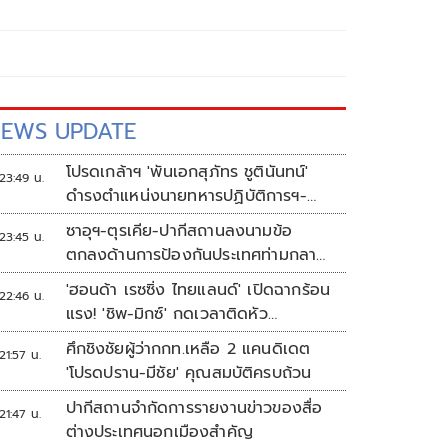
EWS UPDATE
โปรดเกล้าฯ 'พันเอกสุภัทร ชูตินันทน์'
23:49 น.
ดำรงตำแหน่งนายทหารปฏิบัติการฯ-
พระราชทานยศ 'พลตรี'
ซาอุฯ-ตุรเคีย-ปากีสถานลงนามข้อ
23:45 น.
ตกลงด้านการป้องกันประเทศท่ามกลาง
สงครามในภูมิภาค
'ฮอนด้า เรซซิ่ง ไทยแลนด์' เปิดฉากร้อน
22:46 น.
แรง! 'ชิพ-มิกซ์' กดเวลาติดหัว
แถว ARRC สนาม 4 ที่มัลดาลิกา
ศึกชิงชัยผู้ว่ากกท.เหลือ 2 แคนดิเดต
21:57 น.
'โปรดปราน-มีชัย' คุณสมบัติครบถ้วน
ปากีสถานจำกัดการรายงานข่าวของสื่อ
21:47 น.
ต่างประเทศนอกเมืองสำคัญ