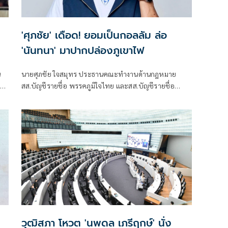
'ศุภชัย' เดือด! ยอมเป็นกอลลัม ล่อ
'นันทนา' มาปากปล่องภูเขาไฟ
น
นายศุภชัย ใจสมุทร ประธานคณะทำงานด้านกฎหมาย
ทร
สส.บัญชีรายชื่อ พรรคภูมิใจไทย และสส.บัญชีรายชื่อ
โพสต์ข้อความผ่านเฟซบุ๊กว่า นันทนา ขวัญใจของผม
า
วุฒิสภา โหวต 'นพดล เภรีฤกษ์' นั่ง