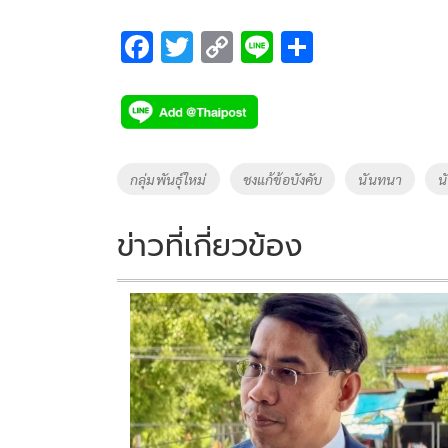
F
T
C
Li
S
ac
wi
o
n
h
e
tt
p
e
ar
b
er
y
e
o
Li
Tags
กลุ่มพันธุ์ใหม่
ชงแก้ข้อบังคับ
นันทนา
น
o
n
k
k
ข่าวที่เกี่ยวข้อง