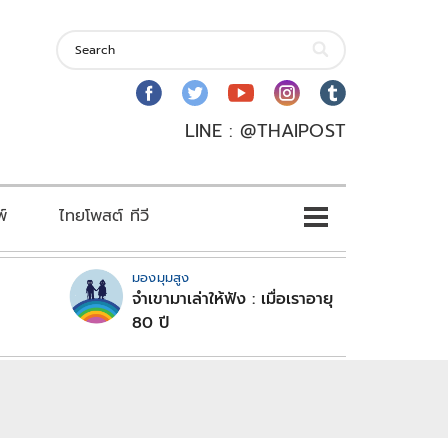
LINE : @THAIPOST
พ์
ไทยโพสต์ ทีวี
มองมุมสูง
จำเขามาเล่าให้ฟัง : เมื่อเราอายุ
80 ปี