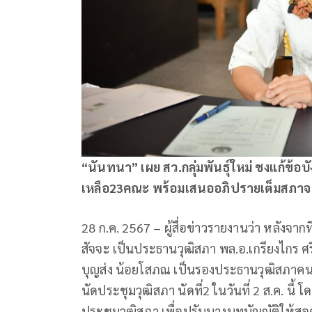
“นันทนา” เผย สว.กลุ่มพันธุ์ใหม่ ชงแก้ข้อ
เหลือ23คณะ พร้อมเสนออภิปรายเต็มสภาจะได
28 ก.ค. 2567 – ผู้สื่อข่าวรายงานว่า หลังจ
สัจจะ เป็นประธานวุฒิสภา พล.อ.เกรียงไกร ศร
บุญส่ง น้อยโสภณ เป็นรองประธานวุฒิสภาคนที่
นัดประชุมวุฒิสภา นัดที่2 ในวันที่ 2 ส.ค. นี
ประชุมวุฒิสภา เพื่อปรับบางบทบัญญัติให้สอด