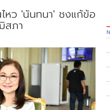
่อนไหว 'นันทนา' ชงแก้ข้อ
ฒิสภา
N