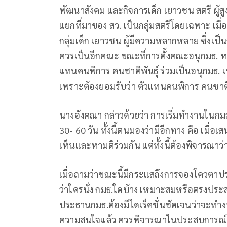
พัฒนาสังคม และกิจการเด็ก เยาวชน สตรี ผู้ส
แยกที่มาของ สว. เป็นกลุ่มสตรีโดยเฉพาะ เมื่
กลุ่มเด็ก เยาวชน ผู้มีความหลากหลาย ซึ่งเป็นกล
ควรเป็นอีกคณะ ขณะที่การตั้งคณะอนุกมธ. หวั
แทนคนพิการ คนชาติพันธุ์ ร่วมเป็นอนุกมธ. เ
เพราะต้องยอมรับว่า ตัวแทนคนพิการ คนชาติพัน
นางอังคณา กล่าวด้วยว่า การเริ่มทำงานในกมธ
30- 60 วัน ทั้งนี้ตนมองว่ามีอีกทาง คือ เมื่
เห็นและหามติร่วมกัน แต่ทั้งนี้ต้องพิจารณา
เมื่อถามว่าขณะนี้มีกระแสถึงการจองโควตาปร
ว่าใครนั่ง กมธ.ใดบ้าง เหมาะสมหรือตรงประส
ประธานกมธ.ต้องมีไดเร็คชั่นชัดเจนว่าจะท
ความสนใจแล้ว ควรพิจารณาในประสบการณ์ 