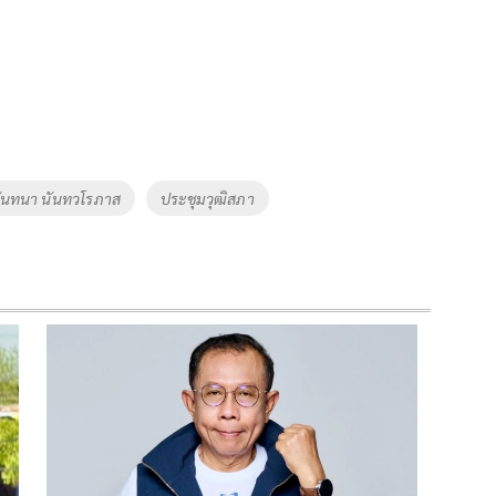
ันทนา นันทวโรภาส
ประชุมวุฒิสภา