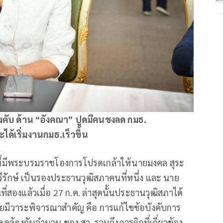
บังคับ ด้าน “อังคณา” ปูดมีคนชงลด กมธ.
้เริ่มงานกมธ.เร็วขึ้น
ากที่มีพระบรมราชโองการโปรดเกล้าให้นายมงคล สุระ
ีรักษ์ เป็นรองประธานวุฒิสภาคนที่หนึ่ง และ นาย
สองแล้วเมื่อ 27 ก.ค. ล่าสุดนั้นประธานวุฒิสภาได้
้ โดยมีวาระพิจารณาสำคัญ คือ การแก้ไขข้อบังคับการ
คล้องกับจำนวน ของ สว. รวมถึงภารกิจที่เกี่ยวข้อง