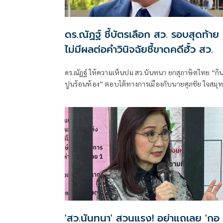
ดร.ณัฏฐ์ ชี้บัตรเลือก สว. รอบสุดท้าย
ไม่มีผลต่อคำวินิจฉัยชี้ขาดคดีฮั้ว สว.
ดร.ณัฏฐ์ ให้ความเห็นปม สว.นันทนา ยกสุภาษิตไทย “กิ
ปูนร้อนท้อง” ตอบโต้ทางการเมืองกับนายศุภชัย ใจสมุ
สส.บัญชีรายชื่อ พรรคภูมิใจไทย ที่ยกปมฮั้ว สว.สีส้มปั้น
สว.ประชาชน เป็นเพียงการตอบโต้ทางการเมืองกันไปม
เท่านั้น
'สว.นันทนา' สวนแรง! อย่าแถเลย 'กอ