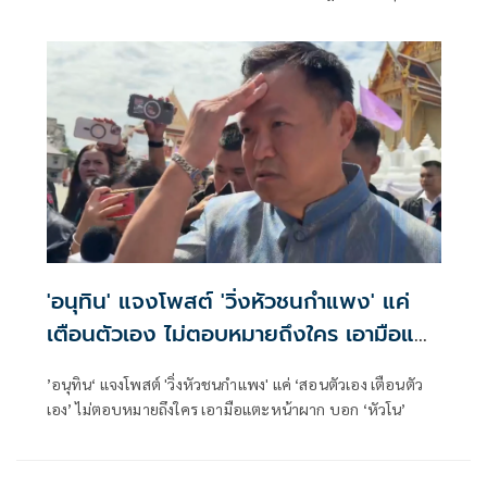
มอบ ‘ปกรณ์’ ปรับปรุง-ออกกฎหมายใหม่ ย้ำสอบท้องถิ่นสาวถึง
ตัวบงการแน่
'อนุทิน' แจงโพสต์ 'วิ่งหัวชนกำแพง' แค่
เตือนตัวเอง ไม่ตอบหมายถึงใคร เอามือแตะ
หน้าผากบอก 'หัวโน'
’อนุทิน‘ แจงโพสต์ 'วิ่งหัวชนกำแพง' แค่ ‘สอนตัวเอง เตือนตัว
เอง’ ไม่ตอบหมายถึงใคร เอามือแตะหน้าผาก บอก ‘หัวโน’