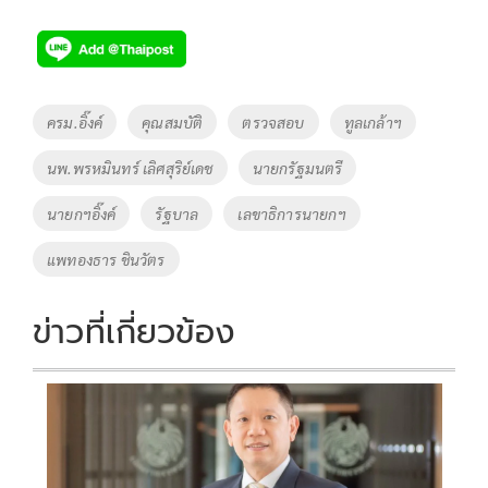
ac
wi
o
n
h
e
tt
p
e
ar
b
er
y
e
o
Li
Tags
ครม.อิ๊งค์
คุณสมบัติ
ตรวจสอบ
ทูลเกล้าฯ
o
n
นพ.พรหมินทร์ เลิศสุริย์เดช
นายกรัฐมนตรี
k
k
นายกฯอิ๊งค์
รัฐบาล
เลขาธิการนายกฯ
แพทองธาร ชินวัตร
ข่าวที่เกี่ยวข้อง