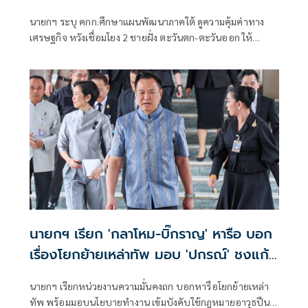
นายกฯ ระบุ คกก.ศึกษาแผนพัฒนาภาคใต้ ดูความคุ้มค่าทาง
เศรษฐกิจ หวังเชื่อมโยง 2 ชายฝั่ง ตะวันตก-ตะวันออก ให้
สะดวก ย้ำ รัฐบาลฟังเสียงประชาชนอยู่ตลอด
นายกฯ เรียก 'กลาโหม-บิ๊กราญ' หารือ บอก
เรื่องโยกย้ายเหล่าทัพ มอบ 'ปกรณ์' ชงแก้
กม.อาวุธปืน
นายกฯ เรียกหน่วยงานความมั่นคงถก บอกหารือโยกย้ายเหล่า
ทัพ พร้อมมอบนโยบายทำงาน เข้มบังคับใช้กฎหมายอาวุธปืน