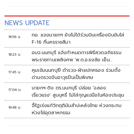
NEWS UPDATE
ทอ. แจงนายกฯ ยังไม่ได้ร่วมบินเครื่องบินขับไล่
18:56 น.
F-16 ที่นครราชสีมา
อบจ.นนทบุรี แจ้งกำหนดการพิธีสวดอภิธรรม
18:23 น.
พระราชทานเพลิงศพ 'พ.ต.อ.ธงชัย เย็น
ประเสริฐ'
คุมเข้มนนทบุรี! ตำรวจ-ฝ่ายปกครอง ร่วมตั้ง
17:45 น.
ด่านตรวจจับอาวุธปืนเป็นพิเศษ
นายกฯ ติง ตร.นนทบุรี ปล่อย 'ฉลอง
17:04 น.
เรี่ยวแรง' สูบบุหรี่ ไม่ใส่กุญแจมือในห้องประชุม
จี้รัฐเร่งแก้วิกฤติมันสำปะหลังไทย ห่วงกระทบ
16:48 น.
ห่วงโซ่อุตสาหกรรม