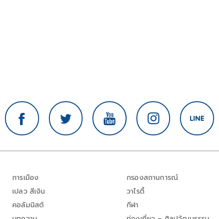
การเมือง
กรองสถานการณ์
เปลว สีเงิน
วาไรตี้
คอลัมนิสต์
กีฬา
บทความ
ท่องเที่ยว – ศิลปวัฒนธรรม