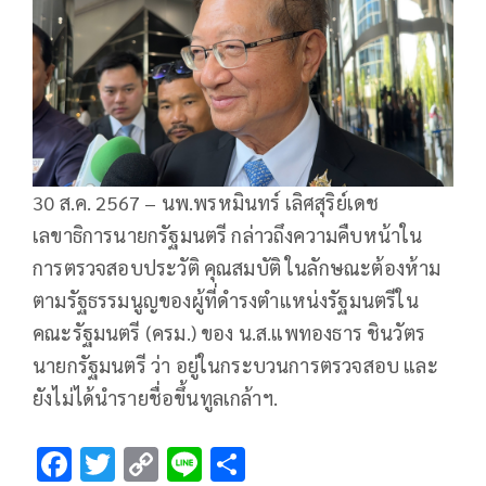
30 ส.ค. 2567 – นพ.พรหมินทร์ เลิศสุริย์เดช
เลขาธิการนายกรัฐมนตรี กล่าวถึงความคืบหน้าใน
การตรวจสอบประวัติ คุณสมบัติ ในลักษณะต้องห้าม
ตามรัฐธรรมนูญของผู้ที่ดำรงตำแหน่งรัฐมนตรีใน
คณะรัฐมนตรี (ครม.) ของ น.ส.แพทองธาร ชินวัตร
นายกรัฐมนตรี ว่า อยู่ในกระบวนการตรวจสอบ และ
ยังไม่ได้นำรายชื่อขึ้นทูลเกล้าฯ.
F
T
C
Li
S