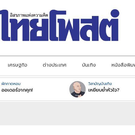
เศรษฐกิจ
ต่างประเทศ
บันเทิง
หนังสือพิม
ผักกาดหอม
วิสามัญบันเทิง
ออเดอร์จากคุก!
เหยียบย่ำหัวใจ?