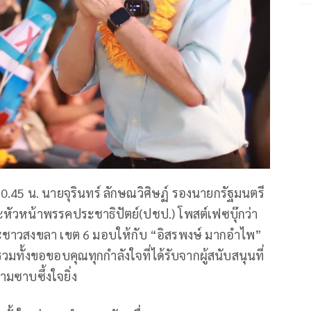
า 20.45 น. นายจุรินทร์ ลักษณวิศิษฏ์ รองนายกรัฐมนตรี
ัวหน้าพรรคประชาธิปัตย์(ปชป.) โพสต์เฟซบุ๊กว่า
ชาวสงขลา เขต 6 มอบให้กับ “อิสรพงษ์ มากอำไพ”
มทั้งขอขอบคุณทุกกำลังใจที่ได้รับจากผู้สนับสนุนที่
ามซาบซึ้งใจยิ่ง