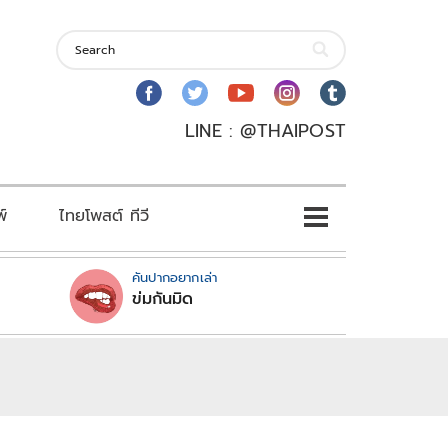
LINE : @THAIPOST
พ์
ไทยโพสต์ ทีวี
คันปากอยากเล่า
ข่มกันมิด