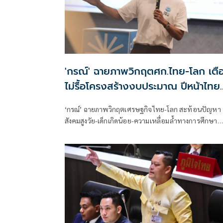
'กรณ์' ฉายภาพวิกฤตศก.ไทย-โลก เตื
ไม่รื้อโครงสร้างงบประมาณ ปีหน้าไทย
อาจเสี่ยงไร้เงินใช้จ่าย
‘กรณ์’ ฉายภาพวิกฤตเศรษฐกิจไทย-โลก สะท้อนปัญหา
สังคมสูงวัย-เด็กเกิดน้อย-ความเหลื่อมล้ำทางการศึกษา
เตือนหากไม่รื้อโครงสร้างงบประมาณ ปีหน้าไทยอาจเสี่
ไร้เงินจ่าย หนุนสังคายนางบฯ และปฏิรูปการเมืองด่วน