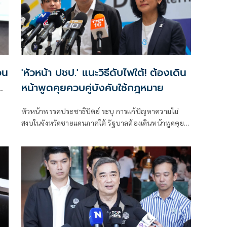
อน
'หัวหน้า ปชป.' แนะวิธีดับไฟใต้! ต้องเดิน
หน้าพูดคุยควบคู่บังคับใช้กฎหมาย
หัวหน้าพรรคประชาธิปัตย์ ระบุ การแก้ปัญหาความไม่
สงบในจังหวัดชายแดนภาคใต้ รัฐบาลต้องเดินหน้าพูดคุย
ยง
ควบคู่กับการบังคับใช้กฎหมาย