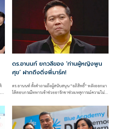
ดร.อานนท์ ยกวลีของ ‘ท่านผู้หญิงพูน
ศุข’ ฝากถึงติ่งพี่มาร์ค!
ิ
ดร.อานนท์ ตั้งคำถามถึงผู้สนับสนุน “อภิสิทธิ์“ หลังออกมา
.
โต้ตอบกรณีทหารเข้าช่วยอารักขาช่วงเหตุการณ์ความไม่
สงบ โดยมองว่าการปกป้องในลักษณะดังกล่าวอาจทำให้
ภาพลักษณ์