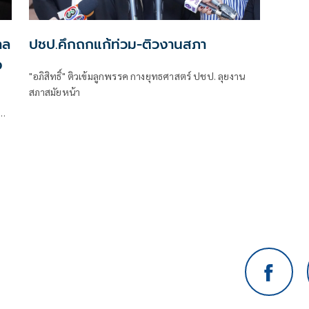
าล
ปชป.คึกถกแก้ท่วม-ติวงานสภา
ง
"อภิสิทธิ์" ติวเข้มลูกพรรค กางยุทธศาสตร์ ปชป. ลุยงาน
สภาสมัยหน้า
ช้
ิ้ง