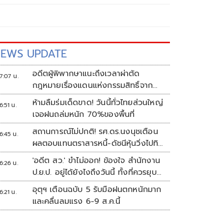
EWS UPDATE
อดีตผู้พิพากษาแนะถึงเวลาผ่าตัด
7:07 น.
กฎหมายเรื่องแดนแห่งกรรมสิทธิ์จาก
สวรรค์ถึงนรก!
ห้ามลืมร่มเด็ดขาด! วันนี้ทั่วไทยส่วนใหญ่
6:51 น.
เจอฝนถล่มหนัก 70%ของพื้นที่
สถานการณ์ไม่ปกติ! รศ.ดร.นงนุชเตือน
6:45 น.
ผลตอบแทนตราสารหนี้-ดัชนีหุ้นวิ่งไปทิศ
เดียวกัน
'อดีต สว.' ขำไม่ออก! ข้องใจ สำนักงาน
6:26 น.
ป.ย.ป. อยู่ได้ยังไงถึงวันนี้ ทั้งที่ควรยุบ
ตั้งแต่ปี 66
อุตุฯ เตือนฉบับ 5 รับมือฝนตกหนักมาก
6:21 น.
และคลื่นลมแรง 6-9 ส.ค.นี้