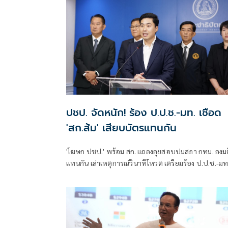
ปชป. จัดหนัก! ร้อง ป.ป.ช.-มท. เชือด
'สก.ส้ม' เสียบบัตรแทนกัน
'โฆษก ปชป.' พร้อม สก. แถลงลุยสอบปมสภา กทม. ลงมต
แทนกัน เล่าเหตุการณ์วินาทีโหวต เตรียมร้อง ป.ป.ช.-มท
ย้ำไม่ได้กลั่นแกล้งทางการเมือง แต่ต้องร่วมสร้างความ
โปร่งใส