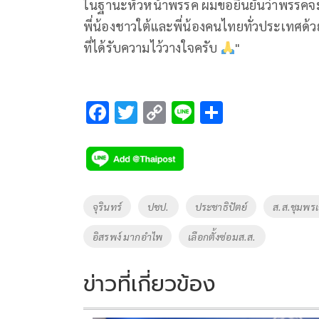
ในฐานะหัวหน้าพรรค ผมขอยืนยันว่าพรรคจะต
พี่น้องชาวใต้และพี่น้องคนไทยทั่วประเทศด
ที่ได้รับความไว้วางใจครับ
"
F
T
C
Li
S
ac
wi
o
n
h
e
tt
p
e
ar
b
er
y
e
o
Li
Tags
จุรินทร์
ปชป.
ประชาธิปัตย์
ส.ส.ชุมพร
o
n
อิสรพง์ มากอำไพ
เลือกตั้งซ่อมส.ส.
k
k
ข่าวที่เกี่ยวข้อง