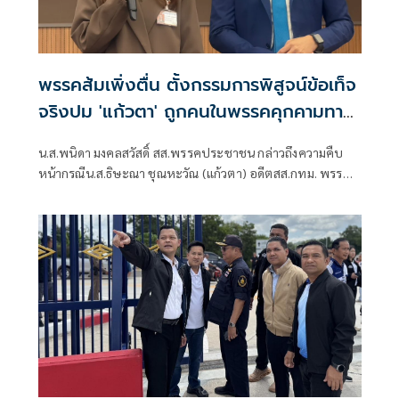
พรรคส้มเพิ่งตื่น ตั้งกรรมการพิสูจน์ข้อเท็จ
จริงปม 'แก้วตา' ถูกคนในพรรคคุกคามทาง
เพศ
น.ส.พนิดา มงคลสวัสดิ์ สส.พรรคประชาชน กล่าวถึงความคืบ
หน้ากรณีน.ส.ธิษะณา ชุณหะวัณ (แก้วตา) อดีตสส.กทม. พรรค
ประชาชน ถูกคุกคามทางเพศ ว่า ได้มีการตั้งคณะกรรมการโดย
ไม่มีผู้ที่มีส่วนเกี่ยวข้องกับสภาชุดที่ผ่านมาขึ้นมา เพื่อเปิดพื้นที่
ให้ผู้เสียหายรู้สึกสบายใจที่สุด วางใจที่สุด และปลอดภัยที่สุด