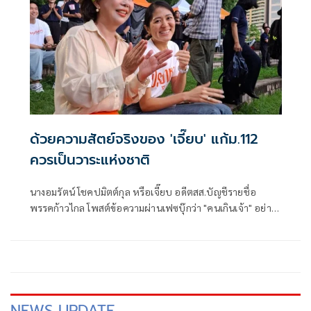
ด้วยความสัตย์จริงของ 'เจี๊ยบ' แก้ม.112
ควรเป็นวาระแห่งชาติ
นางอมรัตน์ โชคปมิตต์กุล หรือเจี๊ยบ อดีตสส.บัญชีรายชื่อ
พรรคก้าวไกล โพสต์ข้อความผ่านเฟซบุ๊กว่า "คนเกินเจ้า" อย่าง
น้อย 2 กลุ่ม
NEWS UPDATE