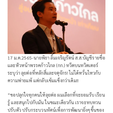
17 ม.ค.2565-นายพิธา ลิ้มเจริญรัตน์ ส.ส.บัญชีรายชื่อ
และหัวหน้าพรรคก้าวไกล (กก.) ทวีตบนทวิตเตอร์
ระบุว่า ลุยต่อที่หลักสี่และจตุจักร! ไม่ได้หวั่นไหวกับ
ความพ่ายแพ้ แต่กลับเข้มแข็งกว่าเดิม!!
“ขอปลุกใจทุกคนให้ลุยต่อ ผมเลือกที่จะยอมรับ เรียน
รู้ และสนุกไปกับมัน ในขณะเดียวกัน เราจะทบทวน
ปรับตัว ปรับกระบวนทัศน์เพื่อการพัฒนายิ่งๆขึ้นของ