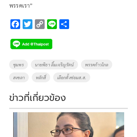
พรรคเรา”
F
T
C
Li
S
ac
wi
o
n
h
e
tt
p
e
ar
b
er
y
e
o
Li
Tags
ชุมพร
นายพิธา ลิ้มเจริญรัตน์
พรรคก้าวไกล
o
n
สงขลา
หลักสี่
เลือกตั้งซ่อมส.ส.
k
k
ข่าวที่เกี่ยวข้อง