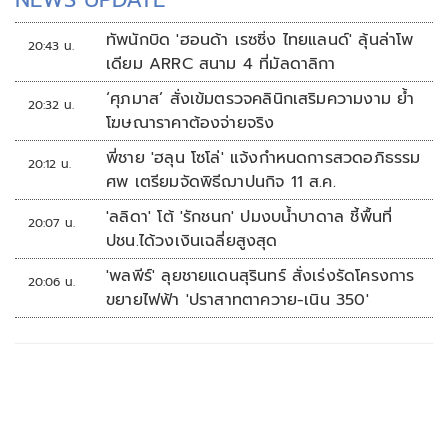
ทัพนักบิด 'ฮอนด้า เรซซิ่ง ไทยแลนด์' ลุ้นล่าโพ
20:43 น.
เดียม ARRC สนาม 4 ที่มัลดาลิกา
‘ศุภมาส’ สั่งเข้มตรวจคลินิกเสริมความงาม ย้ำ
20:32 น.
โฆษณาราคาต้องจ่ายจริง
พี่ชาย 'ฮลุน โซโล่' แจ้งกำหนดการสวดอภิธรรม
20:12 น.
ศพ เตรียมจัดพิธีฌาปนกิจ 11 ส.ค.
'ลลิดา' โต้ 'รักชนก' ปมงบน้ำบาดาล ชี้พื้นที่
20:07 น.
ปชน.ได้วงเงินเฉลี่ยสูงสุด
'พลพีร์' ลุยชายแดนสุรินทร์ สั่งเร่งรัดโครงการ
20:06 น.
ขยายไฟฟ้า 'ปราสาทตาควาย-เนิน 350'