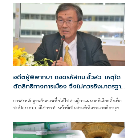
อดีตผู้พิพากษา ถอดรหัสกม.ฮั้วสว. เหตุใด
ตัดสิทธิทางการเมือง จึงไม่ควรอิงมาตรฐาน
เดียวกับคดีอาญา
การส่งหลักฐานอันควรเชื่อได้ไปศาลฎีกาแผนกคดีเลือกตั้งเพื่อ
ปกป้องระบบ มิใช่การทำหน้าที่เป็นศาลที่พิจารณาคดีอาญา
เพื่อลงโทษตัวบุคคล