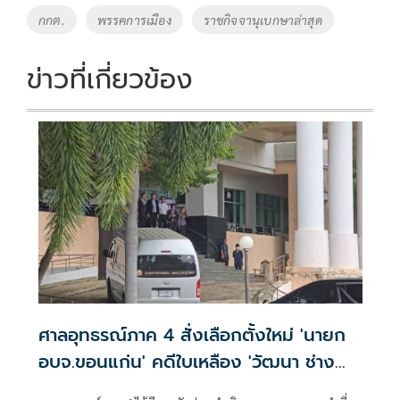
o
Li
Tags
กกต.
พรรคการเมือง
ราชกิจจานุเบกษาล่าสุด
o
n
k
k
ข่าวที่เกี่ยวข้อง
ศาลอุทธรณ์ภาค 4 สั่งเลือกตั้งใหม่ 'นายก
อบจ.ขอนแก่น' คดีใบเหลือง 'วัฒนา ช่าง
เหลา'