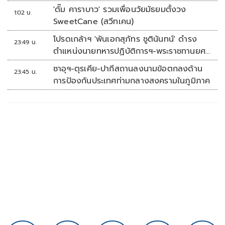
'ดั๊ม คาราบาว' รวมเพื่อนวัยมัธยมตั้งวง
1:02 น.
SweetCane (สวีทเคน)
โปรดเกล้าฯ 'พันเอกสุภัทร ชูตินันทน์' ดำรง
23:49 น.
ตำแหน่งนายทหารปฏิบัติการฯ-พระราชทานยศ
'พลตรี'
ซาอุฯ-ตุรเคีย-ปากีสถานลงนามข้อตกลงด้าน
23:45 น.
การป้องกันประเทศท่ามกลางสงครามในภูมิภาค