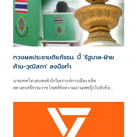
ทวงผลประชามติแก้รธน. บี้ 'รัฐบาล-ฝ่าย
ค้าน-วุฒิสภา' ลงมือทำ
นายเทพไท เสนพงศ์ นักวิเคราะห์การเมือง อดีต
สส.นครศรีธรรมราช โพสต์ข้อความผ่านเฟซบุ๊กในหัวข้อ
"กระตุกเตือน : ทวงผลประชามติ แก้ไขรัฐธรรมนูญ" โดยระบุว่า