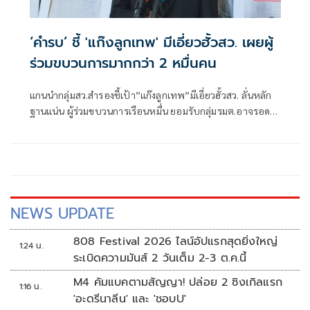
‘คำรบ’ ชี้ 'แก๊งลูกเทพ' มีเอี่ยวฮั้วสว. เผยผู้
ร่วมขบวนการมากกว่า 2 หมื่นคน
แกนนำกลุ่มสว.สำรองชี้เป้า”แก๊งลูกเทพ”มีเอี่ยวฮั้วสว. ลั่นหลัก
ฐานแน่น ผู้ร่วมขบวนการเรือนหมื่น ยอมรับกลุ่มรมต.อาจรอด
เพราะคดีอาญา หลักฐานต้องชัดสิ้นข้อสงสัย เตือนกกต.หากไม่
ส่งศาลฎีกาสอย 138 สว.โดนร้องเอาผิดติดคุก!
NEWS UPDATE
808 Festival 2026 ไลน์อัปแรกสุดยิ่งใหญ่
1:24 น.
ระเบิดความมันส์ 2 วันเต็ม 2-3 ต.ค.นี้
M4 คัมแบคตามสัญญา! ปล่อย 2 ซิงเกิลแรก
1:16 น.
'อะดรีนาลีน' และ 'ชอบU'