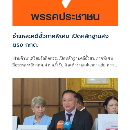
ชำแหละคดีฮั้วภาคพิเศษ เปิดหลักฐานส่ง
ตรง กกต.
'ฝ่ายค้าน' เตรียมจัดกิจกรรมเปิดหลักฐานคดีฮั้วสว. ภาคพิเศษ
สื่อสารตรงถึง กกต. 4 ส.ค.นี้ รับ ต้องทำงานแข่งเวลา แย้ม หาก
ยกคำร้องทั้งหมด-ตัดตอนบางรายส่งศาล ต้องดูเข้าข่ายละเว้น
การปฏิบัติหน้าที่หรือไม่