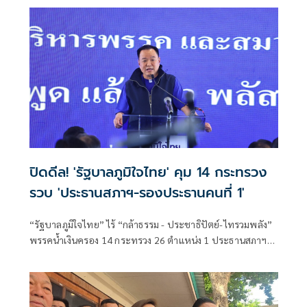
ปิดดีล! 'รัฐบาลภูมิใจไทย' คุม 14 กระทรวง
รวบ 'ประธานสภาฯ-รองประธานคนที่ 1'
“รัฐบาลภูมิใจไทย” ไร้ “กล้าธรรม - ประชาธิปัตย์-ไทรวมพลัง”
พรรคน้ำเงินครอง 14 กระทรวง 26 ตำแหน่ง 1 ประธานสภาฯ-
รองประธานคนที่ 1 ด้าน “เพื่อไทย” ได้ 5 รมต.-1 รองนายกฯ -
3 รมช.-รองประธานคนที่ 2 ขณะที่ “พลังประชารัฐ” ได้ 1 เก้าอี้
ส่วนใครได้ตำแหน่งใด รอโหวต “อนุทิน” เป็นนายกฯก่อน จาก
นั้นเคาะ 100 % ให้เหมาะสมกับสายงาน