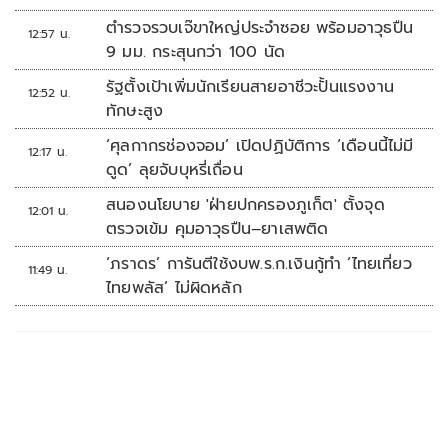
ตำรวจรวบเจ๊ขาใหญ่ประจำซอย พร้อมอาวุธปืน
12:57 น.
9 มม. กระสุนกว่า 100 นัด
รัฐตั้งเป้าเพิ่มนักเรียนสายอาชีวะปั้นแรงงาน
12:52 น.
ทักษะสูง
‘ศุลกากรช่องจอม’ เปิดปฏิบัติการ ‘เดือนนี้ไม่มี
12:17 น.
ดูด’ ลุยจับบุหรี่เถื่อน
สนองนโยบาย 'ฝ่ายปกครองภูเก็ต' ตั้งจุด
12:01 น.
ตรวจเข้ม คุมอาวุธปืน–ยาเสพติด
‘ภราดร’ การันตีใช้งบพ.ร.ก.เงินกู้ทำ ‘ไทยเที่ยว
11:49 น.
ไทยพลัส’ ไม่ผิดหลัก