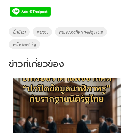
ac
wi
o
n
h
e
tt
p
e
ar
b
er
y
e
o
Li
Tags
บิ๊กป้อม
พปชร.
พล.อ.ประวิตร วงษ์สุวรรณ
o
n
พลังประชารัฐ
k
k
ข่าวที่เกี่ยวข้อง