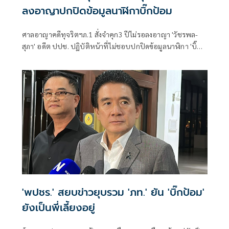
ลงอาญาปกปิดข้อมูลนาฬิกาบิ๊กป้อม
ศาลอาญาคดีทุจริตฯภ.1 สั่งจำคุก3 ปีไม่รอลงอาญา 'วัชรพล-
สุภา' อดีต ปปช. ปฏิบัติหน้าที่ไม่ชอบปกปิดข้อมูลนาฬิกา 'บิ๊ก
ป้อม'
'พปชร.' สยบข่าวยุบรวม 'ภท.' ยัน 'บิ๊กป้อม'
ยังเป็นพี่เลี้ยงอยู่