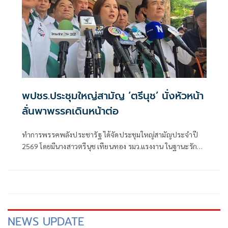
พปชร.ประชุมใหญ่สามัญ ‘ตรีนุช’ นั่งหัวหน้า
ลั่นพาพรรคเดินหน้าต่อ
ทำการพรรคพลังประชารัฐ ได้จัดประชุมใหญ่สามัญประจำปี
2569 โดยมีนางสาวตรีนุช เทียนทอง รมว.แรงงาน ในฐานะรักษา
การหัวหน้าพรรคพลังประชารัฐ (พปชร.) เป็นประธานการ
ประชุม พร้อมด้วยคณะกรรมการบริหาร (กก.บห.) ชุดรักษาการ
และสมาชิกพรรค
NEWS UPDATE