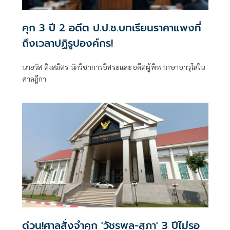
คุก 3 ปี 2 อดีต ป.ป.ช.บทเรียนราคาแพงที่
ถึงเวลาปฏิรูปองค์กร!
นายวัส ติงสมิตร นักวิชาการอิสระและอดีตผู้พิพากษาอาวุโสใน
ศาลฎีกา
ด่วน!ศาลสั่งจำคุก 'วัชรพล-สุภา' 3 ปีไม่รอ