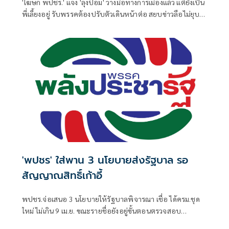
'โฆษก พปชร.' แจง 'ลุงป้อม' วางมือทางการเมืองแล้ว แต่ยังเป็น
พี่เลี้ยงอยู่ รับพรรคต้องปรับตัวเดินหน้าต่อ สยบข่าวลือไม่ยุบ
รวม 'ภท.'
'พปชร' ใส่พาน 3 นโยบายส่งรัฐบาล รอ
สัญญาณสิทธิ์เก้าอี้
พปชร.จ่อเสนอ 3 นโยบายให้รัฐบาลพิจารณา เชื่อ ได้ครม.ชุด
ใหม่ ไม่เกิน 9 เม.ย. ขณะรายชื่อยังอยู่ขั้นตอนตรวจสอบ
คุณสมบัติ ส่วนพรรคจะได้นั่งเก้าอี้ไหน ขอรอรัฐบาลแจ้งอีกครั้ง