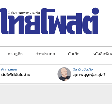
เศรษฐกิจ
ต่างประเทศ
บันเทิง
หนังสือพิม
ผักกาดหอม
วิสามัญบันเทิง
ดับไฟใต้มันไม่ง่าย
สุภาพบุรุษผู้อาวุโส?