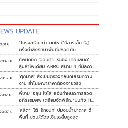
EWS UPDATE
“โครงสร้างเก่า-คนใหม่”บีอาร์เอ็น รัฐ
0:01 น.
ตรึงกำลังรักษาพื้นที่ปลอดภัย
ทัพนักบิด 'ฮอนด้า เรซซิ่ง ไทยแลนด์'
20:43 น.
ลุ้นล่าโพเดียม ARRC สนาม 4 ที่มัลดาลิ
กา
‘ศุภมาส’ สั่งเข้มตรวจคลินิกเสริมความ
20:32 น.
งาม ย้ำโฆษณาราคาต้องจ่ายจริง
พี่ชาย 'ฮลุน โซโล่' แจ้งกำหนดการสวด
20:12 น.
อภิธรรมศพ เตรียมจัดพิธีฌาปนกิจ 11
ส.ค.
'ลลิดา' โต้ 'รักชนก' ปมงบน้ำบาดาล ชี้
20:07 น.
พื้นที่ ปชน.ได้วงเงินเฉลี่ยสูงสุด