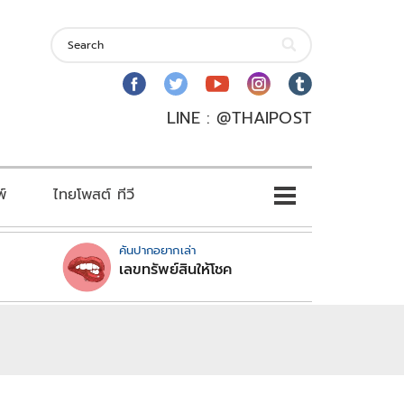
LINE : @THAIPOST
พ์
ไทยโพสต์ ทีวี
คันปากอยากเล่า
เลขทรัพย์สินให้โชค