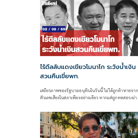
ไร้ดีลลับแดงเขียวโมนาโก ระวังน้ำเงิน
สวนคืนเขี่ยพท.
เสถียรภาพของรัฐบาลอนุทินในวันนี้ ไม่ได้ถูกท้าทายจา
ตัวเลขเสียงในสภาเพียงอย่างเดียว หากแต่ถูกทดสอบผ่า
“สงครามข่าวลือ” และความพยายามสร้างภาพความ
แตกแยกภายในเครือข่ายอำนาจของพรรคภูมิใจไทย