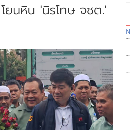
โยนหิน 'นิรโทษ จชต.'
N