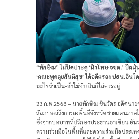
“ทักษิณ” ไม่ปิดประตู ‘นิรโทษ จชต.’ ปัดฝุ
‘คณะพูดคุยสันติสุข’ ได้อดีตรอง ปธน.อินโ
อะไรจำเป็น-ถ้าไม่
จำเป็นก็ไม่ควรอยู่
23 ก.พ.2568 – นายทักษิณ ชินวัตร อดีตนาย
สัมภาษณ์ถึงการลงพื้นที่จังหวัดชายแดนภาคใต้ใน
ซึ่งจากบทบาทที่ปรึกษาประธานอาเซียน อันว
ความร่วมมือในพื้นที่และความร่วมมือประเทศเ