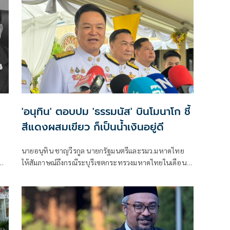
'อนุทิน' ตอบปม 'ธรรมนัส' บินโมนาโก ชี้
สีแดงผสมเขียว ก็เป็นน้ำเงินอยู่ดี
ก
นายอนุทิน ชาญวีรกูล นายกรัฐมนตรีและรมว.มหาดไทย
น
ให้สัมภาษณ์ถึงกรณีระบุรีเซตกระทรวงมหาดไทยในเดือน
สิงหาคม จะเริ่มต้น ด้วยการโยกย้ายใช่หรือไม่ ว่า