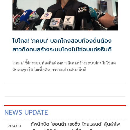
ไปไกล! 'ภคมน' บอกโกงสอบท้องถิ่นต้อง
สาวถึงคนสร้างระบบโกงไม่ใช่จบแค่อธิบดี
'ภคมน' ชี้โกงสอบท้องถิ่นต้องสาวถึงคนสร้างระบบโกง ไม่ใช่แค่
จับคนทุจริต ไม่เชื่อตัวการจบแค่ระดับอธิบดี
NEWS UPDATE
ทัพนักบิด 'ฮอนด้า เรซซิ่ง ไทยแลนด์' ลุ้นล่าโพ
20:43 น.