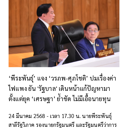
‘พีระพันธุ์’ แจง ‘วรภพ-ศุภโชติ’ ปมเรื่องค่า
ไฟแพง ยัน 'รัฐบาล' เดินหน้าแก้ปัญหามา
ตั้งแต่ยุค ‘เศรษฐา’ ย้ำชัด ไม่มีเอื้อนายทุน
24 มีนาคม 2568 - เวลา 17.30 น. นายพีระพันธุ์
สาลีรัฐวิภาค รองนายกรัฐมนตรี และรัฐมนตรีว่าการ