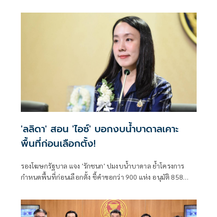
เหน็บ 'อนุทิน' รับแต่ชอบ ไม่รู้ในอนาคตมาตรการป้องกันจะ
รัดกุมหรือไม่
'ลลิดา' สอน 'ไอซ์' บอกงบน้ำบาดาลเคาะ
พื้นที่ก่อนเลือกตั้ง!
รองโฆษกรัฐบาล แจง 'รักชนก' ปมงบน้ำบาดาล ย้ำโครงการ
กำหนดพื้นที่ก่อนเลือกตั้ง ชี้คำขอกว่า 900 แห่ง อนุมัติ 858
แห่งตามหลักเกณฑ์ ไม่ใช่จัดสรรตามการเมือง