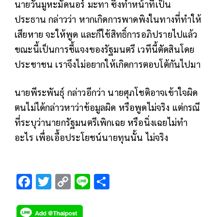
นายวันมูหะมัดนอร์ มะทา ซึ่งทำหน้าที่เป็น
ประธาน กล่าวว่า หากเกิดการพาดพิงในทางที่ทำให้
เสียหาย จะให้พูด และก็ใช้สิทธิ์การอภิปรายไปแล้ว
ขณะนี้เป็นการชี้แจงของรัฐมนตรี เวทีนี้ตัดสินโดย
ประชาชน เราจึงไม่อยากให้เกิดการตอบโต้กันไปมา
นายพีระพันธุ์ กล่าวอีกว่า นายศุภโชติอาจเข้าใจผิด
ตนไม่ได้กล่าวหาว่าข้อมูลผิด หรือพูดไม่จริง แต่กรณี
ที่ระบุว่านายกรัฐมนตรีเพิกเฉย หรือนิ่งเฉยไม่ทำ
อะไร เพื่อเอื้อประโยชน์นายทุนนั้น ไม่จริง
F
T
C
Li
S
ac
wi
o
n
h
e
tt
p
e
ar