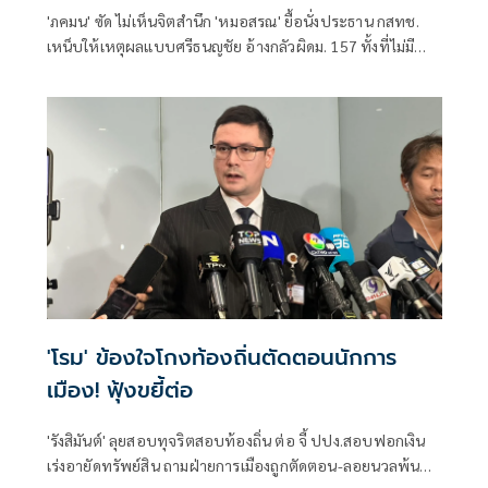
'ภคมน' ซัด ไม่เห็นจิตสำนึก 'หมอสรณ' ยื้อนั่งประธาน กสทช.
เหน็บให้เหตุผลแบบศรีธนญชัย อ้างกลัวผิดม. 157 ทั้งที่ไม่มี
คุณสมบัติตั้งแต่แรก จี้ 'นายกฯ' เลิกแบก ยื่นโปรดเกล้าฯปลดพ้น
ตำแหน่งได้แล้ว
'โรม' ข้องใจโกงท้องถิ่นตัดตอนนักการ
เมือง! ฟุ้งขยี้ต่อ
'รังสิมันต์' ลุยสอบทุจริตสอบท้องถิ่น ต่อ จี้ ปปง.สอบฟอกเงิน
เร่งอายัดทรัพย์สิน ถามฝ่ายการเมืองถูกตัดตอน-ลอยนวลพ้นผิด