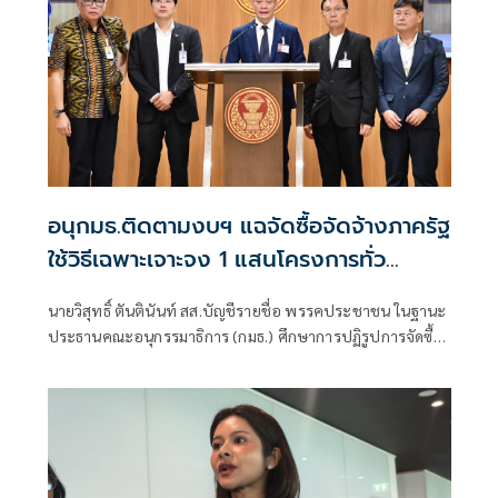
อนุกมธ.ติดตามงบฯ แฉจัดซื้อจัดจ้างภาครัฐ
ใช้วิธีเฉพาะเจาะจง 1 แสนโครงการทั่ว
ประเทศ เอื้อทุจริตงบกว่า 5 หมื่นล้านบาท
นายวิสุทธิ์ ตันตินันท์ สส.บัญชีรายชื่อ พรรคประชาชน ในฐานะ
ประธานคณะอนุกรรมาธิการ (กมธ.) ศึกษาการปฏิรูปการจัดซื้อ
จัดจ้างภาครัฐ ภายใต้คณะกรรมาธิการศึกษาการจัดทำและ
ติดตามการบริหารงบประมาณ สภาผู้แทนราษฎร แถลงความ
คืบหน้า "การศึกษาการปฏิรูปการจัดซื้อจัดจ้างภาครัฐ" ว่า คณะ
อนุกรรมาธิการชุดนี้ประกอบด้วยตัวแทน สส.