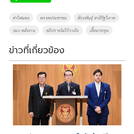
b
er
y
e
o
Li
Tags
ค่าไฟแพง
พรรคประชาชน
พีระพันธุ์ สาลีรัฐวิภาค
o
n
รมว.พลังงาน
อภิปรายไม่ไว้วางใจ
เอื้อนายทุน
k
k
ข่าวที่เกี่ยวข้อง