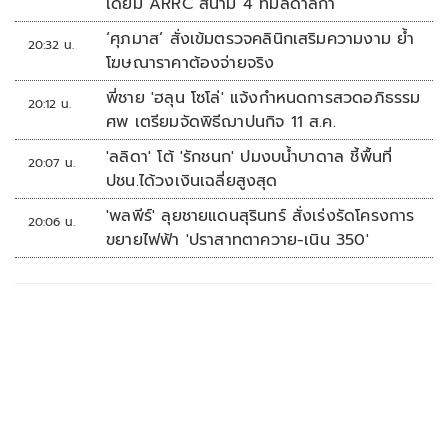
เดียม ARRC สนาม 4 ที่มัลดาลิกา
‘ศุภมาส’ สั่งเข้มตรวจคลินิกเสริมความงาม ย้ำ
20:32 น.
โฆษณาราคาต้องจ่ายจริง
พี่ชาย 'ฮลุน โซโล่' แจ้งกำหนดการสวดอภิธรรม
20:12 น.
ศพ เตรียมจัดพิธีฌาปนกิจ 11 ส.ค.
'ลลิดา' โต้ 'รักชนก' ปมงบน้ำบาดาล ชี้พื้นที่
20:07 น.
ปชน.ได้วงเงินเฉลี่ยสูงสุด
'พลพีร์' ลุยชายแดนสุรินทร์ สั่งเร่งรัดโครงการ
20:06 น.
ขยายไฟฟ้า 'ปราสาทตาควาย-เนิน 350'