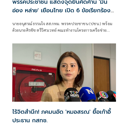
พรรคประชาชน แสดงจุดยืนคัดค้าน 'มิน
อ่อง หล่าย' เยือนไทย เปิด 6 ข้อเรียกร้อง
รัฐสภา-รัฐบาล
นายอนุสรณ์ ธรรมใจ สส.กทม. พรรคประชาชน (ปชน.) พร้อม
ด้วยนายศิรชัช ตรีวิศวเวทย์ คณะทำงานโครงการเครือข่าย
ประชาธิปไตยอาเซียนเพื่อสันติภาพ สิทธิมนุษยชน และการ
พัฒนาอย่างยั่งยืน แถลงคัดค้านการเยือนไทยอย่างเป็นทางการ
ของพลเอกอาวุโส มิน ออง ไลง์
ไร้จิตสำนึก! ภคมนอัด 'หมอสรณ' ยื้อเก้าอี้
ประธาน กสทช.