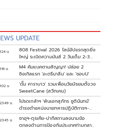
EWS UPDATE
808 Festival 2026 ไลน์อัปแรกสุดยิ่ง
1:24 น.
ใหญ่ ระเบิดความมันส์ 2 วันเต็ม 2-3
ต.ค.นี้
M4 คัมแบคตามสัญญา! ปล่อย 2
1:16 น.
ซิงเกิลแรก 'อะดรีนาลีน' และ 'ชอบU'
'ดั๊ม คาราบาว' รวมเพื่อนวัยมัธยมตั้งวง
1:02 น.
SweetCane (สวีทเคน)
โปรดเกล้าฯ 'พันเอกสุภัทร ชูตินันทน์'
23:49 น.
ดำรงตำแหน่งนายทหารปฏิบัติการฯ-
พระราชทานยศ 'พลตรี'
ซาอุฯ-ตุรเคีย-ปากีสถานลงนามข้อ
23:45 น.
ตกลงด้านการป้องกันประเทศท่ามกลาง