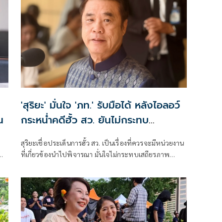
'สุริยะ' มั่นใจ 'ภท.' รับมือได้ หลังไอลอว์
น
กระหน่ำคดีฮั้ว สว. ยันไม่กระทบ
เสถียรภาพรัฐบาล
สุริยะเชื่อประเด็นการฮั้ว สว. เป็นเรื่องที่ควรจะมีหน่วยงาน
ที่เกี่ยวข้องนำไปพิจารณา มั่นใจไม่กระทบเสถียรภาพ
รัฐบาล