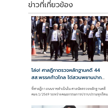
k
k
ข่าวที่เกี่ยวข้อง
โล่ง! ศาลฎีกาตรวจหลักฐานคดี 44
สส.พรรคก้าวไกล ไต่สวนพยานปาก
สุดท้าย 18 พ.ค.ปีหน้าก่อนนัดตัดสิน
ที่ศาลฎีกา ถนนราชดำเนินใน ศาลนัดตรวจหลักฐานคดี
คมจ.1/2569 ระหว่างคณะกรรมการปราบปรามทุจริตแ
ชาติผู้ร้อง กับ 44 สส.พร