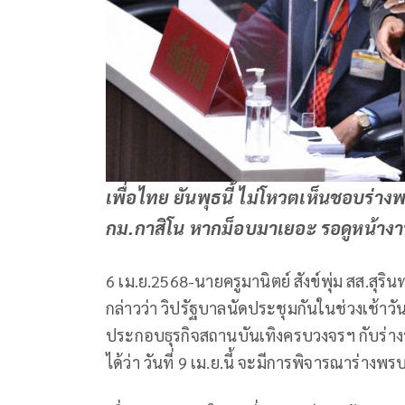
เพื่อไทย ยันพุธนี้ ไม่โหวตเห็นชอบร่า
กม.กาสิโน หากม็อบมาเยอะ รอดูหน้าง
6 เม.ย.2568-นายครูมานิตย์ สังข์พุ่ม สส.ส
กล่าวว่า วิปรัฐบาลนัดประชุมกันในช่วงเช้าวันพ
ประกอบธุรกิจสถานบันเทิงครบวงจรฯ กับร่างพ
ได้ว่า วันที่ 9 เม.ย.นี้ จะมีการพิจารณาร่าง