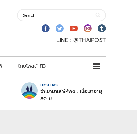
LINE : @THAIPOST
พ์
ไทยโพสต์ ทีวี
มองมุมสูง
จำเขามาเล่าให้ฟัง : เมื่อเราอายุ
80 ปี