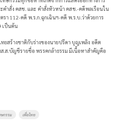
ห้นิรโทษกรรมทุกข้อหาที่เกิดจากการแสดงออกทางการ
ะคำสั่ง คสช. และ คำสั่งหัวหน้า คสช.-คดีพลเรือนใน
12-คดี พ.ร.ก.ฉุกเฉินฯ-คดี พ.ร.บ.ว่าด้วยการ
 เป็นต้น
ยสร้างชาติกับร่างของนายปรีดา บุญเพลิง อดีต
นส.ส.บัญชีรายชื่อ พรรคกล้าธรรม มีเนื้อหาสำคัญคือ
โทษกรรม
เพื่อไทย