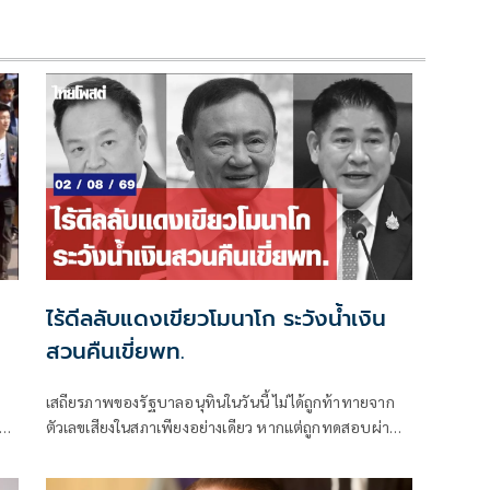
ไร้ดีลลับแดงเขียวโมนาโก ระวังน้ำเงิน
สวนคืนเขี่ยพท.
เสถียรภาพของรัฐบาลอนุทินในวันนี้ ไม่ได้ถูกท้าทายจาก
ห่ง
ตัวเลขเสียงในสภาเพียงอย่างเดียว หากแต่ถูกทดสอบผ่าน
“สงครามข่าวลือ” และความพยายามสร้างภาพความ
แตกแยกภายในเครือข่ายอำนาจของพรรคภูมิใจไทย