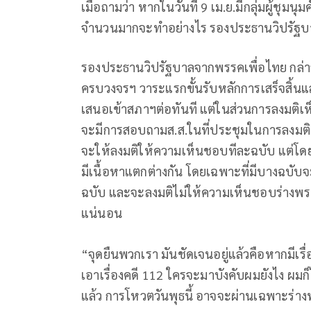
เมื่อถามว่า หากในวันที่ 9 เม.ย.มีกลุ่มผู้ช
จำนวนมากจะทำอย่างไร รองประธานวิปรัฐบาลก
รองประธานวิปรัฐบาลจากพรรคเพื่อไทย กล่า
ครบวงจรฯ วาระแรกขั้นรับหลักการเสร็จสิ้นแล
เสนอเข้าสภาฯต่อทันที แต่ในส่วนการลงมติ
จะมีการสอบถามส.ส.ในที่ประชุมในการลงมติอย
จะให้ลงมติให้ความเห็นชอบทีละฉบับ แต่โดยส่
มีเนื้อหาแตกต่างกัน โดยเฉพาะที่มีบางฉบับ
ฉบับ และจะลงมติไม่ให้ความเห็นชอบร่างพรบ
แน่นอน
“จุดยืนพวกเรา มันชัดเจนอยู่แล้วคือหากมีเรื
เอาเรื่องคดี 112 ใครจะมาบังคับผมยังไง ผมก็
แล้ว การโหวตวันพุธนี้ อาจจะผ่านเฉพาะร่างพ