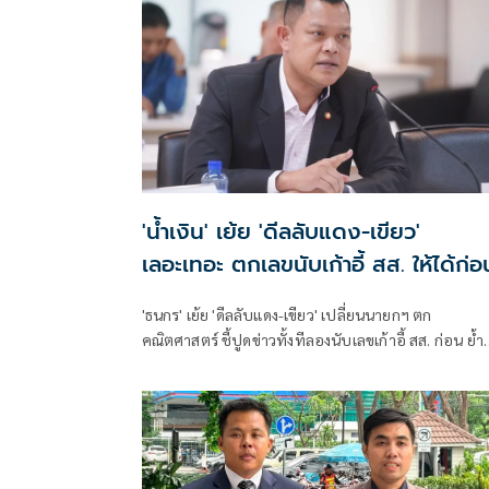
'น้ำเงิน' เย้ย 'ดีลลับแดง-เขียว'
เลอะเทอะ ตกเลขนับเก้าอี้ สส. ให้ได้ก่อ
'ธนกร' เย้ย 'ดีลลับแดง-เขียว' เปลี่ยนนายกฯ ตก
คณิตศาสตร์ ชี้ปูดข่าวทั้งทีลองนับเลขเก้าอี้ สส. ก่อน ย้ำ
พรรคร่วมรัฐบาลยังแน่นปึ้ก