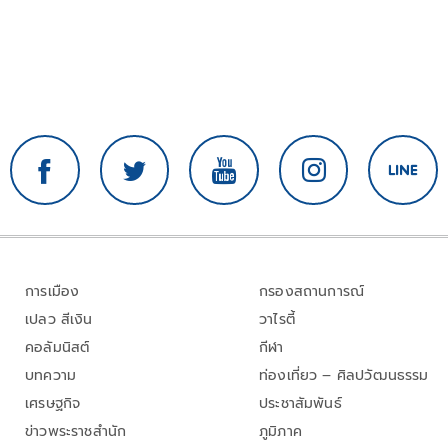
การเมือง
กรองสถานการณ์
เปลว สีเงิน
วาไรตี้
คอลัมนิสต์
กีฬา
บทความ
ท่องเที่ยว – ศิลปวัฒนธรรม
เศรษฐกิจ
ประชาสัมพันธ์
ข่าวพระราชสำนัก
ภูมิภาค