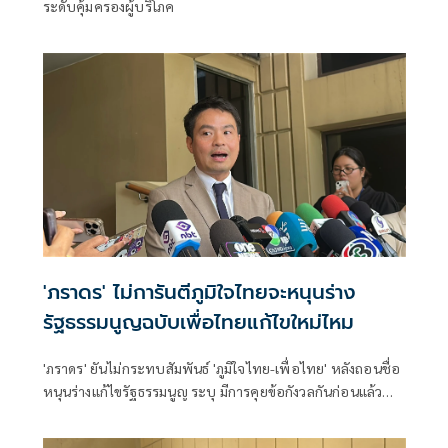
ระดับคุ้มครองผู้บริโภค
'ภราดร' ไม่การันตีภูมิใจไทยจะหนุนร่าง
รัฐธรรมนูญฉบับเพื่อไทยแก้ไขใหม่ไหม
'ภราดร' ยันไม่กระทบสัมพันธ์ 'ภูมิใจไทย-เพื่อไทย' หลังถอนชื่อ
หนุนร่างแก้ไขรัฐธรรมนูญ ระบุ มีการคุยข้อกังวลกันก่อนแล้ว
หวั่นขัดคำวินิจฉัยศาล รธน. ไม่ฟันธง พท.กลับไปแก้ จะร่วม
หนุนใหม่หรือไม่