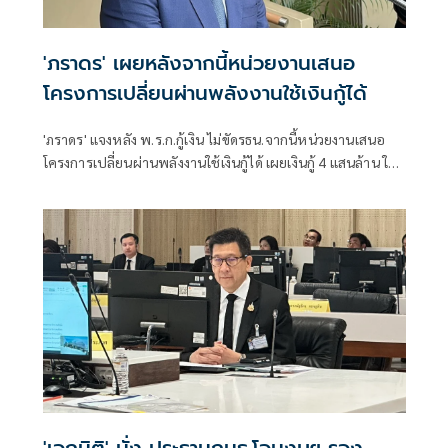
'ภราดร' เผยหลังจากนี้หน่วยงานเสนอ
โครงการเปลี่ยนผ่านพลังงานใช้เงินกู้ได้
'ภราดร' แจงหลัง พ.ร.ก.กู้เงิน ไม่ขัดรธน.จากนี้หน่วยงานเสนอ
โครงการเปลี่ยนผ่านพลังงานใช้เงินกู้ได้ เผยเงินกู้ 4 แสนล้าน ใช้
แล้ว 1.7 แสนล้าน รอ ก.คลังประเมินสถานการณ์คลอดมาตรการ
กระตุ้นเศรษฐกิจ
'เอกนิติ' นั่ง ประธานกมธ.โอนงบฯ รอง