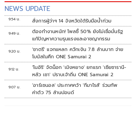
NEWS UPDATE
9:54 น.
สั่งการผู้ว่าฯ 14 จังหวัดใต้รับมือน้ำท่วม
ต้องทำงานหนัก! โพลชี้ 50% ยังไม่เชื่อมั่นรัฐ
9:49 น.
แก้ปัญหาความรุนแรงและอาชญากรรม
'ชาตรี' แจกแหลก ควักเงิน 7.8 ล้านบาท จ่าย
9:20 น.
โบนัสในศึก ONE Samurai 2
'โนอิริ' จัดน็อก 'เมิงหยาง' ยกแรก 'เซียซารานี-
9:12 น.
หลัว เชา' ปราบเจ้าถิ่น ONE Samurai 2
'อาร์เซนอล' ประกาศคว้า 'กีมาไรส์' ร่วมทัพ
9:07 น.
ค่าตัว 75 ล้านปอนด์