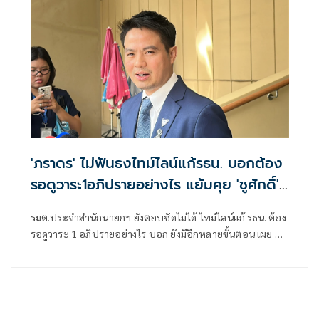
'ภราดร' ไม่ฟันธงไทม์ไลน์แก้รธน. บอกต้อง
รอดูวาระ1อภิปรายอย่างไร แย้มคุย 'ชูศักดิ์'
พร้อมเติมเสียง พท. ยื่นร่างได้
รมต.ประจำสำนักนายกฯ ยังตอบชัดไม่ได้ ไทม์ไลน์แก้ รธน. ต้อง
รอดูวาระ 1 อภิปรายอย่างไร บอก ยังมีอีกหลายขั้นตอน เผย คุย
ชูศักดิ์ แล้ว พร้อมเติมเสียงให้ พท.ยื่นร่างได้