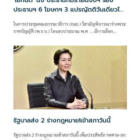
ประธานฯ 6 โฆษกฯ 3 แปรญัตติวันเดียวไม่
เสร็จ ขยายต่อ
ในการประชุมคณะกรรมาธิการ (กมธ.) วิสามัญพิจารณาร่างพระ
ราชบัญญัติ (พ.ร.บ.) โอนงบประมาณ พ.ศ. … มีการเลือก
ตำแหน่งต่างๆ ในกมธ. ดังนี้ นายเอกนิติ นิติทัณฑ์ประภาศ รอง
นายกรัฐมนตรีและรัฐมนตรีว่าการกระทรวงการคลัง เป็น
ประธานกมธ
รัฐบาลส่ง 2 ร่างกฎหมาย!เข้าสภาวันนี้
รัฐบาลส่ง 2 ร่างกฎหมายเข้าสภาวันนี้ เพิ่มประสิทธิภาพศาล-ยก