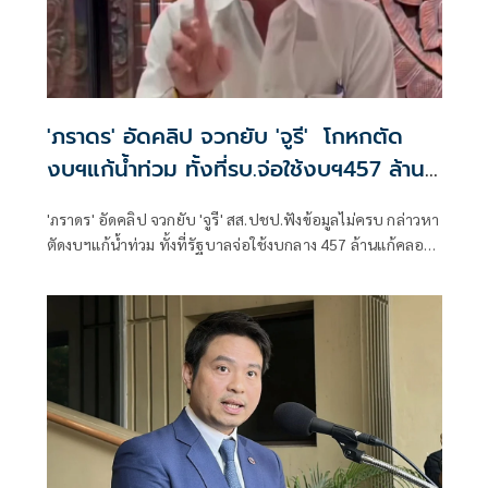
'ภราดร' อัดคลิป​ จวกยับ​ 'จูรี​' ​ โกหกตัด
งบฯแก้น้ำท่วม ทั้งที่รบ.จ่อใช้งบฯ457 ล้าน​
แก้คลองร.1
'ภราดร' อัดคลิป​ จวกยับ​ 'จูรี​' สส.ปชป.ฟังข้อมูลไม่ครบ​ กล่าวหา
ตัดงบฯแก้น้ำท่วม​ ทั้งที่รัฐบาลจ่อใช้งบกลาง​ 457 ล้าน​แก้คลอง
ร.1 ให้เสร็จในต.ค.นี้ก่อนหน้าน้ำ​ ย้อนให้ไปคุย 'นายกฯแป้น'
ทำไมไร้แผนแก้น้ำท่วม​ เขียนขอ 'ห้องเรียนอัจฉริยะ​ -​ เจ็ตสกี'
พร้อมถามงบสะสมเทศบาลเหลือ​ 200 ล้านเก็บไว้ทำไม​ ซัด 'คน
เก่งไม่กลัว​ กลัวคนโกหกตีหน้าเศร้าเล่าความเท็จ'