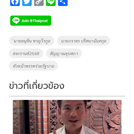
F
T
C
Li
S
ac
wi
o
n
h
e
tt
p
e
ar
b
er
y
e
o
Li
Tags
่ นายอนุทิน ชาญวีรกูล
นายภราดร ปริศนานันทกุล
o
n
สงกรานต์2568
สัญญาณยุบสภา
k
k
หัวหน้าพรรคร่วมรัฐบาล
ข่าวที่เกี่ยวข้อง