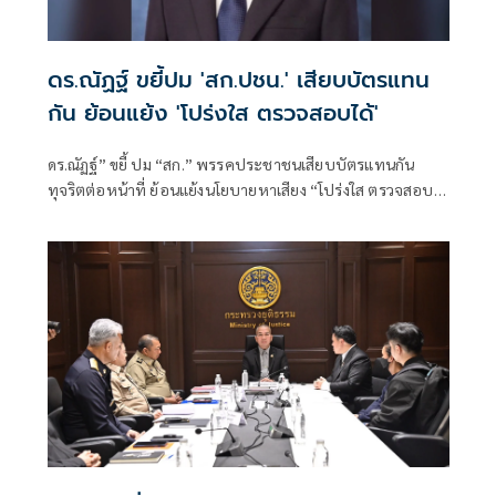
ดร.ณัฏฐ์ ขยี้ปม 'สก.ปชน.' เสียบบัตรแทน
กัน ย้อนแย้ง 'โปร่งใส ตรวจสอบได้'
ดร.ณัฏฐ์” ขยี้ ปม “สก.” พรรคประชาชนเสียบบัตรแทนกัน
ทุจริตต่อหน้าที่ ย้อนแย้งนโยบายหาเสียง “โปร่งใส ตรวจสอบ
ได้” หาก ปปช.เชือด เป็นอำนาจของศาลอาญาคดีทุจริตฯ