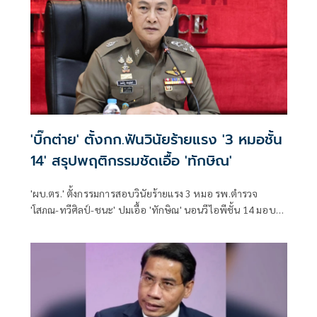
'บิ๊กต่าย' ตั้งกก.ฟันวินัยร้ายแรง '3 หมอชั้น
14' สรุปพฤติกรรมชัดเอื้อ 'ทักษิณ'
'ผบ.ตร.' ตั้งกรรมการสอบวินัยร้ายแรง 3 หมอ รพ.ตำรวจ
'โสภณ-ทวีศิลป์-ชนะ' ปมเอื้อ 'ทักษิณ' นอนวีไอพีชั้น 14 มอบ
หมาย 'พล.ต.อ.อิทธิพล' นั่งประธาน เร่งสรุปโดยเร็ว