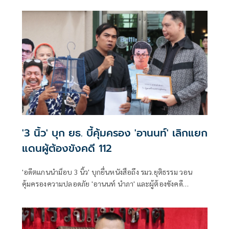
'3 นิ้ว' บุก ยธ. บี้คุ้มครอง 'อานนท์' เลิกแยก
แดนผู้ต้องขังคดี 112
'อดีตแกนนำม็อบ 3 นิ้ว' บุกยื่นหนังสือถึง รมว.ยุติธรรม วอน
คุ้มครองความปลอดภัย 'อานนท์ นำภา' และผู้ต้องขังคดี
การเมือง หลังส่งจดหมายร้องหวั่นถูกแยกแดนเสี่ยงอันตราย