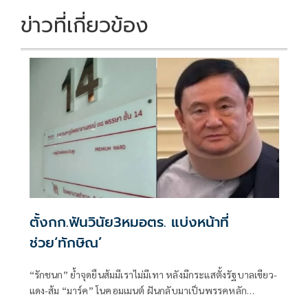
ข่าวที่เกี่ยวข้อง
ตั้งกก.ฟันวินัย3หมอตร. แบ่งหน้าที่
ช่วย‘ทักษิณ’
“รักชนก” ย้ำจุดยืนส้มมีเราไม่มีเทา หลังมีกระแสตั้งรัฐบาลเขียว-
แดง-ส้ม “มาร์ค” โนคอมเมนต์ ฝันกลับมาเป็นพรรคหลัก
“ผบ.ตร.” ตั้งกรรมการสอบ