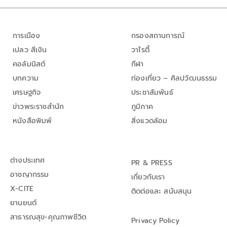
การเมือง
กรองสถานการณ์
เปลว สีเงิน
วาไรตี้
คอลัมนิสต์
กีฬา
บทความ
ท่องเที่ยว – ศิลปวัฒนธรรม
เศรษฐกิจ
ประชาสัมพันธ์
ข่าวพระราชสำนัก
ภูมิภาค
หนังสือพิมพ์
สิ่งแวดล้อม
ต่างประเทศ
PR & PRESS
อาชญากรรม
เกี่ยวกับเรา
X-CITE
ติดต่อและ สนับสนุน
ยานยนต์
สาธารณสุข-คุณภาพชีวิต
Privacy Policy