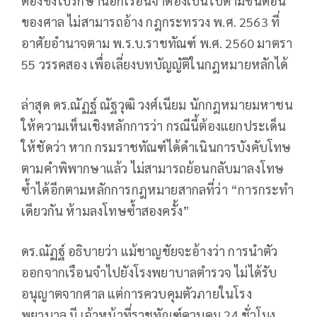
ต้องขังไปรักษานอกเรือนจำต้องเป็นไปตามขั้นตอน
ของศาล ไม่สามารถอ้าง
กฎกระทรวง พ.ศ. 2563
ที่
อาศัยอำนาจตาม
พ.ร.บ.ราชทัณฑ์ พ.ศ. 2560 มาตรา
55 วรรคสอง
เพื่อเลี่ยงบทบัญญัติในกฎหมายหลักได้
ล่าสุด
ดร.ณัฏฐ์ ณัฐวุฒิ วงศ์เนียม
นักกฎหมายมหาชน
ให้ความเห็นเชิงหลักการว่า กรณีนี้ต้องแยกประเด็น
ให้ชัดว่า หาก
กรมราชทัณฑ์ได้ดำเนินการบังคับโทษ
ตามคำพิพากษาแล้ว
ไม่สามารถย้อนกลับมาลงโทษ
ซ้ำได้อีกตามหลักการกฎหมายสากลที่ว่า “
การกระทำ
เดียวกัน ห้ามลงโทษซ้ำสองครั้ง
”
ดร.ณัฏฐ์ อธิบายว่า แม้ชาญชัยจะอ้างว่า การนำตัว
ออกจากเรือนจำไปยังโรงพยาบาลตำรวจ ไม่ได้รับ
อนุญาตจากศาล แต่การควบคุมตัวภายในโรง
พยาบาล มี
เจ้าหน้าที่ราชทัณฑ์ควบคุม 24 ชั่วโมง