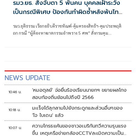
รมว.ยธ. สั่งจับตา 5 พันคน บุคคลเฝ้าระวัง
เป็นกรณีพิเศษ ป้องกันทำผิดซ้ำหลังพ้นโทษ
ลดความเสี่ยงเกิดเหตุร้าย
รมว.ยุติธรรม เรียกอธิบดีราชทัณฑ์-คุ้มครองสิทธิฯ-คุมประพฤติ
ถก กรณี “ผู้ต้องหาฆาตกรรมอำพราง 5 ศพ” สั่งกรมคุม
ประพฤติ เฝ้าระวังกลุ่มเสี่ยง พร้อมบูรณาการมหาดไทย ยก
ระดับมาตรการความปลอดภัยในระดับพื้นที่
NEWS UPDATE
'หมอตุลย์' จ่อยื่นร้องเรียนนายกฯ ขยายผลโกง
10:46 น.
สอบท้องถิ่นย้อนไปถึงปี 2566
มะเร็งได้ลุกลามไปยังกระดูกและส่วนอื่นๆของ
10:18 น.
'โจ ไบเดน' แล้ว
ความโกรธแค้นของชาวอเมริกันทวีความรุนแรง
10:07 น.
ขึ้น เหตุเครือข่ายกล้องCCTVละเมิดความเป็น