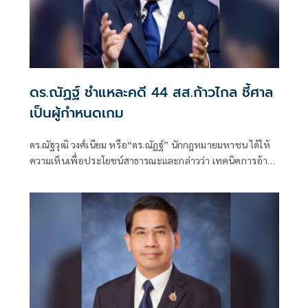
ดร.ณัฏฐ์ ชำแหละคดี 44 สส.ก้าวไกล ชี้ศาล
เป็นผู้กำหนดเกม
ดร.ณัฐวุฒิ วงศ์เนียม หรือ“ดร.ณัฏฐ์” นักกฎหมายมหาชน ได้ให้
ความเห็นเพื่อประโยชน์สาธารณะและกล่าวว่า เทคนิคการอ้าง
พยานจำ