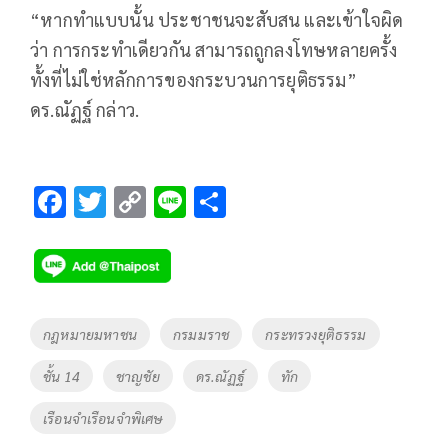
“หากทำแบบนั้น ประชาชนจะสับสน และเข้าใจผิด
ว่า การกระทำเดียวกัน สามารถถูกลงโทษหลายครั้ง
ทั้งที่ไม่ใช่หลักการของกระบวนการยุติธรรม”
ดร.ณัฏฐ์ กล่าว
.
F
T
C
Li
S
ac
wi
o
n
h
e
tt
p
e
ar
b
er
y
e
o
Li
Tags
กฎหมายมหาชน
กรมมราช
กระทรวงยุติธรรม
o
n
ชั้น 14
ชาญชัย
ดร.ณัฏฐ์
ทัก
k
k
เรือนจำเรือนจำพิเศษ