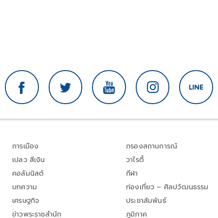
การเมือง
กรองสถานการณ์
เปลว สีเงิน
วาไรตี้
คอลัมนิสต์
กีฬา
บทความ
ท่องเที่ยว – ศิลปวัฒนธรรม
เศรษฐกิจ
ประชาสัมพันธ์
ข่าวพระราชสำนัก
ภูมิภาค