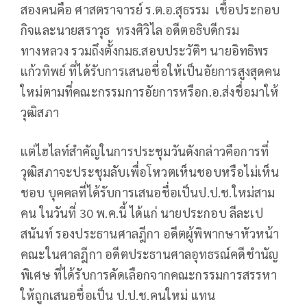
สองคนคือ ศาสตราจารย์ ร.ต.อ.สุธรรม เชื้อประกอบ
กิจและนายสราวุธ ทรงศิวิไล อดีตอธิบดีกรม
ทางหลวง รวมถึงตั้งกมธ.สอบประวัติฯ นายอิทธิพร
แก้วทิพย์ ที่ได้รับการเสนอชื่อให้เป็นอัยการสูงสุดคน
ใหม่ตามที่คณะกรรมการอัยการหรือก.อ.ส่งชื่อมาให้
วุฒิสภา
แต่ไฮไลท์สำคัญในการประชุมวันดังกล่าวคือการที่
วุฒิสภาจะประชุมลับเพื่อโหวตเห็นชอบหรือไม่เห็น
ชอบ บุคคลที่ได้รับการเสนอชื่อเป็นป.ป.ช.ใหม่สาม
คน ในวันที่ 30 พ.ค.นี้ ได้แก่ นายประกอบ ลีละเป
สนันท์ รองประธานศาลฎีกา อดีตผู้พิพากษาหัวหน้า
คณะในศาลฎีกา อดีตประธานศาลอุทธรณ์คดีชำนัญ
พิเศษ ที่ได้รับการคัดเลือกจากคณะกรรมการสรรหา
ให้ถูกเสนอชื่อเป็น ป.ป.ช.คนใหม่ แทน