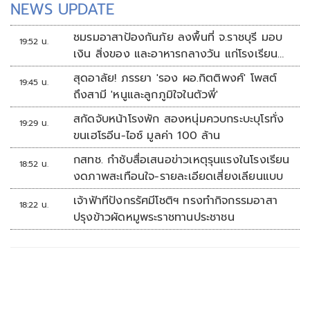
NEWS UPDATE
ชมรมอาสาป้องกันภัย ลงพื้นที่ จ.ราชบุรี มอบ
19:52 น.
เงิน สิ่งของ และอาหารกลางวัน แก่โรงเรียน
บ้านหนองน้ำใส
สุดอาลัย! ภรรยา 'รอง ผอ.กิตติพงศ์' โพสต์
19:45 น.
ถึงสามี 'หนูและลูกภูมิใจในตัวพี่'
สกัดจับหน้าโรงพัก สองหนุ่มควบกระบะบุโรทั่ง
19:29 น.
ขนเฮโรอีน-ไอซ์ มูลค่า 100 ล้าน
กสทช. กำชับสื่อเสนอข่าวเหตุรุนแรงในโรงเรียน
18:52 น.
งดภาพสะเทือนใจ-รายละเอียดเสี่ยงเลียนแบบ
เจ้าฟ้าทีปังกรรัศมีโชติฯ ทรงทำกิจกรรมอาสา
18:22 น.
ปรุงข้าวผัดหมูพระราชทานประชาชน