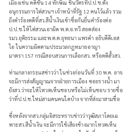
เมืองเช่น คดีชั้น 14 ทักษิณ ชินวัตรที่ป.ป.ช.ตั้ง
อนุกรรมการไต่สวนฯ เจ้าหน้าที่รัฐ 12 คนไว้แล้ว รวม
ถึงคำร้องคดีที่สว.สีน้ำเงินเข้าชื่อกันยื่นคำร้องต่อ
ป.ป.ช.ให้ไต่สวนเอาผิด พ.ต.อ.ทวี สอดส่อง
รมว.ยุติธรรม และพ.ต.ต.ยุทธนา แพรดำ อธิบดีดีเอส
ไอ ในความผิดตามประมวลกฎหมายอาญา
มาตรา 157 กรณีสอบสวนการเลือกสว. หรือคดีฮั้วสว.
ท่ามกลางกระแสข่าวว่า ในช่วงก่อนวันที่ 30 พ.ค. อาจ
จะมีการส่งสัญญาณจากฝ่ายการเมือง ซอยรางน้ำ มา
ยังสว.ว่าจะให้โหวตเห็นชอบหรือไม่เห็นชอบ รายชื่อ
ว่าที่ป.ป.ช.ใหม่สามคนคนใดบ้าง จากที่ส่งมาสามชื่อ
ซึ่งหลังจากสว.กลุ่มอิสระทราบข่าวว่าวุฒิสภาโดยเฉ
พาะสว.สีน้ำเงิน จะมีการใช้เสียงข้างมากโหวตเห็น