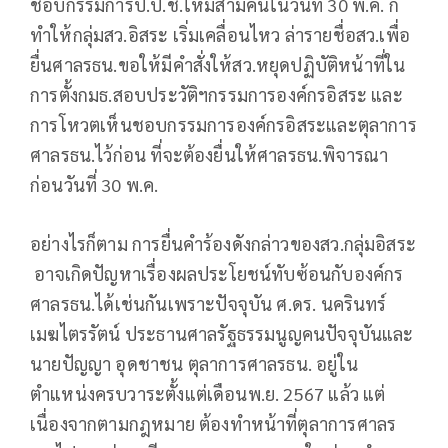
ชอบกรรมการป.ป.ช.ใหม่สามคนในวันที่ 30 พ.ค. ก็
ทำให้กลุ่มสว.อิสระ เริ่มเคลื่อนไหว ล่ารายชื่อสว.เพื่อ
ยื่นศาลรธน.ขอให้มีคำสั่งให้สว.หยุดปฏิบัติหน้าที่ใน
การตั้งกมธ.สอบประวัติฯกรรมการองค์กรอิสระ และ
การโหวตเห็นชอบกรรมการองค์กรอิสระและตุลาการ
ศาลรธน.ไว้ก่อน ที่จะต้องยื่นให้ศาลรธน.พิจารณา
ก่อนวันที่ 30 พ.ค.
อย่างไรก็ตาม การยื่นคำร้องดังกล่าวของสว.กลุ่มอิสระ
อาจเกิดปัญหาเรื่องผลประโยชน์ทับซ้อนกับองค์กร
ศาลรธน.ได้เช่นกันเพราะปัจจุบัน ศ.ดร. นครินทร์
เมฆไตรรัตน์ ประธานศาลรัฐธรรมนูญคนปัจจุบันและ
นายปัญญา อุดชาชน ตุลาการศาลรธน. อยู่ใน
ตำแหน่งครบวาระตั้งแต่เดือนพ.ย. 2567 แล้ว แต่
เนื่องจากตามกฎหมาย ต้องทำหน้าที่ตุลาการศาลร