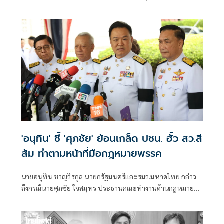
ระบุว่า ประเด็นดังกล่าวยังคงอาศัยข้อมูลชุดเดิมที่ถูกหยิบยกขึ้น
มาอย่างต่อเนื่อง และไม่น่าจะทำให้ผลของคดีเปลี่ยนแปลงไป
จากเดิม นายธนพรกล่าวว่า ในช่วงที่ พ.ต.อ.ทวี สอดส่อง ดำรง
ตำแหน่งรัฐมนตรีว่าการกระทรวงยุติธรรม และกำกับดูแลกรม
สอบสวนคดีพิเศษ (DSI) และ นายภูมิธรรม เวชชยชัย
'อนุทิน' ชี้ 'ศุภชัย' ย้อนเกล็ด ปชน. ฮั้ว สว.สี
ส้ม ทำตามหน้าที่มือกฎหมายพรรค
นายอนุทิน ชาญวีรกูล นายกรัฐมนตรีและรมว.มหาดไทย กล่าว
ถึงกรณีนายศุภชัย ใจสมุทร ประธานคณะทํางานด้านกฎหมาย
พรรคภูมิใจไทย เรียกร้องให้ตรวจสอบคืนกรณีฮั้วสว.สีส้ม นา
ยกฯเห็นด้วยกับแนวทางนี้หรือไม่ ว่า นายศุภชัย ทําหน้าที่ของ
ท่าน