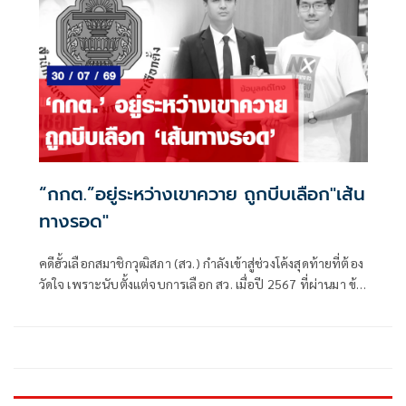
“กกต.”อยู่ระหว่างเขาควาย ถูกบีบเลือก"เส้น
ทางรอด"
คดีฮั้วเลือกสมาชิกวุฒิสภา (สว.) กำลังเข้าสู่ช่วงโค้งสุดท้ายที่ต้อง
วัดใจ เพราะนับตั้งแต่จบการเลือก สว. เมื่อปี 2567 ที่ผ่านมา ข้อ
ครหาเรื่องขบวนการจัดตั้ง การเดินสายจองห้องพักในกรุงเทพฯ
และปริมณฑล การแจกตั๋วเครื่องบิน ตลอดจนตารางโพยลง
คะแนน ได้กลายเป็นของติดตัว สว.ชุดปัจจุบันสัดส่วนเกินครึ่ง
สภา หรือที่เรียกกันติดปากว่า "สว.สีน้ำเงิน"