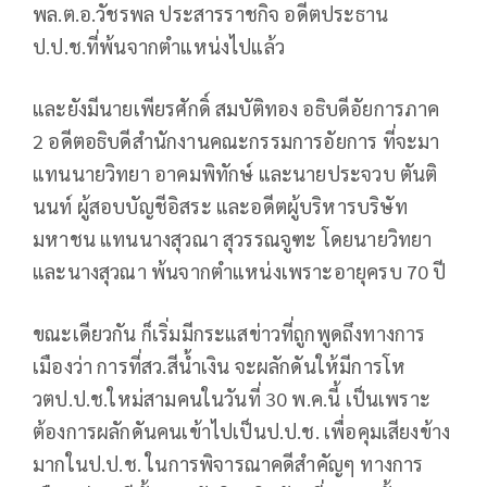
พล.ต.อ.วัชรพล ประสารราชกิจ อดีตประธาน
ป.ป.ช.ที่พ้นจากตำแหน่งไปแล้ว
และยังมีนายเพียรศักดิ์ สมบัติทอง อธิบดีอัยการภาค
2 อดีตอธิบดีสำนักงานคณะกรรมการอัยการ ที่จะมา
แทนนายวิทยา อาคมพิทักษ์ และนายประจวบ ตันติ
นนท์ ผู้สอบบัญชีอิสระ และอดีตผู้บริหารบริษัท
มหาชน แทนนางสุวณา สุวรรณจูฑะ โดยนายวิทยา
และนางสุวณา พ้นจากตำแหน่งเพราะอายุครบ 70 ปี
ขณะเดียวกัน ก็เริ่มมีกระแสข่าวที่ถูกพูดถึงทางการ
เมืองว่า การที่สว.สีน้ำเงิน จะผลักดันให้มีการโห
วตป.ป.ช.ใหม่สามคนในวันที่ 30 พ.ค.นี้ เป็นเพราะ
ต้องการผลักดันคนเข้าไปเป็นป.ป.ช. เพื่อคุมเสียงข้าง
มากในป.ป.ช. ในการพิจารณาคดีสำคัญๆ ทางการ