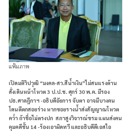
แฟ้มภาพ
เปิดมติวิปวุฒิ “มงคล-สว.สีน้ำเงิน”ไม่สนแรงต้าน
สั่งเดินหน้าโหวต 3 ป.ป.ช. ศุกร์ 30 พ.ค. มีรอง
ปธ.ศาลฎีกาฯ -อธิบดีอัยการ จับตา อาจมีบางคน
โดนตีตกสอยร่วง หากซอยรางน้ำส่งสัญญาณโหวต
คว่ำ ถ้าชื่อไม่ตรงปก สภาสูงวิจารณ์ขรม แผนส่งคน
คุมคดีชั้น 14 -ร้องเอาผิดทวี และอธิบดีดีเอสไอ