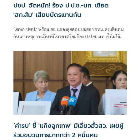
ปชป. จัดหนัก! ร้อง ป.ป.ช.-มท. เชือด
'สก.ส้ม' เสียบบัตรแทนกัน
'โฆษก ปชป.' พร้อม สก. แถลงลุยสอบปมสภา กทม. ลงมติแทน
กัน เล่าเหตุการณ์วินาทีโหวต เตรียมร้อง ป.ป.ช.-มท. ย้ำไม่ได้
กลั่นแกล้งทางการเมือง แต่ต้องร่วมสร้างความโปร่งใส
‘คำรบ’ ชี้ 'แก๊งลูกเทพ' มีเอี่ยวฮั้วสว. เผยผู้
ร่วมขบวนการมากกว่า 2 หมื่นคน