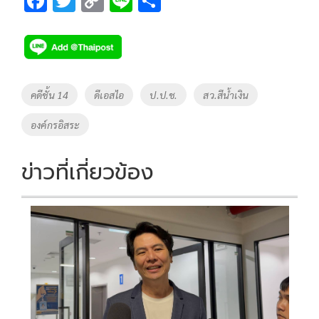
F
T
C
Li
S
ac
wi
o
n
h
e
tt
p
e
ar
b
er
y
e
o
Li
Tags
คดีชั้น 14
ดีเอสไอ
ป.ป.ช.
สว.สีน้ำเงิน
o
n
องค์กรอิสระ
k
k
ข่าวที่เกี่ยวข้อง