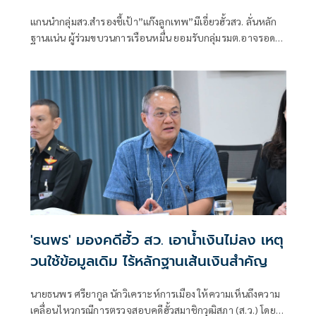
แกนนำกลุ่มสว.สำรองชี้เป้า”แก๊งลูกเทพ”มีเอี่ยวฮั้วสว. ลั่นหลัก
ฐานแน่น ผู้ร่วมขบวนการเรือนหมื่น ยอมรับกลุ่มรมต.อาจรอด
เพราะคดีอาญา หลักฐานต้องชัดสิ้นข้อสงสัย เตือนกกต.หากไม่
ส่งศาลฎีกาสอย 138 สว.โดนร้องเอาผิดติดคุก!
'ธนพร' มองคดีฮั้ว สว. เอาน้ำเงินไม่ลง เหตุ
วนใช้ข้อมูลเดิม ไร้หลักฐานเส้นเงินสำคัญ
นายธนพร ศรียากูล นักวิเคราะห์การเมือง ให้ความเห็นถึงความ
เคลื่อนไหวกรณีการตรวจสอบคดีฮั้วสมาชิกวุฒิสภา (ส.ว.) โดย