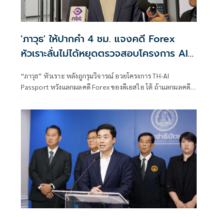
'ภาวุธ' ให้ปากคำ 4 ชม. แจงคดี Forex
หัวเราะลั่นไม่ได้หยุดตรวจสอบโครงการ AI
แลกจบคดี
“ภาวุธ” หัวเราะ หลังถูกรุมวิจารณ์ อวยโครงการ TH-AI
Passport หวังแลกผลคดี Forex ของดีเอสไอ โต้ ถ้าแลกผลคดี
ได้คงไม่มายืนอยู่ตรงนี้ รับลดบทบาทตรวจสอบ เหตุติดภารกิจ
งานประชุมคณะอนุฯหลายชุด เผยยังมีเพื่อน สส.รายอื่นของ
พรรคประชาชน รับผิดชอบโดยตรงอยู่แล้ว