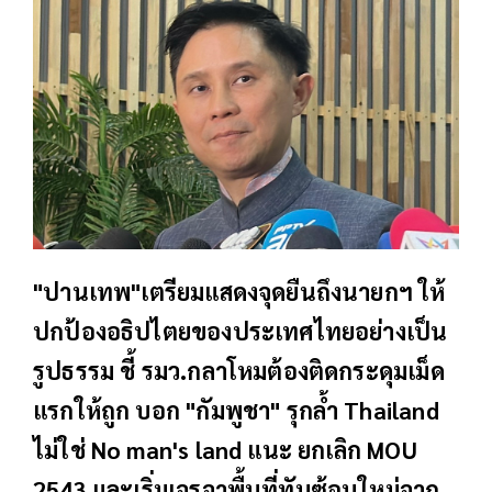
"ปานเทพ"เตรียมแสดงจุดยืนถึงนายกฯ ให้
ปกป้องอธิปไตยของประเทศไทยอย่างเป็น
รูปธรรม ชี้ รมว.กลาโหมต้องติดกระดุมเม็ด
แรกให้ถูก บอก "กัมพูชา" รุกล้ำ Thailand
ไม่ใช่ No man's land แนะ ยกเลิก MOU
2543 และเริ่มเจรจาพื้นที่ทับซ้อนใหม่จาก