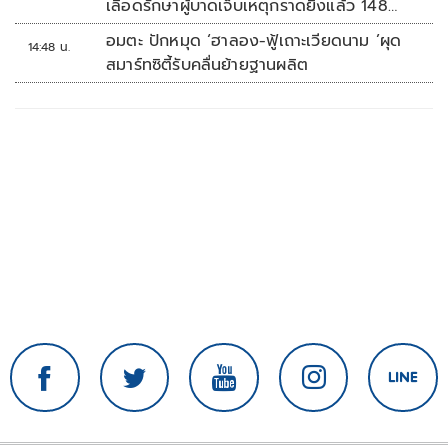
เลือดรักษาผู้บาดเจ็บเหตุกราดยิงแล้ว 148
ยูนิต
อมตะ ปักหมุด ‘ฮาลอง-ฟู้เถาะเวียดนาม ’ผุด
14:48 น.
สมาร์ทซิตี้รับคลื่นย้ายฐานผลิต