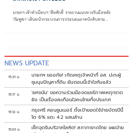
นายกฯ เข้าทำเนียบฯ 'สีหศักดิ์' รายงานแนวทางรับมือหลัง
'กัมพูชา' เดินหน้ากระบวนการประนอมภาคบังคับตาม
UNCLOS
NEWS UPDATE
นายกฯ ขออภัย! เกิดเหตุเจ้าหน้าที่ อส. ปะทะผู้
15:31 น.
ชุมนุมปัญหาที่ดิน ยันตอนนี้เข้าใจกันแล้ว
'ยศชนัน' ขอความร่วมมืองดแชร์ภาพเหตุกราด
15:17 น.
ยิง เป็นเรื่องสะเทือนใจคนไทยทั้งประเทศ
กรุงศรี คอนซูมเมอร์ ตั้งเป้ายอดใช้จ่ายบัตรปีนี้
15:12 น.
โต 6% แตะ 4.2 แสนล้าน
เช็กจุดรับบริจาคโลหิต! สภากาชาดไทย เผยจ่าย
15:01 น.