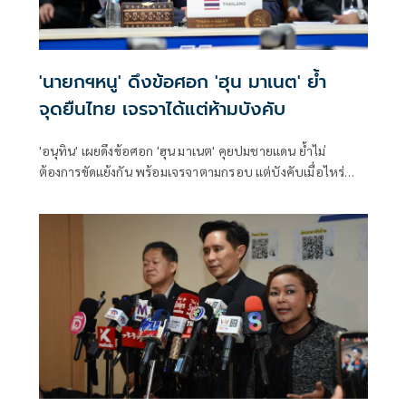
'นายกฯหนู' ดึงข้อศอก 'ฮุน มาเนต' ย้ำ
จุดยืนไทย เจรจาได้แต่ห้ามบังคับ
'อนุทิน' เผยดึงข้อศอก 'ฮุน มาเนต' คุยปมชายแดน ย้ำไม่
ต้องการขัดแย้งกัน พร้อมเจรจาตามกรอบ แต่บังคับเมื่อไหร่
หยุดทันที ลั่นไม่พูดเรื่องเปิดด่าน คำต้องห้ามเดี๋ยวคนไทยโกรธ
ตาย