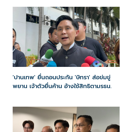
ให้ประเทศชาติ
'ปานเทพ' ยื่นถอนประกัน 'ษิทรา' ส่อข่มขู่
พยาน เจ้าตัวยื่นค้าน อ้างใช้สิทธิตามรธน.