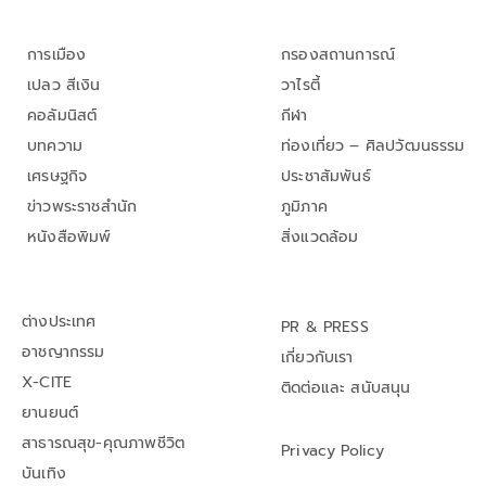
การเมือง
กรองสถานการณ์
เปลว สีเงิน
วาไรตี้
คอลัมนิสต์
กีฬา
บทความ
ท่องเที่ยว – ศิลปวัฒนธรรม
เศรษฐกิจ
ประชาสัมพันธ์
ข่าวพระราชสำนัก
ภูมิภาค
หนังสือพิมพ์
สิ่งแวดล้อม
ต่างประเทศ
PR & PRESS
อาชญากรรม
เกี่ยวกับเรา
X-CITE
ติดต่อและ สนับสนุน
ยานยนต์
สาธารณสุข-คุณภาพชีวิต
Privacy Policy
บันเทิง