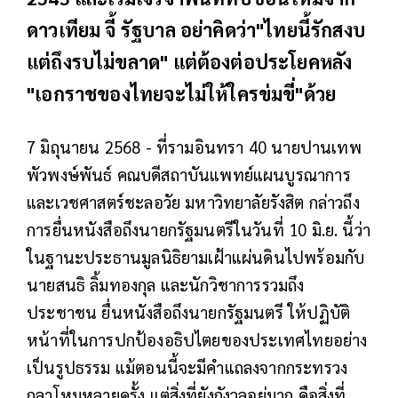
ดาวเทียม จี้ รัฐบาล อย่าคิดว่า"ไทยนี้รักสงบ
แต่ถึงรบไม่ขลาด" แต่ต้องต่อประโยคหลัง
"เอกราชของไทยจะไม่ให้ใครข่มขี่"ด้วย
7 มิถุนายน 2568 - ที่รามอินทรา 40 นายปานเทพ
พัวพงษ์พันธ์ คณบดีสถาบันแพทย์แผนบูรณาการ
และเวชศาสตร์ชะลอวัย มหาวิทยาลัยรังสิต กล่าวถึง
การยื่นหนังสือถึงนายกรัฐมนตรีในวันที่ 10 มิ.ย. นี้ว่า
ในฐานะประธานมูลนิธิยามเฝ้าแผ่นดินไปพร้อมกับ
นายสนธิ ลิ้มทองกุล และนักวิชาการรวมถึง
ประชาชน ยื่นหนังสือถึงนายกรัฐมนตรี ให้ปฏิบัติ
หน้าที่ในการปกป้องอธิปไตยของประเทศไทยอย่าง
เป็นรูปธรรม แม้ตอนนี้จะมีคำแถลงจากกระทรวง
กลาโหมหลายครั้ง แต่สิ่งที่ยังกังวลอยู่มาก คือสิ่งที่