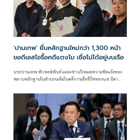
'ปานเทพ' ยื่นหลักฐานใหม่กว่า 1,300 หน้า
ขอดีเอสไอรื้อคดีแตงโม เชื่อไม่ได้อยู่บนเรือ
นายปานเทพ พัวพงษ์พันธ์ แถลงข่าวเปิดเผยความขัดแย้งของ
พยานหลักฐานในสำนวนเดิมในคดีการเสียชีวิตของน.ส.นิดา
แตงโม พัชรวีระพงษ์ โดยนำหลักฐานเชิงวิทยาศาสตร์ ข้อมูล
พิกัดดาวเทียม และรายงานดิจิทัลที่มีความหนากว่า 1,300 หน้า
ยื่นตรงต่ออธิบดีกรมสอบสวนคดีพิเศษ (ดีเอสไอ)