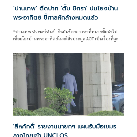
‘ปานเทพ’ ดีดปาก ‘ตั้ม ษิทรา’ ปมโยงบ้าน
พระอาทิตย์ ชี้ศาลหักล้างหมดแล้ว
“ปานเทพ พัวพงษ์พันธ์” ยืนยันข้อกล่าวหาที่ทนายตั้มนำไป
เชื่อมโยงบ้านพระอาทิตย์ในคดีฮั้วประมูล AOT เป็นเรื่องที่ถูก
ตรวจสอบและหักล้างในชั้นศาลแล้ว พร้อมระบุการนำประเด็น
เดิมไปร้อง DSI และเผยแพร่ผ่านสื่
'สีหศักดิ์' รายงานนายกฯ แผนรับมือเขมร
ลากไทยเข้า UNCLOS