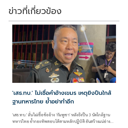
ข่าวที่เกี่ยวข้อง
'เสธ.ทบ.' ไม่เชื่อคำอ้างเขมร เหตุยิงปืนใกล้
ฐานทหารไทย ย้ำอย่าทำอีก
'เสธ.ทบ.' ลั่นไม่เชื่อข้ออ้าง 'กัมพูชา' หลังยิงปืน 3 นัดใกล้ฐาน
ทหารไทย ย้ำกองทัพตอบโต้ตามหลักปฏิบัติ ยันสร้างแน่อ่าง
เก็บน้ำ 'ห้วยตามาเรีย' ไม่ว่าจะใช้งบไหน ขอแค่สร้างประโยชน์