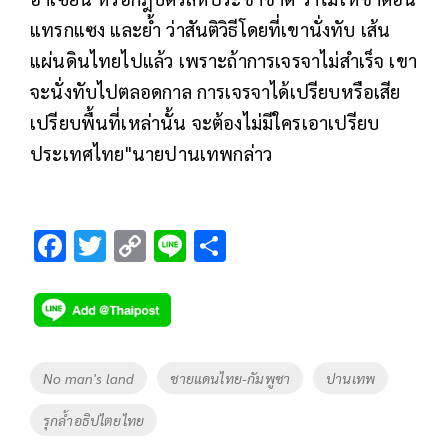
แทรกแซง และย้ำ ว่าสันติวิธีโดยที่เขานั่งทับ เส้น
แผ่นดินไทยไปแล้ว เพราะถ้าการเจรจาไม่สำเร็จ เขา
จะนั่งทับไปตลอดกาล การเจรจาได้เปรียบหรือเสีย
เปรียบพื้นที่เหล่านั้น จะต้องไม่มีใครเอาเปรียบ
ประเทศไทย"นายปานเทพกล่าว
F
T
C
Li
S
ac
wi
o
n
h
e
tt
p
e
ar
b
er
y
e
o
Li
Tags
No man's land
ชายแดนไทย-กัมพูชา
ปานเทพ
o
n
รุกล้ำอธิปไตยไทย
k
k