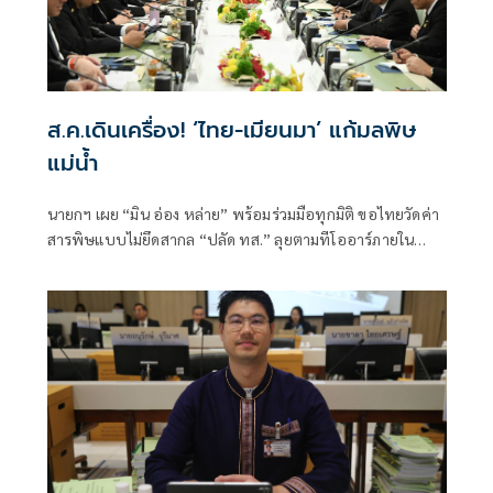
ส.ค.เดินเครื่อง! ‘ไทย-เมียนมา’ แก้มลพิษ
แม่นํ้า
นายกฯ เผย “มิน อ่อง หล่าย” พร้อมร่วมมือทุกมิติ ขอไทยวัดค่า
สารพิษแบบไม่ยึดสากล “ปลัด ทส.” ลุยตามทีโออาร์ภายใน
ส.ค.นี้ “เด็กส้ม” ซัดปูพรมแดงรับเป็นจุดต่ำที่สุดของยุทธศาสตร์
การทูตไทยบนเวทีโลก