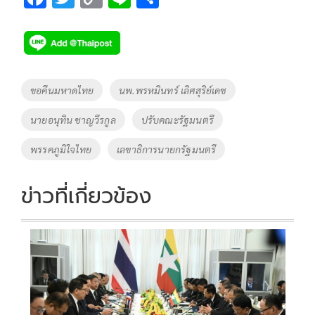
ac
wi
o
n
h
e
tt
p
e
ar
b
er
y
e
o
Li
Tags
ขอคืนมหาดไทย
นพ.พรหมินทร์ เลิศสุริย์เดช
o
n
นายอนุทิน ชาญวีรกูล
ปรับคณะรัฐมนตรี
k
k
พรรคภูมิใจไทย
เลขาธิการนายกรัฐมนตรี
ข่าวที่เกี่ยวข้อง