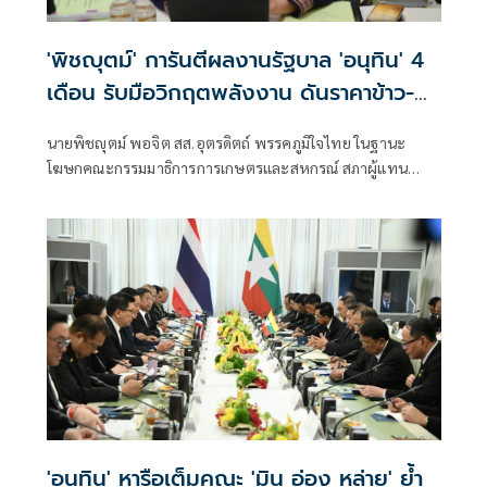
'พิชญุตม์' การันตีผลงานรัฐบาล 'อนุทิน' 4
เดือน รับมือวิกฤตพลังงาน ดันราคาข้าว-
ยาง-ปาล์ม พุ่งต่อเนื่อง พร้อมอัดมาตรการ
นายพิชญุตม์ พอจิต สส.อุตรดิตถ์ พรรคภูมิใจไทย ในฐานะ
ช่วยลดต้นทุน-ขยายตลาดโลก
โฆษกคณะกรรมมาธิการการเกษตรและสหกรณ์ สภาผู้แทน
ราษฎร กล่าวถึงสถานการณ์ราคาสินค้าเกษตร ว่า ภายหลัง
รัฐบาลภายใต้การนำของนายอนุทิน ชาญวีรกูล นายกรัฐมนตรี
เข้าบริหารประเทศ 4 เดือน สามารถรับมือกับวิกฤตพลังงาน
และสงครามตะวันออกกลางได้ดี ส่งผลให้ราคาสินค้าเกษตร
หลักปรับตัวสูงขึ้น
'อนุทิน' หารือเต็มคณะ 'มิน อ่อง หล่าย' ย้ำ