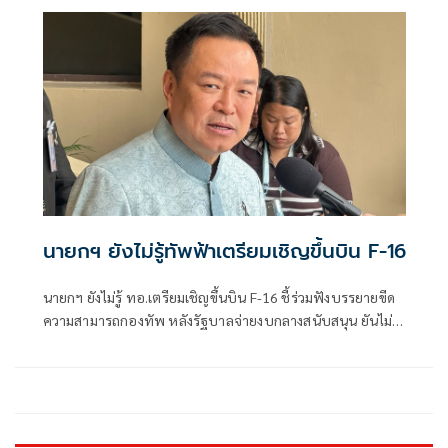
นายกฯ ยังไม่รู้ทัพฟ้าเตรียมเชิญขึ้นบิน F-16
นายกฯ ยังไม่รู้ ทอ.เตรียมเชิญขึ้นบิน F-16 ชี้ร่วมฟังบรรยายขีด
ความสามารถกองทัพ หลังรัฐบาลจ่ายงบกลางสนับสนุน ยันไม่
ได้แสดงเขี้ยวเล็บ ไม่มีขอบินดูชายแดน