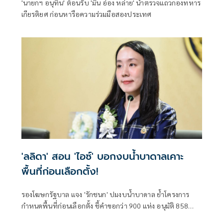
'นายกฯ อนุทิน' ต้อนรับ 'มิน อ่อง หล่าย' นำตรวจแถวกองทหาร
เกียรติยศ ก่อนหารือความร่วมมือสองประเทศ
'ลลิดา' สอน 'ไอซ์' บอกงบน้ำบาดาลเคาะ
พื้นที่ก่อนเลือกตั้ง!
รองโฆษกรัฐบาล แจง 'รักชนก' ปมงบน้ำบาดาล ย้ำโครงการ
กำหนดพื้นที่ก่อนเลือกตั้ง ชี้คำขอกว่า 900 แห่ง อนุมัติ 858
แห่งตามหลักเกณฑ์ ไม่ใช่จัดสรรตามการเมือง