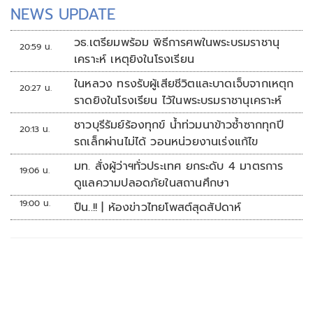
NEWS UPDATE
วธ.เตรียมพร้อม พิธีการศพในพระบรมราชานุ
20:59 น.
เคราะห์ เหตุยิงในโรงเรียน
ในหลวง ทรงรับผู้เสียชีวิตและบาดเจ็บจากเหตุก
20:27 น.
ราดยิงในโรงเรียน ไว้ในพระบรมราชานุเคราะห์
ชาวบุรีรัมย์ร้องทุกข์ น้ำท่วมนาข้าวซ้ำซากทุกปี
20:13 น.
รถเล็กผ่านไม่ได้ วอนหน่วยงานเร่งแก้ไข
มท. สั่งผู้ว่าฯทั่วประเทศ ยกระดับ 4 มาตรการ
19:06 น.
ดูแลความปลอดภัยในสถานศึกษา
19:00 น.
ปืน..!! | ห้องข่าวไทยโพสต์สุดสัปดาห์