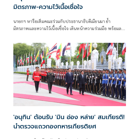
มิตรภาพ-ความไว้เนื้อเชื่อใจ
นายกฯ หารือเต็มคณะร่วมกับประธานาธิบดีเมียนมา ย้ำ
มิตรภาพและความไว้เนื้อเชื่อใจ เดินหน้าความร่วมมือ พร้อมลง
นาม MOU 3 ฉบับ เสริมสร้างความร่วมมือแรงงาน -จัดการ
คุณภาพน้ำ -เทคโนโลยีอวกาศ
'อนุทิน' ต้อนรับ 'มิน อ่อง หล่าย' สมเกียรติ!
นำตรวจแถวกองทหารเกียรติยศ