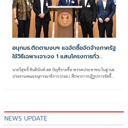
อนุกมธ.ติดตามงบฯ แฉจัดซื้อจัดจ้างภาครัฐ
ใช้วิธีเฉพาะเจาะจง 1 แสนโครงการทั่ว
ประเทศ เอื้อทุจริตงบกว่า 5 หมื่นล้านบาท
นายวิสุทธิ์ ตันตินันท์ สส.บัญชีรายชื่อ พรรคประชาชน ในฐานะ
ประธานคณะอนุกรรมาธิการ (กมธ.) ศึกษาการปฏิรูปการจัดซื้อ
จัดจ้างภาครัฐ ภายใต้คณะกรรมาธิการศึกษาการจัดทำและ
ติดตามการบริหารงบประมาณ สภาผู้แทนราษฎร แถลงความ
คืบหน้า "การศึกษาการปฏิรูปการจัดซื้อจัดจ้างภาครัฐ" ว่า คณะ
อนุกรรมาธิการชุดนี้ประกอบด้วยตัวแทน สส.
NEWS UPDATE