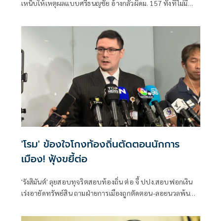
เหน็บให้เหตุผลแบบศรีธนญชัย อ้างกลัวผิดม. 157 ทั้งที่ไม่มี
คุณสมบัติตั้งแต่แรก จี้ 'นายกฯ' เลิกแบก ยื่นโปรดเกล้าฯปลดพ้น
ตำแหน่งได้แล้ว
'โรม' ข้องใจโกงท้องถิ่นตัดตอนนักการ
เมือง! ฟุ้งขยี้ต่อ
'รังสิมันต์' ลุยสอบทุจริตสอบท้องถิ่น ต่อ จี้ ปปง.สอบฟอกเงิน
เร่งอายัดทรัพย์สิน ถามฝ่ายการเมืองถูกตัดตอน-ลอยนวลพ้นผิด
เหน็บ 'อนุทิน' รับแต่ชอบ ไม่รู้ในอนาคตมาตรการป้องกันจะ
รัดกุมหรือไม่