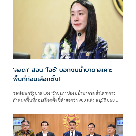
'ลลิดา' สอน 'ไอซ์' บอกงบน้ำบาดาลเคาะ
พื้นที่ก่อนเลือกตั้ง!
รองโฆษกรัฐบาล แจง 'รักชนก' ปมงบน้ำบาดาล ย้ำโครงการ
กำหนดพื้นที่ก่อนเลือกตั้ง ชี้คำขอกว่า 900 แห่ง อนุมัติ 858
แห่งตามหลักเกณฑ์ ไม่ใช่จัดสรรตามการเมือง