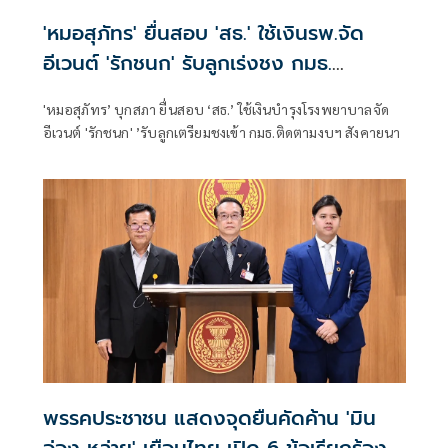
'หมอสุภัทร' ยื่นสอบ 'สธ.' ใช้เงินรพ.จัด
อีเวนต์ 'รักชนก' รับลูกเร่งชง กมธ.
สังคายนา
'หมอสุภัทร’ บุกสภา ยื่นสอบ ‘สธ.’ ใช้เงินบำรุงโรงพยาบาลจัด
อีเวนต์ 'รักชนก' ’รับลูกเตรียมชงเข้า กมธ.ติดตามงบฯ สังคายนา
พรรคประชาชน แสดงจุดยืนคัดค้าน 'มิน