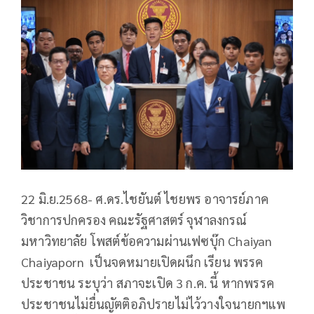
22 มิ.ย.2568- ศ.ดร.ไชยันต์ ไชยพร อาจารย์ภาค
วิชาการปกครอง คณะรัฐศาสตร์ จุฬาลงกรณ์
มหาวิทยาลัย โพสต์ข้อความผ่านเฟซบุ๊ก Chaiyan
Chaiyaporn เป็นจดหมายเปิดผนึก เรียน พรรค
ประชาชน ระบุว่า สภาจะเปิด 3 ก.ค. นี้ หากพรรค
ประชาชนไม่ยื่นญัตติอภิปรายไม่ไว้วางใจนายกฯแพ