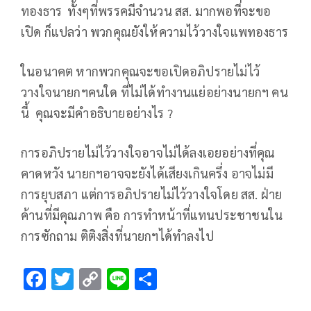
ทองธาร ทั้งๆที่พรรคมีจำนวน สส. มากพอที่จะขอ
เปิด ก็แปลว่า พวกคุณยังให้ความไว้วางใจแพทองธาร
ในอนาคต หากพวกคุณจะขอเปิดอภิปรายไม่ไว้
วางใจนายกฯคนใด ที่ไม่ได้ทำงานแย่อย่างนายกฯ คน
นี้ คุณจะมีคำอธิบายอย่างไร ?
การอภิปรายไม่ไว้วางใจอาจไม่ได้ลงเอยอย่างที่คุณ
คาดหวัง นายกฯอาจจะยังได้เสียงเกินครึ่ง อาจไม่มี
การยุบสภา แต่การอภิปรายไม่ไว้วางใจโดย สส. ฝ่าย
ค้านที่มีคุณภาพ คือ การทำหน้าที่แทนประชาชนใน
การซักถาม ติติงสิ่งที่นายกฯได้ทำลงไป
F
T
C
Li
S
ac
wi
o
n
h