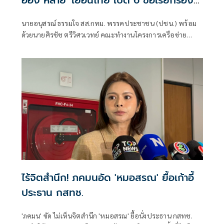
อ่อง หล่าย' เยือนไทย เปิด 6 ข้อเรียกร้อง
รัฐสภา-รัฐบาล
นายอนุสรณ์ ธรรมใจ สส.กทม. พรรคประชาชน (ปชน.) พร้อม
ด้วยนายศิรชัช ตรีวิศวเวทย์ คณะทำงานโครงการเครือข่าย
ประชาธิปไตยอาเซียนเพื่อสันติภาพ สิทธิมนุษยชน และการ
พัฒนาอย่างยั่งยืน แถลงคัดค้านการเยือนไทยอย่างเป็นทางการ
ของพลเอกอาวุโส มิน ออง ไลง์
ไร้จิตสำนึก! ภคมนอัด 'หมอสรณ' ยื้อเก้าอี้
ประธาน กสทช.
'ภคมน' ซัด ไม่เห็นจิตสำนึก 'หมอสรณ' ยื้อนั่งประธาน กสทช.