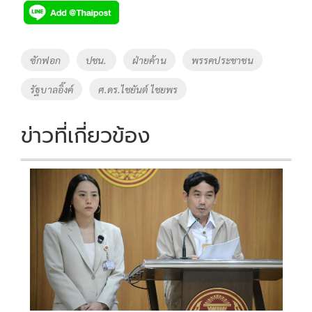
e
tt
p
e
ar
b
er
y
e
o
Li
Tags
ซักฟอก
ปชน.
ฝ่ายค้าน
พรรคประชาชน
o
n
รัฐบาลอิ๊งค์
ศ.ดร.ไชยันต์ ไชยพร
k
k
ข่าวที่เกี่ยวข้อง