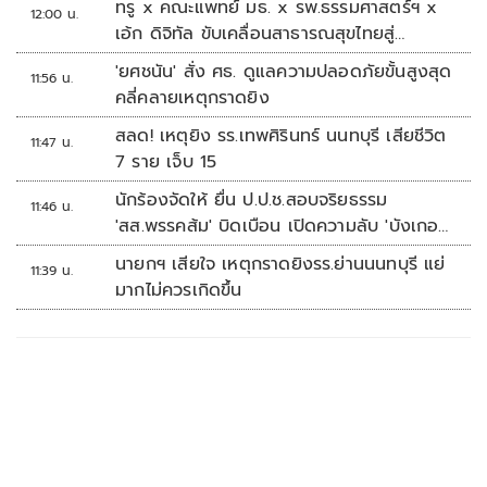
ทรู x คณะแพทย์ มธ. x รพ.ธรรมศาสตร์ฯ x
12:00 น.
เอ้ก ดิจิทัล ขับเคลื่อนสาธารณสุขไทยสู่
Healthcare AI
'ยศชนัน' สั่ง ศธ. ดูแลความปลอดภัยขั้นสูงสุด
11:56 น.
คลี่คลายเหตุกราดยิง
สลด! เหตุยิง รร.เทพศิรินทร์ นนทบุรี เสียชีวิต
11:47 น.
7 ราย เจ็บ 15
นักร้องจัดให้ ยื่น ป.ป.ช.สอบจริยธรรม
11:46 น.
'สส.พรรคส้ม' บิดเบือน เปิดความลับ 'บังเกอร์
ทหาร'
นายกฯ เสียใจ เหตุกราดยิงรร.ย่านนนทบุรี แย่
11:39 น.
มากไม่ควรเกิดขึ้น