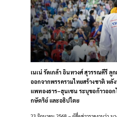
เนเน่ รัดเกล้า อินทวงศ์ สุวรรณคีรี
ออกจากพรรครวมไทยสร้างชาติ หลังพ
แพทองธาร–ฮุนเซน ระบุขอก้าวออกไ
กษัตริย์ และอธิปไตย
23 มิถุนายน 2568 – ผู้สื่อข่าวรายงานว่า นา