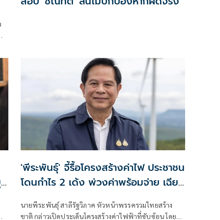
สอบ 'ชณทัต' ลั่นไม่ปกป้องหากผิดจริง
ว
'พีระพันธุ์' จี้รื้อโครงสร้างค่าไฟ ประชาชน
ุบ
โดนกำไร 2 เด้ง พ่วงค่าพร้อมจ่าย เฉียด
ล้านล้านบาท
นายพีระพันธุ์ สาลีรัฐวิภาค หัวหน้าพรรครวมไทยสร้าง
ชาติ กล่าวเปิดประเด็นโครงสร้างค่าไฟฟ้าที่ซับซ้อน โดย