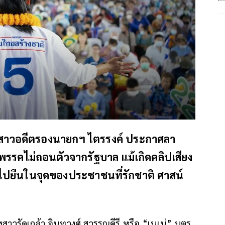
 ลูกสาวอดีตรองนายกฯ ไตรรงค์ ประกาศลา
รรคไม่ถอนตัวจากรัฐบาล แม้เกิดคลิปเสียง
ปยืนในจุดของประชาชนที่รักชาติ ศาสน์
งสาวรัดเกล้า อินทวงศ์ สุวรรณคีรี หรือ “เนเน่” บุตร