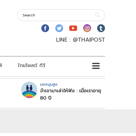
LINE : @THAIPOST
พ์
ไทยโพสต์ ทีวี
มองมุมสูง
จำเขามาเล่าให้ฟัง : เมื่อเราอายุ
80 ปี