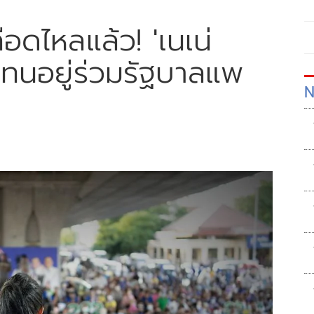
อดไหลแล้ว! 'เนเน่
่ทนอยู่ร่วมรัฐบาลแพ
N