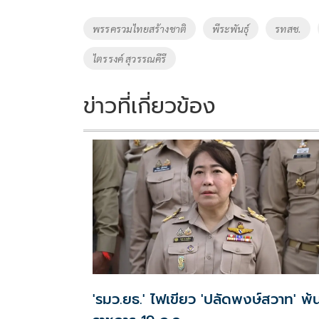
b
er
y
e
o
Li
Tags
พรรครวมไทยสร้างชาติ
พีระพันธุ์
รทสช.
o
n
ไตรรงค์ สุวรรณคีรี
k
k
ข่าวที่เกี่ยวข้อง
'รมว.ยธ.' ไฟเขียว 'ปลัดพงษ์สวาท' พ้