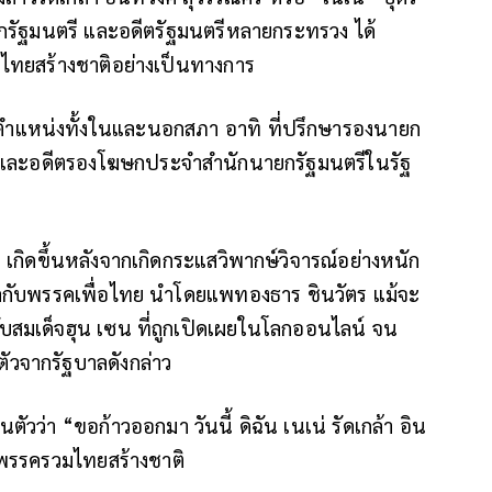
กรัฐมนตรี และอดีตรัฐมนตรีหลายกระทรวง ได้
ทยสร้างชาติอย่างเป็นทางการ
ตำแหน่งทั้งในและนอกสภา อาทิ ที่ปรึกษารองนายก
 และอดีตรองโฆษกประจำสำนักนายกรัฐมนตรีในรัฐ
เกิดขึ้นหลังจากเกิดกระแสวิพากษ์วิจารณ์อย่างหนัก
บาลกับพรรคเพื่อไทย นำโดยแพทองธาร ชินวัตร แม้จะ
สมเด็จฮุน เซน ที่ถูกเปิดเผยในโลกออนไลน์ จน
วจากรัฐบาลดังกล่าว
นตัวว่า
“ขอก้าวออกมา
วันนี้ ดิฉัน เนเน่ รัดเกล้า อิน
กพรรครวมไทยสร้างชาติ