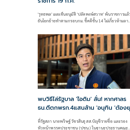
ราชการ 19 ก.ค.
'รุทธพล' เผยเซ็นอนุมัติ 'ปลัดพงษ์สวาท' พ้นราชการแล้
ยันโยกย้ายทำตามกรอบกม. ชี้คดีชั้น 14 ไม่เกี่ยวห้ามลา
ออก ส่วนรายละเอียดอยู่ที่ ป.ป.ช.
พบวิธีไล่รัฐบาล 'ไอติม' ลั่น! หากศาลร
ธน.ตีตกพรก.4แสนล้าน 'อนุทิน 'ต้องย
สภา-ลาออก
ที่รัฐสภา นายพริษฐ์ วัชรสินธุ สส.บัญชีรายชื่อ และรอง
หัวหน้าพรรคประชาชน (ปชน.) ในฐานะประธานคณะ