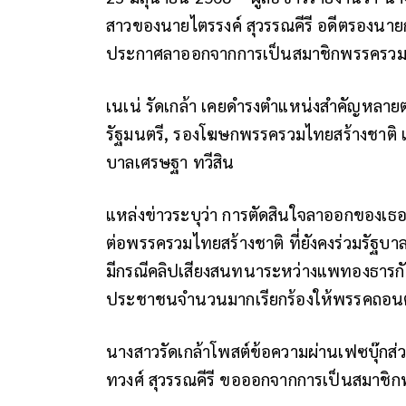
สาวของนายไตรรงค์ สุวรรณคีรี อดีตรองนาย
ประกาศลาออกจากการเป็นสมาชิกพรรครวมไ
เนเน่ รัดเกล้า เคยดำรงตำแหน่งสำคัญหลาย
รัฐมนตรี, รองโฆษกพรรครวมไทยสร้างชาติ
บาลเศรษฐา ทวีสิน
แหล่งข่าวระบุว่า การตัดสินใจลาออกของเธอ 
ต่อพรรครวมไทยสร้างชาติ ที่ยังคงร่วมรัฐ
มีกรณีคลิปเสียงสนทนาระหว่างแพทองธารกับ
ประชาชนจำนวนมากเรียกร้องให้พรรคถอนตั
นางสาวรัดเกล้าโพสต์ข้อความผ่านเฟซบุ๊กส่ว
ทวงศ์ สุวรรณคีรี ขอออกจากการเป็นสมาชิ