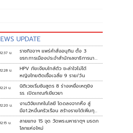
EWS UPDATE
ราชกิจจาฯ แพร่คำสั่งอนุทิน ตั้ง 3
12:37 น.
ขรก.การเมืองประจำสำนักเลขาธิการนา
ยกฯ
HPV ภัยเงียบใกล้ตัว ชะล่าใจไม่ได้
12:28 น.
หญิงไทยติดเชื้อเฉลี่ย 9 ราย/วัน
นิติเวชเริ่มชันสูตร 8 ร่างเหยื่อเหตุยิง
12:21 น.
รร. เปิดเกณฑ์เยียวยา
งานวิจัยเทคโนโลยี โดดลงจากหิ้ง สู่
12:20 น.
มือ1.2หมื่นครัวเรือน สร้างรายได้เพิ่มทุก
เดือน
ลายแทง 15 จุด วัดพระมหาธาตุฯ มรดก
12:15 น.
โลกแห่งใหม่