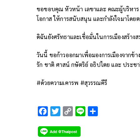
ขอขอบคุณ หัวหน้า เลขาและ คณะผู้บริหาร รว
โอกาส ให้การสนับสนุน และกำลังใจมาโดย
ดิฉันยังศรัทธาและเชื่อมั่นในการเมืองสร้างส
วันนี้ ขอก้าวออกมาเพื่อมองการเมืองจากข้
รัก ชาติ ศาสน์ กษัตริย์ อธิปไตย และ ปร
#ด้วยความเคารพ #สุวรรณคีรี
F
T
C
Li
S
ac
wi
o
n
h
e
tt
p
e
ar