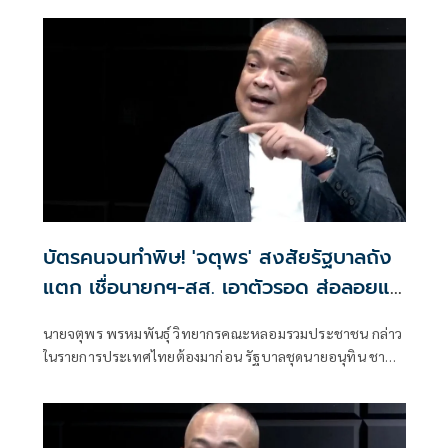
จ้องล้างบางกัน ชี้ล้วนวิกฤตใหญ่จ่อรุมขย่ม'อนุทิน'
บัตรคนจนทำพิษ! 'จตุพร' สงสัยรัฐบาลถัง
แตก เชื่อนายกฯ-สส. เอาตัวรอด ส่อลอยแพ
'เทคโนแครต'
นายจตุพร พรหมพันธุ์ วิทยากรคณะหลอมรวมประชาชน กล่าว
ในรายการประเทศไทยต้องมาก่อน รัฐบาลชุดนายอนุทิน ชาญ
วีรกูล นายกฯ อ