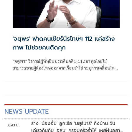
'จตุพร' ฟาดคนเชียร์นิรโทษฯ 112 แค่สร้าง
ภาพ ไม่ช่วยคนติดคุก
“จตุพร” วิจารณ์ผู้ที่หยิบประเด็นคดี ม.112 มาพูดโดยไม่
สามารถช่วยผู้ต้องโทษออกจากเรือนจำได้ ระบุการเคลื่อนไหว
ที่หวังเพียงคะแนนนิยมไม่แก้ปัญหา พร้อมชี้ช่องทางขอ
พระราชทานอภัยโทษเป็นทางเลือกที่มีโอกาสมากที่สุด
NEWS UPDATE
ร่าง 'น้องอั้ม' ลูกเรือ 'มยุรีนารี' ถึงบ้าน วัน
6:43 น.
เดียวกันกับ 'ฮลุน' ครอบครัวร่ำไห้ เผยฝันอยาก