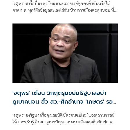
'จตุพร' ชงรื้อที่มา สว.ใหม่ แนะเอกซเรย์ทุกคนฮั้วกันหรือไม่
คาด ส.ค. ทุกสีงัดข้อมูลละเลงใส่กัน ป่วนการเมืองตะลุมบอน ทั้ง
ส้ม-แดง-น้ำเงินเละเทะ ไม่เหลือพื้นที่การเมืองดีให้ยืน
'จตุพร' เตือน วิกฤตรุมขย่ม!รัฐบาลอย่า
ดูเบาคนจน ฮั้ว สว.-ศึกอำนาจ 'เกษตร' รอ
ระเบิด
'จตุพร' ชงรัฐบาลรื้อคุณสมบัติบัตรคนจนใหม่ แจงสถานการณ์
ให้ ปชช.รับรู้ ติงอย่าดูเบาปัญหาคนจน หวั่นผสมศึกซักฟอกเปิด
ประชุมสภาหน้า พร้อมกับดักขั้วอำนาจเก่า-ใหม่ใน ก.เกษตร