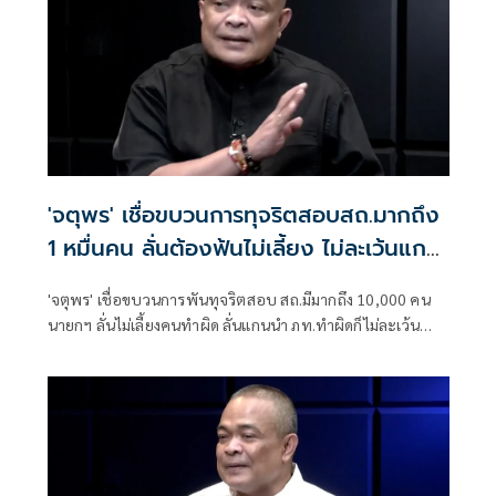
'จตุพร' เชื่อขบวนการทุจริตสอบสถ.มากถึง
1 หมื่นคน ลั่นต้องฟ้นไม่เลี้ยง ไม่ละเว้นแกน
นำภท.
'จตุพร' เชื่อขบวนการพันทุจริตสอบ สถ.มีมากถึง 10,000 คน
นายกฯ ลั่นไม่เลี้ยงคนทำผิด ลั่นแกนนำ ภท.ทำผิดก็ไม่ละเว้น
จับตาแถลงจับกุมขยายผลอีก 11 คน ชี้ ปปช.ทำงานเร็ว หวังกู้
ชื่อถ่วงดองคดีนับ 10 ปี เตือนถ้าจัดการไม่ดีทำให้รัฐบาลล้มลง
อย่างง่ายดาย