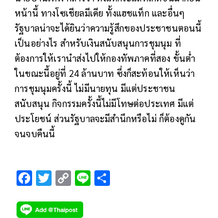
หน้านี้ ทางโซเชียลมีเดีย ทั้งแฮชแท็ก และอื่นๆ
รัฐบาลน่าจะได้ยินว่าความรู้สึกของประชาชนตอนนี้
เป็นอย่างไร สำหรับเงินสนับสนุนการชุมนุม ที่
ต้องการให้เรานำส่งไปให้กองทัพภาคที่สอง ขั้นต่ำ
ในขณะนี้อยู่ที่ 24 ล้านบาท ซึ่งก็สะท้อนให้เห็นว่า
การชุมนุมครั้งนี้ ไม่มีนายทุน มีแต่ประชาชน
สนับสนุน กิจกรรมครั้งนี้ไม่มีโทษต่อประเทศ มีแต่
ประโยชน์ ส่วนรัฐบาลจะมีสำนึกหรือไม่ ก็ต้องดูกัน
จนจบคืนนี้
F
T
C
Li
S
ac
wi
o
n
h
e
tt
p
e
ar