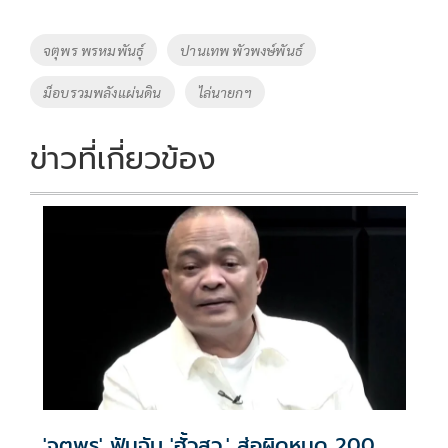
b
er
y
e
o
Li
Tags
จตุพร พรหมพันธุ์
ปานเทพ พัวพงษ์พันธ์
o
n
ม็อบรวมพลังแผ่นดิน
ไล่นายกฯ
k
k
ข่าวที่เกี่ยวข้อง
'จตุพร' ฟันฉับ 'ฮั้วสว.' ส่อผิดหมด 200