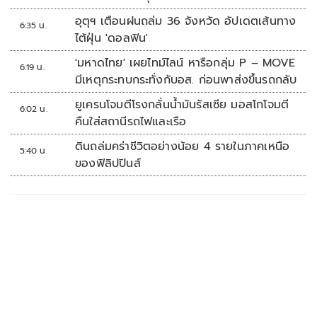
เป็นทหารเรือ
อุตุฯ เตือนฝนถล่ม 36 จังหวัด อัปเดตเส้นทาง
6:35 น.
ไต้ฝุ่น 'ดอลฟิน'
'มหาดไทย' เผยไทม์ไลน์ หารือกลุ่ม P – MOVE
6:19 น.
มีเหตุกระทบกระทั่งกับอส. ก่อนพาส่งขึ้นรถกลับ
ยูเครนโจมตีโรงกลั่นน้ำมันรัสเซีย มอสโกโจมตี
6:02 น.
คืนใส่สถานีรถไฟและเรือ
ดินถล่มคร่าชีวิตอย่างน้อย 4 รายในภาคเหนือ
5:40 น.
ของฟิลิปปินส์