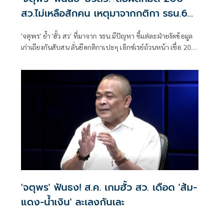
สว.ไม่เหลือสักคน เหตุมาจากกติกา รธน.60
เป็นปัญหา
'จตุพร' ย้ำ 'ฮั้ว สว' ที่มาจาก รธน.มีปัญหา ชี้แต่ละฝ่ายงัดข้อมูล
เก่าเถียงกันสับสน ลั่นยึดกติกาเปะๆ เอ็กซ์เรย์ถ้วนหน้า เชื่อ 200
สว.ไม่เหลือสักคน
'จตุพร' ฟันธง! ส.ค. เกมฮั้ว สว. เดือด 'ส้ม-
แดง-น้ำเงิน' ละเลงกันเละ