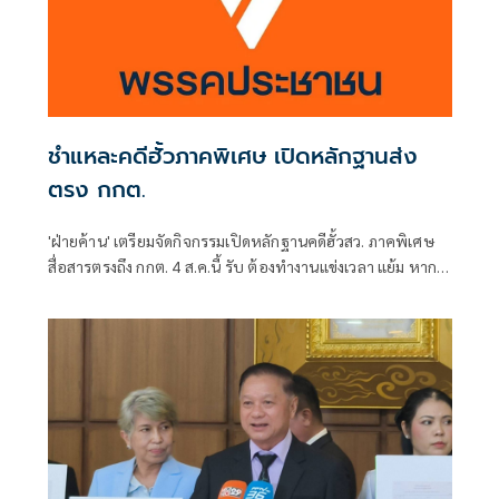
ชำแหละคดีฮั้วภาคพิเศษ เปิดหลักฐานส่ง
ตรง กกต.
'ฝ่ายค้าน' เตรียมจัดกิจกรรมเปิดหลักฐานคดีฮั้วสว. ภาคพิเศษ
สื่อสารตรงถึง กกต. 4 ส.ค.นี้ รับ ต้องทำงานแข่งเวลา แย้ม หาก
ยกคำร้องทั้งหมด-ตัดตอนบางรายส่งศาล ต้องดูเข้าข่ายละเว้น
การปฏิบัติหน้าที่หรือไม่