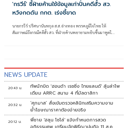
'กรวีร์' ชี้ฝ่ายค้านใช้ข้อมูลเก่าปั่นคดีฮั้ว สว.
หวังกดดัน กกต. เร่งชี้ขาด
นายกรวีร์ ปริศนานันทกุล ส.ส.อ่างทอง พรรคภูมิใจไทย ให้
สัมภาษณ์ถึงกรณีคดีฮั้ว สว. ที่ฝ่ายค้านพยายามหยิบขึ้นมาพูดใน
ช่วงนี้ มองว่าจะไปถึงขั้นการยุบพรรคหรือไม่ นายกรวีร์ กล่าวว่า
ไม่ได้กังวล เพราะทั้งหมดอยู่ในขั้นตอนของ คณะกรรมการการ
เลือกตั้ง (กกต.)
NEWS UPDATE
ทัพนักบิด 'ฮอนด้า เรซซิ่ง ไทยแลนด์' ลุ้นล่าโพ
20:43 น.
เดียม ARRC สนาม 4 ที่มัลดาลิกา
‘ศุภมาส’ สั่งเข้มตรวจคลินิกเสริมความงาม
20:32 น.
ย้ำโฆษณาราคาต้องจ่ายจริง
พี่ชาย 'ฮลุน โซโล่' แจ้งกำหนดการสวด
20:12 น.
อภิธรรมศพ เตรียมจัดพิธีฌาปนกิจ 11 ส.ค.