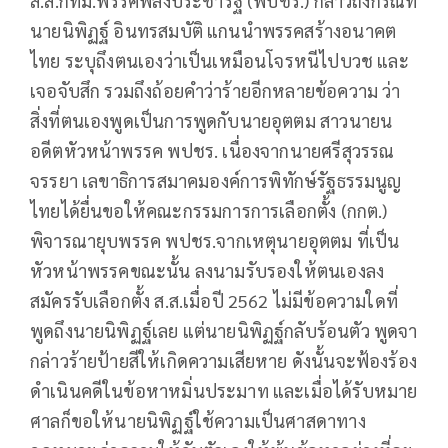
ส.ส.กทม.พรรคพลังประชารัฐ (พปชร.) กล่าวถึงกรณีที่
นายนิพิฏฐ์ อินทรสมบัติ แกนนำพรรคสร้างอนาคต
ไทย ระบุถึงตนเองว่าเป็นเหมือนโจรหนีไปบวช และ
เจอจับสึก รวมถึงถ้อยคำว่าร้ายอีกหลายข้อความ ว่า
สิ่งที่ตนเองพูดเป็นการพูดกับนายอุตตม สาวนายน
อดีตหัวหน้าพรรค พปชร. เนื่องจากนายศรีสุวรรณ
จรรยา เลขาธิการสมาคมองค์การพิทักษ์รัฐธรรมนูญ
ไทยได้ยื่นขอให้คณะกรรมการการเลือกตั้ง (กกต.)
พิจารณายุบพรรค พปชร.จากเหตุนายอุตตม ที่เป็น
หัวหน้าพรรคขณะนั้น ลงนามรับรองให้ตนเองลง
สมัครรับเลือกตั้ง ส.ส.เมื่อปี 2562 ไม่มีข้อความใดที่
พูดถึงนายนิพิฏฐ์เลย แต่นายนิพิฏฐ์กลับร้อนตัว พูดจา
กล่าวร้ายป้ายสีให้เกิดความเสียหาย ดังนั้นจะฟ้องร้อง
ดำเนินคดีในข้อหาหมิ่นประมาท และเมื่อได้รับหมาย
ศาลก็ขอให้นายนิพิฏฐ์ใช้ความเป็นศาสดาทาง