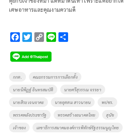
คุยกับเจ้าของหมา แต่หมาดันเห่า เพราะแค่อยากได้
เศษอาหารและคุณงามความดี
F
T
C
Li
S
ac
wi
o
n
h
e
tt
p
e
ar
b
er
y
e
o
Li
Tags
กกต.
คณะกรรมการการเลือกตั้ง
o
n
นายนิพิฏฐ์ อินทรสมบัติ
นายศรีสุวรรณ จรรยา
k
k
นายสิระ เจนจาคะ
นายอุตตม​ สาวนายน
พปชร.
พรรคพลังประชารัฐ
พรรคสร้างอนาคตไทย
สุนัข
เจ้าของ
เลขาธิการสมาคมองค์การพิทักษ์รัฐธรรมนูญไทย