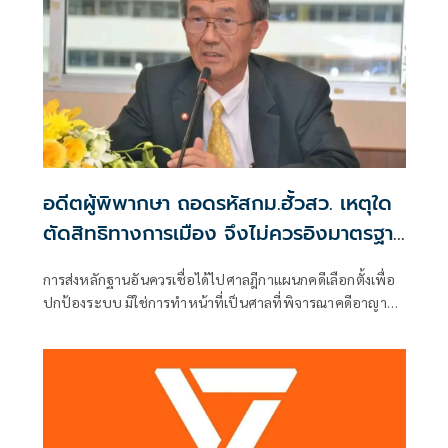
อดีตผู้พิพากษา ถอดรหัสกม.ฮั้วสว. เหตุใด
ตัดสิทธิทางการเมือง จึงไม่ควรอิงมาตรฐาน
เดียวกับคดีอาญา
การส่งหลักฐานอันควรเชื่อได้ไปศาลฎีกาแผนกคดีเลือกตั้งเพื่อ
ปกป้องระบบ มิใช่การทำหน้าที่เป็นศาลที่พิจารณาคดีอาญา
เพื่อลงโทษตัวบุคคล