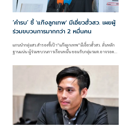
‘คำรบ’ ชี้ 'แก๊งลูกเทพ' มีเอี่ยวฮั้วสว. เผยผู้
ร่วมขบวนการมากกว่า 2 หมื่นคน
แกนนำกลุ่มสว.สำรองชี้เป้า”แก๊งลูกเทพ”มีเอี่ยวฮั้วสว. ลั่นหลัก
ฐานแน่น ผู้ร่วมขบวนการเรือนหมื่น ยอมรับกลุ่มรมต.อาจรอด
เพราะคดีอาญา หลักฐานต้องชัดสิ้นข้อสงสัย เตือนกกต.หากไม่
ส่งศาลฎีกาสอย 138 สว.โดนร้องเอาผิดติดคุก!