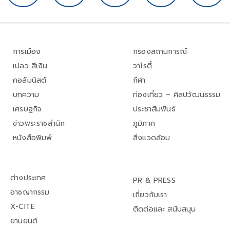
การเมือง
กรองสถานการณ์
เปลว สีเงิน
วาไรตี้
คอลัมนิสต์
กีฬา
บทความ
ท่องเที่ยว – ศิลปวัฒนธรรม
เศรษฐกิจ
ประชาสัมพันธ์
ข่าวพระราชสำนัก
ภูมิภาค
หนังสือพิมพ์
สิ่งแวดล้อม
ต่างประเทศ
PR & PRESS
อาชญากรรม
เกี่ยวกับเรา
X-CITE
ติดต่อและ สนับสนุน
ยานยนต์