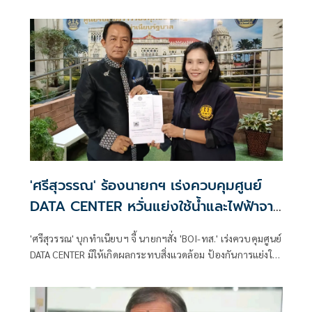
ผู้คัดค้าน เรื่อง พรบ.การเลือกตั้งสมาชิกสภาท้องถิ่นหรือผู้
บริหารท้องถิ่น (ขอให้มีการเลือกตั้ง นายก อบจ.ใหม่)
'ศรีสุวรรณ' ร้องนายกฯ เร่งควบคุมศูนย์
DATA CENTER หวั่นแย่งใช้น้ำและไฟฟ้าจาก
ประชาชน
'ศรีสุวรรณ' บุกทำเนียบฯ จี้ นายกฯสั่ง 'BOI-ทส.' เร่งควบคุมศูนย์
DATA CENTER มิให้เกิดผลกระทบสิ่งแวดล้อม ป้องกันการแย่งใช้
น้ำและไฟฟ้าจากประชาชน ขู่หากยังเพิกเฉยร้องศาลปกครอง