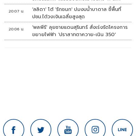
'ลลิดา' โต้ 'รักชนก' ปมงบน้ำบาดาล ชี้พื้นที่
20:07 น.
ปชน.ได้วงเงินเฉลี่ยสูงสุด
'พลพีร์' ลุยชายแดนสุรินทร์ สั่งเร่งรัดโครงการ
20:06 น.
ขยายไฟฟ้า 'ปราสาทตาควาย-เนิน 350'