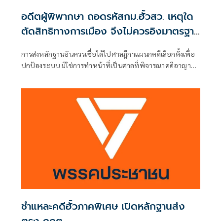
อดีตผู้พิพากษา ถอดรหัสกม.ฮั้วสว. เหตุใด
ตัดสิทธิทางการเมือง จึงไม่ควรอิงมาตรฐาน
เดียวกับคดีอาญา
การส่งหลักฐานอันควรเชื่อได้ไปศาลฎีกาแผนกคดีเลือกตั้งเพื่อ
ปกป้องระบบ มิใช่การทำหน้าที่เป็นศาลที่พิจารณาคดีอาญา
เพื่อลงโทษตัวบุคคล
ชำแหละคดีฮั้วภาคพิเศษ เปิดหลักฐานส่ง