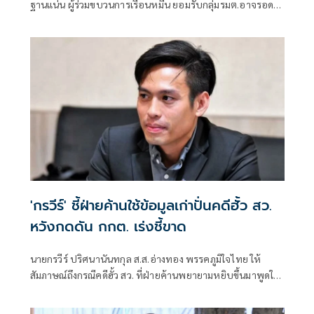
ฐานแน่น ผู้ร่วมขบวนการเรือนหมื่น ยอมรับกลุ่มรมต.อาจรอด
เพราะคดีอาญา หลักฐานต้องชัดสิ้นข้อสงสัย เตือนกกต.หากไม่
ส่งศาลฎีกาสอย 138 สว.โดนร้องเอาผิดติดคุก!
'กรวีร์' ชี้ฝ่ายค้านใช้ข้อมูลเก่าปั่นคดีฮั้ว สว.
หวังกดดัน กกต. เร่งชี้ขาด
นายกรวีร์ ปริศนานันทกุล ส.ส.อ่างทอง พรรคภูมิใจไทย ให้
สัมภาษณ์ถึงกรณีคดีฮั้ว สว. ที่ฝ่ายค้านพยายามหยิบขึ้นมาพูดใน
ช่วงนี้ มองว่าจะไปถึงขั้นการยุบพรรคหรือไม่ นายกรวีร์ กล่าวว่า
ไม่ได้กังวล เพราะทั้งหมดอยู่ในขั้นตอนของ คณะกรรมการการ