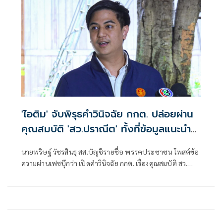
เลือกตั้ง (กกต.)
'ไอติม' จับพิรุธคำวินิจฉัย กกต. ปล่อยผ่าน
คุณสมบัติ 'สว.ปราณีต' ทั้งที่ข้อมูลแนะนำ
ตัวคลาดเคลื่อน
นายพริษฐ์ วัชรสินธุ สส.บัญชีรายชื่อ พรรคประชาชน โพสต์ข้อ
ความผ่านเฟซบุ๊กว่า เปิดคำวินิจฉัย กกต. เรื่องคุณสมบัติ สว.
ปราณีต เกรัมย์ (กลุ่ม 16 จ. บุรีรัมย์) : ผู้สมัครเซ็นรับรองข้อมูลที่
คลาดเคลื่อนในใบแนะนำตัว (สว. 3) แต่ กกต. ไม่ติดใจ