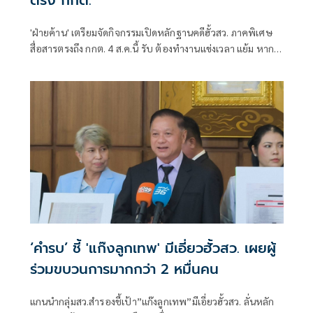
ตรง กกต.
'ฝ่ายค้าน' เตรียมจัดกิจกรรมเปิดหลักฐานคดีฮั้วสว. ภาคพิเศษ
สื่อสารตรงถึง กกต. 4 ส.ค.นี้ รับ ต้องทำงานแข่งเวลา แย้ม หาก
ยกคำร้องทั้งหมด-ตัดตอนบางรายส่งศาล ต้องดูเข้าข่ายละเว้น
การปฏิบัติหน้าที่หรือไม่
‘คำรบ’ ชี้ 'แก๊งลูกเทพ' มีเอี่ยวฮั้วสว. เผยผู้
ร่วมขบวนการมากกว่า 2 หมื่นคน
แกนนำกลุ่มสว.สำรองชี้เป้า”แก๊งลูกเทพ”มีเอี่ยวฮั้วสว. ลั่นหลัก