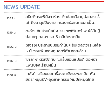
NEWS UPDATE
อธิบดีกรมพินิจฯ ห่วงเด็กก่อคดีอายุน้อยลง ชี้
16:22 น.
เข้าถึงอาวุธปืนง่าย ครอบครัวแตกแยกเป็น
ชนวนสำคัญ
ตะลึง! ค้นบ้านมือยิง รร.เทพศิรินทร์ พบใช้ปืนปู่
16:19 น.
ก่อเหตุ-คอมฯ ซุก 5 คลิปกราดยิง
ให้จริง! ประธานชมรมกำนันฯ รับได้ลดวาระเหลือ
16:02 น.
5 ปี วอนฟื้นกองทุนสตรีอำเภอละล้าน
'ซาลาห์' ตัวเปิดกับ 'แทร็บซอนสปอร์' ต่อหน้า
16:02 น.
แฟนบอลเรือนหมื่น
‘คลัง’ เตรียมยกเครื่องภาษีสรรพสามิต หั่น
16:01 น.
อัตราหนุนEV-อุตสาหกรรมใหม่ปักหมุดไทย