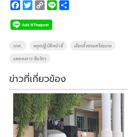
F
T
C
Li
S
ac
wi
o
n
h
e
tt
p
e
ar
b
er
y
e
o
Li
Tags
กกต.
หยุดปฏิบัติหน้าที่
เลือกตั้งซ่อมศรีสะเกษ
o
n
แพทองธาร ชินวัตร
k
k
ข่าวที่เกี่ยวข้อง