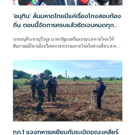
'อนุทิน' ลั่นมหาดไทยมีแค่เรื่องโกงสอบท้อง
ถิ่น ตอนนี้จัดการครบแล้วชัดเจนหมดทุก
อย่าง
นายอนุทิน ชาญวีรกูล นายกรัฐมนตรีและรมว.มหาดไทย ให้
สัมภาษณ์ถึงกรณีจะรีเซตกระทรวงมหาดไทยในช่วงเดือน ส.ค.
ตั้งเป้าให้ภาพกระทรวงมหาดไทยเป็นอย่างไร ว่า จริงๆ
กระทรวงมหาดไทยมีแค่เรื่องโกงข้อสอบ ตรงนี้ไม่ใช่เรื่องของ
ระบบแต่เป็นเรื่องของคน
ทภ.1 แจงทหารเหยียบกับระเบิดขณะเคลียร์