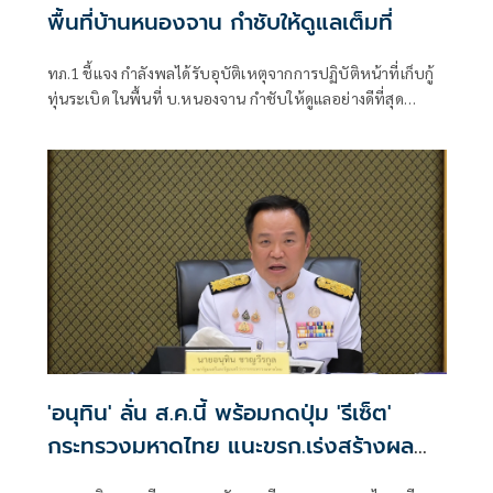
พื้นที่บ้านหนองจาน กำชับให้ดูแลเต็มที่
ทภ.1 ชี้แจง กำลังพลได้รับอุบัติเหตุจากการปฏิบัติหน้าที่เก็บกู้
ทุ่นระเบิด ในพื้นที่ บ.หนองจาน กำชับให้ดูแลอย่างดีที่สุด
พร้อมเน้นย้ำให้ปฏิบัติหน้าที่อย่างความรอบคอบไม่ประมาท
ปัจจุบันสร้างพื้นที่ปลอดภัยแล้ว 76.73%
'อนุทิน' ลั่น ส.ค.นี้ พร้อมกดปุ่ม 'รีเซ็ต'
กระทรวงมหาดไทย แนะขรก.เร่งสร้างผล
งานให้ดี