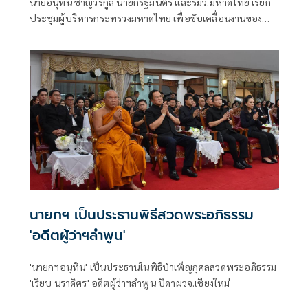
นายอนุทิน ชาญวีรกูล นายกรัฐมนตรี และรมว.มหาดไทย เรียก
ประชุมผู้บริหารกระทรวงมหาดไทย เพื่อขับเคลื่อนงานของ
กระทรวงมหาดไทย โดยมีนายพลพีร์ สุวรรณฉวี รัฐมนตรีช่วย
ว่าการกระทรวงมหาดไทย นายเจเศรษฐ์ ไทยเศรษฐ์
นายกฯ เป็นประธานพิธีสวดพระอภิธรรม
'อดีตผู้ว่าฯลำพูน'
'นายกฯอนุทิน' เป็นประธานในพิธีบำเพ็ญกุศลสวดพระอภิธรรม
'เรียบ นราดิศร' อดีตผู้ว่าฯลำพูน บิดาผวจ.เชียงใหม่