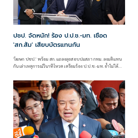
ปชป. จัดหนัก! ร้อง ป.ป.ช.-มท. เชือด
'สก.ส้ม' เสียบบัตรแทนกัน
'โฆษก ปชป.' พร้อม สก. แถลงลุยสอบปมสภา กทม. ลงมติแทน
กัน เล่าเหตุการณ์วินาทีโหวต เตรียมร้อง ป.ป.ช.-มท. ย้ำไม่ได้
กลั่นแกล้งทางการเมือง แต่ต้องร่วมสร้างความโปร่งใส