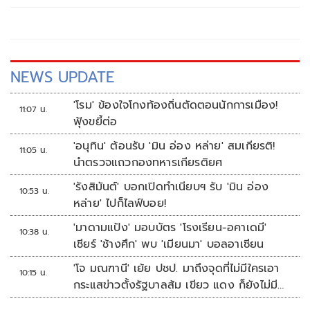
NEWS UPDATE
'โรม' ข้องใจโกงท้องถิ่นตัดตอนนักการเมือง!
11:07 น.
ฟุ้งขยี้ต่อ
'อนุทิน' ต้อนรับ 'มิน อ่อง หล่าย' สมเกียรติ!
11:05 น.
นำตรวจแถวกองทหารเกียรติยศ
'รังสิมันต์' บอกเปิดทำเนียบฯ รับ 'มิน อ่อง
10:53 น.
หล่าย' ไปก็ไลฟ์บอย!
'มาดามแป้ง' มอบบัตร 'โรงเรียน-อคาเดมี'
10:38 น.
เชียร์ 'ช้างศึก' พบ 'เมียนมา' บอลอาเซียน
'โจ มณฑานี' เย้ย ปชป. มาถึงจุดที่ไม่มีใครเอา
10:15 น.
กระแสข่าวตั้งรัฐบาลส้ม เขียว แดง ก็ยังไม่มีฟ้า
เลย