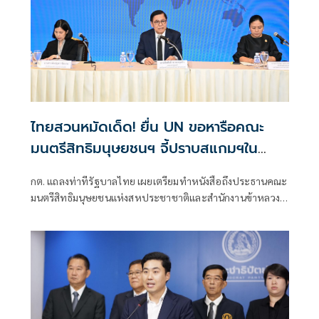
ไทยสวนหมัดเด็ด! ยื่น UN ขอหารือคณะ
มนตรีสิทธิมนุษยชนฯ จี้ปราบสแกมฯใน
กัมพูชา โต้ยิบรายงาน 'ทอม แอนดรูว์ส'
กต. แถลงท่าทีรัฐบาลไทย เผยเตรียมทำหนังสือถึงประธานคณะ
มนตรีสิทธิมนุษยชนแห่งสหประชาชาติและสำนักงานข้าหลวง
ใหญ่สิทธิมนุษยชน ที่นครเจนีวา หลัง “ทอม แอนดรูส์” เสนอ
รายงานพิเศษพาดพิงประเทศไทย มีหลายประเด็นที่ไม่เห็นด้วย
ชี้กระทบความเป็นกลาง -เที่ยงธรรม “สีหศักดิ์”