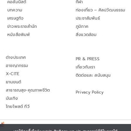
คอลัมนิสต์
กีฬา
บทความ
ท่องเที่ยว – ศิลปวัฒนธรรม
เศรษฐกิจ
ประชาสัมพันธ์
ข่าวพระราชสำนัก
ภูมิภาค
หนังสือพิมพ์
สิ่งแวดล้อม
ต่างประเทศ
PR & PRESS
อาชญากรรม
เกี่ยวกับเรา
X-CITE
ติดต่อและ สนับสนุน
ยานยนต์
สาธารณสุข-คุณภาพชีวิต
Privacy Policy
บันเทิง
ไทยโพสต์ ทีวี