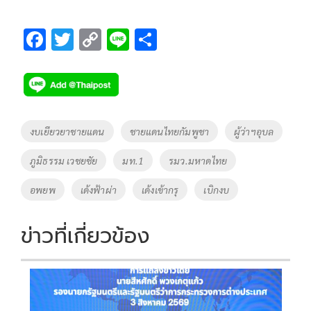
F
T
C
Li
S
ac
wi
o
n
h
e
tt
p
e
ar
b
er
y
e
o
Li
Tags
งบเยียวยาชายแดน
ชายแดนไทยกัมพูชา
ผู้ว่าฯอุบล
o
n
ภูมิธรรม เวชยชัย
มท.1
รมว.มหาดไทย
k
k
อพยพ
เด้งฟ้าผ่า
เด้งเข้ากรุ
เบิกงบ
ข่าวที่เกี่ยวข้อง