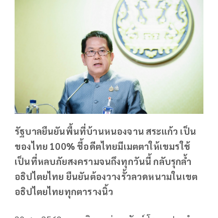
รัฐบาลยืนยันพื้นที่บ้านหนองจาน สระแก้ว เป็น
ของไทย 100% ชี้อดีตไทยมีเมตตาให้เขมรใช้
เป็นที่หลบภัยสงครามจนถึงทุกวันนี้ กลับรุกล้ำ
อธิปไตยไทย ยืนยันต้องวางรั้วลวดหนามในเขต
อธิปไตยไทยทุกตารางนิ้ว