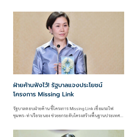
ฝ่ายค้านฟังไว้! รัฐบาลแจงประโยชน์
โครงการ Missing Link
รัฐบาลตอบฝ่ายค้าน ชี้โครงการ Missing Link เชื่อมรถไฟ
ชุมพร–ท่าเรือระนอง ช่วยยกระดับโครงสร้างพื้นฐานประเทศ
-เป็นประตูการค้าฝั่งอันดามัน เชื่อมจีน-สิงคโปร์ ยันรับฟังข้อ
เสนอทุกฝ่าย