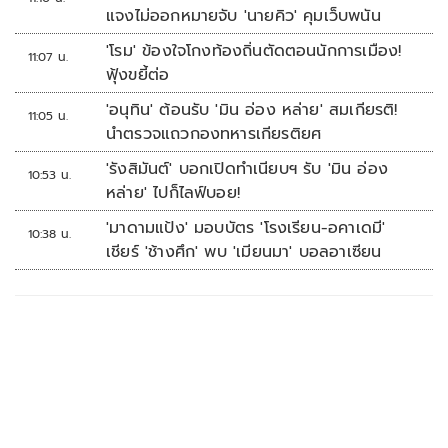
แจงไม่ออกหมายจับ 'นายคิว' คุมเว็บพนัน
'โรม' ข้องใจโกงท้องถิ่นตัดตอนนักการเมือง!
11:07 น.
ฟุ้งขยี้ต่อ
'อนุทิน' ต้อนรับ 'มิน อ่อง หล่าย' สมเกียรติ!
11:05 น.
นำตรวจแถวกองทหารเกียรติยศ
'รังสิมันต์' บอกเปิดทำเนียบฯ รับ 'มิน อ่อง
10:53 น.
หล่าย' ไปก็ไลฟ์บอย!
'มาดามแป้ง' มอบบัตร 'โรงเรียน-อคาเดมี'
10:38 น.
เชียร์ 'ช้างศึก' พบ 'เมียนมา' บอลอาเซียน