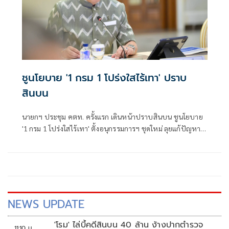
ชูนโยบาย '1 กรม 1 โปร่งใสไร้เทา' ปราบ
สินบน
นายกฯ ประชุม คตท. ครั้งแรก เดินหน้าปราบสินบน ชูนโยบาย
'1 กรม 1 โปร่งใสไร้เทา' ตั้งอนุกรรมการฯ ชุดใหม่ ลุยแก้ปัญหา
เรียกรับผลประโยชน์ภาครัฐ
NEWS UPDATE
'โรม' ไล่บี้คดีสินบน 40 ล้าน ง้างปากตำรวจ
11:10 น.