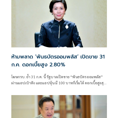
ห้ามพลาด ‘พันธบัตรออมพลัส’ เปิดขาย 31
ก.ค. ดอกเบี้ยสูง 2.80%
โฆษกรบ. ย้ำ 31 ก.ค. นี้ รัฐบาลเปิดขาย “พันธบัตรออมพลัส”
ผ่านแอปเป๋าตัง และแอปหุ้น มี 100 บาทก็เริ่มได้ ดอกเบี้ยสูงสุด
2.80%