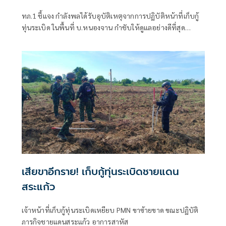
ทภ.1 ชี้แจง กำลังพลได้รับอุบัติเหตุจากการปฏิบัติหน้าที่เก็บกู้
ทุ่นระเบิด ในพื้นที่ บ.หนองจาน กำชับให้ดูแลอย่างดีที่สุด
พร้อมเน้นย้ำให้ปฏิบัติหน้าที่อย่างความรอบคอบไม่ประมาท
ปัจจุบันสร้างพื้นที่ปลอดภัยแล้ว 76.73%
เสียขาอีกราย! เก็บกู้ทุ่นระเบิดชายแดน
สระแก้ว
เจ้าหน้าที่เก็บกู้ทุ่นระเบิดเหยียบ PMN ขาซ้ายขาด ขณะปฏิบัติ
ภารกิจชายแดนสระแก้ว อาการสาหัส