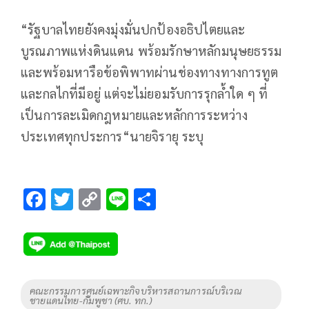
“รัฐบาลไทยยังคงมุ่งมั่นปกป้องอธิปไตยและ
บูรณภาพแห่งดินแดน พร้อมรักษาหลักมนุษยธรรม
และพร้อมหารือข้อพิพาทผ่านช่องทางทางการทูต
และกลไกที่มีอยู่ แต่จะไม่ยอมรับการรุกล้ำใด ๆ ที่
เป็นการละเมิดกฎหมายและหลักการระหว่าง
ประเทศทุกประการ“นายจิรายุ ระบุ
F
T
C
Li
S
ac
wi
o
n
h
e
tt
p
e
ar
b
er
y
e
o
Li
Tags
คณะกรรมการศูนย์เฉพาะกิจบริหารสถานการณ์บริเวณ
ชายแดนไทย-กัมพูชา (ศบ. ทก.)