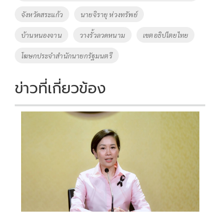
o
n
k
k
จังหวัดสระแก้ว
นายจิรายุ ห่วงทรัพย์
บ้านหนองจาน
วางรั้วลวดหนาม
เขตอธิปไตยไทย
โฆษกประจำสำนักนายกรัฐมนตรี
ข่าวที่เกี่ยวข้อง