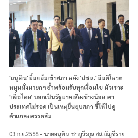
'อนุทิน' ยิ้มแย้มเข้าสภา หลัง 'ปชน.' มีมติโหวต
หนุนนั่งนายกฯ ย้ำพร้อมรับทุกเงื่อนไข หัวเราะ
'เพื่อไทย' บอกเป็นรัฐบาลเสียงข้างน้อย พา
ประเทศไม่รอด เป็นเหตุยื่นยุบสภา ชี้ให้ไปดู
คำแถลงพรรคส้ม
03 ก.ย.2568 - นายอนุทิน ชาญวีรกูล สส.บัญชีราย