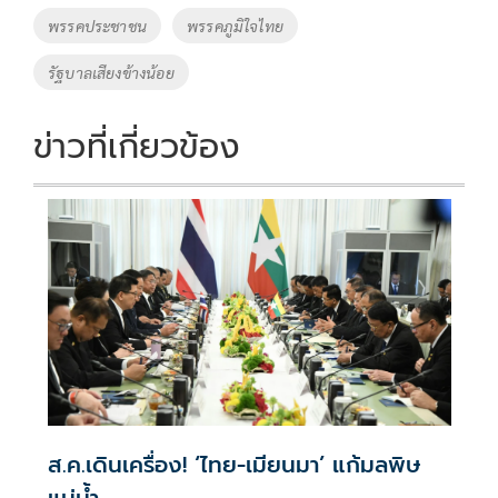
o
n
พรรคประชาชน
พรรคภูมิใจไทย
k
k
รัฐบาลเสียงข้างน้อย
ข่าวที่เกี่ยวข้อง
ส.ค.เดินเครื่อง! ‘ไทย-เมียนมา’ แก้มลพิษ
แม่นํ้า