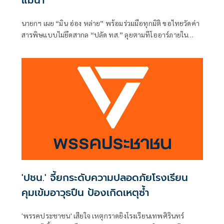
นายกฯ เผย “มิน อ่อง หล่าย” พร้อมร่วมมือทุกมิติ ขอไทยวัดค่า
สารพิษแบบไม่ยึดสากล “ปลัด ทส.” ลุยตามทีโออาร์ภายใน
ส.ค.นี้ “เด็กส้ม” ซัดปูพรมแดงรับเป็นจุดต่ำที่สุดของยุทธศาสตร์
การทูตไทยบนเวทีโลก
'ปชน.' จี้ยกระดับความปลอดภัยโรงเรียน
คุมเข้มอาวุธปืน ป้องเกิดเหตุซ้ำ
'พรรคประชาชน' เสียใจ เหตุกราดยิงโรงเรียนเทพศิรินทร์