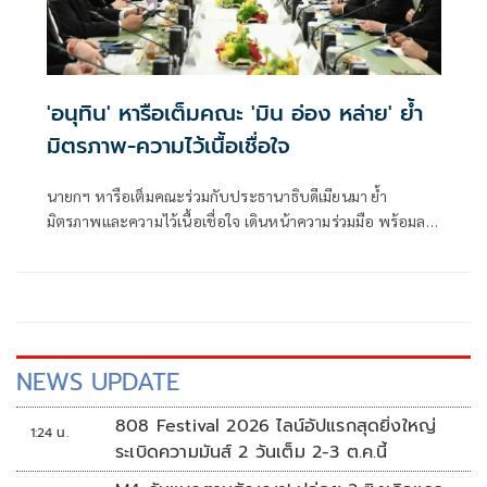
'อนุทิน' หารือเต็มคณะ 'มิน อ่อง หล่าย' ย้ำ
มิตรภาพ-ความไว้เนื้อเชื่อใจ
นายกฯ หารือเต็มคณะร่วมกับประธานาธิบดีเมียนมา ย้ำ
มิตรภาพและความไว้เนื้อเชื่อใจ เดินหน้าความร่วมมือ พร้อมลง
นาม MOU 3 ฉบับ เสริมสร้างความร่วมมือแรงงาน -จัดการ
คุณภาพน้ำ -เทคโนโลยีอวกาศ
NEWS UPDATE
808 Festival 2026 ไลน์อัปแรกสุดยิ่งใหญ่
1:24 น.
ระเบิดความมันส์ 2 วันเต็ม 2-3 ต.ค.นี้