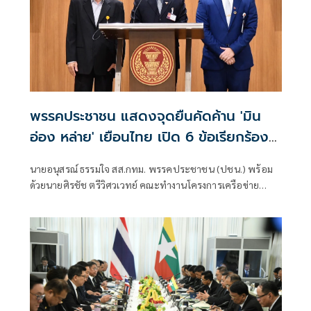
พรรคประชาชน แสดงจุดยืนคัดค้าน 'มิน
อ่อง หล่าย' เยือนไทย เปิด 6 ข้อเรียกร้อง
รัฐสภา-รัฐบาล
นายอนุสรณ์ ธรรมใจ สส.กทม. พรรคประชาชน (ปชน.) พร้อม
ด้วยนายศิรชัช ตรีวิศวเวทย์ คณะทำงานโครงการเครือข่าย
ประชาธิปไตยอาเซียนเพื่อสันติภาพ สิทธิมนุษยชน และการ
พัฒนาอย่างยั่งยืน แถลงคัดค้านการเยือนไทยอย่างเป็นทางการ
ของพลเอกอาวุโส มิน ออง ไลง์