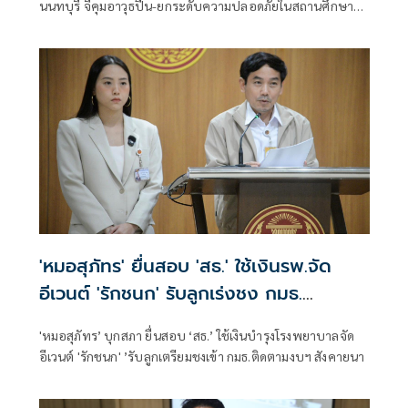
นนทบุรี จี้คุมอาวุธปืน-ยกระดับความปลอดภัยในสถานศึกษา
ของดเผยแพร่ความรุนแรง
'หมอสุภัทร' ยื่นสอบ 'สธ.' ใช้เงินรพ.จัด
อีเวนต์ 'รักชนก' รับลูกเร่งชง กมธ.
สังคายนา
'หมอสุภัทร’ บุกสภา ยื่นสอบ ‘สธ.’ ใช้เงินบำรุงโรงพยาบาลจัด
อีเวนต์ 'รักชนก' ’รับลูกเตรียมชงเข้า กมธ.ติดตามงบฯ สังคายนา