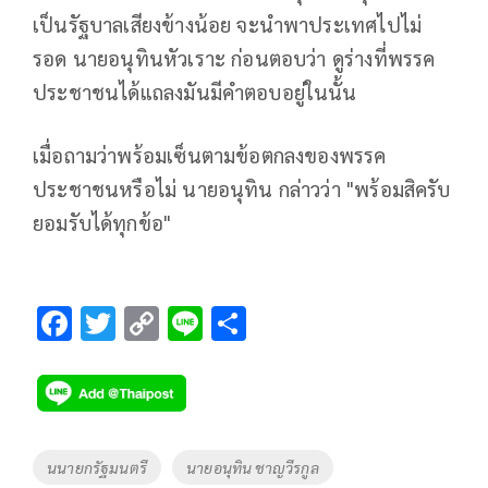
เป็นรัฐบาลเสียงข้างน้อย จะนำพาประเทศไปไม่
รอด นายอนุทินหัวเราะ ก่อนตอบว่า ดูร่างที่พรรค
ประชาชนได้แถลงมันมีคำตอบอยู่ในนั้น
เมื่อถามว่าพร้อมเซ็นตามข้อตกลงของพรรค
ประชาชนหรือไม่ นายอนุทิน กล่าวว่า "พร้อมสิครับ
ยอมรับได้ทุกข้อ"
F
T
C
Li
S
ac
wi
o
n
h
e
tt
p
e
ar
b
er
y
e
o
Li
Tags
นนายกรัฐมนตรี
นายอนุทิน ชาญวีรกูล