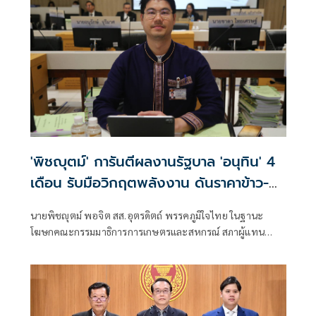
'พิชญุตม์' การันตีผลงานรัฐบาล 'อนุทิน' 4
เดือน รับมือวิกฤตพลังงาน ดันราคาข้าว-
ยาง-ปาล์ม พุ่งต่อเนื่อง พร้อมอัดมาตรการ
นายพิชญุตม์ พอจิต สส.อุตรดิตถ์ พรรคภูมิใจไทย ในฐานะ
ช่วยลดต้นทุน-ขยายตลาดโลก
โฆษกคณะกรรมมาธิการการเกษตรและสหกรณ์ สภาผู้แทน
ราษฎร กล่าวถึงสถานการณ์ราคาสินค้าเกษตร ว่า ภายหลัง
รัฐบาลภายใต้การนำของนายอนุทิน ชาญวีรกูล นายกรัฐมนตรี
เข้าบริหารประเทศ 4 เดือน สามารถรับมือกับวิกฤตพลังงาน
และสงครามตะวันออกกลางได้ดี ส่งผลให้ราคาสินค้าเกษตร
หลักปรับตัวสูงขึ้น