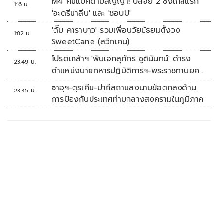
M4 คัมแบคตามสัญญา! ปล่อย 2 ซิงเกิลแรก
1:16 น.
'อะดรีนาลีน' และ 'ชอบU'
'ดั๊ม คาราบาว' รวมเพื่อนวัยมัธยมตั้งวง
1:02 น.
SweetCane (สวีทเคน)
โปรดเกล้าฯ 'พันเอกสุภัทร ชูตินันทน์' ดำรง
23:49 น.
ตำแหน่งนายทหารปฏิบัติการฯ-พระราชทานยศ
'พลตรี'
ซาอุฯ-ตุรเคีย-ปากีสถานลงนามข้อตกลงด้าน
23:45 น.
การป้องกันประเทศท่ามกลางสงครามในภูมิภาค