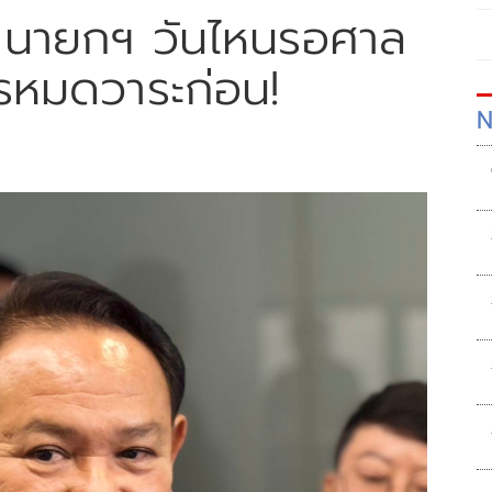
หวตนายกฯ วันไหนรอศาล
รหมดวาระก่อน!
N