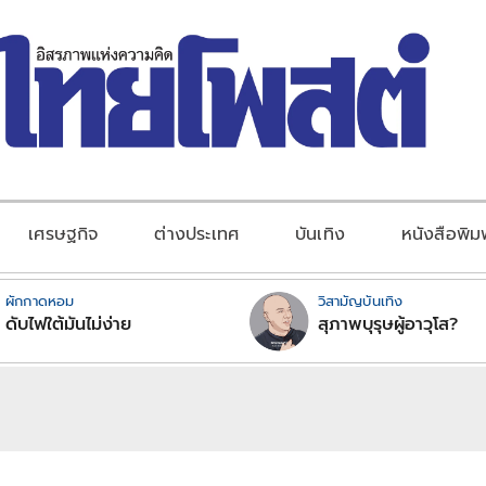
เศรษฐกิจ
ต่างประเทศ
บันเทิง
หนังสือพิม
ผักกาดหอม
วิสามัญบันเทิง
ดับไฟใต้มันไม่ง่าย
สุภาพบุรุษผู้อาวุโส?