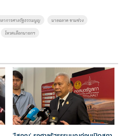
ตุลาการศาลรัฐธรรมนูญ
นายฉลาด ขามช่วง
โหวตเลือกนายกฯ
'โสภณ' รอศาลรัฐธรรมนูญก่อนเปิดสภา