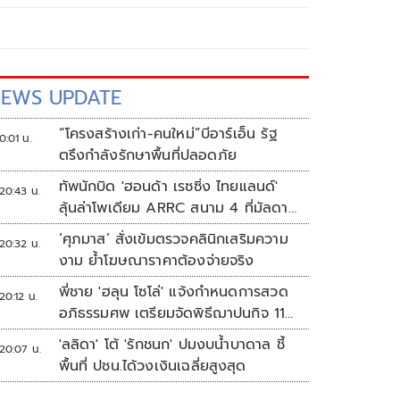
EWS UPDATE
“โครงสร้างเก่า-คนใหม่”บีอาร์เอ็น รัฐ
0:01 น.
ตรึงกำลังรักษาพื้นที่ปลอดภัย
ทัพนักบิด 'ฮอนด้า เรซซิ่ง ไทยแลนด์'
20:43 น.
ลุ้นล่าโพเดียม ARRC สนาม 4 ที่มัลดาลิ
กา
‘ศุภมาส’ สั่งเข้มตรวจคลินิกเสริมความ
20:32 น.
งาม ย้ำโฆษณาราคาต้องจ่ายจริง
พี่ชาย 'ฮลุน โซโล่' แจ้งกำหนดการสวด
20:12 น.
อภิธรรมศพ เตรียมจัดพิธีฌาปนกิจ 11
ส.ค.
'ลลิดา' โต้ 'รักชนก' ปมงบน้ำบาดาล ชี้
20:07 น.
พื้นที่ ปชน.ได้วงเงินเฉลี่ยสูงสุด