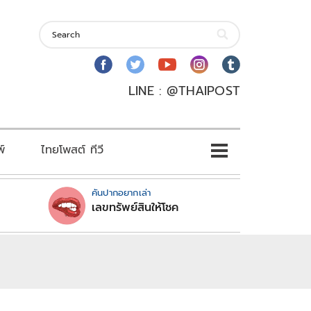
LINE : @THAIPOST
พ์
ไทยโพสต์ ทีวี
คันปากอยากเล่า
เลขทรัพย์สินให้โชค