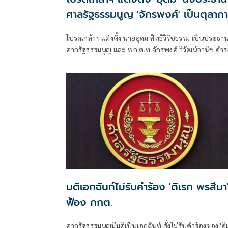
ศาลรัฐธรรมนูญ 'จักรพงศ์' เป็นตุลาก
โปรดเกล้าฯ แต่งตั้ง นายอุดม สิทธิวิรัชธรรม เป็นประธา
ศาลรัฐธรรมนูญ และ พล.ต.ท.จักรพงศ์ วิวัฒน์วานิช ดำร
ตำแหน่งตุลาการศาลรัฐธรรมนูญ มีผลตั้งแต่วันที่ 24
กรกฎาคม 2569 เป็นต้นไป
มติเอกฉันท์ไม่รับคำร้อง 'ดิเรก พรสีมา
ฟ้อง กกต.
ศาลรัฐธรรมนูญมีมติเป็นเอกฉันท์ สั่งไม่รับคำร้องของ 'ดิ