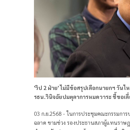
'วิป 2 ฝ่าย' ไม่มีข้อสรุปเลือกนายกฯ วัน
รธน.วินิจฉัยปมตุลาการหมดวาระ ชี้ขอเลื่อ
03 ก.ย.2568 - ในการประชุมคณะกรรมการปร
ฉลาด ขามช่วง รองประธานสภาผู้แทนราษฎ