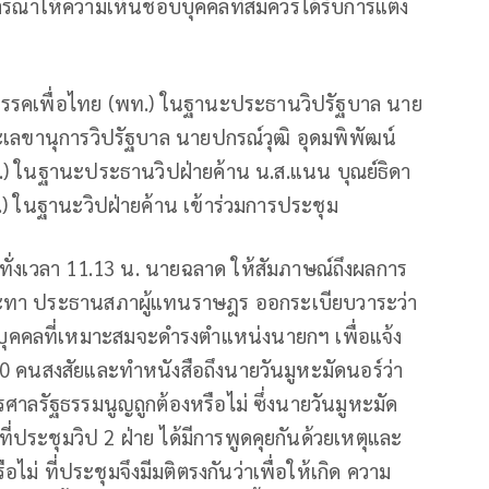
รณาให้ความเห็นชอบบุคคลที่สมควรได้รับการแต่ง
อ พรรคเพื่อไทย (พท.) ในฐานะประธานวิปรัฐบาล นาย
เลขานุการวิปรัฐบาล นายปกรณ์วุฒิ อุดมพิพัฒน์
.) ในฐานะประธานวิปฝ่ายค้าน น.ส.แนน บุณย์ธิดา
) ในฐานะวิปฝ่ายค้าน เข้าร่วมการประชุม
ระทั่งเวลา 11.13 น. นายฉลาด ให้สัมภาษณ์ถึงผลการ
 มะทา ประธานสภาผู้แทนราษฎร ออกระเบียบวาระว่า
กบุคคลที่เหมาะสมจะดำรงตำแหน่งนายกฯ เพื่อแจ้ง
20 คนสงสัยและทำหนังสือถึงนายวันมูหะมัดนอร์ว่า
ศาลรัฐธรรมนูญถูกต้องหรือไม่ ซึ่งนายวันมูหะมัด
ี่ประชุมวิป 2 ฝ่าย ได้มีการพูดคุยกันด้วยเหตุและ
ไม่ ที่ประชุมจึงมีมติตรงกันว่าเพื่อให้เกิด ความ