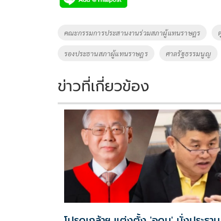
b
er
y
e
o
Li
Tags
คณะกรรมการประสานงานร่วมสภาผู้แทนราษฎร
o
n
รองประธานสภาผู้แทนราษฎร
ศาลรัฐธรรมนูญ
k
k
ข่าวที่เกี่ยวข้อง
โปรดเกล้าฯ แต่งตั้ง 'อุดม' นั่งประธาน