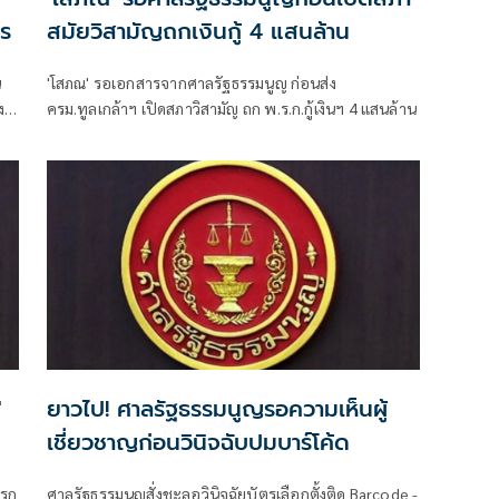
าร
สมัยวิสามัญถกเงินกู้ 4 แสนล้าน
น
'โสภณ' รอเอกสารจากศาลรัฐธรรมนูญ ก่อนส่ง
ง
ครม.ทูลเกล้าฯ เปิดสภาวิสามัญ ถก พ.ร.ก.กู้เงินฯ 4 แสนล้าน
'
ยาวไป! ศาลรัฐธรรมนูญรอความเห็นผู้
เชี่ยวชาญก่อนวินิจฉับปมบาร์โค้ด
เรก
ศาลรัฐธรรมนูญสั่งชะลอวินิจฉัยบัตรเลือกตั้งติด Barcode -