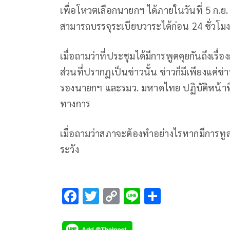
เพื่อโหวตเลือกนายกฯ ได้ภายในวันที่ 5 ก.ย.
สามารถบรรจุระเบียบวาระได้ก่อน 24 ชั่วโมง
เมื่อถามว่าที่ประชุมได้มีการพูดคุยกันถึงเรื
ส่วนที่ปรากฏเป็นข่าวนั้น ข่าวก็มีเพียงแค่ข
รองนายกฯ และรมว. มหาดไทย ปฏิบัติหน้าท
ทางการ
เมื่อถามว่าสภาจะต้องทำอย่างไรหากมีการทูล
ระวัง
F
T
C
Li
S
ac
wi
o
n
h
e
tt
p
e
ar