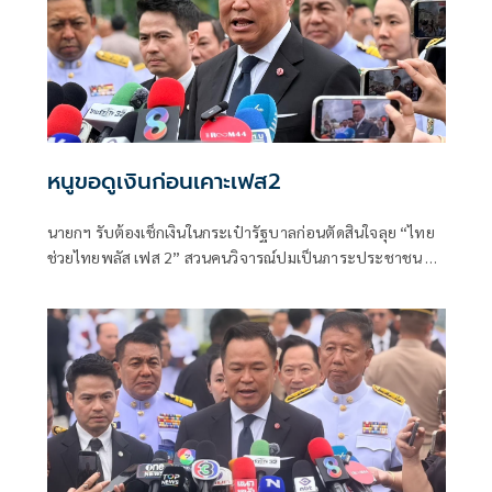
หนูขอดูเงินก่อนเคาะเฟส2
นายกฯ รับต้องเช็กเงินในกระเป๋ารัฐบาลก่อนตัดสินใจลุย “ไทย
ช่วยไทยพลัส เฟส 2” สวนคนวิจารณ์ปมเป็นภาระประชาชน ชี้
การค้า-จีดีพีพุ่งไม่พูดถึง “ศุภจี” รอถก “เอกนิติ” ดันไทยเที่ยว
ไทยพลัสหรือไม่