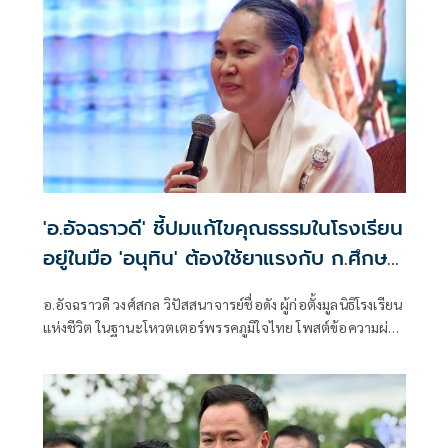
'อ.อัจฉราวดี' ชี้ปมแก้ไขคุณธรรมในโรงเรียน
อยู่ในมือ 'อนุทิน' ต้องใช้ยาแรงกับ ก.ศึกษา
เรื่องปืนแค่ปลายเหตุ
อ.อัจฉราวดี วงศ์สกล วิปัสสนาจารย์ชื่อดัง ผู้ก่อตั้งมูลนิธิโรงเรียน
แห่งชีวิต ในฐานะโหวตเตอร์พรรคภูมิใจไทย โพสต์ข้อความผ่าน
เฟซบุ๊กว่า เรียกร้องกระทรวงศึกษาเหมือนพูดกับกำแพงปูน
การแก้ไขคุณธรรมในโรงเรีบน ต้องอยู่ในมือของนายกอนุทิน