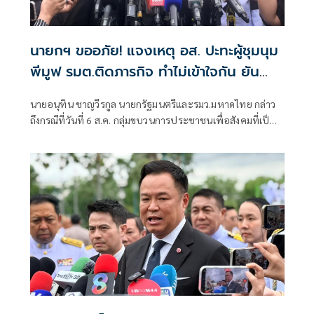
นายกฯ ขออภัย! แจงเหตุ อส. ปะทะผู้ชุมนุม
พีมูฟ รมต.ติดภารกิจ ทำไม่เข้าใจกัน ยัน
พร้อมคุยหาทางออก
นายอนุทิน ชาญวีรกูล นายกรัฐมนตรีและรมว.มหาดไทย กล่าว
ถึงกรณีที่วันที่ 6 ส.ค. กลุ่มขบวนการประชาชนเพื่อสังคมที่เป็น
ธรรม (พีมูฟ) และเครือข่ายบุกเข้าไปที่กระทรวงมหาดไทย ได้มี
การกำชับเพื่อไม่ให้เกิดการบานปลายอย่างไรหรือไม่ ว่า เมื่อวัน
ที่ 6 ส.ค.