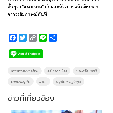
สั้นๆว่า "แหม ถาม" ก่อนจะหัวเราะ แล้วเดินออก
จากวงสัมภาษณ์ทันที
F
T
C
Li
S
ac
wi
o
n
h
e
tt
p
e
ar
b
er
y
e
o
Li
Tags
กระทรวงมหาดไทย
คดีเขากระโดง
นายกรัฐมนตรี
o
n
นายกฯอนุทิน
มท.1
อนุทิน-ชาญวีรกูล
k
k
ข่าวที่เกี่ยวข้อง