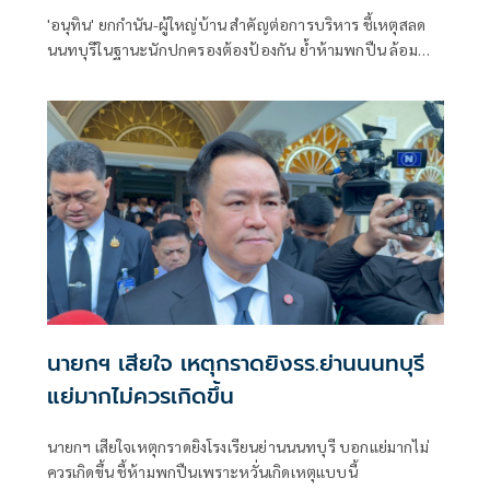
'อนุทิน' ยกกำนัน-ผู้ใหญ่บ้าน สำคัญต่อการบริหาร ชี้เหตุสลด
นนทบุรีในฐานะนักปกครองต้องป้องกัน ย้ำห้ามพกปืน ล้อม
คอกแล้วแต่ยังเล็ดลอดได้ ขอร่วมมือดูแลพื้นที่เข้ม เตรียมรุดลงดู
ที่เกิดเหตุ
นายกฯ เสียใจ เหตุกราดยิงรร.ย่านนนทบุรี
แย่มากไม่ควรเกิดขึ้น
นายกฯ เสียใจเหตุกราดยิงโรงเรียนย่านนนทบุรี บอกแย่มากไม่
ควรเกิดขึ้น ชี้ห้ามพกปืนเพราะหวั่นเกิดเหตุแบบนี้