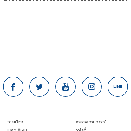
การเมือง
กรองสถานการณ์
เปลว สีเงิน
วาไรตี้