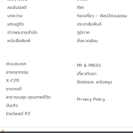
คอลัมนิสต์
กีฬา
บทความ
ท่องเที่ยว – ศิลปวัฒนธรรม
เศรษฐกิจ
ประชาสัมพันธ์
ข่าวพระราชสำนัก
ภูมิภาค
หนังสือพิมพ์
สิ่งแวดล้อม
ต่างประเทศ
PR & PRESS
อาชญากรรม
เกี่ยวกับเรา
X-CITE
ติดต่อและ สนับสนุน
ยานยนต์
สาธารณสุข-คุณภาพชีวิต
Privacy Policy
บันเทิง
ไทยโพสต์ ทีวี