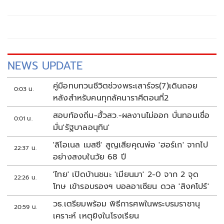
NEWS UPDATE
คู่มือทบทวนชีวิตช่วงพระเสาร์จร(7)เดินถอย
0:03 น.
หลังสำหรับคนทุกลัคนาราศีตอนที่2
สอบท้องถิ่น-ฮั้วสว.-ผลงานไม่ออก บั่นทอนเชื่อ
0:01 น.
มั่น'รัฐบาลอนุทิน'
'ลิโอเนล เมสซี' สูญเสียคุณพ่อ 'ฮอร์เก' จากไป
22:37 น.
อย่างสงบในวัย 68 ปี
'ไทย' เปิดบ้านชนะ 'เมียนมา' 2-0 จาก 2 จุด
22:26 น.
โทษ เข้ารอบรองฯ บอลอาเซียน ดวล 'สิงคโปร์'
วธ.เตรียมพร้อม พิธีการศพในพระบรมราชานุ
20:59 น.
เคราะห์ เหตุยิงในโรงเรียน