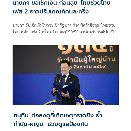
นายกฯ ขอเช็กเงิน ก่อนลุย 'ไทยช่วยไทย'
เฟส 2 อาจปรับเกณฑ์คนละครึ่ง
นายกฯ รับเช็กเงินในกระเป๋ารัฐบาล ก่อนตัดสินใจลุย 'ไทยช่วย
ไทย พลัส' เฟส 2 หรือปรับเกณฑ์ 50:50 สวนคนวิจารณ์ปมเป็น
ภาระประชาชน ชี้การค้า-จีดีพี พุ่งไม่พูดถึง ยันสถานะคลังยัง
แข็งแรง
'อนุทิน' จ่อลงดูที่เกิดเหตุกราดยิง ย้ำ
'กำนัน-ผญบ.' ช่วยดูแลป้องกัน