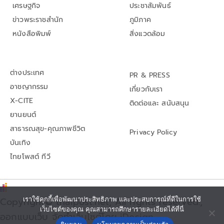
เศรษฐกิจ
ประชาสัมพันธ์
ข่าวพระราชสำนัก
ภูมิภาค
หนังสือพิมพ์
สิ่งแวดล้อม
ต่างประเทศ
PR & PRESS
อาชญากรรม
เกี่ยวกับเรา
X-CITE
ติดต่อและ สนับสนุน
ยานยนต์
สาธารณสุข-คุณภาพชีวิต
Privacy Policy
บันเทิง
ไทยโพสต์ ทีวี
Copyright© thaipost.net, All rights reserved.,
เราใช้คุกกี้เพื่อพัฒนาประสิทธิภาพ และประสบการณ์ที่ดีในการใช้
เว็บไซต์ของคุณ คุณสามารถศึกษารายละเอียดได้ที่นี่
ออกแบบเว็บ จัดทำเว็บไซต์โดย iDesign