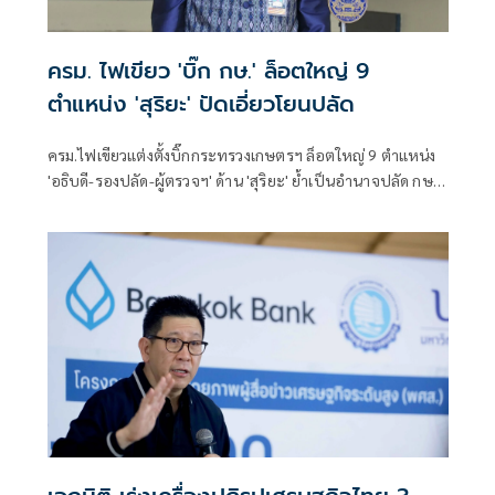
ครม. ไฟเขียว 'บิ๊ก กษ.' ล็อตใหญ่ 9
ตำแหน่ง 'สุริยะ' ปัดเอี่ยวโยนปลัด
ครม.ไฟเขียวแต่งตั้งบิ๊กกระทรวงเกษตรฯ ล็อตใหญ่ 9 ตำแหน่ง
'อธิบดี-รองปลัด-ผู้ตรวจฯ' ด้าน 'สุริยะ' ย้ำเป็นอำนาจปลัด กษ.
ไม่เกี่ยวกับรัฐมนตรี ยันคัดจากผลงาน-ความซื่อสัตย์