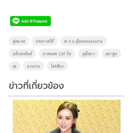
Tags
คู่สมรส
ประกาศใช้
พ.ร.บ.คุ้มครองแรงงาน
มติเอกฉันท์
ลาคลอด 120 วัน
วุฒืสภา
สภาสูง
เฮ
แรงงาน
ไฟเขียว
ข่าวที่เกี่ยวข้อง