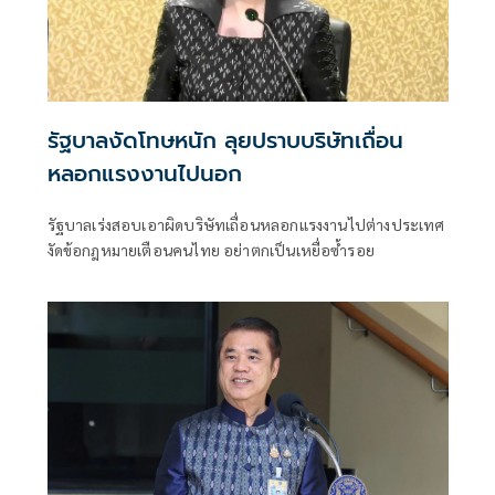
รัฐบาลงัดโทษหนัก ลุยปราบบริษัทเถื่อน
หลอกแรงงานไปนอก
รัฐบาลเร่งสอบเอาผิดบริษัทเถื่อนหลอกแรงงานไปต่างประเทศ
งัดข้อกฎหมายเตือนคนไทย อย่าตกเป็นเหยื่อซ้ำรอย