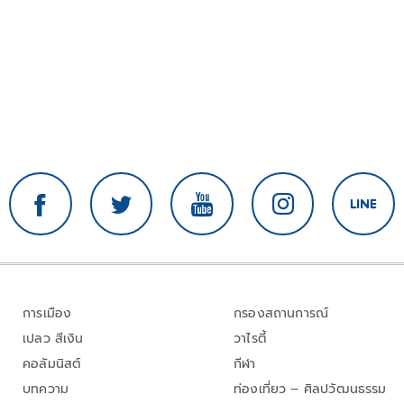
การเมือง
กรองสถานการณ์
เปลว สีเงิน
วาไรตี้
คอลัมนิสต์
กีฬา
บทความ
ท่องเที่ยว – ศิลปวัฒนธรรม