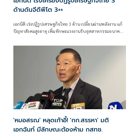
เอกนิติ เร่งเครื่องปฏิรูปเศรษฐกิจไทย 3
ด้านดันจีดีพีโต 3++
เอกนิติ เร่งปฎิรูปเศรษฐกิจไทย 3 ด้าน เปลี่ยนผ่านพลังงาน แก้
ปัญหาสังคมสูงอายุ เพิ่มทักษะแรงงานรับอุตสาหกรรมอนาคต
ดันGDPไทยกลับมาโต 3++ ขณะที่จับตาเงินเฟ้อสูง ขาดดุลบัญชี
เดินสะพัด ชี้เป็นจุดอันตรายเศรษฐกิจ
'หมอสรณ' หลุดเก้าอี้! 'กก.สรรหา' มติ
เอกฉันท์ มีลักษณะต้องห้าม กสทช.