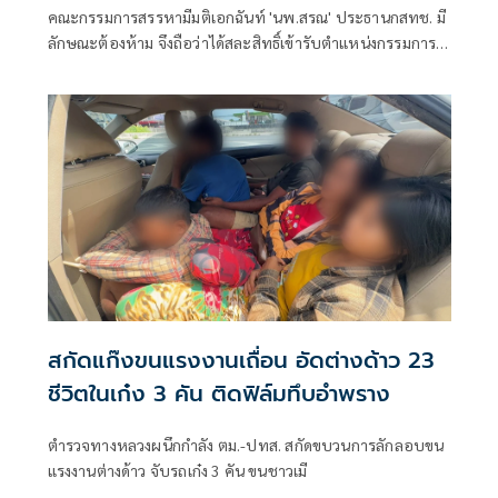
คณะกรรมการสรรหามีมติเอกฉันท์ 'นพ.สรณ' ประธานกสทช. มี
ลักษณะต้องห้าม จึงถือว่าได้สละสิทธิ์เข้ารับตำแหน่งกรรมการ
กสทช.
สกัดแก๊งขนแรงงานเถื่อน อัดต่างด้าว 23
ชีวิตในเก๋ง 3 คัน ติดฟิล์มทึบอำพราง
ตำรวจทางหลวงผนึกกำลัง ตม.-ปทส. สกัดขบวนการลักลอบขน
แรงงานต่างด้าว จับรถเก๋ง 3 คัน ขนชาวเมี