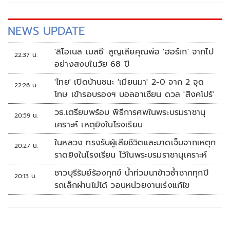
NEWS UPDATE
'ลิโอเนล เมสซี' สูญเสียคุณพ่อ 'ฮอร์เก' จากไป
22:37 น.
อย่างสงบในวัย 68 ปี
'ไทย' เปิดบ้านชนะ 'เมียนมา' 2-0 จาก 2 จุด
22:26 น.
โทษ เข้ารอบรองฯ บอลอาเซียน ดวล 'สิงคโปร์'
วธ.เตรียมพร้อม พิธีการศพในพระบรมราชานุ
20:59 น.
เคราะห์ เหตุยิงในโรงเรียน
ในหลวง ทรงรับผู้เสียชีวิตและบาดเจ็บจากเหตุก
20:27 น.
ราดยิงในโรงเรียน ไว้ในพระบรมราชานุเคราะห์
ชาวบุรีรัมย์ร้องทุกข์ น้ำท่วมนาข้าวซ้ำซากทุกปี
20:13 น.
รถเล็กผ่านไม่ได้ วอนหน่วยงานเร่งแก้ไข