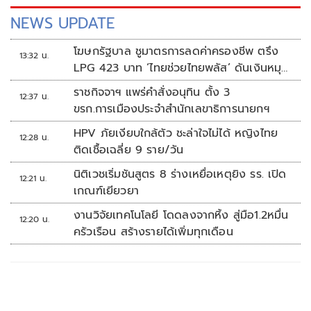
NEWS UPDATE
โฆษกรัฐบาล ชูมาตรการลดค่าครองชีพ ตรึง
13:32 น.
LPG 423 บาท ‘ไทยช่วยไทยพลัส’ ดันเงินหมุน
แสนล้าน
ราชกิจจาฯ แพร่คำสั่งอนุทิน ตั้ง 3
12:37 น.
ขรก.การเมืองประจำสำนักเลขาธิการนายกฯ
HPV ภัยเงียบใกล้ตัว ชะล่าใจไม่ได้ หญิงไทย
12:28 น.
ติดเชื้อเฉลี่ย 9 ราย/วัน
นิติเวชเริ่มชันสูตร 8 ร่างเหยื่อเหตุยิง รร. เปิด
12:21 น.
เกณฑ์เยียวยา
งานวิจัยเทคโนโลยี โดดลงจากหิ้ง สู่มือ1.2หมื่น
12:20 น.
ครัวเรือน สร้างรายได้เพิ่มทุกเดือน