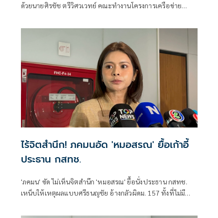
ด้วยนายศิรชัช ตรีวิศวเวทย์ คณะทำงานโครงการเครือข่าย
ประชาธิปไตยอาเซียนเพื่อสันติภาพ สิทธิมนุษยชน และการ
พัฒนาอย่างยั่งยืน แถลงคัดค้านการเยือนไทยอย่างเป็นทางการ
ของพลเอกอาวุโส มิน ออง ไลง์
ไร้จิตสำนึก! ภคมนอัด 'หมอสรณ' ยื้อเก้าอี้
ประธาน กสทช.
'ภคมน' ซัด ไม่เห็นจิตสำนึก 'หมอสรณ' ยื้อนั่งประธาน กสทช.
เหน็บให้เหตุผลแบบศรีธนญชัย อ้างกลัวผิดม. 157 ทั้งที่ไม่มี
คุณสมบัติตั้งแต่แรก จี้ 'นายกฯ' เลิกแบก ยื่นโปรดเกล้าฯปลดพ้น
ตำแหน่งได้แล้ว