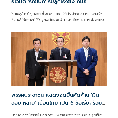
อีเวนต์ 'รักชนก' รับลูกเร่งชง กมธ.
สังคายนา
'หมอสุภัทร’ บุกสภา ยื่นสอบ ‘สธ.’ ใช้เงินบำรุงโรงพยาบาลจัด
อีเวนต์ 'รักชนก' ’รับลูกเตรียมชงเข้า กมธ.ติดตามงบฯ สังคายนา
พรรคประชาชน แสดงจุดยืนคัดค้าน 'มิน
อ่อง หล่าย' เยือนไทย เปิด 6 ข้อเรียกร้อง
รัฐสภา-รัฐบาล
นายอนุสรณ์ ธรรมใจ สส.กทม. พรรคประชาชน (ปชน.) พร้อม