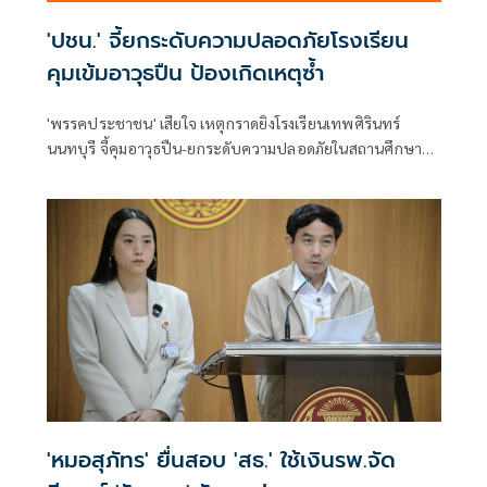
'ปชน.' จี้ยกระดับความปลอดภัยโรงเรียน
คุมเข้มอาวุธปืน ป้องเกิดเหตุซ้ำ
'พรรคประชาชน' เสียใจ เหตุกราดยิงโรงเรียนเทพศิรินทร์
นนทบุรี จี้คุมอาวุธปืน-ยกระดับความปลอดภัยในสถานศึกษา
ของดเผยแพร่ความรุนแรง
'หมอสุภัทร' ยื่นสอบ 'สธ.' ใช้เงินรพ.จัด