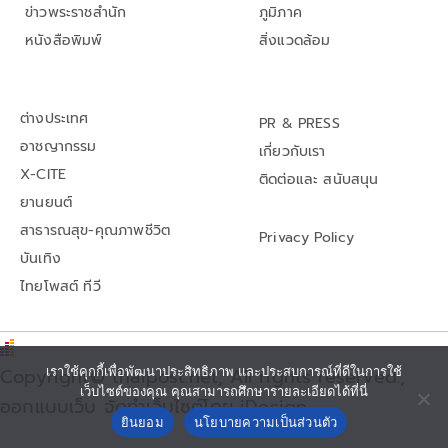
ข่าวพระราชสำนัก
ภูมิภาค
หนังสือพิมพ์
สิ่งแวดล้อม
ต่างประเทศ
PR & PRESS
อาชญากรรม
เกี่ยวกับเรา
X-CITE
ติดต่อและ สนับสนุน
ยานยนต์
สาธารณสุข-คุณภาพชีวิต
Privacy Policy
บันเทิง
ไทยโพสต์ ทีวี
Copyright© thaipost.net, All rights reserved.,
เราใช้คุกกี้เพื่อพัฒนาประสิทธิภาพ และประสบการณ์ที่ดีในการใช้
เว็บไซต์ของคุณ คุณสามารถศึกษารายละเอียดได้ที่นี่
ออกแบบเว็บ จัดทำเว็บไซต์โดย iDesign
ยินยอม
นโยบายความเป็นส่วนตัว