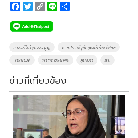
F
T
C
Li
S
ac
wi
o
n
h
e
tt
p
e
ar
b
er
y
e
o
Li
Tags
การแก้ไขรัฐธรรมนูญ
นายปกรณ์วุฒิ อุดมพิพัฒน์สกุล
o
n
ประชามติ
พรรคประชาชน
ยุบสภา
สว.
k
k
ข่าวที่เกี่ยวข้อง