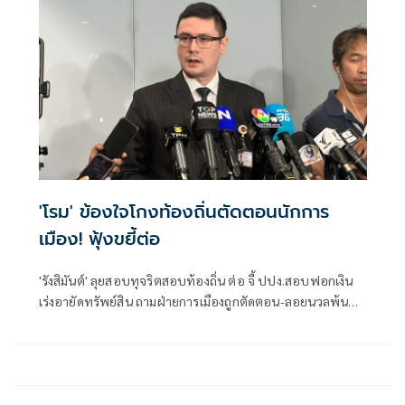
'โรม' ข้องใจโกงท้องถิ่นตัดตอนนักการ
เมือง! ฟุ้งขยี้ต่อ
'รังสิมันต์' ลุยสอบทุจริตสอบท้องถิ่น ต่อ จี้ ปปง.สอบฟอกเงิน
เร่งอายัดทรัพย์สิน ถามฝ่ายการเมืองถูกตัดตอน-ลอยนวลพ้นผิด
เหน็บ 'อนุทิน' รับแต่ชอบ ไม่รู้ในอนาคตมาตรการป้องกันจะ
รัดกุมหรือไม่