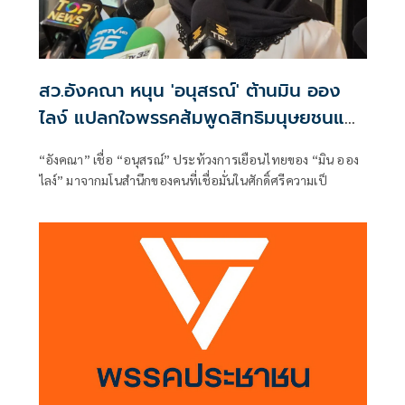
สว.อังคณา หนุน 'อนุสรณ์' ต้านมิน ออง
ไลง์ แปลกใจพรรคส้มพูดสิทธิมนุษยชนแต่
กลับเงียบ
“อังคณา” เชื่อ “อนุสรณ์” ประท้วงการเยือนไทยของ “มิน ออง
ไลง์” มาจากมโนสำนึกของคนที่เชื่อมั่นในศักดิ์ศรีความเป็