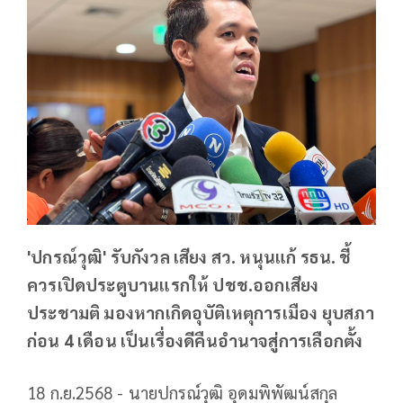
'ปกรณ์วุฒิ' รับกังวล เสียง สว. หนุนแก้ รธน. ชี้
ควรเปิดประตูบานแรกให้ ปชช.ออกเสียง
ประชามติ มองหากเกิดอุบัติเหตุการเมือง ยุบสภา
ก่อน 4 เดือน เป็นเรื่องดีคืนอำนาจสู่การเลือกตั้ง
18 ก.ย.2568 - นายปกรณ์วุฒิ อุดมพิพัฒน์สกุล